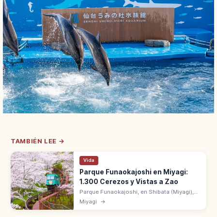
TAMBIÉN LEE →
Vida
Parque Funaokajoshi en Miyagi:
1.300 Cerezos y Vistas a Zao
Parque Funaokajoshi, en Shibata (Miyagi),
tiene 1.300 cerezos en las ruinas del
Miyagi
→
castillo. Cien Mejores Lugares de Sakura
con vistas a Zao y al río Shiroishi.