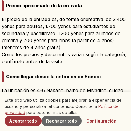
Precio aproximado de la entrada
El precio de la entrada es, de forma orientativa, de 2.400
yenes para adultos, 1.700 yenes para estudiantes de
secundaria y bachillerato, 1.200 yenes para alumnos de
primaria y 700 yenes para niños (a partir de 4 años)
(menores de 4 años gratis).
Como los precios y descuentos varían según la categoría,
confírmalo antes de la visita.
Cómo llegar desde la estación de Sendai
La ubicación es 4-6 Nakano, barrio de Miyagino, ciudad
de Sendai, prefectura de Miyagi.
Este sitio web utiliza cookies para mejorar la experiencia del
Desde la estación de Sendai, son unos 18 minutos hasta la
usuario y personalizar el contenido. Consulte la
Política de
Cercanos
estación de Nakano-Sakae por la línea JR Senseki, y
privacidad
para obtener más detalles.
desde allí unos 15 minutos a pie, o bien unos 7 minutos en
Aceptar todo
Rechazar todo
Configuración
el autobús Miyakō "línea del Acuario Sendai Umino-Mori"