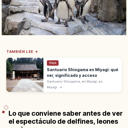
TAMBIÉN LEE →
Viaje
Santuario Shiogama en Miyagi: qué
ver, significado y acceso
Santuario Shiogama, en Miyagi, es
Ichinomiya de la antigua provincia de Mutsu.
Miyagi
→
Se alza en el monte Ichimori, a 30 min en JR
Senseki desde la estación de Sendai.
Lo que conviene saber antes de ver
el espectáculo de delfines, leones