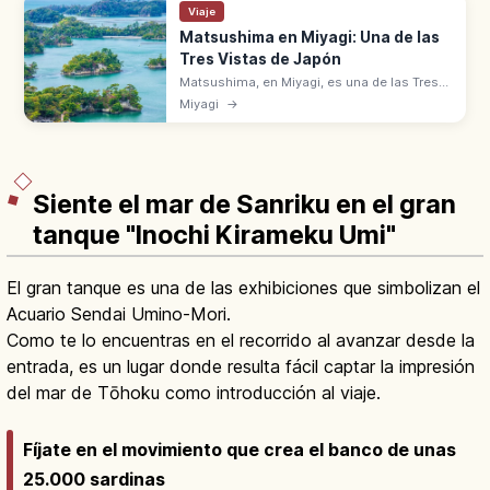
Viaje
Matsushima en Miyagi: Una de las
Tres Vistas de Japón
Matsushima, en Miyagi, es una de las Tres
Vistas de Japón con numerosos islotes
Miyagi
→
cubiertos de pinos en la bahía. Templos
Zuiganji y Godaido de Date Masamune.
Siente el mar de Sanriku en el gran
tanque "Inochi Kirameku Umi"
El gran tanque es una de las exhibiciones que simbolizan el
Acuario Sendai Umino-Mori.
Como te lo encuentras en el recorrido al avanzar desde la
entrada, es un lugar donde resulta fácil captar la impresión
del mar de Tōhoku como introducción al viaje.
Fíjate en el movimiento que crea el banco de unas
25.000 sardinas