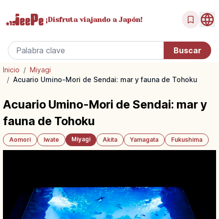
¡Disfruta
viajando a Japón!
Inicio
/
Miyagi
/
Acuario Umino-Mori de Sendai: mar y fauna de Tohoku
Acuario Umino-Mori de Sendai: mar y
fauna de Tohoku
Miyagi
Aomori
Iwate
Akita
Yamagata
Fukushima