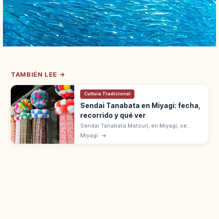
TAMBIÉN LEE →
Cultura Tradicional
Sendai Tanabata en Miyagi: fecha,
recorrido y qué ver
Sendai Tanabata Matsuri, en Miyagi, se
celebra del 6 al 8 de agosto. Decoraciones
Miyagi
→
de bambú en las galerías comerciales.
Tradición ligada a Date Masamune.