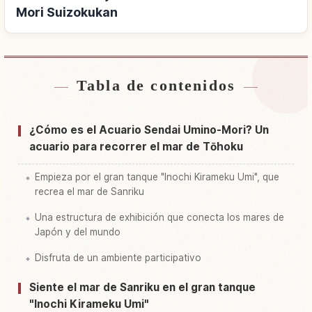
Mori Suizokukan
Tabla de contenidos
Buscar alojamiento cerca de Acuario Sendai
↗
Umino Mori Suizokukan
¿Cómo es el Acuario Sendai Umino-Mori? Un
Buscar experiencias en Acuario Sendai Umino
acuario para recorrer el mar de Tōhoku
↗
Mori Suizokukan
Empieza por el gran tanque "Inochi Kirameku Umi", que
recrea el mar de Sanriku
Una estructura de exhibición que conecta los mares de
Japón y del mundo
Disfruta de un ambiente participativo
Siente el mar de Sanriku en el gran tanque
"Inochi Kirameku Umi"