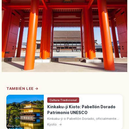
TAMBIÉN LEE →
Cultura Tradicional
Kinkaku-ji Kioto: Pabellón Dorado
Patrimonio UNESCO
Kinkaku-ji o Pabellón Dorado, oficialmente
Rokuon-ji, es el templo de Kioto con un
Kyoto
→
Shariden de tres pisos cubierto de pan de