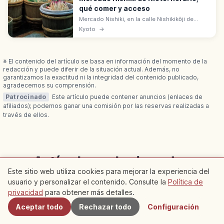
qué comer y acceso
Mercado Nishiki, en la calle Nishikikōji de
Kioto, es 'la cocina de Kioto': galería de 390 m
Kyoto
→
con 126 tiendas. Origen como mercado de
pescado en 1615.
※ El contenido del artículo se basa en información del momento de la
redacción y puede diferir de la situación actual. Además, no
garantizamos la exactitud ni la integridad del contenido publicado,
agradecemos su comprensión.
Patrocinado
Este artículo puede contener anuncios (enlaces de
afiliados); podemos ganar una comisión por las reservas realizadas a
través de ellos.
Artículos relacionados
Este sitio web utiliza cookies para mejorar la experiencia del
Descubre más artículos en esta categoría
usuario y personalizar el contenido. Consulte la
Política de
Cercanos
privacidad
para obtener más detalles.
Aceptar todo
Rechazar todo
Configuración
Kyoto
Kyoto