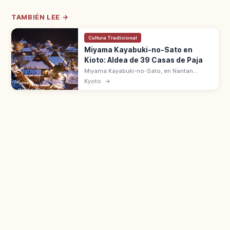
TAMBIÉN LEE →
Cultura Tradicional
Miyama Kayabuki-no-Sato en
Kioto: Aldea de 39 Casas de Paja
Miyama Kayabuki-no-Sato, en Nantan
(Kioto), conserva 39 casas tradicionales
Kyoto
→
con techo de paja. Estilo Kitayama, Distrito
de Conservación desde 1993.