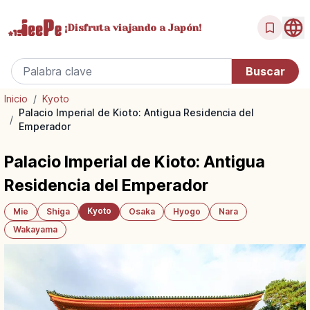
¡Disfruta
viajando a Japón!
Inicio
/
Kyoto
Palacio Imperial de Kioto: Antigua Residencia del
/
Emperador
Palacio Imperial de Kioto: Antigua
Residencia del Emperador
Kyoto
Mie
Shiga
Osaka
Hyogo
Nara
Wakayama