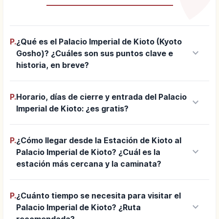
P.
¿Qué es el Palacio Imperial de Kioto (Kyoto
keyboard_arrow_down
Gosho)? ¿Cuáles son sus puntos clave e
historia, en breve?
P.
Horario, días de cierre y entrada del Palacio
keyboard_arrow_down
Imperial de Kioto: ¿es gratis?
P.
¿Cómo llegar desde la Estación de Kioto al
keyboard_arrow_down
Palacio Imperial de Kioto? ¿Cuál es la
estación más cercana y la caminata?
P.
¿Cuánto tiempo se necesita para visitar el
keyboard_arrow_down
Palacio Imperial de Kioto? ¿Ruta
recomendada?