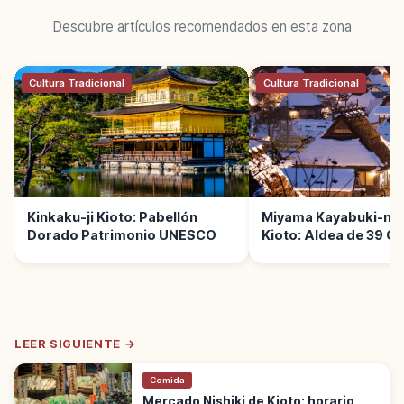
Descubre artículos recomendados en esta zona
Cultura Tradicional
Cultura Tradicional
Kinkaku-ji Kioto: Pabellón
Miyama Kayabuki-no
Dorado Patrimonio UNESCO
Kioto: Aldea de 39 C
Paja
LEER SIGUIENTE →
Comida
Mercado Nishiki de Kioto: horario,