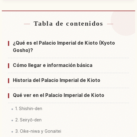
Tabla de contenidos
Buscar alojamiento cerca de Kyoto Imperial
↗
Palace
¿Qué es el Palacio Imperial de Kioto (Kyoto
Buscar experiencias en Kyoto Imperial Palace
↗
Gosho)?
Cómo llegar e información básica
Historia del Palacio Imperial de Kioto
Qué ver en el Palacio Imperial de Kioto
1. Shishin-den
2. Seiryō-den
3. Oike-niwa y Gonaitei