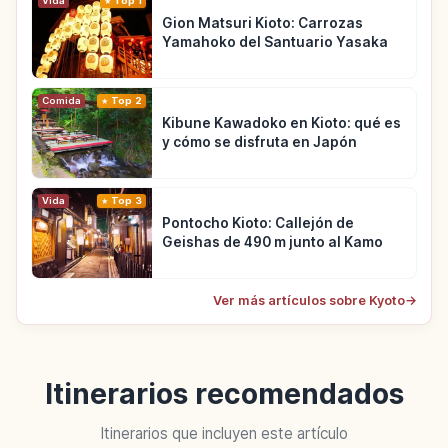
Vida
Top 1
Gion Matsuri Kioto: Carrozas
Yamahoko del Santuario Yasaka
Comida
Top 2
Kibune Kawadoko en Kioto: qué es
y cómo se disfruta en Japón
Vida
Top 3
Pontocho Kioto: Callejón de
Geishas de 490 m junto al Kamo
Ver más artículos sobre Kyoto
→
Itinerarios recomendados
Itinerarios que incluyen este artículo