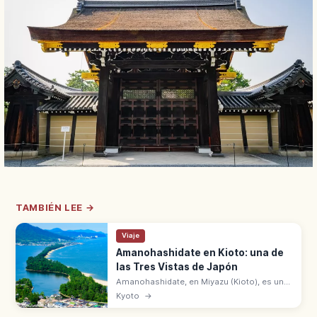
TAMBIÉN LEE →
Viaje
Amanohashidate en Kioto: una de
las Tres Vistas de Japón
Amanohashidate, en Miyazu (Kioto), es una
de las Tres Vistas de Japón con
Kyoto
→
Matsushima y Miyajima. Banco de arena de
3,6 km con unos 6.700 pinos sobre la