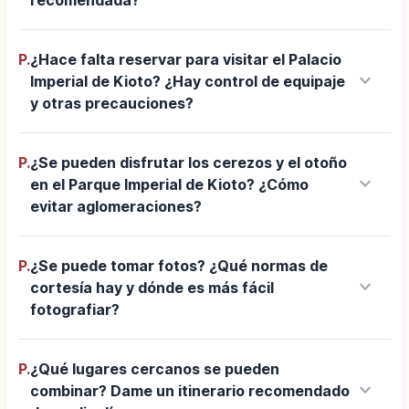
P.
¿Hace falta reservar para visitar el Palacio
keyboard_arrow_down
Imperial de Kioto? ¿Hay control de equipaje
y otras precauciones?
P.
¿Se pueden disfrutar los cerezos y el otoño
keyboard_arrow_down
en el Parque Imperial de Kioto? ¿Cómo
evitar aglomeraciones?
P.
¿Se puede tomar fotos? ¿Qué normas de
keyboard_arrow_down
cortesía hay y dónde es más fácil
fotografiar?
P.
¿Qué lugares cercanos se pueden
keyboard_arrow_down
combinar? Dame un itinerario recomendado