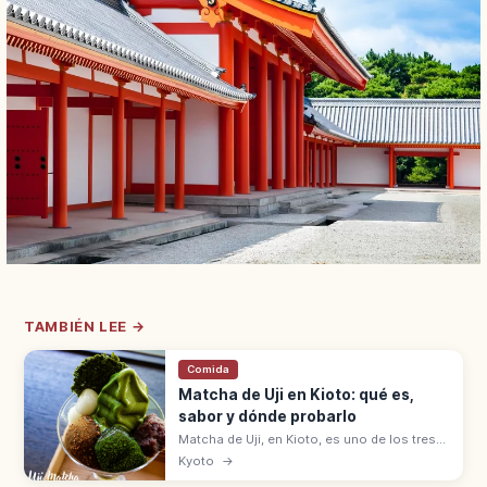
TAMBIÉN LEE →
Comida
Matcha de Uji en Kioto: qué es,
sabor y dónde probarlo
Matcha de Uji, en Kioto, es uno de los tres
grandes tés de Japón con Shizuoka y
Kyoto
→
Sayama. Origen en 1191 con Eisai,