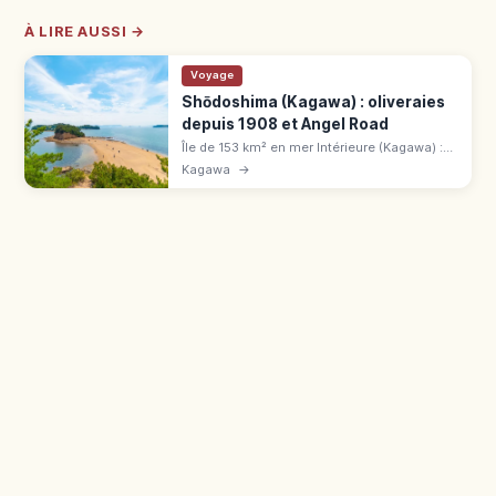
À LIRE AUSSI →
Voyage
Shōdoshima (Kagawa) : oliveraies
depuis 1908 et Angel Road
Île de 153 km² en mer Intérieure (Kagawa) :
oliveraies depuis 1908, décor de « Vingt-
Kagawa
→
quatre prunelles ». Angel Road à marée
basse, ferry 60 min de Takamatsu.