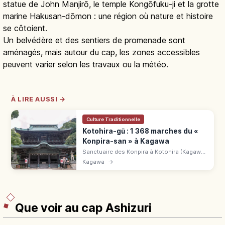
statue de John Manjirō, le temple Kongōfuku-ji et la grotte
marine Hakusan-dōmon : une région où nature et histoire
se côtoient.
Un belvédère et des sentiers de promenade sont
aménagés, mais autour du cap, les zones accessibles
peuvent varier selon les travaux ou la météo.
À LIRE AUSSI →
Culture Traditionnelle
Kotohira-gū : 1 368 marches du «
Konpira-san » à Kagawa
Sanctuaire des Konpira à Kotohira (Kagawa),
dédié au dieu de la mer Ōmononushi : 1 368
Kagawa
→
marches jusqu'à Okusha, peintures
Maruyama Ōkyo. 15 min de JR Kotohira.
Que voir au cap Ashizuri