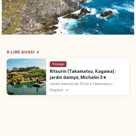
À LIRE AUSSI →
Voyage
Ritsurin (Takamatsu, Kagawa) :
jardin daimyō, Michelin 3★
Jardin daimyō de 75 ha à Takamatsu
(Kagawa), 6 étangs et 13 collines, mont
Kagawa
→
Shiun en fond. Barque Senshūmaru 30 min,
410 ¥. 3 min de JR Ritsurin Kōen Kita.