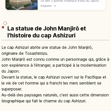
Un des 3 grands châteaux d'eau du Japon à
Takamatsu (Kagawa), fondé en 1588 :
Kagawa
→
douves de mer Intérieure, tour Tsukimi (bien
culturel). 200 ¥, 5 min de JR.
La statue de John Manjirō et
l'histoire du cap Ashizuri
Le cap Ashizuri abrite une statue de John Manjirō,
originaire de Tosashimizu.
John Manjirō est connu comme un personnage qui, grâce à
son expérience à l'étranger, a participé à la modernisation
du Japon.
Devant la statue, le cap Ashizuri ouvert sur le Pacifique et
la vie de cet homme qui a franchi les mers semblent se
superposer.
Au-delà des paysages naturels, c'est aussi cette dimension
biographique qui fait le charme du cap Ashizuri.