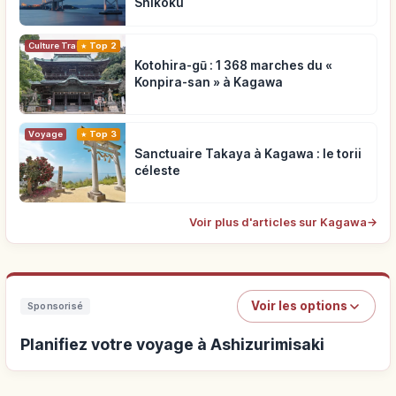
Shikoku
Top 2
Culture Traditionnelle
Kotohira-gū : 1 368 marches du «
Konpira-san » à Kagawa
Voyage
Top 3
Sanctuaire Takaya à Kagawa : le torii
céleste
Voir plus d'articles sur Kagawa
→
Voir les options
Sponsorisé
Planifiez votre voyage à Ashizurimisaki