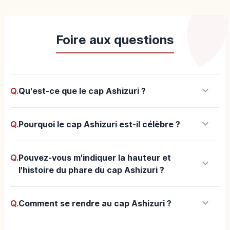
Foire aux questions
keyboard_arrow_down
Q.
Qu'est-ce que le cap Ashizuri ?
keyboard_arrow_down
Q.
Pourquoi le cap Ashizuri est-il célèbre ?
Q.
Pouvez-vous m'indiquer la hauteur et
keyboard_arrow_down
l'histoire du phare du cap Ashizuri ?
keyboard_arrow_down
Q.
Comment se rendre au cap Ashizuri ?