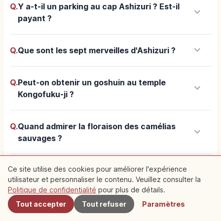
Q.
Y a-t-il un parking au cap Ashizuri ? Est-il
keyboard_arrow_down
payant ?
keyboard_arrow_down
Q.
Que sont les sept merveilles d'Ashizuri ?
Q.
Peut-on obtenir un goshuin au temple
keyboard_arrow_down
Kongofuku-ji ?
Q.
Quand admirer la floraison des camélias
keyboard_arrow_down
sauvages ?
Ce site utilise des cookies pour améliorer l'expérience
utilisateur et personnaliser le contenu. Veuillez consulter la
add
À proximité
Voir plus
Politique de confidentialité
pour plus de détails.
Tout accepter
Tout refuser
Paramètres