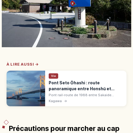
À LIRE AUSSI →
Vie
Pont Seto Ōhashi : route
panoramique entre Honshū et
Shikoku
Pont rail-route de 1988 entre Sakaide
(Kagawa) et Kurashiki (Okayama) : aire de
Kagawa
→
Yoshima, JR Marine Liner, illuminations, tour
Seto Ōhashi. Voiture ou train.
Précautions pour marcher au cap