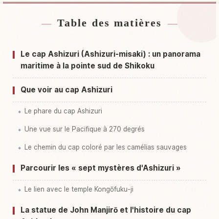
Table des matières
Hébergements près de Ashizurimisaki
↗
Activités à Ashizurimisaki
↗
Le cap Ashizuri (Ashizuri-misaki) : un panorama
maritime à la pointe sud de Shikoku
Que voir au cap Ashizuri
Le phare du cap Ashizuri
Une vue sur le Pacifique à 270 degrés
Le chemin du cap coloré par les camélias sauvages
Parcourir les « sept mystères d'Ashizuri »
Le lien avec le temple Kongōfuku-ji
La statue de John Manjirō et l'histoire du cap