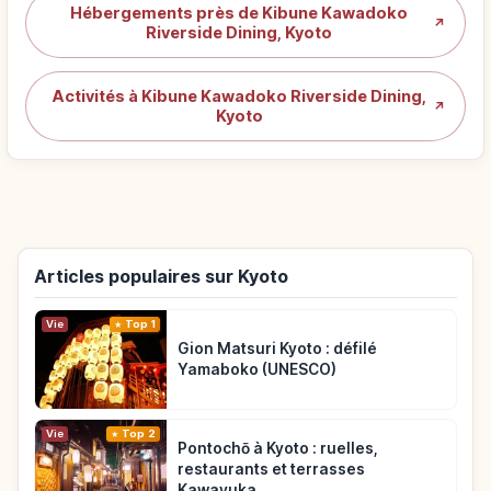
Hébergements près de Kibune Kawadoko
↗
Riverside Dining, Kyoto
Activités à Kibune Kawadoko Riverside Dining,
↗
Kyoto
Articles populaires sur Kyoto
Vie
Top 1
Gion Matsuri Kyoto : défilé
Yamaboko (UNESCO)
Vie
Top 2
Pontochō à Kyoto : ruelles,
restaurants et terrasses
Kawayuka