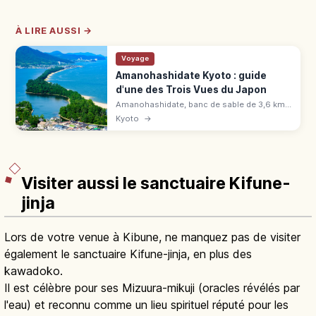
À LIRE AUSSI →
Voyage
Amanohashidate Kyoto : guide
d'une des Trois Vues du Japon
Amanohashidate, banc de sable de 3,6 km
bordé de 6 700 pins : une des Trois Vues du
Kyoto
→
Japon. Panoramas, vélo, spécialités, accès
en 2h depuis Kyoto.
Visiter aussi le sanctuaire Kifune-
jinja
Lors de votre venue à Kibune, ne manquez pas de visiter
également le sanctuaire Kifune-jinja, en plus des
kawadoko.
Il est célèbre pour ses Mizuura-mikuji (oracles révélés par
l'eau) et reconnu comme un lieu spirituel réputé pour les