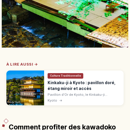
À LIRE AUSSI →
Culture Traditionnelle
Kinkaku-ji à Kyoto : pavillon doré,
étang miroir et accès
Pavillon d'Or de Kyoto, le Kinkaku-ji
(UNESCO) éblouit avec ses 3 étages dorés
Kyoto
→
reflétés dans l'étang. Tarifs, horaires, accès
en bus et meilleures saisons.
Comment profiter des kawadoko