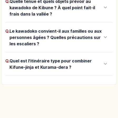
Q.
Quelle tenue et quels objets prévoir au
keyboard_arrow_down
kawadoko de Kibune ? À quel point fait-il
frais dans la vallée ?
Q.
Le kawadoko convient-il aux familles ou aux
keyboard_arrow_down
personnes âgées ? Quelles précautions sur
les escaliers ?
Q.
Quel est l'itinéraire type pour combiner
keyboard_arrow_down
Kifune-jinja et Kurama-dera ?