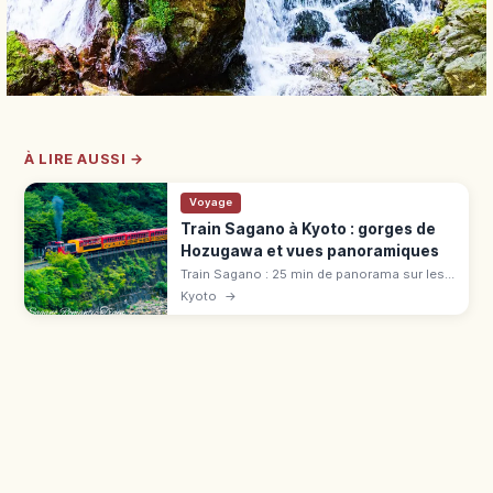
À LIRE AUSSI →
Voyage
Train Sagano à Kyoto : gorges de
Hozugawa et vues panoramiques
Train Sagano : 25 min de panorama sur les
gorges de Hozugawa (7,3 km). Tarif 880 ¥,
Kyoto
→
voiture « The Rich », réservation cerisiers et
érables.