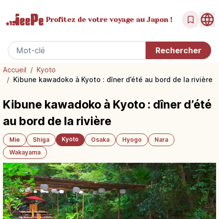
Profitez de votre
voyage au Japon !
Accueil
/
Kyoto
/
Kibune kawadoko à Kyoto : dîner d’été au bord de la rivière
Kibune kawadoko à Kyoto : dîner d’été
au bord de la rivière
Kyoto
Mie
Shiga
Osaka
Hyogo
Nara
Wakayama