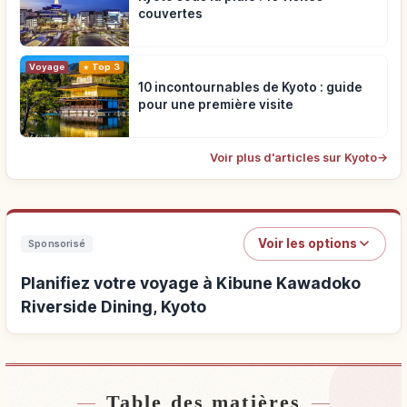
couvertes
Voyage
Top 3
10 incontournables de Kyoto : guide
pour une première visite
Voir plus d'articles sur Kyoto
→
Voir les options
Sponsorisé
Planifiez votre voyage à Kibune Kawadoko
Riverside Dining, Kyoto
Table des matières
Hébergements près de Kibune Kawadoko