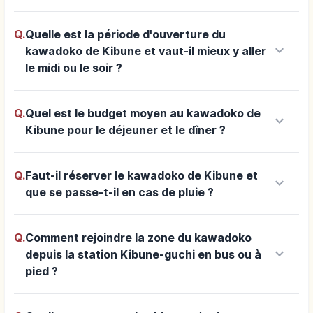
Q.
Quelle est la période d'ouverture du
keyboard_arrow_down
kawadoko de Kibune et vaut-il mieux y aller
le midi ou le soir ?
Q.
Quel est le budget moyen au kawadoko de
keyboard_arrow_down
Kibune pour le déjeuner et le dîner ?
Q.
Faut-il réserver le kawadoko de Kibune et
keyboard_arrow_down
que se passe-t-il en cas de pluie ?
Q.
Comment rejoindre la zone du kawadoko
keyboard_arrow_down
depuis la station Kibune-guchi en bus ou à
pied ?