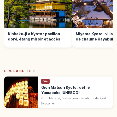
Kinkaku-ji à Kyoto : pavillon
Miyama Kyoto : village
doré, étang miroir et accès
de chaume Kayabuki 
LIRE LA SUITE →
Vie
Gion Matsuri Kyoto : défilé
Yamaboko (UNESCO)
Gion Matsuri, festival emblématique de Kyoto
en juillet (UNESCO). Défilés de 34 chars
Kyoto
→
Yamaboko les 17 et 24, soirées Yoiyama
illuminées.