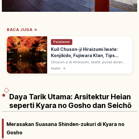
BACA JUGA →
Perjalanan
Kuil Chuson-ji Hiraizumi Iwate:
Konjikido, Fujiwara Klan, Tips
Berkunjung
Chuson-ji di Hiraizumi, Iwate: pusat aliran
Tendai Tohoku, didirikan 850 oleh Jikaku
Iwate
→
Daishi Ennin. Konjikido (Aula Emas) simbol
budaya emas klan Oshu Fujiwara.
Daya Tarik Utama: Arsitektur Heian
seperti Kyara no Gosho dan Seichō
Merasakan Suasana Shinden-zukuri di Kyara no
Gosho