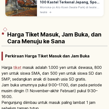
100 Kastel Terkenal Jepang, Spot
Utama
Morioka-jo Ato Koen (Iwate Park) di Iwate:
bekas Kastel Morioka klan Nanbu 1597-1633.
Iwate
→
Tembok batu granit mengesankan; salah
satu 100 Kastel Terkenal Jepang.
Harga Tiket Masuk, Jam Buka, dan
Cara Menuju ke Sana
Perkiraan Harga Tiket Masuk dan Jam Buka
Harga
tiket
masuk adalah 1.000 yen untuk dewasa, 800
yen untuk siswa SMA, dan 500 yen untuk siswa SD dan
SMP, sedangkan anak di bawah usia SD gratis.
Jam buka umumnya pukul 9:00–17:00, dan pada periode
musim dingin (1 November–akhir Februari) pukul 9:30–
16:00.
Pengunjung diimbau untuk masuk paling lambat 1 jam
sebelum taman tutup.