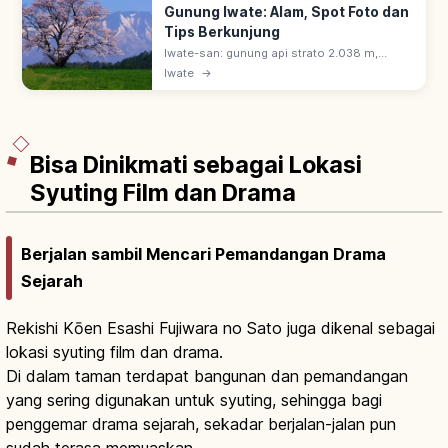
Gunung Iwate: Alam, Spot Foto dan
Tips Berkunjung
Iwate-san: gunung api strato 2.038 m,
simbol Tohoku. Dijuluki 'Nanbu Fuji' karena
Iwate
→
bentuk anggun; 100 Gunung Terkenal
Jepang & disebut puisi Ishikawa Takuboku.
Bisa Dinikmati sebagai Lokasi
Syuting Film dan Drama
Berjalan sambil Mencari Pemandangan Drama
Sejarah
Rekishi Kōen Esashi Fujiwara no Sato juga dikenal sebagai
lokasi syuting film dan drama.
Di dalam taman terdapat bangunan dan pemandangan
yang sering digunakan untuk syuting, sehingga bagi
penggemar drama sejarah, sekadar berjalan-jalan pun
sudah terasa memuaskan.