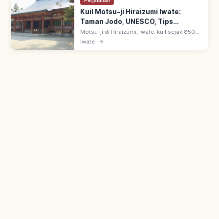
Perjalanan
Kuil Motsu-ji Hiraizumi Iwate:
Taman Jodo, UNESCO, Tips
Berkunjung
Motsu-ji di Hiraizumi, Iwate: kuil sejak 850
oleh Jikaku Daishi Ennin. Taman Jodo gaya
Iwate
→
Heian mewakili Tanah Suci Buddhis; warisan
UNESCO Hiraizumi sejak 2011.