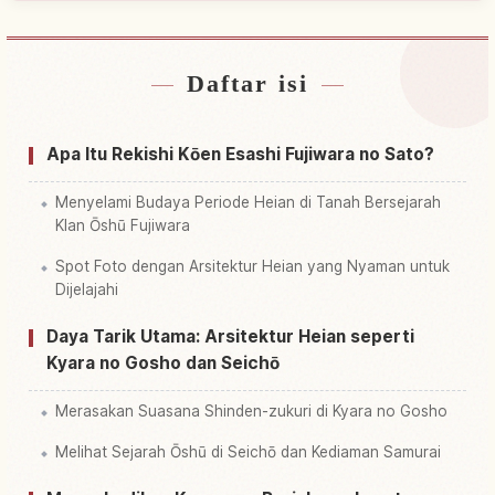
Daftar isi
Cari penginapan dekat Taman Rekishi Kouen
↗
Esashi Fujiwara No Sato
Apa Itu Rekishi Kōen Esashi Fujiwara no Sato?
Cari aktivitas di Taman Rekishi Kouen Esashi
↗
Fujiwara No Sato
Menyelami Budaya Periode Heian di Tanah Bersejarah
Klan Ōshū Fujiwara
Spot Foto dengan Arsitektur Heian yang Nyaman untuk
Dijelajahi
Daya Tarik Utama: Arsitektur Heian seperti
Kyara no Gosho dan Seichō
Merasakan Suasana Shinden-zukuri di Kyara no Gosho
Melihat Sejarah Ōshū di Seichō dan Kediaman Samurai