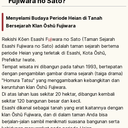
Fujiwara no Sato?
Menyelami Budaya Periode Heian di Tanah
Bersejarah Klan Ōshū Fujiwara
Rekishi Kōen Esashi F
uji
wara no Sato (Taman Sejarah
Esashi Fujiwara no Sato) adalah taman sejarah bertema
periode Heian yang terletak di Esashi, Kota Ōshū,
Prefektur Iwate.
Tempat wisata ini dibangun pada tahun 1993, bertepatan
dengan pengambilan gambar drama sejarah (taiga drama)
"Homura Tatsu" yang menggambarkan kebangkitan dan
keruntuhan klan Ōshū Fujiwara.
Di atas lahan luas sekitar 20 hektar, dibangun kembali
sekitar 120 bangunan besar dan kecil.
Esashi dikenal sebagai tanah yang erat kaitannya dengan
klan Ōshū Fujiwara, dan di dalam taman Anda bisa
berjalan-jalan sambil menikmati suasana bangunan serta