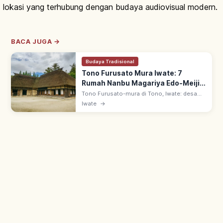
lokasi yang terhubung dengan budaya audiovisual modern.
BACA JUGA →
Budaya Tradisional
Tono Furusato Mura Iwate: 7
Rumah Nanbu Magariya Edo-Meiji,
Rute & Sorotan
Tono Furusato-mura di Tono, Iwate: desa
wisata dengan 7 Nanbu Magariya (rumah
Iwate
→
utama+kandang kuda berbentuk L) dari era
Edo–Meiji. Lanskap satoyama awal Showa.