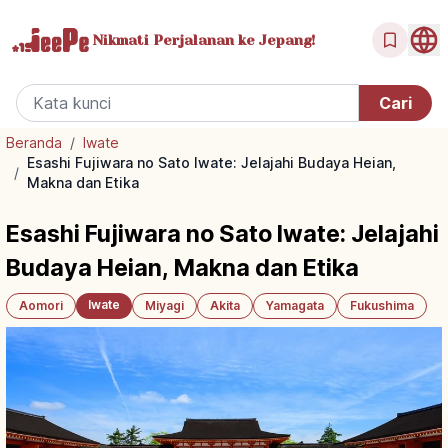
Nikmati Perjalanan
ke Jepang!
Beranda
/
Iwate
Esashi Fujiwara no Sato Iwate: Jelajahi Budaya Heian,
/
Makna dan Etika
Esashi Fujiwara no Sato Iwate: Jelajahi
Budaya Heian, Makna dan Etika
Iwate
Aomori
Miyagi
Akita
Yamagata
Fukushima