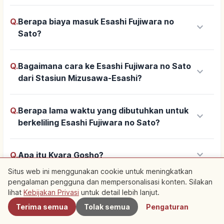
Q.
Berapa biaya masuk Esashi Fujiwara no
keyboard_arrow_down
Sato?
Q.
Bagaimana cara ke Esashi Fujiwara no Sato
keyboard_arrow_down
dari Stasiun Mizusawa-Esashi?
Q.
Berapa lama waktu yang dibutuhkan untuk
keyboard_arrow_down
berkeliling Esashi Fujiwara no Sato?
keyboard_arrow_down
Q.
Apa itu Kyara Gosho?
Situs web ini menggunakan cookie untuk meningkatkan
pengalaman pengguna dan mempersonalisasi konten. Silakan
Terdekat
Q.
Apakah di Esashi Fujiwara no Sato bisa
lihat
Kebijakan Privasi
untuk detail lebih lanjut.
keyboard_arrow_down
mencoba mengenakan busana zaman dulu
Terima semua
Tolak semua
Pengaturan
atau baju zirah?