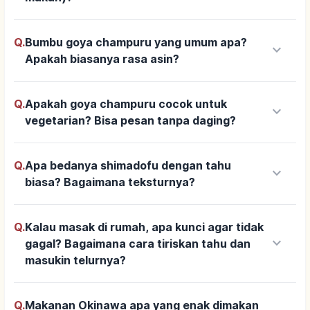
Q.
Bumbu goya champuru yang umum apa?
keyboard_arrow_down
Apakah biasanya rasa asin?
Q.
Apakah goya champuru cocok untuk
keyboard_arrow_down
vegetarian? Bisa pesan tanpa daging?
Q.
Apa bedanya shimadofu dengan tahu
keyboard_arrow_down
biasa? Bagaimana teksturnya?
Q.
Kalau masak di rumah, apa kunci agar tidak
keyboard_arrow_down
gagal? Bagaimana cara tiriskan tahu dan
masukin telurnya?
Q.
Makanan Okinawa apa yang enak dimakan