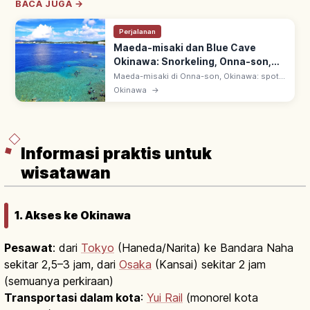
BACA JUGA →
Perjalanan
Maeda-misaki dan Blue Cave
Okinawa: Snorkeling, Onna-son,
Tips Berkunjung
Maeda-misaki di Onna-son, Okinawa: spot
snorkeling & diving terbaik. Ao no Dokutsu
Okinawa
→
(Blue Cave) berkilau biru—pantulan matahari
di dasar laut putih.
Informasi praktis untuk
wisatawan
1. Akses ke Okinawa
Pesawat
: dari
Tokyo
(Haneda/Narita) ke Bandara Naha
sekitar 2,5–3 jam, dari
Osaka
(Kansai) sekitar 2 jam
(semuanya perkiraan)
Transportasi dalam kota
:
Yui Rail
(monorel kota