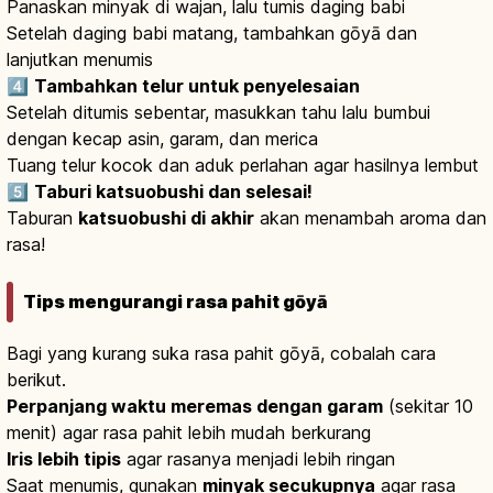
Panaskan minyak di wajan, lalu tumis daging babi
Setelah daging babi matang, tambahkan gōyā dan
lanjutkan menumis
4️⃣
Tambahkan telur untuk penyelesaian
Setelah ditumis sebentar, masukkan tahu lalu bumbui
dengan kecap asin, garam, dan merica
Tuang telur kocok dan aduk perlahan agar hasilnya lembut
5️⃣
Taburi katsuobushi dan selesai!
Taburan
katsuobushi di akhir
akan menambah aroma dan
rasa!
Tips mengurangi rasa pahit gōyā
Bagi yang kurang suka rasa pahit gōyā, cobalah cara
berikut.
Perpanjang waktu meremas dengan garam
(sekitar 10
menit) agar rasa pahit lebih mudah berkurang
Iris lebih tipis
agar rasanya menjadi lebih ringan
Saat menumis, gunakan
minyak secukupnya
agar rasa