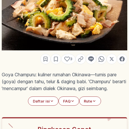
3
Goya Champuru: kuliner rumahan Okinawa—tumis pare
(goya) dengan tahu, telur & daging babi. 'Champuru' berarti
'mencampur' dalam dialek Okinawa, gizi seimbang.
Daftar isi
FAQ
Rute