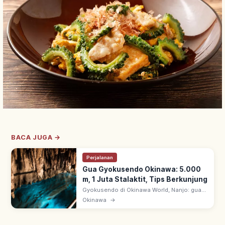
BACA JUGA →
Perjalanan
Gua Gyokusendo Okinawa: 5.000
m, 1 Juta Stalaktit, Tips Berkunjung
Gyokusendo di Okinawa World, Nanjo: gua
kapur ~5.000 m dengan 1+ juta stalaktit.
Okinawa
→
~890 m dibuka wisata; ruang bawah tanah
fantastis hasil alam jutaan tahun.