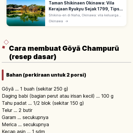
Taman Shikinaen Okinawa: Vila
Kerajaan Ryukyu Sejak 1799, Tips
Berkunjung
Shikina-en di Naha, Okinawa: vila keluarga
kerajaan Ryukyu sejak 1799, wisma tamu
Okinawa
→
sappōshi Tiongkok. UNESCO 2000 Gusuku
Sites of Ryukyu; Rokkaku-do paviliun.
Cara membuat Gōyā Champurū
(resep dasar)
Bahan (perkiraan untuk 2 porsi)
Gōyā … 1 buah (sekitar 250 g)
Daging babi (bagian perut atau irisan kecil) … 100 g
Tahu padat … 1/2 blok (sekitar 150 g)
Telur … 2 butir
Garam … secukupnya
Merica … secukupnya
Kecap asin … 1 sdm