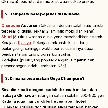
Okinawa), bus rute, dan mobil sewaan cukup praktis
2. Tempat wisata populer di Okinawa
Churaumi
Aquarium
(akuarium dengan salah satu tangki
terbesar di dunia, sekitar 2 jam naik mobil dari Naha)
Shuri-jō
(situs warisan dunia yang menghadirkan sejarah
Kerajaan
Ryukyu
. Pekerjaan rekonstruksi sedang
berlangsung, sehingga waktu penyelesaiannya dapat
berubah tergantung progres konstruksi)
Kōri-jima
(pulau yang populer dengan laut jernih dan
pemandangan indah Jembatan Kōri)
3. Di mana bisa makan Gōyā Champurū?
Bisa dinikmati dengan mudah di rumah makan dan
izakaya Okinawa
(hidangan satuan sekitar 500–800 yen)
Kadang juga muncul di buffet sarapan hotel
Di sekitar Kokusai-dōri di pusat Naha terdapat banyak