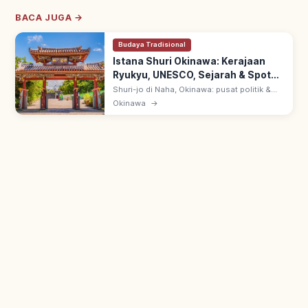
BACA JUGA →
Budaya Tradisional
Istana Shuri Okinawa: Kerajaan
Ryukyu, UNESCO, Sejarah & Spot
Utama
Shuri-jo di Naha, Okinawa: pusat politik &
budaya Kerajaan Ryukyu selama 450 tahun
Okinawa
→
sejak abad 14. UNESCO 2000 'Gusuku Sites
of Ryukyu'; restorasi pasca 2019.