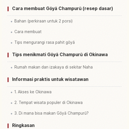
Cara membuat Gōyā Champurū (resep dasar)
Bahan (perkiraan untuk 2 porsi)
Cara membuat
Tips mengurangi rasa pahit gōyā
Tips menikmati Gōyā Champurū di Okinawa
Rumah makan dan izakaya di sekitar Naha
Informasi praktis untuk wisatawan
1. Akses ke Okinawa
2. Tempat wisata populer di Okinawa
3. Di mana bisa makan Gōyā Champurū?
Ringkasan