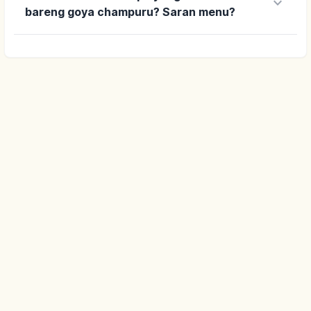
keyboard_arrow_down
bareng goya champuru? Saran menu?