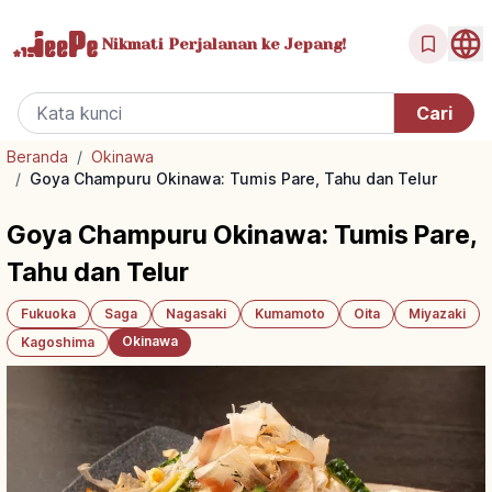
Nikmati Perjalanan
ke Jepang!
Beranda
/
Okinawa
/
Goya Champuru Okinawa: Tumis Pare, Tahu dan Telur
Goya Champuru Okinawa: Tumis Pare,
Tahu dan Telur
Fukuoka
Saga
Nagasaki
Kumamoto
Oita
Miyazaki
Okinawa
Kagoshima