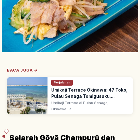
BACA JUGA →
Perjalanan
Umikaji Terrace Okinawa: 47 Toko,
Pulau Senaga Tomigusuku,
Pemandangan & Akses
Umikaji Terrace di Pulau Senaga,
Tomigusuku, Okinawa: ~15 menit dari
Okinawa
→
Bandara Naha. 47 toko & kuliner bergaya
resor dengan dinding putih bertingkat hadap
laut.
Sejarah Gōyā Champurū dan