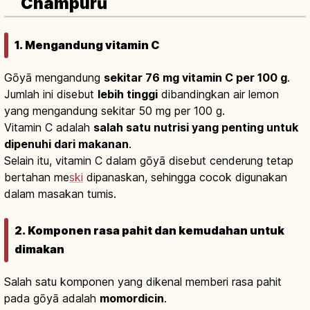
Champurū
1. Mengandung vitamin C
Gōyā mengandung
sekitar 76 mg vitamin C per 100 g
.
Jumlah ini disebut
lebih tinggi
dibandingkan air lemon
yang mengandung sekitar 50 mg per 100 g.
Vitamin C adalah
salah satu nutrisi yang penting untuk
dipenuhi dari makanan
.
Selain itu, vitamin C dalam gōyā disebut cenderung tetap
bertahan me
ski
dipanaskan, sehingga cocok digunakan
dalam masakan tumis.
2. Komponen rasa pahit dan kemudahan untuk
dimakan
Salah satu komponen yang dikenal memberi rasa pahit
pada gōyā adalah
momordicin
.