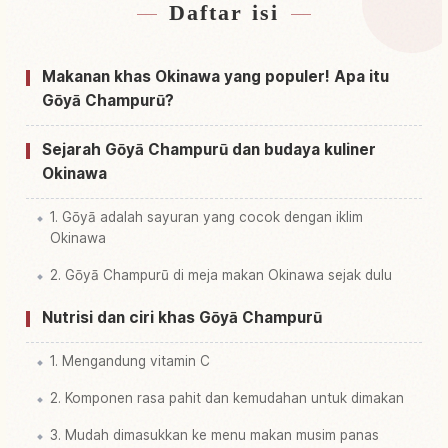
Daftar isi
Cari penginapan dekat Naha Shi
↗
Cari aktivitas di Naha Shi
↗
Makanan khas Okinawa yang populer! Apa itu
Gōyā Champurū?
Sejarah Gōyā Champurū dan budaya kuliner
Okinawa
1. Gōyā adalah sayuran yang cocok dengan iklim
Okinawa
2. Gōyā Champurū di meja makan Okinawa sejak dulu
Nutrisi dan ciri khas Gōyā Champurū
1. Mengandung vitamin C
2. Komponen rasa pahit dan kemudahan untuk dimakan
3. Mudah dimasukkan ke menu makan musim panas