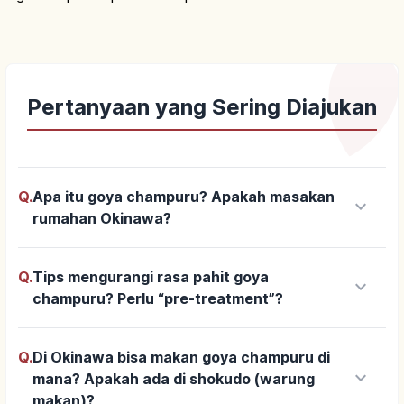
Pertanyaan yang Sering Diajukan
Q.
Apa itu goya champuru? Apakah masakan
keyboard_arrow_down
rumahan Okinawa?
Q.
Tips mengurangi rasa pahit goya
keyboard_arrow_down
champuru? Perlu “pre-treatment”?
Q.
Di Okinawa bisa makan goya champuru di
keyboard_arrow_down
mana? Apakah ada di shokudo (warung
makan)?