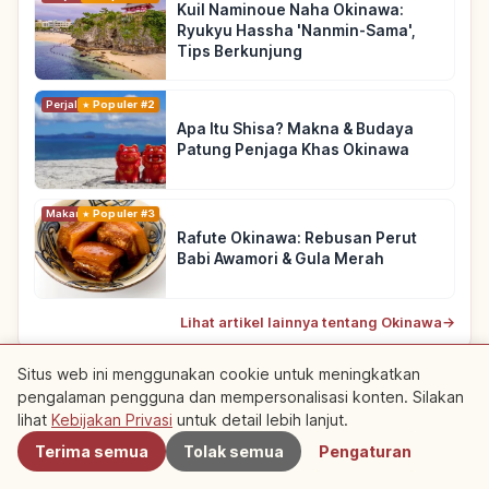
Kuil Naminoue Naha Okinawa:
Ryukyu Hassha 'Nanmin-Sama',
Tips Berkunjung
Perjalanan
Populer #2
Apa Itu Shisa? Makna & Budaya
Patung Penjaga Khas Okinawa
Makanan
Populer #3
Rafute Okinawa: Rebusan Perut
Babi Awamori & Gula Merah
Lihat artikel lainnya tentang Okinawa
→
Situs web ini menggunakan cookie untuk meningkatkan
pengalaman pengguna dan mempersonalisasi konten. Silakan
Terdekat
Kumpulan Rute Rekomendasi
lihat
Kebijakan Privasi
untuk detail lebih lanjut.
Terima semua
Tolak semua
Pengaturan
Rute yang menampilkan artikel ini