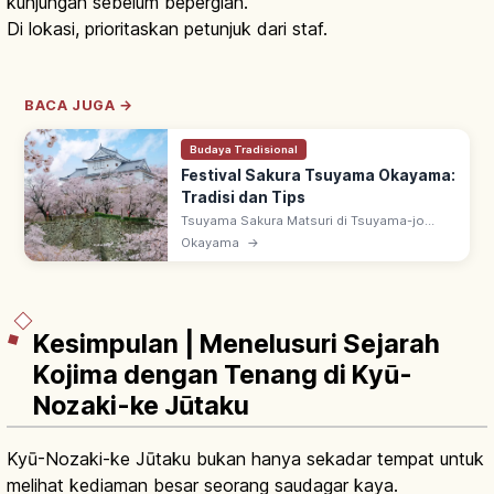
kunjungan sebelum bepergian.
Di lokasi, prioritaskan petunjuk dari staf.
BACA JUGA →
Budaya Tradisional
Festival Sakura Tsuyama Okayama:
Tradisi dan Tips
Tsuyama Sakura Matsuri di Tsuyama-jo
(Kakuzan Koen), Okayama: festival sakura
Okayama
→
semi di salah satu 100 Kastel Terkenal
Jepang. Somei Yoshino & yozakura malam.
Kesimpulan | Menelusuri Sejarah
Kojima dengan Tenang di Kyū-
Nozaki-ke Jūtaku
Kyū-Nozaki-ke Jūtaku bukan hanya sekadar tempat untuk
melihat kediaman besar seorang saudagar kaya.