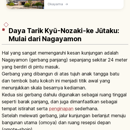
selesai 1597, dijuluki 'U-jo' (gagak hitam)
Okayama
→
karena pernis hitam. Dibangun ulang 1966;
bersebelahan Taman Korakuen.
Daya Tarik Kyū-Nozaki-ke Jūtaku:
Mulai dari Nagayamon
Hal yang sangat memengaruhi kesan kunjungan adalah
Nagayamon (gerbang panjang) sepanjang sekitar 24 meter
yang berdiri di pintu masuk.
Gerbang yang dibangun di atas tujuh anak tangga batu
dan tembok batu kokoh ini menjadi titik awal yang
menunjukkan skala besarnya kediaman.
Kedua sisi gerbang dahulu digunakan sebagai ruang tinggal
seperti barak panjang, dan juga dimanfaatkan sebagai
tempat istirahat serta
penginapan
sederhana.
Setelah melewati gerbang, jalur kunjungan berlanjut menuju
bangunan utama (omoya) dan ruang resepsi depan
(omote-shoin).