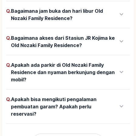
Q.
Bagaimana jam buka dan hari libur Old
keyboard_arrow_down
Nozaki Family Residence?
Q.
Bagaimana akses dari Stasiun JR Kojima ke
keyboard_arrow_down
Old Nozaki Family Residence?
Q.
Apakah ada parkir di Old Nozaki Family
keyboard_arrow_down
Residence dan nyaman berkunjung dengan
mobil?
Q.
Apakah bisa mengikuti pengalaman
keyboard_arrow_down
pembuatan garam? Apakah perlu
reservasi?