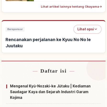
Lihat artikel lainnya tentang Okayama
→
Lihat opsi
Bersponsor
Rencanakan perjalanan ke Kyuu No No Ie
Juutaku
Daftar isi
Cari penginapan dekat Kyuu No No Ie Juutaku
↗
Cari aktivitas di Kyuu No No Ie Juutaku
↗
Mengenal Kyū-Nozaki-ke Jūtaku | Kediaman
Saudagar Kaya dan Sejarah Industri Garam
Kojima