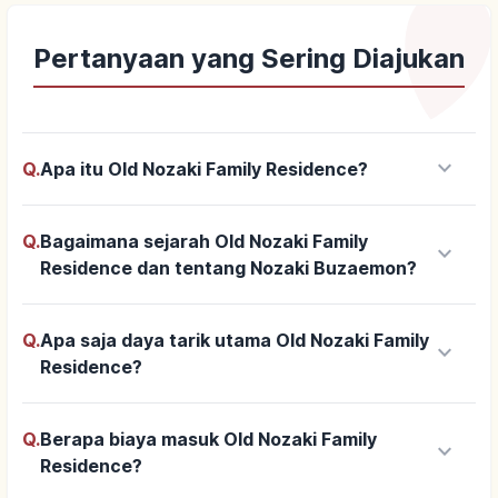
Pertanyaan yang Sering Diajukan
keyboard_arrow_down
Q.
Apa itu Old Nozaki Family Residence?
Q.
Bagaimana sejarah Old Nozaki Family
keyboard_arrow_down
Residence dan tentang Nozaki Buzaemon?
Q.
Apa saja daya tarik utama Old Nozaki Family
keyboard_arrow_down
Residence?
Q.
Berapa biaya masuk Old Nozaki Family
keyboard_arrow_down
Residence?