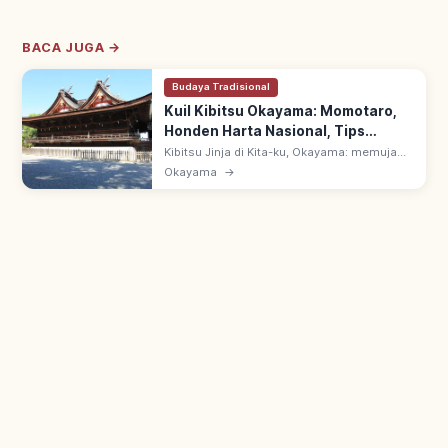
BACA JUGA →
Budaya Tradisional
Kuil Kibitsu Okayama: Momotaro,
Honden Harta Nasional, Tips
Berkunjung
Kibitsu Jinja di Kita-ku, Okayama: memuja
Kibitsuhiko-no-Mikoto, salah satu model
Okayama
→
Legenda Momotaro. Honden & haiden Harta
Nasional; koridor ~360 m yang ikonik.