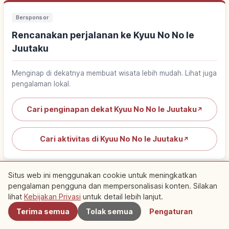
Bersponsor
Rencanakan perjalanan ke Kyuu No No Ie
Juutaku
Menginap di dekatnya membuat wisata lebih mudah. Lihat juga
pengalaman lokal.
Cari penginapan dekat Kyuu No No Ie Juutaku
↗
Cari aktivitas di Kyuu No No Ie Juutaku
↗
Situs web ini menggunakan cookie untuk meningkatkan
pengalaman pengguna dan mempersonalisasi konten. Silakan
Terdekat
lihat
Kebijakan Privasi
untuk detail lebih lanjut.
Terima semua
Tolak semua
Pengaturan
Artikel populer tentang Okayama