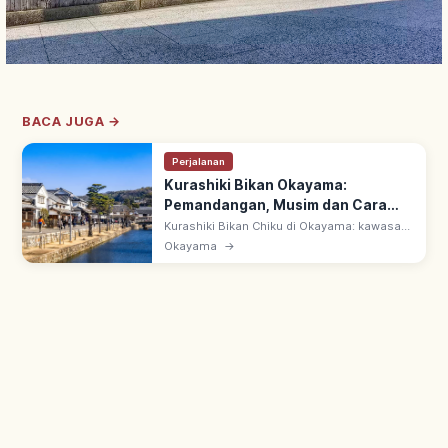
BACA JUGA →
Perjalanan
Kurashiki Bikan Okayama:
Pemandangan, Musim dan Cara
Berkunjung
Kurashiki Bikan Chiku di Okayama: kawasan
bersejarah dengan gudang putih & machiya
Okayama
→
era Edo. Bekas tenryo keshogunan; pohon
willow & Ohara Museum of Art.