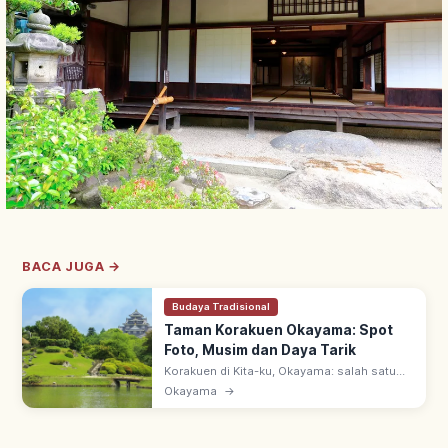
BACA JUGA →
Budaya Tradisional
Taman Korakuen Okayama: Spot
Foto, Musim dan Daya Tarik
Korakuen di Kita-ku, Okayama: salah satu
Tiga Taman Besar Jepang. 14,4 ha (~3 Tokyo
Okayama
→
Dome), dibangun 1687–1700 oleh Ikeda
Tsunamasa. Pemandangan Indah Khusus.