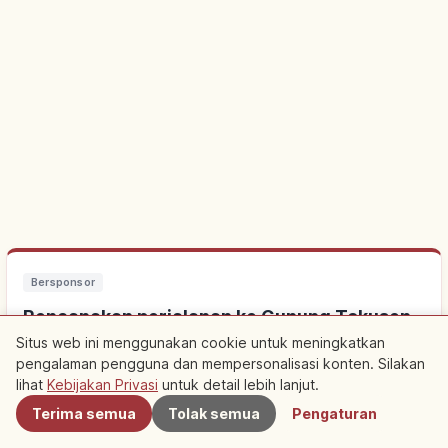
Bersponsor
Rencanakan perjalanan ke Gunung Tokusen
Jouzan
Situs web ini menggunakan cookie untuk meningkatkan
pengalaman pengguna dan mempersonalisasi konten. Silakan
Terdekat
lihat
Kebijakan Privasi
untuk detail lebih lanjut.
Menginap di dekatnya membuat wisata lebih mudah. Lihat juga
pengalaman lokal.
Terima semua
Tolak semua
Pengaturan