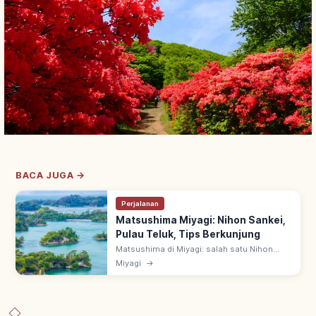
BACA JUGA →
Perjalanan
Matsushima Miyagi: Nihon Sankei,
Pulau Teluk, Tips Berkunjung
Matsushima di Miyagi: salah satu Nihon
Sankei (3 Pemandangan Terindah Jepang).
Miyagi
→
Teluk dengan banyak pulau kecil, dikunjungi
Matsuo Basho & terkait Date Masamune.