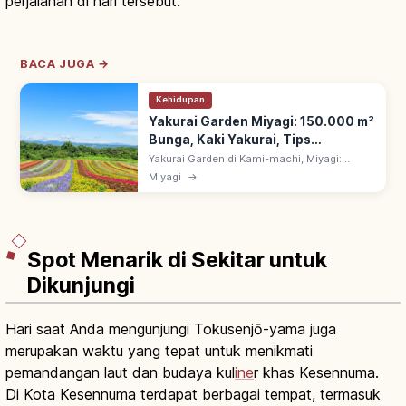
perjalanan di hari tersebut.
BACA JUGA →
Kehidupan
Yakurai Garden Miyagi: 150.000 m²
Bunga, Kaki Yakurai, Tips
Berkunjung
Yakurai Garden di Kami-machi, Miyagi:
taman bunga 150.000 m² di kaki Gunung
Miyagi
→
Yakurai—~400 jenis dalam 8 taman
bertema. Kokia merah memukau di musim
gugur.
Spot Menarik di Sekitar untuk
Dikunjungi
Hari saat Anda mengunjungi Tokusenjō-yama juga
merupakan waktu yang tepat untuk menikmati
pemandangan laut dan budaya kul
ine
r khas Kesennuma.
Di Kota Kesennuma terdapat berbagai tempat, termasuk