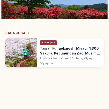
BACA JUGA →
Kehidupan
Taman Funaokajoshi Miyagi: 1.300
Sakura, Pegunungan Zao, Musim &
Spot Foto
Funaoka Joshi Koen di Shibata, Miyagi:
bekas kediaman keluarga Shibata dengan
Miyagi
→
1.300+ pohon sakura. Terpilih 100 Tempat
Sakura Terbaik; panorama Pegunungan Zao.