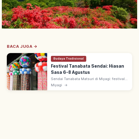
BACA JUGA →
Budaya Tradisional
Festival Tanabata Sendai: Hiasan
Sasa 6-8 Agustus
Sendai Tanabata Matsuri di Miyagi: festival
musim panas 6-8 Agustus dengan sejarah
Miyagi
→
400+ tahun sejak Date Masamune. Hiasan
bambu sasa megah di arcade pusat.