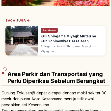
BACA JUGA →
Perjalanan
Kuil Shiogama Miyagi: Mutsu no
Kuni Ichinomiya Bersejarah
Shiogama Jinja di Shiogama, Miyagi: kuil
bergelar Mutsu no Kuni Ichinomiya,
Miyagi
→
dipanggil 'Shiogama-sama' warga lokal.
Berkah pelayaran, persalinan & usaha.
Area Parkir dan Transportasi yang
Perlu Diperiksa Sebelum Berangkat
Gunung Tokusenjō dapat dicapai dengan mobil sekitar 30
menit dari pusat Kota Kesennuma menuju titik awal
pendakian sisi Kesennuma.
Saat menggunakan navigasi mobil, memasukkan hanya