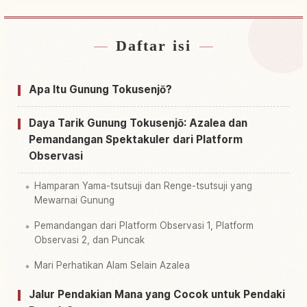
Daftar isi
Cari penginapan dekat Gunung Tokusen Jouzan
↗
Cari aktivitas di Gunung Tokusen Jouzan
↗
Apa Itu Gunung Tokusenjō?
Daya Tarik Gunung Tokusenjō: Azalea dan
Pemandangan Spektakuler dari Platform
Observasi
Hamparan Yama-tsutsuji dan Renge-tsutsuji yang
Mewarnai Gunung
Pemandangan dari Platform Observasi 1, Platform
Observasi 2, dan Puncak
Mari Perhatikan Alam Selain Azalea
Jalur Pendakian Mana yang Cocok untuk Pendaki