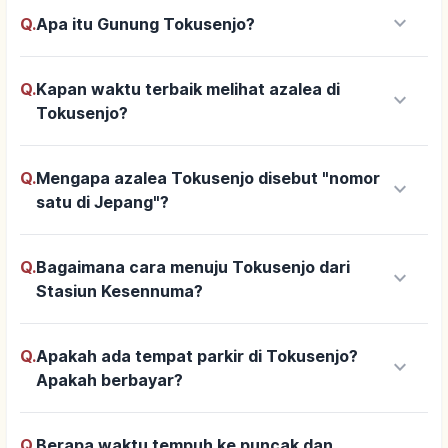
keyboard_arrow_down
Q.
Apa itu Gunung Tokusenjo?
Q.
Kapan waktu terbaik melihat azalea di
keyboard_arrow_down
Tokusenjo?
Q.
Mengapa azalea Tokusenjo disebut "nomor
keyboard_arrow_down
satu di Jepang"?
Q.
Bagaimana cara menuju Tokusenjo dari
keyboard_arrow_down
Stasiun Kesennuma?
Q.
Apakah ada tempat parkir di Tokusenjo?
keyboard_arrow_down
Apakah berbayar?
Q.
Berapa waktu tempuh ke puncak dan