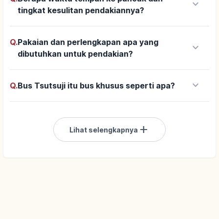
keyboard_arrow_down
tingkat kesulitan pendakiannya?
Q.
Pakaian dan perlengkapan apa yang
keyboard_arrow_down
dibutuhkan untuk pendakian?
keyboard_arrow_down
Q.
Bus Tsutsuji itu bus khusus seperti apa?
add
Lihat selengkapnya