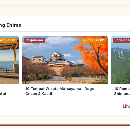
ang Ehime
opuler #1
Perjalanan
Populer #2
Perjalana
10 Tempat Wisata Matsuyama | Dogo
10 Pema
tai
Onsen & Kastil
Shimana
Lih