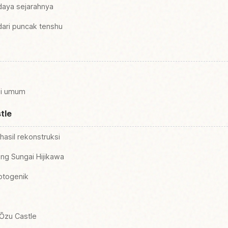
daya sejarahnya
dari puncak tenshu
si umum
tle
hasil rekonstruksi
jang Sungai Hijikawa
otogenik
 Ōzu Castle