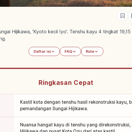
ungai Hijikawa, 'Kyoto kecil Iyo'. Tenshu kayu 4 tingkat 19,1
ng.
Daftar isi
FAQ
Rute
Ringkasan Cepat
Kastil kota dengan tenshu hasil rekonstruksi kayu,
pemandangan Sungai Hijikawa.
Nuansa hangat kayu di tenshu yang direkonstruksi,
Hijikawa dan pusat Kota Ozu dari atas kastil.