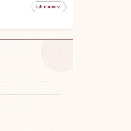
Lihat opsi
 Kastel Oozu Shiro
↗