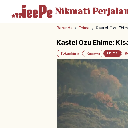
Nikmati Perjala
Beranda
/
Ehime
/
Kastel Ozu Ehim
Kastel Ozu Ehime: Ki
Ehime
Tokushima
Kagawa
K