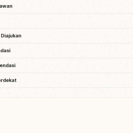
tawan
 Diajukan
dasi
endasi
erdekat