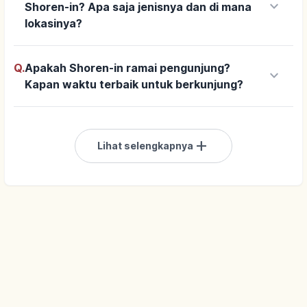
keyboard_arrow_down
Shoren-in? Apa saja jenisnya dan di mana
lokasinya?
Q.
Apakah Shoren-in ramai pengunjung?
keyboard_arrow_down
Kapan waktu terbaik untuk berkunjung?
add
Lihat selengkapnya