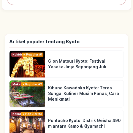
Artikel populer tentang Kyoto
Kehidupan
Populer #1
Gion Matsuri Kyoto: Festival
Yasaka Jinja Sepanjang Juli
Makanan
Populer #2
Kibune Kawadoko Kyoto: Teras
Sungai Kuliner Musim Panas, Cara
Menikmati
Kehidupan
Populer #3
Pontocho Kyoto: Distrik Geisha 490
m antara Kamo & Kiyamachi