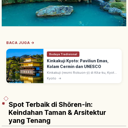
BACA JUGA →
Budaya Tradisional
Kinkakuji Kyoto: Paviliun Emas,
Kolam Cermin dan UNESCO
Kinkakuji (resmi Rokuon-ji) di Kita-ku, Kyoto:
paviliun 3 lantai berlapis daun emas
Kyoto
→
(Shariden), didirikan Ashikaga Yoshimitsu.
Warisan UNESCO sejak 1994.
Spot Terbaik di Shōren-in:
Keindahan Taman & Arsitektur
yang Tenang