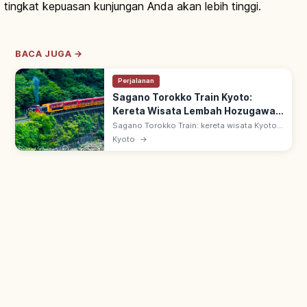
tingkat kepuasan kunjungan Anda akan lebih tinggi.
BACA JUGA →
Perjalanan
Sagano Torokko Train Kyoto:
Kereta Wisata Lembah Hozugawa,
Tips Berkunjung
Sagano Torokko Train: kereta wisata Kyoto
7,3 km dari Stasiun Torokko Saga ke
Kyoto
→
Kameoka. Sejak 1991 di bekas jalur JR Sanin
Main, melaju di tepi Lembah Hozugawa.