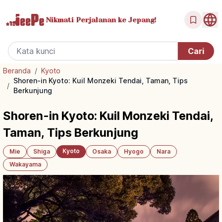
Nikmati Perjalanan
ke Jepang!
Beranda
/
Kyoto
Shoren-in Kyoto: Kuil Monzeki Tendai, Taman, Tips
/
Berkunjung
Shoren-in Kyoto: Kuil Monzeki Tendai,
Taman, Tips Berkunjung
Kyoto
Mie
Shiga
Osaka
Hyogo
Nara
Wakayama