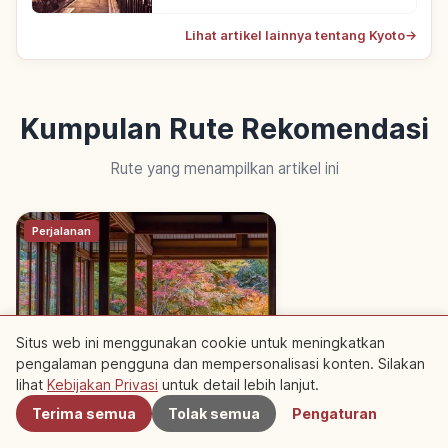
Lihat artikel lainnya tentang Kyoto
→
Kumpulan Rute Rekomendasi
Rute yang menampilkan artikel ini
Perjalanan
Situs web ini menggunakan cookie untuk meningkatkan
pengalaman pengguna dan mempersonalisasi konten. Silakan
Terdekat
Itinerary Taman & Arsitektur
lihat
Kebijakan Privasi
untuk detail lebih lanjut.
Kyoto | Jelajah Ikonik Sehari
Terima semua
Tolak semua
Pengaturan