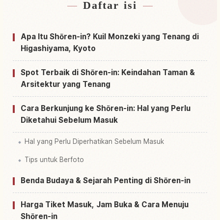
Daftar isi
Cari penginapan dekat Shouren In
↗
Cari aktivitas di Shouren In
↗
Apa Itu Shōren-in? Kuil Monzeki yang Tenang di
Higashiyama, Kyoto
Spot Terbaik di Shōren-in: Keindahan Taman &
Arsitektur yang Tenang
Cara Berkunjung ke Shōren-in: Hal yang Perlu
Diketahui Sebelum Masuk
Hal yang Perlu Diperhatikan Sebelum Masuk
Tips untuk Berfoto
Benda Budaya & Sejarah Penting di Shōren-in
Harga Tiket Masuk, Jam Buka & Cara Menuju
Shōren-in