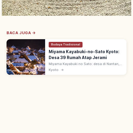
BACA JUGA →
Budaya Tradisional
Miyama Kayabuki-no-Sato Kyoto:
Desa 39 Rumah Atap Jerami
Miyama Kayabuki no Sato: desa di Nantan,
Kyoto utara—dari 50 rumah, 39 beratap
Kyoto
→
jerami. Arsitektur 'Kitayama-gata minka'
sejak pertengahan zaman Edo.