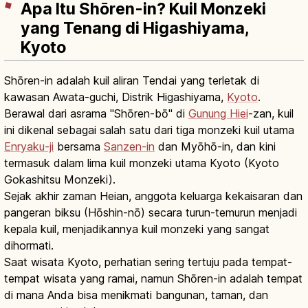
Apa Itu Shōren-in? Kuil Monzeki
yang Tenang di Higashiyama,
Kyoto
Shōren-in adalah kuil aliran Tendai yang terletak di
kawasan Awata-guchi, Distrik Higashiyama,
Kyoto
.
Berawal dari asrama "Shōren-bō" di
Gunung Hiei
-zan, kuil
ini dikenal sebagai salah satu dari tiga monzeki kuil utama
Enryaku-ji
bersama
Sanzen-in
dan Myōhō-in, dan kini
termasuk dalam lima kuil monzeki utama Kyoto (Kyoto
Gokashitsu Monzeki).
Sejak akhir zaman Heian, anggota keluarga kekaisaran dan
pangeran biksu (Hōshin-nō) secara turun-temurun menjadi
kepala kuil, menjadikannya kuil monzeki yang sangat
dihormati.
Saat wisata Kyoto, perhatian sering tertuju pada tempat-
tempat wisata yang ramai, namun Shōren-in adalah tempat
di mana Anda bisa menikmati bangunan, taman, dan