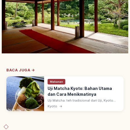
BACA JUGA →
Makanan
Uji Matcha Kyoto: Bahan Utama
dan Cara Menikmatinya
Uji Matcha: teh tradisional dari Uji, Kyoto
selatan—salah satu 3 teh utama Jepang.
Kyoto
→
Asal era Kamakura ~1191 via benih dari
Tiongkok oleh biksu Zen Eisai.