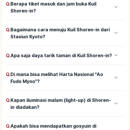
Q.
Berapa tiket masuk dan jam buka Kuil
keyboard_arrow_down
Shoren-in?
Q.
Bagaimana cara menuju Kuil Shoren-in dari
keyboard_arrow_down
Stasiun Kyoto?
keyboard_arrow_down
Q.
Apa saja daya tarik taman di Kuil Shoren-in?
Q.
Di mana bisa melihat Harta Nasional "Ao
keyboard_arrow_down
Fudo Myoo"?
Q.
Kapan iluminasi malam (light-up) di Shoren-
keyboard_arrow_down
in diadakan?
Q.
Apakah bisa mendapatkan gosyuin di