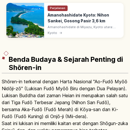
Perjalanan
Amanohashidate Kyoto: Nihon
Sankei, Gosong Pasir 3,6 km
Amanohashidate di Miyazu, Kyoto utara:
salah satu Nihon Sankei. Gosong pasir 3,6
Kyoto
→
km, ~6.700 pinus memisahkan Teluk Miyazu
& Aso-kai. Pemandangan alam istimewa.
Benda Budaya & Sejarah Penting di
Shōren-in
Shōren-in terkenal dengan Harta Nasional "Ao-Fudō Myōō
Nidōji-zō" (Lukisan Fudō Myōō Biru dengan Dua Pelayan).
Lukisan Buddha dari zaman Heian ini merupakan salah satu
dari Tiga Fudō Terbesar Jepang (Nihon San Fudō),
bersama Aka-Fudō (Fudō Merah) di Kōya-san dan Ki-
Fudō (Fudō Kuning) di Onjō-ji (Mii-dera).
Saat ini lukisan ini memiliki kaitan erat dengan Shōgun-zuka