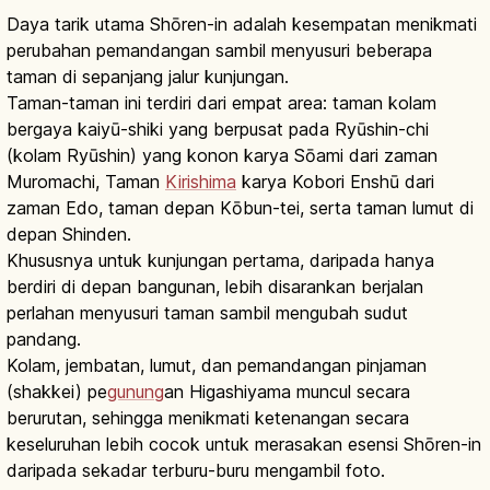
Daya tarik utama Shōren-in adalah kesempatan menikmati
perubahan pemandangan sambil menyusuri beberapa
taman di sepanjang jalur kunjungan.
Taman-taman ini terdiri dari empat area: taman kolam
bergaya kaiyū-shiki yang berpusat pada Ryūshin-chi
(kolam Ryūshin) yang konon karya Sōami dari zaman
Muromachi, Taman
Kirishima
karya Kobori Enshū dari
zaman Edo, taman depan Kōbun-tei, serta taman lumut di
depan Shinden.
Khususnya untuk kunjungan pertama, daripada hanya
berdiri di depan bangunan, lebih disarankan berjalan
perlahan menyusuri taman sambil mengubah sudut
pandang.
Kolam, jembatan, lumut, dan pemandangan pinjaman
(shakkei) pe
gunung
an Higashiyama muncul secara
berurutan, sehingga menikmati ketenangan secara
keseluruhan lebih cocok untuk merasakan esensi Shōren-in
daripada sekadar terburu-buru mengambil foto.