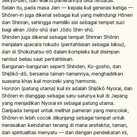
Seiryū-den, dan waktu pamerannya bisa terbatas.
Selain itu, pada masa Jien — kepala kuil generasi ketiga —
Shōren-in juga dikenal sebagai kuil yang melindungi Hōnen
dan Shinran, sehingga memiliki sisi sebagai tempat suci
bagi aliran Jōdo-shū dan Jōdo Shin-shū.
Shinden juga dikenal sebagai tempat Shinran Shōnin
menjalani upacara tokudo (pentahbisan sebagai biksu),
dan di Shokuhatsu-dō dalam kompleks kuil disimpan
rambut beliau saat pentahbisan.
Bangunan-bangunan seperti Shinden, Ko-gosho, dan
Shijōkō-dō, bersama taman-tamannya, menghadirkan
suasana khas kuil monzeki yang harmonis.
Honzon (patung utama) kuil ini adalah Shijōkō Nyorai, dan
Shōren-in dianggap sebagai satu-satunya kuil di Jepang
yang menjadikan Nyorai ini sebagai patung utama.
Daripada tempat untuk melihat pameran yang mencolok,
Shōren-in lebih cocok dikunjungi sebagai tempat untuk
merasakan keindahan tenang di mana arsitektur, taman,
dan spiritualitas menyatu — dan dengan pendekatan ini,