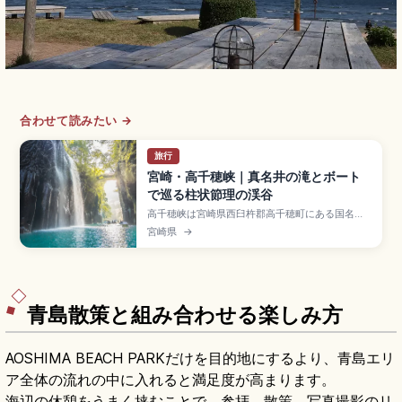
合わせて読みたい →
旅行
宮崎・高千穂峡｜真名井の滝とボート
で巡る柱状節理の渓谷
高千穂峡は宮崎県西臼杵郡高千穂町にある国名
勝・天然記念物に指定された渓谷で、阿蘇火山の
宮崎県
→
火砕流が冷えて固まり五ヶ瀬川の侵食で形成され
た柱状節理の岩壁が続くスポット。「天孫降臨」
神話の舞台でも知られます。真名井の滝(高さ約
17m)、貸ボート1艇30分4,100〜5,100円、滝見
台、槍飛橋、宮崎市から車で2時間程度です。
青島散策と組み合わせる楽しみ方
AOSHIMA BEACH PARKだけを目的地にするより、青島エリ
ア全体の流れの中に入れると満足度が高まります。
海辺の休憩をうまく挟むことで、参拝、散策、写真撮影のリ