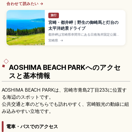
合わせて読みたい →
旅行
宮崎・都井岬｜野生の御崎馬と灯台の
太平洋絶景ドライブ
都井岬は宮崎県串間市にある日南海岸国定公園の
岬で、面積約550haの草原に国天然記念物指定の
宮崎県
→
野生馬・御崎馬(90〜110頭規模)が暮らす絶景ス
ポット。都井岬灯台は全国16か所の参観可能な灯
台で九州唯一です。野生馬保護協力金車1台500
円、灯台参観中学生以上300円、宮崎市から車2時
間程度です。
AOSHIMA BEACH PARKへのアクセ
スと基本情報
AOSHIMA BEACH PARKは、宮崎市青島2丁目233に位置す
る海辺のスポットです。
公共交通と車のどちらでも訪れやすく、宮崎観光の動線に組
み込みやすい立地です。
電車・バスでのアクセス