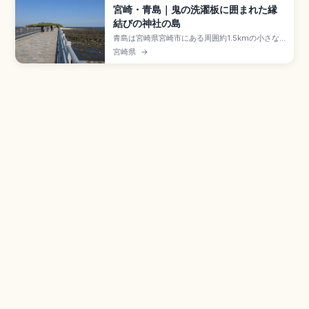
宮崎・青島｜鬼の洗濯板に囲まれた縁
結びの神社の島
青島は宮崎県宮崎市にある周囲約1.5kmの小さな
島で、橋で歩いて渡れる島の中央に縁結びの青島
宮崎県
→
神社が鎮座する宮崎の海辺スポット。御祭神は彦
火火出見命・豊玉姫命・塩筒大神。島の周囲には
砂岩と泥岩の互層が波に侵食された「鬼の洗濯
板」(国天然記念物「青島の隆起海床と奇形波蝕
痕」)が広がります。宮崎駅からJR日南線約25分
です。