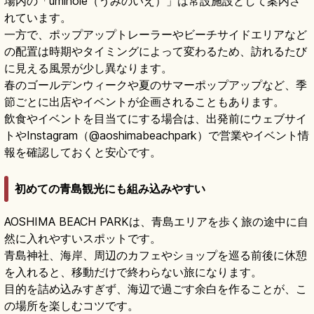
場内の「uminoie（うみのいえ）」は常設施設として案内さ
れています。
一方で、ポップアップトレーラーやビーチサイドエリアなど
の配置は時期やタイミングによって変わるため、訪れるたび
に見える風景が少し異なります。
春のゴールデンウィークや夏のサマーポップアップなど、季
節ごとに出店やイベントが企画されることもあります。
飲食やイベントを目当てにする場合は、出発前にウェブサイ
トやInstagram（@aoshimabeachpark）で営業やイベント情
報を確認しておくと安心です。
初めての青島観光にも組み込みやすい
AOSHIMA BEACH PARKは、青島エリアを歩く旅の途中に自
然に入れやすいスポットです。
青島神社、海岸、周辺のカフェやショップを巡る前後に休憩
を入れると、移動だけで終わらない旅になります。
目的を詰め込みすぎず、海辺で過ごす余白を作ることが、こ
の場所を楽しむコツです。