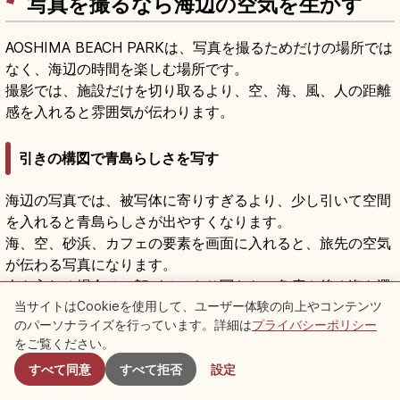
写真を撮るなら海辺の空気を生かす
AOSHIMA BEACH PARKは、写真を撮るためだけの場所では
なく、海辺の時間を楽しむ場所です。
撮影では、施設だけを切り取るより、空、海、風、人の距離
感を入れると雰囲気が伝わります。
引きの構図で青島らしさを写す
海辺の写真では、被写体に寄りすぎるより、少し引いて空間
を入れると青島らしさが出やすくなります。
海、空、砂浜、カフェの要素を画面に入れると、旅先の空気
が伝わる写真になります。
人を入れる場合は、顔がはっきり写らない角度や後ろ姿を選
当サイトはCookieを使用して、ユーザー体験の向上やコンテンツ
ぶと、周囲への配慮もしやすくなります。
のパーソナライズを行っています。詳細は
プライバシーポリシー
付近のスポット
をご覧ください。
カフェ時間は手元と景色を合わせる
すべて同意
すべて拒否
設定
飲み物やフードを撮るときは、海辺の背景を少し入れると、