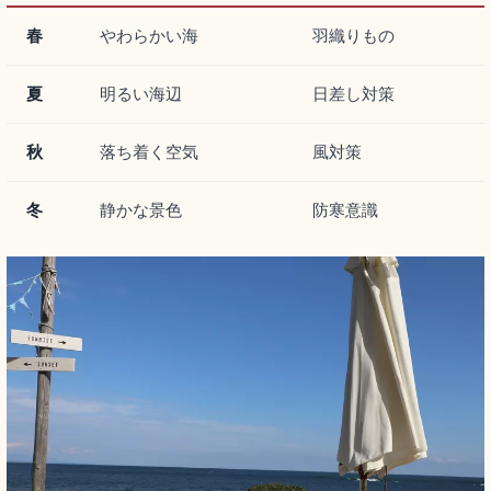
春
やわらかい海
羽織りもの
夏
明るい海辺
日差し対策
秋
落ち着く空気
風対策
冬
静かな景色
防寒意識