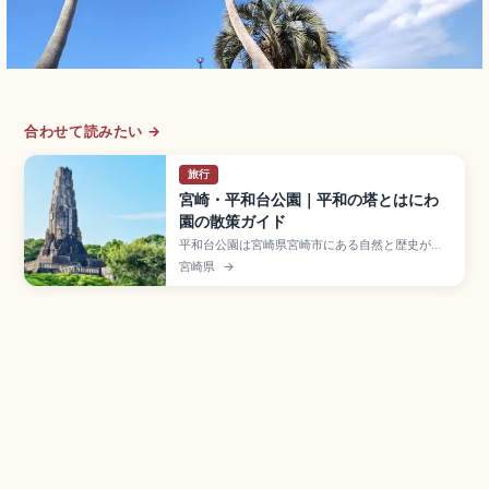
合わせて読みたい →
旅行
宮崎・平和台公園｜平和の塔とはにわ
園の散策ガイド
平和台公園は宮崎県宮崎市にある自然と歴史が感
じられる公園で、1940年建立の高さ約37mの
宮崎県
→
「平和の塔」がシンボルのスポット。塔の前で手
を叩くと反響する音が体験できます。約400基の
埴輪・土器の複製品が並ぶ「はにわ園」、市街地
を望む高台、入園無料、宮崎駅から車で約15分の
アクセスをまとめました。