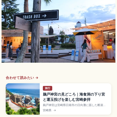
合わせて読みたい →
旅行
鵜戸神宮の見どころ｜海食洞の下り宮
と運玉投げを楽しむ宮崎参拝
鵜戸神宮は宮崎県日南市の日向灘に面した断崖の
海食洞内に本殿が鎮座する珍しい神社。崖の石段
宮崎県
→
を下る「下り宮」形式で、御祭神は日子波瀲武鸕
鷀草葺不合尊。子宝・安産・育児のご利益で知ら