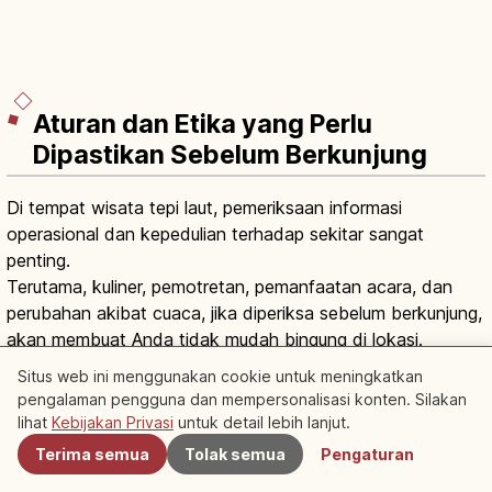
Aturan dan Etika yang Perlu
Dipastikan Sebelum Berkunjung
Di tempat wisata tepi laut, pemeriksaan informasi
operasional dan kepedulian terhadap sekitar sangat
penting.
Terutama, kuliner, pemotretan, pemanfaatan acara, dan
perubahan akibat cuaca, jika diperiksa sebelum berkunjung,
akan membuat Anda tidak mudah bingung di lokasi.
Situs web ini menggunakan cookie untuk meningkatkan
Periksa Situs Web dan Instagram
pengalaman pengguna dan mempersonalisasi konten. Silakan
Terdekat
lihat
Kebijakan Privasi
untuk detail lebih lanjut.
Informasi operasional, gerai, dan acara AOSHIMA BEACH
Terima semua
Tolak semua
Pengaturan
PARK diumumkan melalui situs web dan Instagram