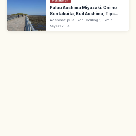
Perjalanan
Pulau Aoshima Miyazaki: Oni no
Sentakuita, Kuil Aoshima, Tips
Berkunjung
Aoshima: pulau kecil keliling 1,5 km di
Miyazaki, dicapai jalan kaki via jembatan.
Miyazaki
→
Dikelilingi batuan Oni no Sentakuita; Kuil
Aoshima di tengah pulau.