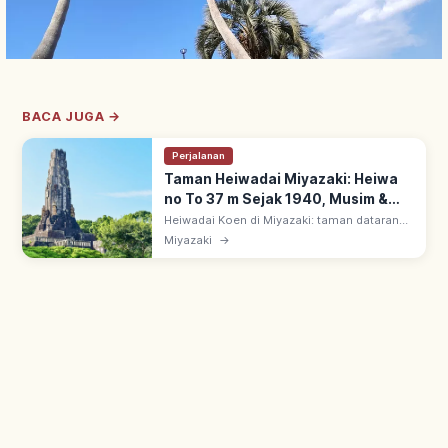
BACA JUGA →
Perjalanan
Taman Heiwadai Miyazaki: Heiwa
no To 37 m Sejak 1940, Musim &
Area Utama
Heiwadai Koen di Miyazaki: taman dataran
tinggi dengan Heiwa no To (Menara
Miyazaki
→
Perdamaian) ~37 m, dibangun 1940.
Pemandangan kota & laut; taman patung
Haniwa.