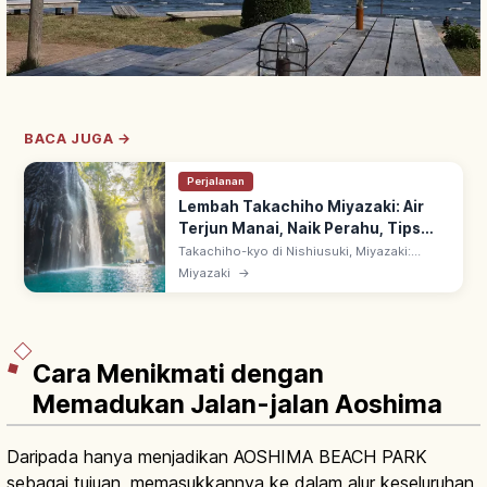
BACA JUGA →
Perjalanan
Lembah Takachiho Miyazaki: Air
Terjun Manai, Naik Perahu, Tips
Berkunjung
Takachiho-kyo di Nishiusuki, Miyazaki:
ngarai dari aliran piroklastik Gunung Aso
Miyazaki
→
dengan kekar kolom (chujo setsuri). Naik
perahu di bawah Air Terjun Manai.
Cara Menikmati dengan
Memadukan Jalan-jalan Aoshima
Daripada hanya menjadikan AOSHIMA BEACH PARK
sebagai tujuan, memasukkannya ke dalam alur keseluruhan