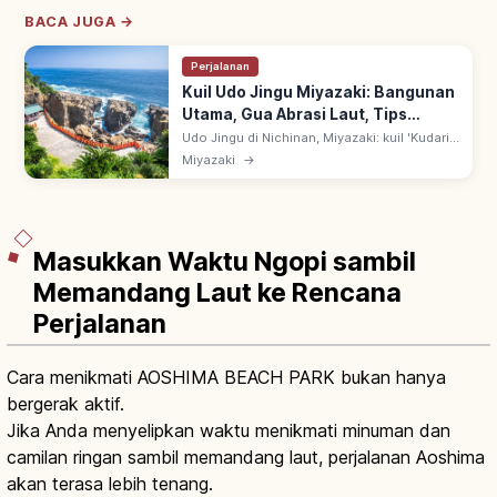
BACA JUGA →
Perjalanan
Kuil Udo Jingu Miyazaki: Bangunan
Utama, Gua Abrasi Laut, Tips
Berkunjung
Udo Jingu di Nichinan, Miyazaki: kuil 'Kudari-
miya' dengan bangunan utama dalam gua
Miyazaki
→
abrasi laut menghadap Laut Hyuga-nada.
Lempar 'Untama-nage' uji hoki.
Masukkan Waktu Ngopi sambil
Memandang Laut ke Rencana
Perjalanan
Cara menikmati AOSHIMA BEACH PARK bukan hanya
bergerak aktif.
Jika Anda menyelipkan waktu menikmati minuman dan
camilan ringan sambil memandang laut, perjalanan Aoshima
akan terasa lebih tenang.