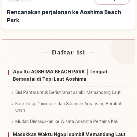
Rencanakan perjalanan ke Aoshima Beach
Park
Daftar isi
Cari penginapan dekat Aoshima Beach Park
↗
Cari aktivitas di Aoshima Beach Park
↗
Apa Itu AOSHIMA BEACH PARK | Tempat
Bersantai di Tepi Laut Aoshima
Sisi Pantai untuk Beristirahat sambil Memandang Laut
Kafe Tetap "uminoie" dan Susunan Area yang Berubah-
ubah
Mudah Dimasukkan ke Wisata Aoshima Pertama Kali
Masukkan Waktu Ngopi sambil Memandang Laut