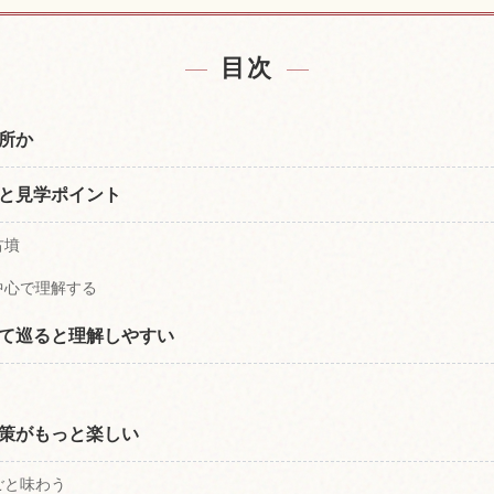
近の宿を探す
西都原古墳群
↗
目次
所か
と見学ポイント
古墳
中心で理解する
て巡ると理解しやすい
策がもっと楽しい
ごと味わう