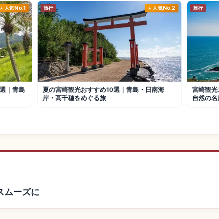
人気No.1
旅行
人気No.2
旅行
選｜青島
夏の宮崎観光おすすめ10選｜青島・日南海
宮崎観光
岸・高千穂をめぐる旅
自然の名
スムーズに