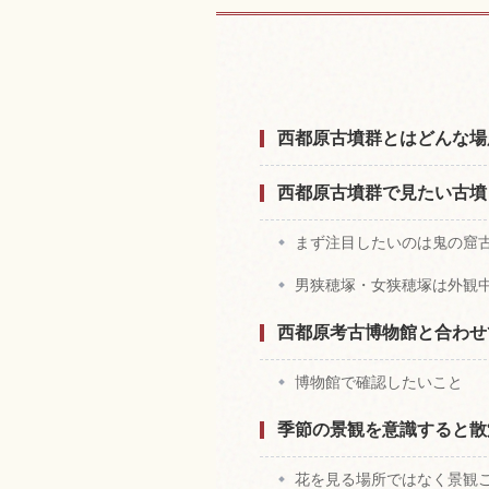
西都原古墳群付
西都原古墳群とはどんな場
西都原古墳群で見たい古墳
まず注目したいのは鬼の窟
男狭穂塚・女狭穂塚は外観
西都原考古博物館と合わせ
博物館で確認したいこと
季節の景観を意識すると散
花を見る場所ではなく景観