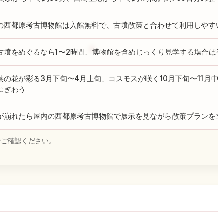
の西都原考古博物館は入館無料で、古墳散策と合わせて利用しやす
古墳をめぐるなら1〜2時間、博物館を含めじっくり見学する場合は
菜の花が彩る3月下旬〜4月上旬、コスモスが咲く10月下旬〜11月
にぎわう
が崩れたら屋内の西都原考古博物館で展示を見ながら散策プランを
でご確認ください。