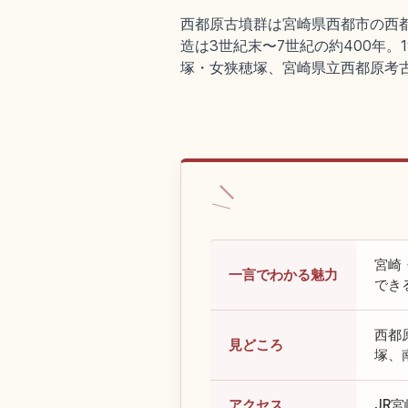
西都原古墳群は宮崎県西都市の西都原
造は3世紀末〜7世紀の約400年。
塚・女狭穂塚、宮崎県立西都原考
宮崎
一言でわかる魅力
でき
西都
見どころ
塚、
アクセス
JR