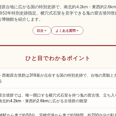
台地に広がる国の特別史跡で、南北約4.2km・東西約2.6k
1952年特別史跡指定。横穴式石室を見学できる鬼の窟古墳(6世紀
古博物館を紹介します。
目次
よくある質問
ひと目でわかるポイント
・西都原古墳群は319基が点在する国の特別史跡で、台地の景観と
る
原古墳群では、唯一開口する横穴式石室を持つ鬼の窟古墳、立ち入
南北約4.2km・東西約2.6kmに広がる古墳群の眺望
宮崎駅から車で約50分、宮崎空港から車で約1時間。約700台分の駐