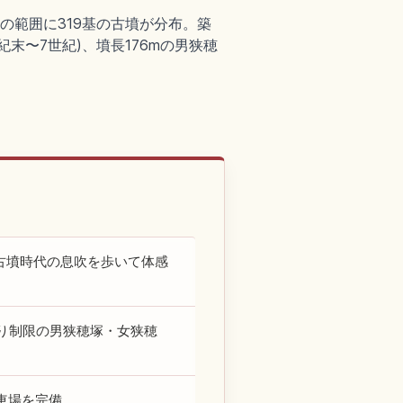
mの範囲に319基の古墳が分布。築
末〜7世紀)、墳長176mの男狭穂
古墳時代の息吹を歩いて体感
り制限の男狭穂塚・女狭穂
車場を完備