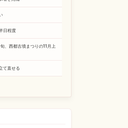
い
半日程度
中旬、西都古墳まつりの11月上
立て直せる