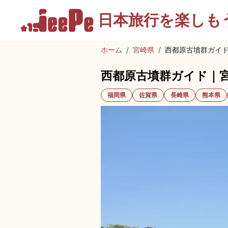
日本旅行を
楽しも
ホーム
/
宮崎県
/
西都原古墳群ガイ
西都原古墳群ガイド｜
福岡県
佐賀県
長崎県
熊本県