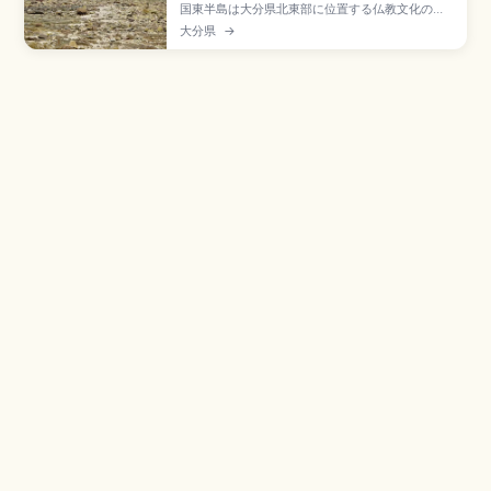
国東半島は大分県北東部に位置する仏教文化のエ
リアで、約1,300年の歴史を誇る「六郷満山」の
大分県
→
寺院群が点在。2018年に「鬼が仏になった里『く
にさき』」として日本遺産に認定。九州最古の木
造建築・富貴寺の国宝大堂、熊野磨崖仏(不動明王
像約8m)、両子寺、真玉海岸の夕日、大分空港か
ら車約35〜80分のアクセスをまとめました。