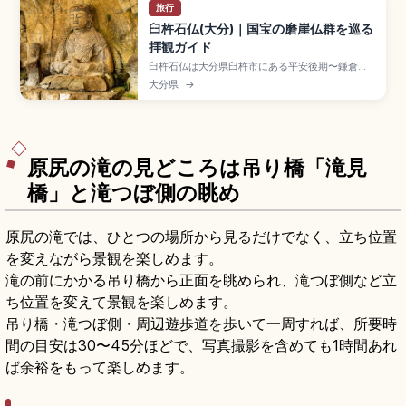
旅行
臼杵石仏(大分)｜国宝の磨崖仏群を巡る
拝観ガイド
臼杵石仏は大分県臼杵市にある平安後期〜鎌倉時
代の磨崖仏群で、磨崖仏として国宝に指定された
大分県
→
貴重な文化財。古園石仏の大日如来像が代表で、
ホキ石仏第一群・第二群、山王山石仏など4群が点
在します。拝観大人550円、所要40〜60分、東
九州道「臼杵IC」から車で約5分のアクセスをまと
めました。
原尻の滝の見どころは吊り橋「滝見
橋」と滝つぼ側の眺め
原尻の滝では、ひとつの場所から見るだけでなく、立ち位置
を変えながら景観を楽しめます。
滝の前にかかる吊り橋から正面を眺められ、滝つぼ側など立
ち位置を変えて景観を楽しめます。
吊り橋・滝つぼ側・周辺遊歩道を歩いて一周すれば、所要時
間の目安は30〜45分ほどで、写真撮影を含めても1時間あれ
ば余裕をもって楽しめます。