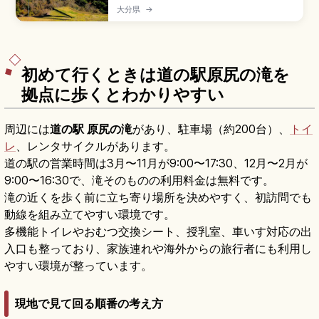
173m・全長約390mの歩行者専用大吊橋で、渓谷
大分県
→
美と四季折々の景色を楽しめるスポット。橋上か
ら名瀑「震動の滝」やくじゅう連山を一望できま
す。中学生以上500円、紅葉の見頃シーズン、大
分道「九重IC」から車で約20分のアクセスを押さ
えます。
初めて行くときは道の駅原尻の滝を
拠点に歩くとわかりやすい
周辺には
道の駅 原尻の滝
があり、駐車場（約200台）、
トイ
レ
、レンタサイクルがあります。
道の駅の営業時間は3月〜11月が9:00〜17:30、12月〜2月が
9:00〜16:30で、滝そのものの利用料金は無料です。
滝の近くを歩く前に立ち寄り場所を決めやすく、初訪問でも
動線を組み立てやすい環境です。
多機能トイレやおむつ交換シート、授乳室、車いす対応の出
入口も整っており、家族連れや海外からの旅行者にも利用し
やすい環境が整っています。
現地で見て回る順番の考え方