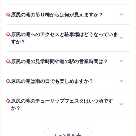
keyboard_arrow_down
Q.
原尻の滝の吊り橋からは何が見えますか？
Q.
原尻の滝へのアクセスと駐車場はどうなっていま
keyboard_arrow_down
すか？
keyboard_arrow_down
Q.
原尻の滝の見学時間や道の駅の営業時間は？
keyboard_arrow_down
Q.
原尻の滝は雨の日でも楽しめますか？
Q.
原尻の滝のチューリップフェスタはいつ頃です
keyboard_arrow_down
か？
add
もっと見る