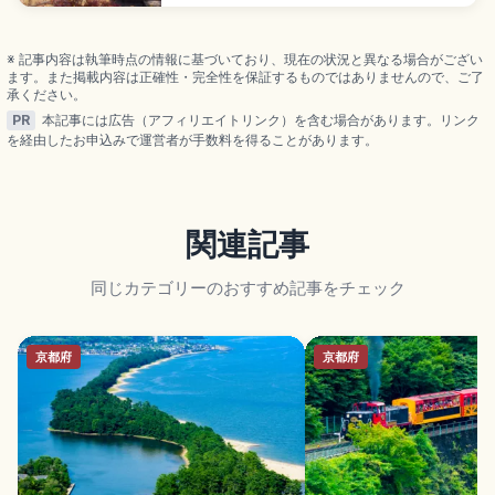
1594年(文禄3年)中川秀成が総石垣造りに大改修。
1936年国の史跡指定。三の丸〜二の丸の高石垣、瀧
廉太郎ゆかりの「荒城の月」の地としても知られ
※ 記事内容は執筆時点の情報に基づいており、現在の状況と異なる場合がござい
る。
ます。また掲載内容は正確性・完全性を保証するものではありませんので、ご了
承ください。
PR
本記事には広告（アフィリエイトリンク）を含む場合があります。リンク
を経由したお申込みで運営者が手数料を得ることがあります。
関連記事
同じカテゴリーのおすすめ記事をチェック
京都府
京都府