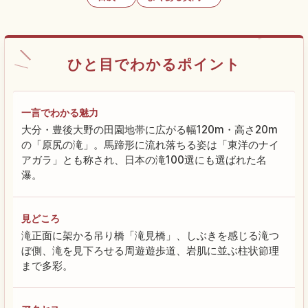
ひと目でわかるポイント
一言でわかる魅力
大分・豊後大野の田園地帯に広がる幅120m・高さ20m
の「原尻の滝」。馬蹄形に流れ落ちる姿は「東洋のナイ
アガラ」とも称され、日本の滝100選にも選ばれた名
瀑。
見どころ
滝正面に架かる吊り橋「滝見橋」、しぶきを感じる滝つ
ぼ側、滝を見下ろせる周遊遊歩道、岩肌に並ぶ柱状節理
まで多彩。