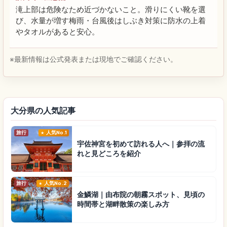
滝上部は危険なため近づかないこと。滑りにくい靴を選
び、水量が増す梅雨・台風後はしぶき対策に防水の上着
やタオルがあると安心。
※最新情報は公式発表または現地でご確認ください。
大分県の人気記事
旅行
人気No.1
宇佐神宮を初めて訪れる人へ｜参拝の流
れと見どころを紹介
旅行
人気No.2
金鱗湖｜由布院の朝霧スポット、見頃の
時間帯と湖畔散策の楽しみ方