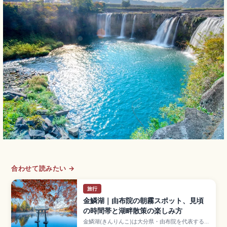
合わせて読みたい →
旅行
金鱗湖｜由布院の朝霧スポット、見頃
の時間帯と湖畔散策の楽しみ方
金鱗湖(きんりんこ)は大分県・由布院を代表する小