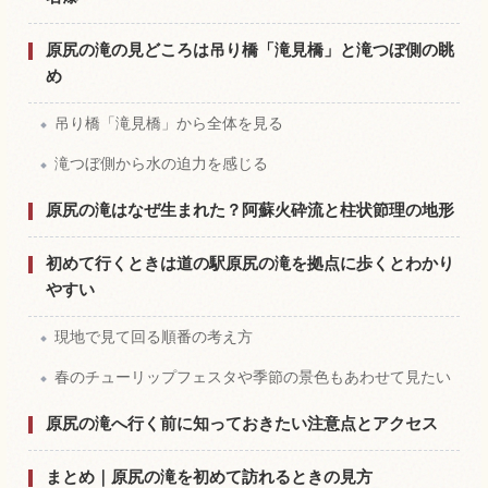
原尻の滝の見どころは吊り橋「滝見橋」と滝つぼ側の眺
め
吊り橋「滝見橋」から全体を見る
滝つぼ側から水の迫力を感じる
原尻の滝はなぜ生まれた？阿蘇火砕流と柱状節理の地形
初めて行くときは道の駅原尻の滝を拠点に歩くとわかり
やすい
現地で見て回る順番の考え方
春のチューリップフェスタや季節の景色もあわせて見たい
原尻の滝へ行く前に知っておきたい注意点とアクセス
まとめ｜原尻の滝を初めて訪れるときの見方