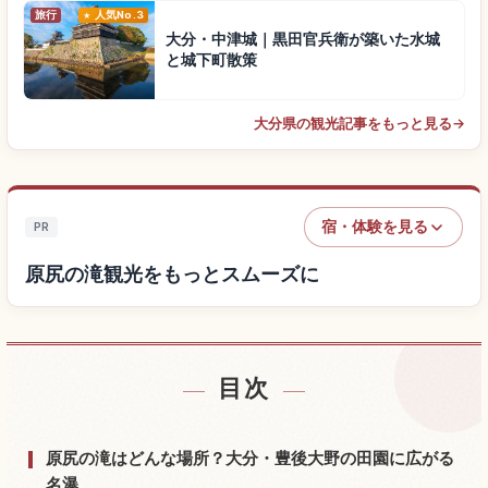
旅行
人気No.3
大分・中津城｜黒田官兵衛が築いた水城
と城下町散策
大分県の観光記事をもっと見る
→
宿・体験を見る
PR
原尻の滝観光をもっとスムーズに
目次
原尻の滝付近の宿を探す
↗
原尻の滝の体験を探す
↗
原尻の滝はどんな場所？大分・豊後大野の田園に広がる
名瀑