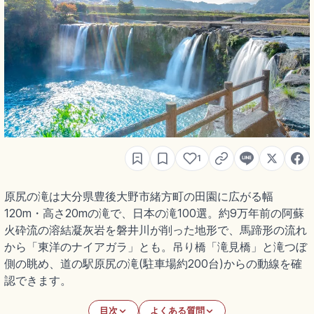
1
原尻の滝は大分県豊後大野市緒方町の田園に広がる幅
120m・高さ20mの滝で、日本の滝100選。約9万年前の阿蘇
火砕流の溶結凝灰岩を磐井川が削った地形で、馬蹄形の流れ
から「東洋のナイアガラ」とも。吊り橋「滝見橋」と滝つぼ
側の眺め、道の駅原尻の滝(駐車場約200台)からの動線を確
認できます。
目次
よくある質問