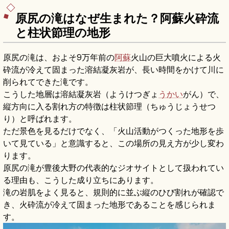
原尻の滝はなぜ生まれた？阿蘇火砕流
と柱状節理の地形
原尻の滝は、およそ9万年前の
阿蘇
火山の巨大噴火による火
砕流が冷えて固まった溶結凝灰岩が、長い時間をかけて川に
削られてできた滝です。
こうした地層は溶結凝灰岩（ようけつぎょ
うかい
がん）で、
縦方向に入る割れ方の特徴は柱状節理（ちゅうじょうせつ
り）と呼ばれます。
ただ景色を見るだけでなく、「火山活動がつくった地形を歩
いて見ている」と意識すると、この場所の見え方が少し変わ
ります。
原尻の滝が豊後大野の代表的なジオサイトとして扱われてい
る理由も、こうした成り立ちにあります。
滝の岩肌をよく見ると、規則的に並ぶ縦のひび割れが確認で
き、火砕流が冷えて固まった地形であることを感じられま
す。