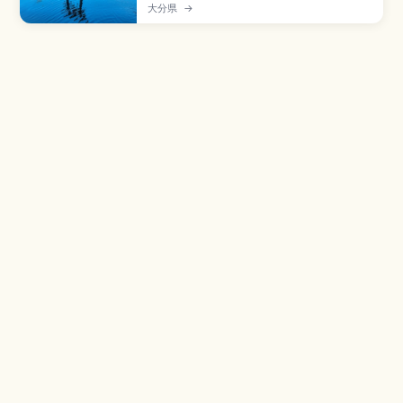
さな湖で、秋〜冬の早朝に湖面から立ち上る幻想
大分県
→
的な朝霧で知られる景勝地。湧水と温泉水が関わ
る珍しい湖で、湖畔の散策は一周15〜20分。天祖
神社の鳥居、湯の坪街道のカフェ、JR由布院駅か
ら徒歩20〜30分のアクセス、撮影スポットをまと
めました。