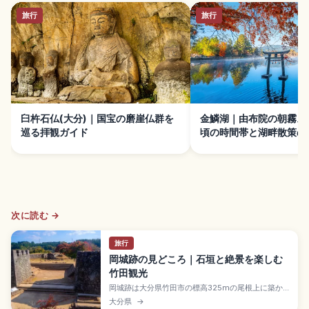
旅行
旅行
臼杵石仏(大分)｜国宝の磨崖仏群を
金鱗湖｜由布院の朝霧ス
巡る拝観ガイド
頃の時間帯と湖畔散策の
次に読む →
旅行
岡城跡の見どころ｜石垣と絶景を楽しむ
竹田観光
岡城跡は大分県竹田市の標高325mの尾根上に築か
れた国指定史跡の山城跡。1185年(文治元年)に緒方
大分県
→
三郎惟栄が源義経を迎えるために築いたと伝わり、