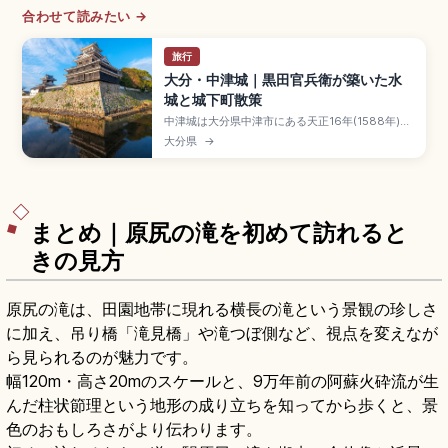
合わせて読みたい →
旅行
大分・中津城｜黒田官兵衛が築いた水
城と城下町散策
中津城は大分県中津市にある天正16年(1588年)に
黒田官兵衛(孝高)が築城を開始し細川忠興が引き継
大分県
→
いだ水城で、堀に水を引き込む構造の歴史スポッ
ト。扇形の縄張りから「扇城」とも呼ばれます。
模擬天守は奥平家歴史資料館。入場大人1,000
円、JR「中津駅」徒歩15分、中津からあげが名物
です。
まとめ｜原尻の滝を初めて訪れると
きの見方
原尻の滝は、田園地帯に現れる横長の滝という景観の珍しさ
に加え、吊り橋「滝見橋」や滝つぼ側など、視点を変えなが
ら見られるのが魅力です。
幅120m・高さ20mのスケールと、9万年前の阿蘇火砕流が生
んだ柱状節理という地形の成り立ちを知ってから歩くと、景
色のおもしろさがより伝わります。