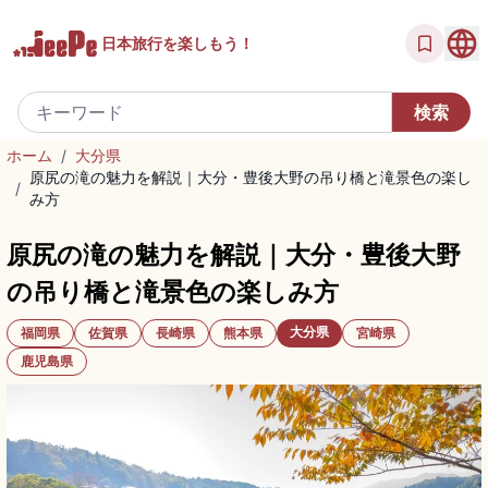
日本旅行を
楽しもう！
ホーム
/
大分県
原尻の滝の魅力を解説｜大分・豊後大野の吊り橋と滝景色の楽し
/
み方
原尻の滝の魅力を解説｜大分・豊後大野
の吊り橋と滝景色の楽しみ方
大分県
福岡県
佐賀県
長崎県
熊本県
宮崎県
鹿児島県