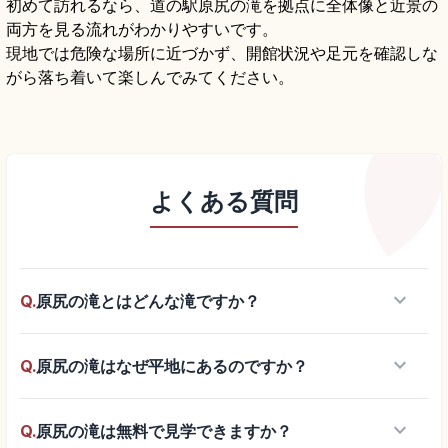
初めて訪れるなら、道の駅原尻の滝を拠点に全体像と近景の
両方を見る流れがわかりやすいです。
現地では危険な場所に近づかず、開館状況や足元を確認しな
がら落ち着いて楽しんでみてください。
よくある質問
keyboard_arrow_down
Q.
原尻の滝とはどんな滝ですか？
keyboard_arrow_down
Q.
原尻の滝はなぜ平地にあるのですか？
keyboard_arrow_down
Q.
原尻の滝は無料で見学できますか？