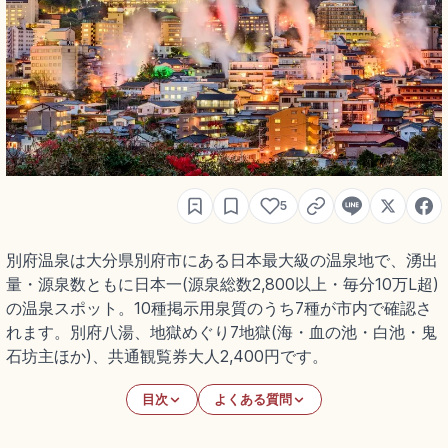
5
別府温泉は大分県別府市にある日本最大級の温泉地で、湧出
量・源泉数ともに日本一(源泉総数2,800以上・毎分10万L超)
の温泉スポット。10種掲示用泉質のうち7種が市内で確認さ
れます。別府八湯、地獄めぐり7地獄(海・血の池・白池・鬼
石坊主ほか)、共通観覧券大人2,400円です。
目次
よくある質問