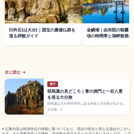
臼杵石仏(大分)｜国宝の磨崖仏群を
金鱗湖｜由布院の朝霧ス
巡る拝観ガイド
頃の時間帯と湖畔散策の
次に読む →
旅行
耶馬溪の見どころ｜青の洞門と一目八景
を巡る大分旅
耶馬溪は大分県中津市にある奇岩と渓谷美が広がる
景勝地で、サイクリングやトレッキングが楽しめる
大分県
→
紅葉の名所スポット。江戸時代に僧・禅海が掘り抜
いた全長約342mの「青の洞門」、深耶馬溪の8つの
奇岩を一望する「一目八景」が見どころです。メイ
プル耶馬サイクリングロード(約36km)、JR中津駅
※ 記事内容は執筆時点の情報に基づいており、現在の状況と異なる場合がござい
からバスのアクセスも押さえました。
ます。また掲載内容は正確性・完全性を保証するものではありませんので、ご了