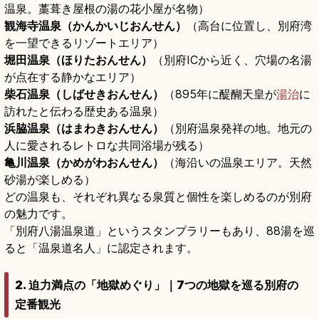
温泉。藁葺き屋根の湯の花小屋が名物）
観海寺温泉（かんかいじおんせん）
（高台に位置し、別府湾
を一望できるリゾートエリア）
堀田温泉（ほりたおんせん）
（別府ICから近く、穴場の名湯
が点在する静かなエリア）
柴石温泉（しばせきおんせん）
（895年に醍醐天皇が
湯治
に
訪れたと伝わる歴史ある温泉）
浜脇温泉（はまわきおんせん）
（別府温泉発祥の地。地元の
人に愛されるレトロな共同浴場が残る）
亀川温泉（かめがわおんせん）
（海沿いの温泉エリア。天然
砂湯が楽しめる）
どの温泉も、それぞれ異なる泉質と個性を楽しめるのが別府
の魅力です。
「別府八湯温泉道」というスタンプラリーもあり、88湯を巡
ると「温泉道名人」に認定されます。
2. 迫力満点の「地獄めぐり」｜7つの地獄を巡る別府の
定番観光