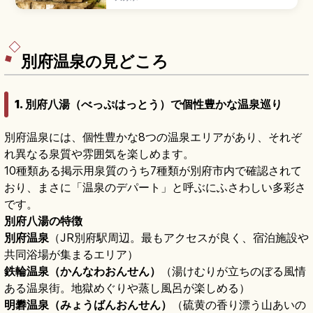
貴重な文化財。古園石仏の大日如来像が代表で、
ホキ石仏第一群・第二群、山王山石仏など4群が点
在します。拝観大人550円、所要40〜60分、東
九州道「臼杵IC」から車で約5分のアクセスをまと
めました。
別府温泉の見どころ
1. 別府八湯（べっぷはっとう）で個性豊かな温泉巡り
別府温泉には、個性豊かな8つの温泉エリアがあり、それぞ
れ異なる泉質や雰囲気を楽しめます。
10種類ある掲示用泉質のうち7種類が別府市内で確認されて
おり、まさに「温泉のデパート」と呼ぶにふさわしい多彩さ
です。
別府八湯の特徴
別府温泉
（JR別府駅周辺。最もアクセスが良く、宿泊施設や
共同浴場が集まるエリア）
鉄輪温泉（かんなわおんせん）
（湯けむりが立ちのぼる風情
ある温泉街。地獄めぐりや蒸し風呂が楽しめる）
明礬温泉（みょうばんおんせん）
（硫黄の香り漂う山あいの