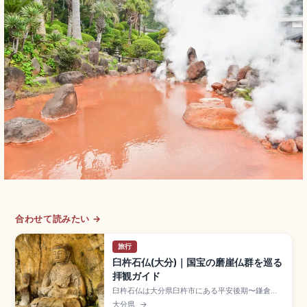
合わせて読みたい →
旅行
臼杵石仏(大分)｜国宝の磨崖仏群を巡る
拝観ガイド
臼杵石仏は大分県臼杵市にある平安後期〜鎌倉時
代の磨崖仏群で、磨崖仏として国宝に指定された
大分県
→