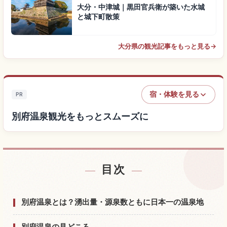
大分・中津城｜黒田官兵衛が築いた水城
と城下町散策
大分県の観光記事をもっと見る
→
宿・体験を見る
PR
別府温泉観光をもっとスムーズに
目次
別府温泉付近の宿を探す
↗
別府温泉の体験を探す
↗
別府温泉とは？湧出量・源泉数ともに日本一の温泉地
別府温泉の見どころ