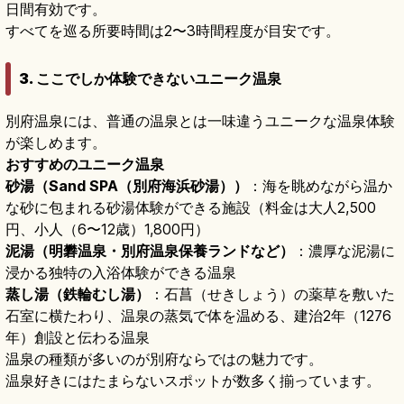
日間有効です。
すべてを巡る所要時間は2〜3時間程度が目安です。
3. ここでしか体験できないユニーク温泉
別府温泉には、普通の温泉とは一味違うユニークな温泉体験
が楽しめます。
おすすめのユニーク温泉
砂湯（Sand SPA（別府海浜砂湯））
：海を眺めながら温か
な砂に包まれる砂湯体験ができる施設（料金は大人2,500
円、小人（6〜12歳）1,800円）
泥湯（明礬温泉・別府温泉保養ランドなど）
：濃厚な泥湯に
浸かる独特の入浴体験ができる温泉
蒸し湯（鉄輪むし湯）
：石菖（せきしょう）の薬草を敷いた
石室に横たわり、温泉の蒸気で体を温める、建治2年（1276
年）創設と伝わる温泉
温泉の種類が多いのが別府ならではの魅力です。
温泉好きにはたまらないスポットが数多く揃っています。