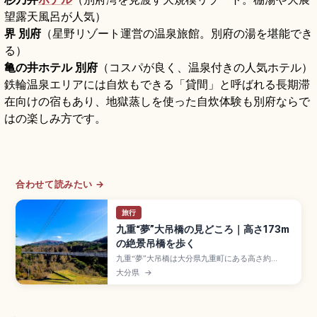
望露天風呂が人気）
界 別府
（星野リゾート運営の温泉旅館。別府の湯を堪能でき
る）
亀の井ホテル 別府
（コスパが良く、温泉付きの人気ホテル）
鉄輪温泉エリアには自炊もできる「貸間」と呼ばれる長期滞
在向けの宿もあり、地獄蒸しを使った自炊体験も別府ならで
はの楽しみ方です。
合わせて読みたい →
旅行
九重“夢”大吊橋の見どころ｜高さ173m
の絶景吊橋を歩く
九重“夢”大吊橋は大分県九重町にある高さ約
173m・全長約390mの歩行者専用大吊橋で、渓谷
大分県
→
美と四季折々の景色を楽しめるスポット。橋上か
ら名瀑「震動の滝」やくじゅう連山を一望できま
す。中学生以上500円、紅葉の見頃シーズン、大
分道「九重IC」から車で約20分のアクセスを押さ