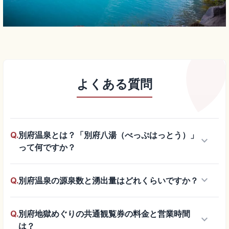
よくある質問
Q.
別府温泉とは？「別府八湯（べっぷはっとう）」
keyboard_arrow_down
って何ですか？
keyboard_arrow_down
Q.
別府温泉の源泉数と湧出量はどれくらいですか？
Q.
別府地獄めぐりの共通観覧券の料金と営業時間
keyboard_arrow_down
は？