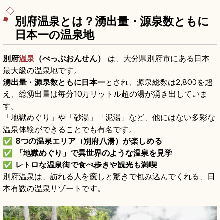
別府温泉とは？湧出量・源泉数ともに
日本一の温泉地
別府
温泉
（べっぷおんせん）
は、大分県別府市にある日本
最大級の温泉地です。
湧出量・源泉数ともに日本一
とされ、源泉総数は2,800を超
え、総湧出量は毎分10万リットル超の湯が湧き出していま
す。
「地獄めぐり」や「砂湯」「泥湯」など、他にはない多彩な
温泉体験ができることでも有名です。
✅
8つの温泉エリア（別府八湯）が楽しめる
✅
「地獄めぐり」で異世界のような温泉を見学
✅
レトロな温泉街で食べ歩きや観光も満喫
別府温泉は、訪れる人を癒しと驚きで包み込んでくれる、日
本有数の温泉リゾートです。