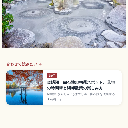
合わせて読みたい →
旅行
金鱗湖｜由布院の朝霧スポット、見頃
の時間帯と湖畔散策の楽しみ方
金鱗湖(きんりんこ)は大分県・由布院を代表する小
さな湖で、秋〜冬の早朝に湖面から立ち上る幻想
大分県
→
的な朝霧で知られる景勝地。湧水と温泉水が関わ
る珍しい湖で、湖畔の散策は一周15〜20分。天祖
神社の鳥居、湯の坪街道のカフェ、JR由布院駅か
ら徒歩20〜30分のアクセス、撮影スポットをまと
めました。