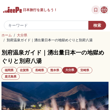
日本旅行を
楽しもう！
ホーム
/
大分県
/
別府温泉ガイド｜湧出量日本一の地獄めぐりと別府八湯
別府温泉ガイド｜湧出量日本一の地獄め
ぐりと別府八湯
大分県
福岡県
佐賀県
長崎県
熊本県
宮崎県
鹿児島県