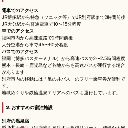
電車でのアクセス
JR博多駅から特急（ソニック等）でJR別府駅まで2時間前後
JR大分駅から普通電車で10〜15分程度
車でのアクセス
福岡市内から高速道路で2時間前後
大分空港から車で45〜60分程度
バスでのアクセス
福岡（博多バスターミナル）から高速バスで2〜2.5時間程度
熊本・長崎・鹿児島など各地からも高速バスが運行する場合
があります
別府市内の移動には「亀の井バス」のフリー乗車券が便利で
す。
地獄めぐりや鉄輪温泉エリアへのバスも運行しています。
2. おすすめの宿泊施設
別府の温泉宿
杉乃井
ホテル
（別府湾を見渡す大規模リゾート。棚湯や大展