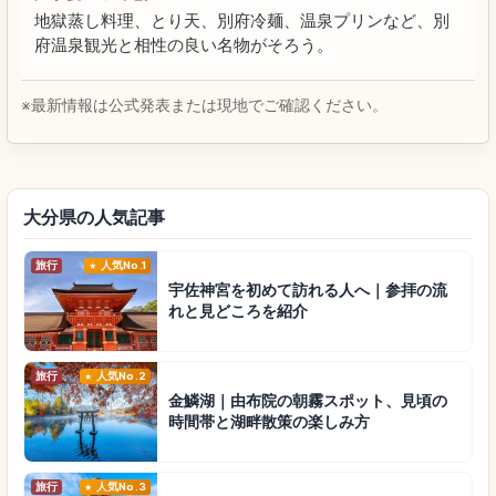
地獄蒸し料理、とり天、別府冷麺、温泉プリンなど、別
府温泉観光と相性の良い名物がそろう。
※最新情報は公式発表または現地でご確認ください。
大分県の人気記事
旅行
人気No.1
宇佐神宮を初めて訪れる人へ｜参拝の流
れと見どころを紹介
旅行
人気No.2
金鱗湖｜由布院の朝霧スポット、見頃の
時間帯と湖畔散策の楽しみ方
旅行
人気No.3