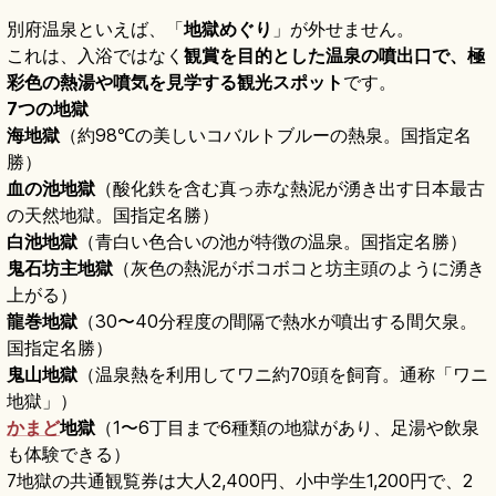
別府温泉といえば、「
地獄めぐり
」が外せません。
これは、入浴ではなく
観賞を目的とした温泉の噴出口で、極
彩色の熱湯や噴気を見学する観光スポット
です。
7つの地獄
海地獄
（約98℃の美しいコバルトブルーの熱泉。国指定名
勝）
血の池地獄
（酸化鉄を含む真っ赤な熱泥が湧き出す日本最古
の天然地獄。国指定名勝）
白池地獄
（青白い色合いの池が特徴の温泉。国指定名勝）
鬼石坊主地獄
（灰色の熱泥がボコボコと坊主頭のように湧き
上がる）
龍巻地獄
（30〜40分程度の間隔で熱水が噴出する間欠泉。
国指定名勝）
鬼山地獄
（温泉熱を利用してワニ約70頭を飼育。通称「ワニ
地獄」）
かまど
地獄
（1〜6丁目まで6種類の地獄があり、足湯や飲泉
も体験できる）
7地獄の共通観覧券は大人2,400円、小中学生1,200円で、2