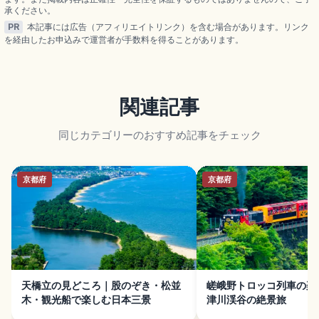
承ください。
PR
本記事には広告（アフィリエイトリンク）を含む場合があります。リンク
を経由したお申込みで運営者が手数料を得ることがあります。
関連記事
同じカテゴリーのおすすめ記事をチェック
京都府
京都府
天橋立の見どころ｜股のぞき・松並
嵯峨野トロッコ列車の楽
木・観光船で楽しむ日本三景
津川渓谷の絶景旅