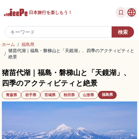
日本旅行を
楽しもう！
ホーム
/
福島県
猪苗代湖｜福島・磐梯山と「天鏡湖」、四季のアクティビティと
/
絶景
猪苗代湖｜福島・磐梯山と「天鏡湖」、
四季のアクティビティと絶景
福島県
青森県
岩手県
宮城県
秋田県
山形県