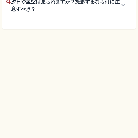
Q.
夕日や星空は見られますか？撮影するなら何に注
keyboard_arrow_down
意すべき？