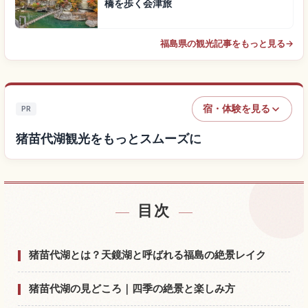
橋を歩く会津旅
福島県の観光記事をもっと見る
→
宿・体験を見る
PR
猪苗代湖観光をもっとスムーズに
目次
猪苗代湖付近の宿を探す
↗
猪苗代湖の体験を探す
↗
猪苗代湖とは？天鏡湖と呼ばれる福島の絶景レイク
猪苗代湖の見どころ｜四季の絶景と楽しみ方