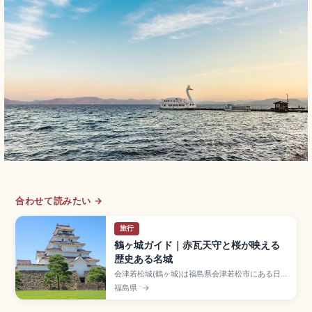
合わせて読みたい →
旅行
鶴ヶ城ガイド｜赤瓦天守と桜が映える
歴史ある名城
会津若松城(鶴ヶ城)は福島県会津若松市にある日本
100名城のひとつで、1384年に葦名直盛が築き、
福島県
→
1593年に蒲生氏郷が天守を完成。1868年戊辰戦
争の籠城戦で「難攻不落」と称された名城です。