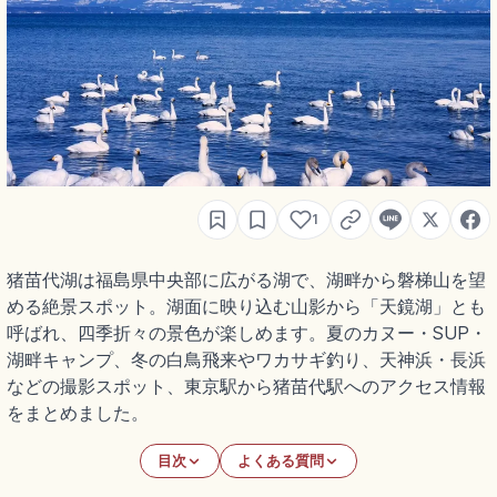
1
猪苗代湖は福島県中央部に広がる湖で、湖畔から磐梯山を望
める絶景スポット。湖面に映り込む山影から「天鏡湖」とも
呼ばれ、四季折々の景色が楽しめます。夏のカヌー・SUP・
湖畔キャンプ、冬の白鳥飛来やワカサギ釣り、天神浜・長浜
などの撮影スポット、東京駅から猪苗代駅へのアクセス情報
をまとめました。
目次
よくある質問