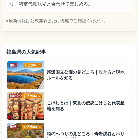
り、猪苗代湖観光と合わせて楽しめる。
※最新情報は公式発表または現地でご確認ください。
福島県の人気記事
旅行
人気No.1
尾瀬国立公園の見どころ｜歩き方と現地
ルールを知る
伝統文化
人気No.2
こけしとは｜東北の伝統こけしと代表産
地を知る
旅行
人気No.3
塔のへつりの見どころ｜奇岩渓谷と吊り