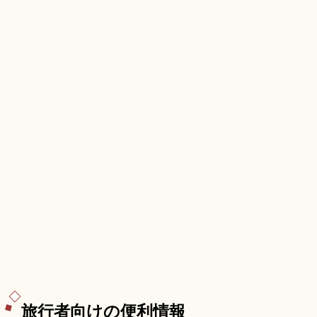
1965年再建の赤瓦天守、約1,000本の桜(さくら
名所100選)、天守閣・麟閣共通券520円のアクセ
スも押さえています。
旅行者向けの便利情報