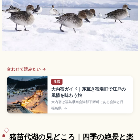
合わせて読みたい →
生活
大内宿ガイド｜茅葺き宿場町で江戸の
風情を味わう旅
大内宿は福島県南会津郡下郷町にある会津と日光
を結ぶ街道の宿場町で、寄棟造の茅葺き屋根の
福島県
→
家々が並ぶ景観が魅力。1981年に国選定重要伝統
的建造物群保存地区に選定されたスポットです。
名物ねぎそば(1,000〜1,300円)、しんごろう、町
並み散策無料、町並み展示館入館250円、2月の大
内宿雪まつりをまとめました。
猪苗代湖の見どころ｜四季の絶景と楽