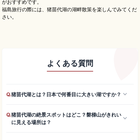
がおすすめです。
福島旅行の際には、猪苗代湖の湖畔散策を楽しんでみてくだ
さい。
よくある質問
keyboard_arrow_down
Q.
猪苗代湖とは？日本で何番目に大きい湖ですか？
Q.
猪苗代湖の絶景スポットはどこ？磐梯山がきれい
keyboard_arrow_down
に見える場所は？