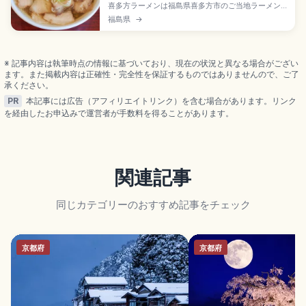
喜多方ラーメンは福島県喜多方市のご当地ラーメン
で、札幌・博多と並ぶ「日本三大ラーメン」のひと
福島県
→
つとして紹介される福島名物。平打ちの縮れ麺(多加
水麺)とあっさり旨味のある醤油スープが特徴です。
朝に営業する店もある「朝ラー」文化、坂内食堂、
源来軒など多くの店舗、東京から新幹線で郡山駅乗
※ 記事内容は執筆時点の情報に基づいており、現在の状況と異なる場合がござい
継、喜多方駅へのアクセスも押さえています。
ます。また掲載内容は正確性・完全性を保証するものではありませんので、ご了
承ください。
PR
本記事には広告（アフィリエイトリンク）を含む場合があります。リンク
を経由したお申込みで運営者が手数料を得ることがあります。
関連記事
同じカテゴリーのおすすめ記事をチェック
京都府
京都府