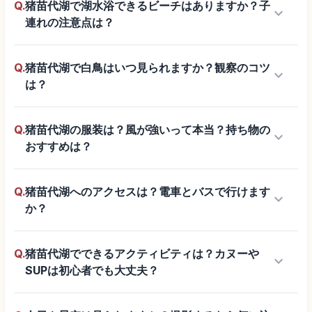
Q.
猪苗代湖で湖水浴できるビーチはありますか？子
keyboard_arrow_down
連れの注意点は？
Q.
猪苗代湖で白鳥はいつ見られますか？観察のコツ
keyboard_arrow_down
は？
Q.
猪苗代湖の服装は？風が強いって本当？持ち物の
keyboard_arrow_down
おすすめは？
Q.
猪苗代湖へのアクセスは？電車とバスで行けます
keyboard_arrow_down
か？
Q.
猪苗代湖でできるアクティビティは？カヌーや
keyboard_arrow_down
SUPは初心者でも大丈夫？