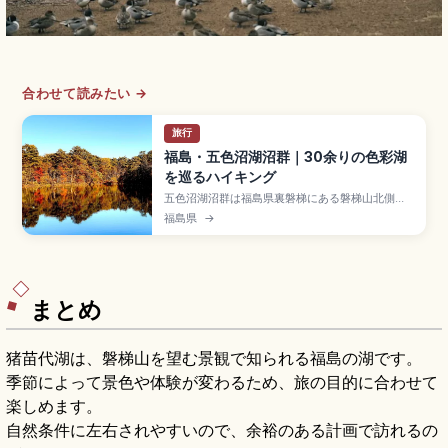
合わせて読みたい →
旅行
福島・五色沼湖沼群｜30余りの色彩湖
を巡るハイキング
五色沼湖沼群は福島県裏磐梯にある磐梯山北側の
湖沼群で、1888年(明治21年)の磐梯山大噴火によ
福島県
→
る山体崩壊で形成された30余りの湖沼が点在する
スポット。毘沙門沼、青沼、弁天沼、瑠璃沼、赤
沼が見どころ。五色沼自然探勝路全長約
3.6km(1.5〜2時間)、裏磐梯ビジターセンターの
アクセスをまとめました。
まとめ
猪苗代湖は、磐梯山を望む景観で知られる福島の湖です。
季節によって景色や体験が変わるため、旅の目的に合わせて
楽しめます。
自然条件に左右されやすいので、余裕のある計画で訪れるの