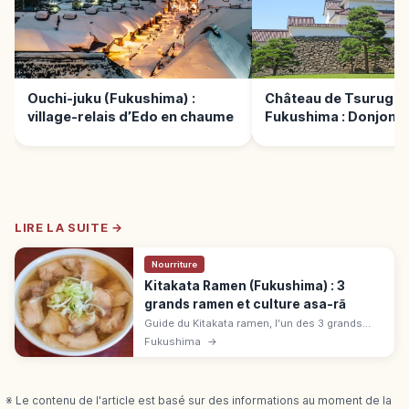
Ouchi-juku (Fukushima) :
Château de Tsuruga,
village-relais d’Edo en chaume
Fukushima : Donjon r
cerisiers
LIRE LA SUITE →
Nourriture
Kitakata Ramen (Fukushima) : 3
grands ramen et culture asa-rā
Guide du Kitakata ramen, l'un des 3 grands
ramen du Japon : nouilles plates ondulées,
Fukushima
→
bouillon shoyu léger et culture asa-ra dès le
matin à Fukushima.
※ Le contenu de l'article est basé sur des informations au moment de la