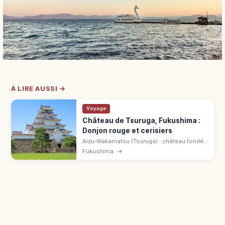
À LIRE AUSSI →
Voyage
Château de Tsuruga, Fukushima :
Donjon rouge et cerisiers
Aizu-Wakamatsu (Tsuruga) : château fondé
en 1384, reconstruit en 1965 avec tuiles
Fukushima
→
rouges. Cerisiers, musée et billet combiné
520 ¥ à découvrir.