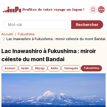
Profitez de votre
voyage au Japon !
Accueil
/
Fukushima
/
Lac Inawashiro à Fukushima : miroir céleste du mont Bandai
Lac Inawashiro à Fukushima : miroir
céleste du mont Bandai
Fukushima
Aomori
Iwate
Miyagi
Akita
Yamagata