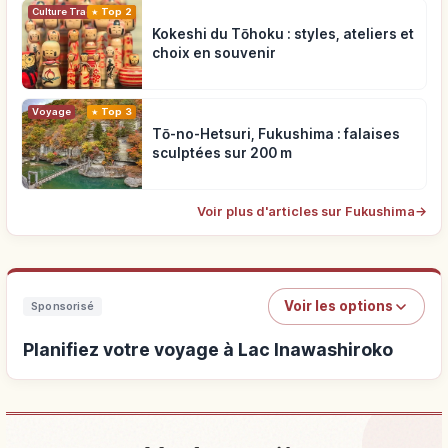
Top 2
Culture Traditionnelle
Kokeshi du Tōhoku : styles, ateliers et
choix en souvenir
Voyage
Top 3
Tō-no-Hetsuri, Fukushima : falaises
sculptées sur 200 m
Voir plus d'articles sur Fukushima
→
Voir les options
Sponsorisé
Planifiez votre voyage à Lac Inawashiroko