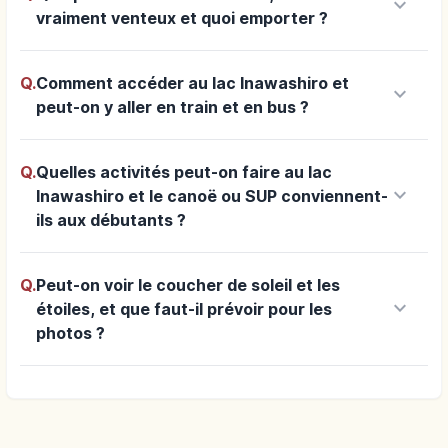
keyboard_arrow_down
vraiment venteux et quoi emporter ?
Q.
Comment accéder au lac Inawashiro et
keyboard_arrow_down
peut-on y aller en train et en bus ?
Q.
Quelles activités peut-on faire au lac
keyboard_arrow_down
Inawashiro et le canoë ou SUP conviennent-
ils aux débutants ?
Q.
Peut-on voir le coucher de soleil et les
keyboard_arrow_down
étoiles, et que faut-il prévoir pour les
photos ?