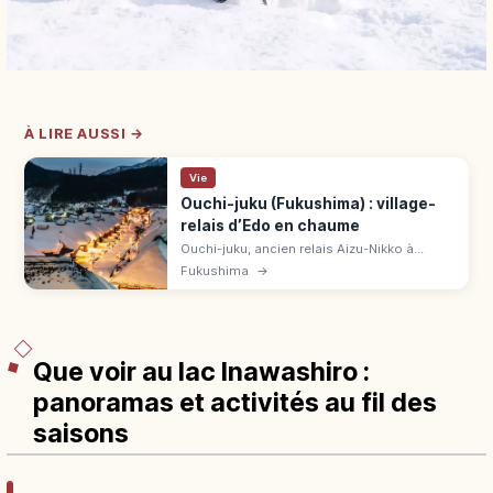
À LIRE AUSSI →
Vie
Ouchi-juku (Fukushima) : village-
relais d’Edo en chaume
Ouchi-juku, ancien relais Aizu-Nikko à
Fukushima, séduit par ses toits de chaume
Fukushima
→
classés. Negi soba (1 000-1 300 ¥),
shingoro, musée 250 ¥, festival neige fév.
Que voir au lac Inawashiro :
panoramas et activités au fil des
saisons