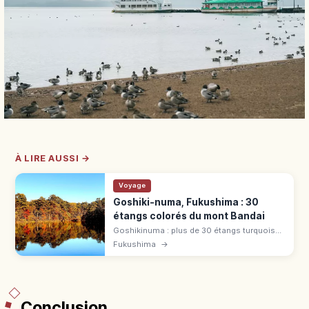
À LIRE AUSSI →
Voyage
Goshiki-numa, Fukushima : 30
étangs colorés du mont Bandai
Goshikinuma : plus de 30 étangs turquoise,
verts et rouges nés de l'éruption du mont
Fukushima
→
Bandai (1888). Sentier 3,6 km, 1h30-2h,
Bishamon et Aoshiro.
Conclusion