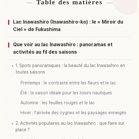
Table des matières
Hébergements près de Lac Inawashiroko
↗
Activités à Lac Inawashiroko
↗
Lac Inawashiro (Inawashiro-ko) : le « Miroir du
Ciel » de Fukushima
Que voir au lac Inawashiro : panoramas et
activités au fil des saisons
1. Spots panoramiques : la beauté du lac Inawashiro en
toutes saisons
Printemps : le contraste entre les fleurs et le lac
Été : la saison idéale pour les loisirs nautiques
Automne : les feuilles rouges et le lac
Hiver : l'arrivée des cygnes et les paysages enneigés
2. Activités populaires au lac Inawashiro : que faire sur
place ?