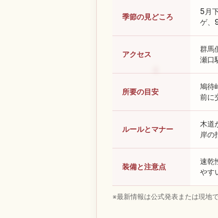
5月
季節の見どころ
ゲ、
群馬
アクセス
瀬口
鳩待
所要の目安
前に
木道
ルールとマナー
岸の
速乾
装備と注意点
やす
※最新情報は公式発表または現地