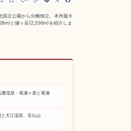
に日光国立公園から分離独立。本州最大
m)と燧ヶ岳(2,356m)を紹介しま
高層湿原・尾瀬ヶ原と尾瀬
沼と大江湿原、至仏山