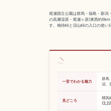
尾瀬国立公園は群馬・福島・新潟・栃
の高層湿原・尾瀬ヶ原(東西約6km、
す。鳩待峠と沼山峠の入口の使い
群馬
一言でわかる魅力
沼、
標高
見どころ
(2,