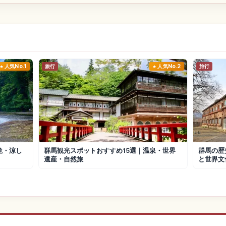
人気No.1
旅行
人気No.2
旅行
滝・涼し
群馬観光スポットおすすめ15選｜温泉・世界
群馬の歴
遺産・自然旅
と世界文