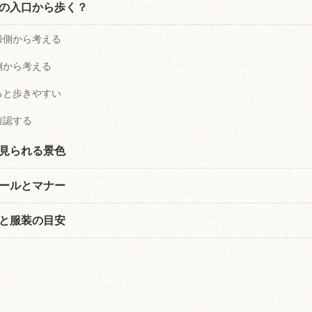
の入口から歩く？
峠側から考える
側から考える
ると歩きやすい
確認する
見られる景色
ールとマナー
と服装の目安