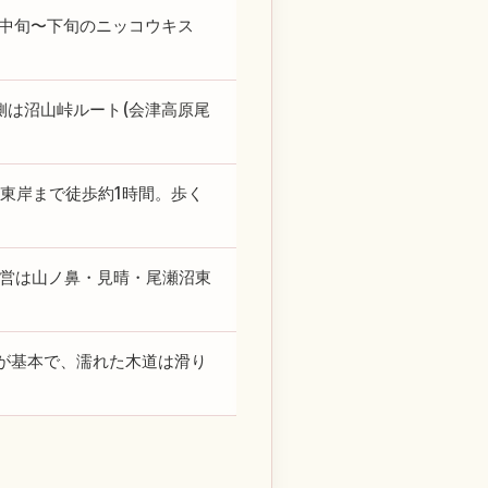
月中旬〜下旬のニッコウキス
側は沼山峠ルート(会津高原尾
沼東岸まで徒歩約1時間。歩く
野営は山ノ鼻・見晴・尾瀬沼東
が基本で、濡れた木道は滑り