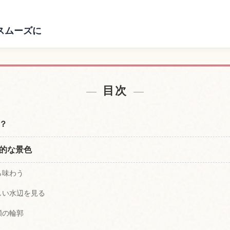
スムーズに
近の宿を探す
尾瀬国立公園
↗
目次
？
的な景色
ら味わう
しい水辺を見る
瀬の輪郭