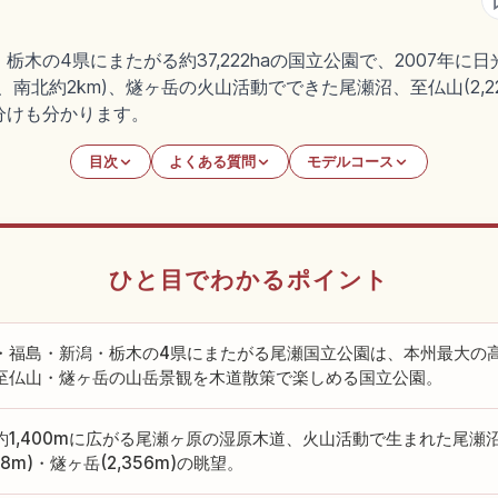
木の4県にまたがる約37,222haの国立公園で、2007年
南北約2km)、燧ヶ岳の火山活動でできた尾瀬沼、至仏山(2,228
分けも分かります。
目次
よくある質問
モデルコース
ひと目でわかるポイント
・福島・新潟・栃木の4県にまたがる尾瀬国立公園は、本州最大の
至仏山・燧ヶ岳の山岳景観を木道散策で楽しめる国立公園。
約1,400mに広がる尾瀬ヶ原の湿原木道、火山活動で生まれた尾瀬
228m)・燧ヶ岳(2,356m)の眺望。