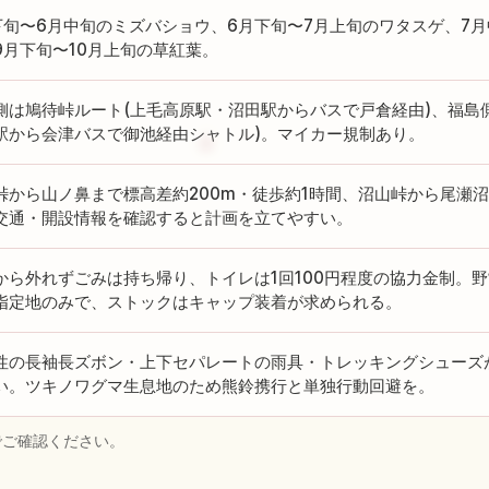
下旬〜6月中旬のミズバショウ、6月下旬〜7月上旬のワタスゲ、7
9月下旬〜10月上旬の草紅葉。
側は鳩待峠ルート(上毛高原駅・沼田駅からバスで戸倉経由)、福島
駅から会津バスで御池経由シャトル)。マイカー規制あり。
峠から山ノ鼻まで標高差約200m・徒歩約1時間、沼山峠から尾瀬
交通・開設情報を確認すると計画を立てやすい。
から外れずごみは持ち帰り、トイレは1回100円程度の協力金制。
指定地のみで、ストックはキャップ装着が求められる。
性の長袖長ズボン・上下セパレートの雨具・トレッキングシューズ
い。ツキノワグマ生息地のため熊鈴携行と単独行動回避を。
でご確認ください。