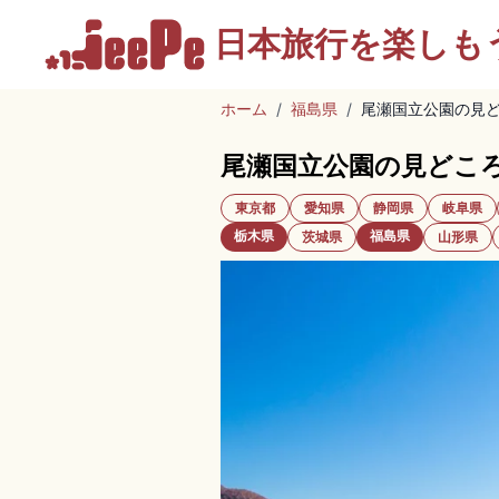
日本旅行を
楽しも
ホーム
/
福島県
/
尾瀬国立公園の見
尾瀬国立公園の見どこ
東京都
愛知県
静岡県
岐阜県
栃木県
福島県
茨城県
山形県