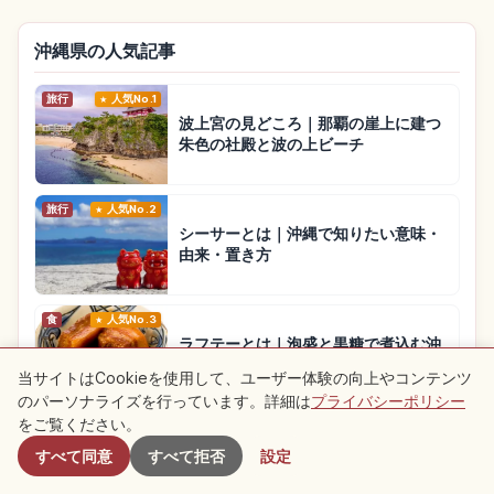
沖縄県の人気記事
旅行
人気No.1
波上宮の見どころ｜那覇の崖上に建つ
朱色の社殿と波の上ビーチ
旅行
人気No.2
シーサーとは｜沖縄で知りたい意味・
由来・置き方
食
人気No.3
ラフテーとは｜泡盛と黒糖で煮込む沖
縄の豚角煮と食べ方
当サイトはCookieを使用して、ユーザー体験の向上やコンテンツ
のパーソナライズを行っています。詳細は
プライバシーポリシー
付近のスポット
をご覧ください。
沖縄県の観光記事をもっと見る
→
すべて同意
すべて拒否
設定