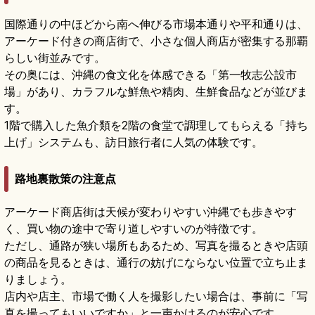
国際通りの中ほどから南へ伸びる市場本通りや平和通りは、
アーケード付きの商店街で、小さな個人商店が密集する那覇
らしい街並みです。
その奥には、沖縄の食文化を体感できる「第一牧志公設市
場」があり、カラフルな鮮魚や精肉、生鮮食品などが並びま
す。
1階で購入した魚介類を2階の食堂で調理してもらえる「持ち
上げ」システムも、訪日旅行者に人気の体験です。
路地裏散策の注意点
アーケード商店街は天候が変わりやすい沖縄でも歩きやす
く、買い物の途中で寄り道しやすいのが特徴です。
ただし、通路が狭い場所もあるため、写真を撮るときや店頭
の商品を見るときは、通行の妨げにならない位置で立ち止ま
りましょう。
店内や店主、市場で働く人を撮影したい場合は、事前に「写
真を撮ってもいいですか」と一声かけるのが安心です。