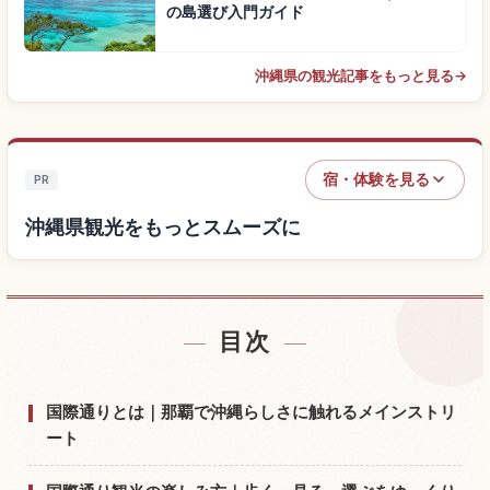
の島選び入門ガイド
沖縄県の観光記事をもっと見る
→
宿・体験を見る
PR
沖縄県観光をもっとスムーズに
目次
沖縄県付近の宿を探す
↗
沖縄県の体験を探す
↗
国際通りとは｜那覇で沖縄らしさに触れるメインストリ
ート