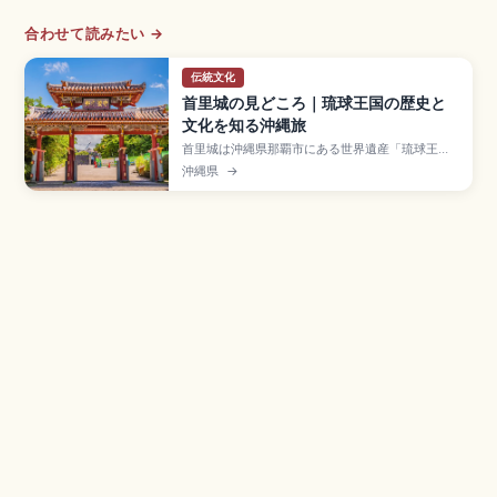
合わせて読みたい →
伝統文化
首里城の見どころ｜琉球王国の歴史と
文化を知る沖縄旅
首里城は沖縄県那覇市にある世界遺産「琉球王国
のグスク及び関連遺産群」の構成資産で、約450
沖縄県
→
年間にわたり琉球王国の中心として栄えた王宮。
2019年火災で正殿が焼失し、2026年度の完成を
目標に「見せる復興」が進行中。守礼門、園比屋
武御嶽石門、有料区域大人400円、ゆいレール
「首里駅」徒歩約15分のアクセスも押さえていま
す。