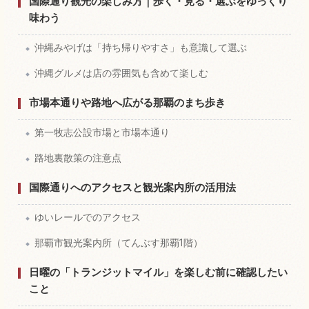
国際通り観光の楽しみ方｜歩く・見る・選ぶをゆっくり
味わう
沖縄みやげは「持ち帰りやすさ」も意識して選ぶ
沖縄グルメは店の雰囲気も含めて楽しむ
市場本通りや路地へ広がる那覇のまち歩き
第一牧志公設市場と市場本通り
路地裏散策の注意点
国際通りへのアクセスと観光案内所の活用法
ゆいレールでのアクセス
那覇市観光案内所（てんぶす那覇1階）
日曜の「トランジットマイル」を楽しむ前に確認したい
こと