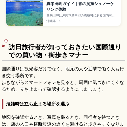
真栄田岬ガイド｜青の洞窟シュノーケ
リング体験
真栄田岬は沖縄本島中部の恩納村にある国内有数
のダイビング・シュノーケリングスポットで、洞
沖縄県
→
窟入口から差し込む光が水面を青く輝かせる「青
の洞窟」が名所。シュノーケリング3,000〜
6,000円、体験ダイビング8,000〜12,000円、
駐車場約180台(1時間100円)、那覇空港から車約1
時間のアクセスも押さえています。
訪日旅行者が知っておきたい国際通り
での買い物・街歩きマナー
国際通りは観光客だけでなく、地元の人や近隣で働く人も行
き交う場所です。
歩きながらスマートフォンを見ると、周囲に気づきにくくな
るため、立ち止まって確認するようにしましょう。
混雑時は立ち止まる場所を選ぶ
地図を確認するとき、写真を撮るとき、同行者を待つとき
は、店の入口や横断歩道の近くを避けると歩きやすくなりま