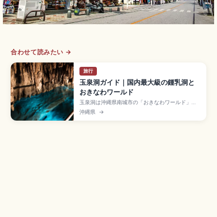
合わせて読みたい →
旅行
玉泉洞ガイド｜国内最大級の鍾乳洞と
おきなわワールド
玉泉洞は沖縄県南城市の「おきなわワールド」内
にある全長約5,000mの鍾乳洞で、100万本以上
沖縄県
→
の鍾乳石を有する国内最大級の鍾乳洞です。約
890mが観光用に公開されています。約2万本の
「槍天井」、洞内21℃前後、入園大人2,000円、
9:00〜17:30、那覇空港から車約30分のアクセス
も押さえました。