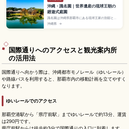
沖縄・識名園｜世界遺産の琉球王朝の
廻遊式庭園
識名園は沖縄県那覇市にある琉球王家の別邸とし
て1799年に造営された廻遊式庭園で、世界遺産
沖縄県
→
「琉球王国のグスク及び関連遺産群」の構成資
産。中国風の六角堂、心字池、琉球石灰岩の石
橋、御殿(うどぅん)や勧耕台が見どころ。入場大人
400円、那覇市内から車で約15分のアクセスをま
とめました。
国際通りへのアクセスと観光案内所
の活用法
国際通りへ向かう際は、沖縄都市モノレール（ゆいレール）
や路線バスを利用すると、那覇市内の移動計画を立てやすく
なります。
ゆいレールでのアクセス
那覇空港駅から「県庁前駅」までゆいレールで約13分、運賃
は290円です。
県庁前駅からは徒歩約3分で国際通りの入口に到着します。