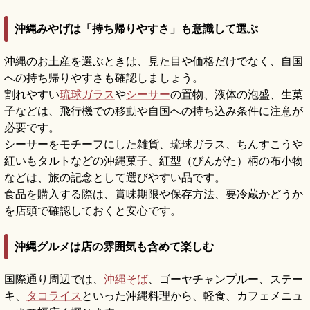
沖縄みやげは「持ち帰りやすさ」も意識して選ぶ
沖縄のお土産を選ぶときは、見た目や価格だけでなく、自国
への持ち帰りやすさも確認しましょう。
割れやすい
琉球ガラス
や
シーサー
の置物、液体の泡盛、生菓
子などは、飛行機での移動や自国への持ち込み条件に注意が
必要です。
シーサーをモチーフにした雑貨、琉球ガラス、ちんすこうや
紅いもタルトなどの沖縄菓子、紅型（びんがた）柄の布小物
などは、旅の記念として選びやすい品です。
食品を購入する際は、賞味期限や保存方法、要冷蔵かどうか
を店頭で確認しておくと安心です。
沖縄グルメは店の雰囲気も含めて楽しむ
国際通り周辺では、
沖縄そば
、ゴーヤチャンプルー、ステー
キ、
タコライス
といった沖縄料理から、軽食、カフェメニュ