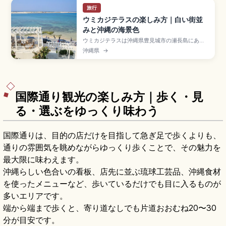
旅行
ウミカジテラスの楽しみ方｜白い街並
みと沖縄の海景色
ウミカジテラスは沖縄県豊見城市の瀬長島にある
白壁が美しいリゾート商業施設で、那覇空港から
沖縄県
→
車で約15分。地中海リゾートのような白い建物が
斜面に沿って海に向かって段々に広がります。約
47店舗のショップ・グルメ、慶良間諸島方面に沈
むサンセット、琉球温泉瀬長島ホテル、入場無
料・駐車場無料の便利な立地をまとめました。
国際通り観光の楽しみ方｜歩く・見
る・選ぶをゆっくり味わう
国際通りは、目的の店だけを目指して急ぎ足で歩くよりも、
通りの雰囲気を眺めながらゆっくり歩くことで、その魅力を
最大限に味わえます。
沖縄らしい色合いの看板、店先に並ぶ琉球工芸品、沖縄食材
を使ったメニューなど、歩いているだけでも目に入るものが
多いエリアです。
端から端まで歩くと、寄り道なしでも片道おおむね20〜30
分が目安です。