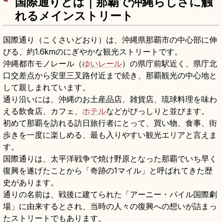
国際通りとは｜那覇で沖縄らしさに触
れるメインストリート
国際通り（こくさいどおり）は、沖縄県那覇市の中心部に伸
びる、約1.6kmのにぎやかな観光ストリートです。
沖縄都市モノレール（
ゆいレール
）の県庁前駅近く、県庁北
口交差点から安里三叉路付近まで続き、那覇観光の中心地と
して親しまれています。
通り沿いには、沖縄のお土産品店、雑貨店、琉球料理を味わ
える飲食店、カフェ、
ホテル
などがびっしりと並びます。
初めて那覇を訪れる訪日旅行者にとって、買い物、食事、街
歩きを一度に楽しめる、最も入りやすい観光エリアと言えま
す。
国際通りは、太平洋戦争で焼け野原となった那覇でいち早く
復興を遂げたことから「奇跡の1マイル」と呼ばれてきた歴
史があります。
通りの名前は、戦後に建てられた「アーニー・パイル国際劇
場」に由来するとされ、当時の人々の復興への想いが詰まっ
たストリートでもあります。