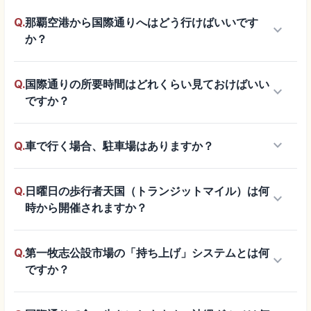
Q.
那覇空港から国際通りへはどう行けばいいです
keyboard_arrow_down
か？
Q.
国際通りの所要時間はどれくらい見ておけばいい
keyboard_arrow_down
ですか？
keyboard_arrow_down
Q.
車で行く場合、駐車場はありますか？
Q.
日曜日の歩行者天国（トランジットマイル）は何
keyboard_arrow_down
時から開催されますか？
Q.
第一牧志公設市場の「持ち上げ」システムとは何
keyboard_arrow_down
ですか？