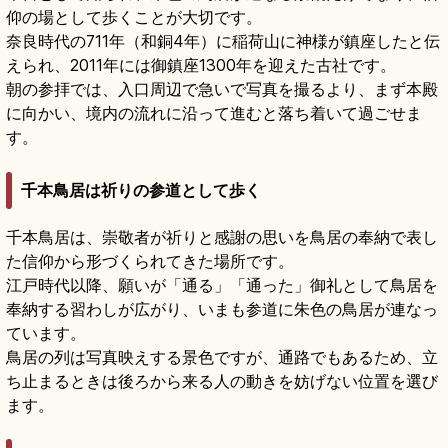
仰の場として歩くことが大切です。
奈良時代の711年（和銅4年）に稲荷山に神様が鎮座したと伝
えられ、2011年には御鎮座1300年を迎えた古社です。
朝の参拝では、入口周辺で急いで写真を撮るより、まず本殿
に向かい、境内の流れに沿って進むと落ち着いて過ごせま
す。
千本鳥居は祈りの参道として歩く
千本鳥居は、崇敬者が祈りと感謝の思いを鳥居の奉納で表し
た信仰から形づくられてきた場所です。
江戸時代以降、願いが「通る」「通った」御礼として鳥居を
奉納する習わしが広がり、いまも参道に朱色の鳥居が連なっ
ています。
鳥居の列は写真映えする景色ですが、通路でもあるため、立
ち止まるときは後ろから来る人の動きを妨げない位置を選び
ます。