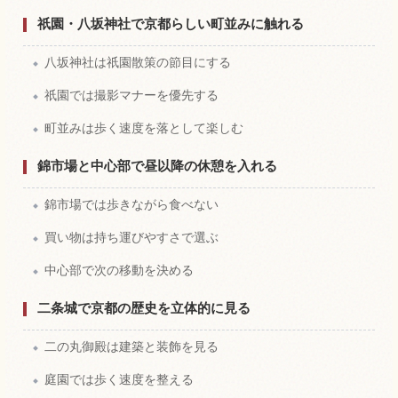
祇園・八坂神社で京都らしい町並みに触れる
八坂神社は祇園散策の節目にする
祇園では撮影マナーを優先する
町並みは歩く速度を落として楽しむ
錦市場と中心部で昼以降の休憩を入れる
錦市場では歩きながら食べない
買い物は持ち運びやすさで選ぶ
中心部で次の移動を決める
二条城で京都の歴史を立体的に見る
二の丸御殿は建築と装飾を見る
庭園では歩く速度を整える