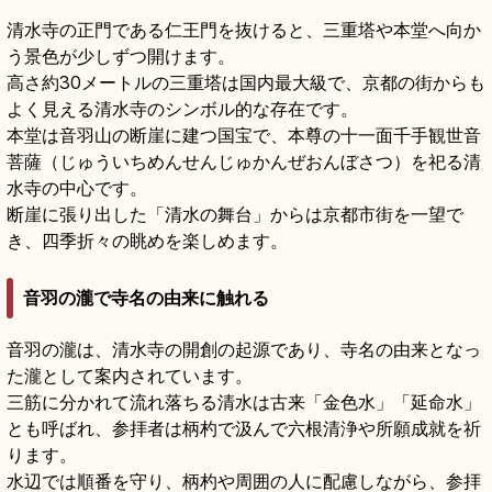
清水寺の正門である仁王門を抜けると、三重塔や本堂へ向か
う景色が少しずつ開けます。
高さ約30メートルの三重塔は国内最大級で、京都の街からも
よく見える清水寺のシンボル的な存在です。
本堂は音羽山の断崖に建つ国宝で、本尊の十一面千手観世音
菩薩（じゅういちめんせんじゅかんぜおんぼさつ）を祀る清
水寺の中心です。
断崖に張り出した「清水の舞台」からは京都市街を一望で
き、四季折々の眺めを楽しめます。
音羽の瀧で寺名の由来に触れる
音羽の瀧は、清水寺の開創の起源であり、寺名の由来となっ
た瀧として案内されています。
三筋に分かれて流れ落ちる清水は古来「金色水」「延命水」
とも呼ばれ、参拝者は柄杓で汲んで六根清浄や所願成就を祈
ります。
水辺では順番を守り、柄杓や周囲の人に配慮しながら、参拝