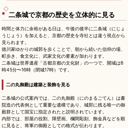
二条城で京都の歴史を立体的に見る
時間と体力に余裕がある日は、午後の後半に二条城（にじょ
うじょう）を加えると、京都の歴史を寺社とは違う視点から
見られます。
徳川家ゆかりの城郭を歩くことで、朝から続いた信仰の場、
町歩き、食文化に、武家文化の要素が加わります。
二条城は世界遺産「古都京都の文化財」の一つで、開城は8
時45分〜16時（閉城17時）です。
二の丸御殿は建築と装飾を見る
二条城の公式案内では、二の丸御殿（にのまるごてん）は書
院造の代表例として重要な遺構であり、城郭に残る唯一の御
殿群として国宝に指定されたと説明されています。
内部では、部屋の役割、障壁画、欄間彫刻、飾金具などを順
に見ると、将軍の御殿としての格式が伝わります。