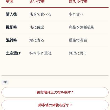
場面
よい行動
控える行動
購入後
店前で食べる
歩き食べ
撮影時
店に確認
商品を無断撮影
混雑時
端に寄る
通路で滞在
土産選び
持ち歩き重視
無理に買う
京都・錦市場｜「京の台所」食べ歩きとお土
産ガイド
記事を読む
→
PR
錦市場付近の宿を探す
↗
錦市場の体験を探す
↗