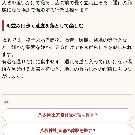
人物を追いかけて撮る、店の前で長く立ち止まる、通行の邪
魔になる場所で撮影する行為は控えます。
町並みは歩く速度を落として楽しむ
祇園では、格子のある建物、石畳、暖簾、路地の奥行きな
ど、細かな要素を静かに見るだけでも京都らしさを感じられ
ます。
有名な通りだけに集中せず、通れる道と入ってはいけない場
所を見分ける意識を持つと、地元の暮らしへの配慮にもつな
がります。
八坂神社の見どころ｜祇園の国宝本殿と祇園
祭を知る京都参拝
記事を読む
→
PR
八坂神社,京都付近の宿を探す
↗
八坂神社,京都の体験を探す
↗