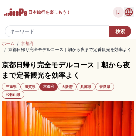
日本旅行を
楽しもう！
ホーム
/
京都府
/
京都日帰り完全モデルコース｜朝から夜まで定番観光を効率よく
京都日帰り完全モデルコース｜朝から夜
まで定番観光を効率よく
京都府
三重県
滋賀県
大阪府
兵庫県
奈良県
和歌山県