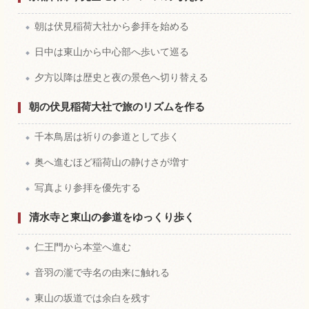
朝は伏見稲荷大社から参拝を始める
日中は東山から中心部へ歩いて巡る
夕方以降は歴史と夜の景色へ切り替える
朝の伏見稲荷大社で旅のリズムを作る
千本鳥居は祈りの参道として歩く
奥へ進むほど稲荷山の静けさが増す
写真より参拝を優先する
清水寺と東山の参道をゆっくり歩く
仁王門から本堂へ進む
音羽の瀧で寺名の由来に触れる
東山の坂道では余白を残す