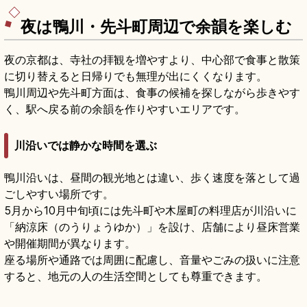
夜は鴨川・先斗町周辺で余韻を楽しむ
夜の京都は、寺社の拝観を増やすより、中心部で食事と散策
に切り替えると日帰りでも無理が出にくくなります。
鴨川周辺や先斗町方面は、食事の候補を探しながら歩きやす
く、駅へ戻る前の余韻を作りやすいエリアです。
川沿いでは静かな時間を選ぶ
鴨川沿いは、昼間の観光地とは違い、歩く速度を落として過
ごしやすい場所です。
5月から10月中旬頃には先斗町や木屋町の料理店が川沿いに
「納涼床（のうりょうゆか）」を設け、店舗により昼床営業
や開催期間が異なります。
座る場所や通路では周囲に配慮し、音量やごみの扱いに注意
すると、地元の人の生活空間としても尊重できます。
鴨川納涼床ガイド｜先斗町・木屋町の夏の川
床
記事を読む
→