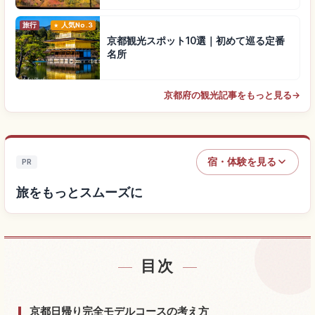
旅行
人気No.3
京都観光スポット10選｜初めて巡る定番
名所
京都府の観光記事をもっと見る
→
宿・体験を見る
PR
旅をもっとスムーズに
目次
宿を探す
↗
体験を探す
↗
京都日帰り完全モデルコースの考え方