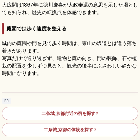
大広間は1867年に徳川慶喜が大政奉還の意思を示した場とし
ても知られ、歴史の転換点を体感できます。
庭園では歩く速度を整える
城内の庭園や門を見て歩く時間は、東山の坂道とは違う落ち
着きがあります。
写真だけで通り過ぎず、建物と庭の向き、門の装飾、石や植
栽の配置を少しずつ見ると、観光の後半にふさわしい静かな
時間になります。
二条城の見どころ｜二の丸御殿・鶯張り・大
政奉還の舞台を歩く
記事を読む
→
PR
二条城,京都付近の宿を探す
↗
二条城,京都の体験を探す
↗