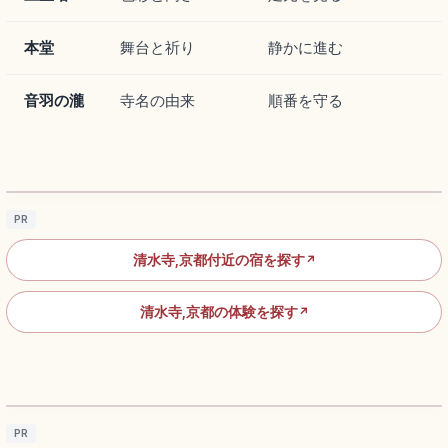
本堂
舞台と祈り
静かに進む
音羽の瀧
寺名の由来
順番を守る
清水寺の見どころ｜清水の舞台・音羽の滝・
参道をめぐる京都参拝
記事を読む
→
PR
清水寺,京都付近の宿を探す
↗
清水寺,京都の体験を探す
↗
二年坂の歩き方｜石畳の坂道と京町家を楽し
む東山散策
記事を読む
→
PR