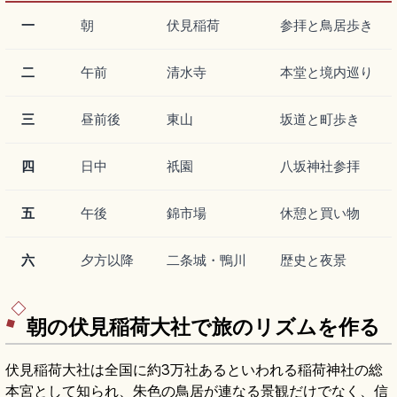
一
朝
伏見稲荷
参拝と鳥居歩き
二
午前
清水寺
本堂と境内巡り
三
昼前後
東山
坂道と町歩き
四
日中
祇園
八坂神社参拝
五
午後
錦市場
休憩と買い物
六
夕方以降
二条城・鴨川
歴史と夜景
朝の伏見稲荷大社で旅のリズムを作る
伏見稲荷大社は全国に約3万社あるといわれる稲荷神社の総
本宮として知られ、朱色の鳥居が連なる景観だけでなく、信