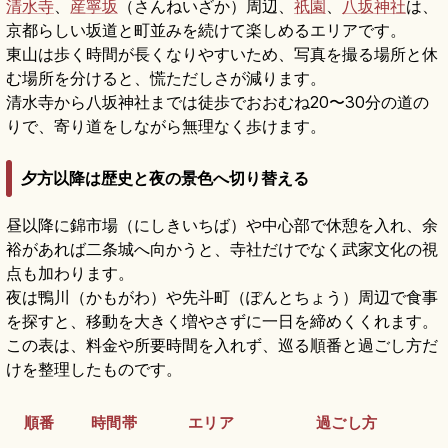
清水寺
、
産寧坂
（さんねいざか）周辺、
祇園
、
八坂神社
は、
京都らしい坂道と町並みを続けて楽しめるエリアです。
東山は歩く時間が長くなりやすいため、写真を撮る場所と休
む場所を分けると、慌ただしさが減ります。
清水寺から八坂神社までは徒歩でおおむね20〜30分の道の
りで、寄り道をしながら無理なく歩けます。
夕方以降は歴史と夜の景色へ切り替える
昼以降に錦市場（にしきいちば）や中心部で休憩を入れ、余
裕があれば二条城へ向かうと、寺社だけでなく武家文化の視
点も加わります。
夜は鴨川（かもがわ）や先斗町（ぽんとちょう）周辺で食事
を探すと、移動を大きく増やさずに一日を締めくくれます。
この表は、料金や所要時間を入れず、巡る順番と過ごし方だ
けを整理したものです。
順番
時間帯
エリア
過ごし方