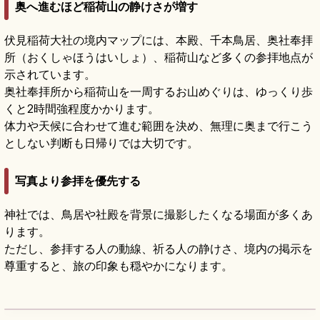
奥へ進むほど稲荷山の静けさが増す
伏見稲荷大社の境内マップには、本殿、千本鳥居、奥社奉拝
所（おくしゃほうはいしょ）、稲荷山など多くの参拝地点が
示されています。
奥社奉拝所から稲荷山を一周するお山めぐりは、ゆっくり歩
くと2時間強程度かかります。
体力や天候に合わせて進む範囲を決め、無理に奥まで行こう
としない判断も日帰りでは大切です。
写真より参拝を優先する
神社では、鳥居や社殿を背景に撮影したくなる場面が多くあ
ります。
ただし、参拝する人の動線、祈る人の静けさ、境内の掲示を
尊重すると、旅の印象も穏やかになります。
伏見稲荷大社の見どころ｜千本鳥居と稲荷山
を歩く
記事を読む
→