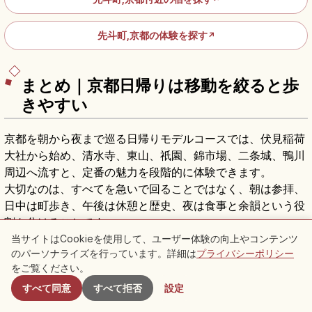
先斗町,京都の体験を探す
↗
まとめ｜京都日帰りは移動を絞ると歩
きやすい
京都を朝から夜まで巡る日帰りモデルコースでは、伏見稲荷
大社から始め、清水寺、東山、祇園、錦市場、二条城、鴨川
周辺へ流すと、定番の魅力を段階的に体験できます。
大切なのは、すべてを急いで回ることではなく、朝は参拝、
日中は町歩き、午後は休憩と歴史、夜は食事と余韻という役
割を分けることです。
料金、開門時間、特別公開、撮影可否などは、訪問前に各施
当サイトはCookieを使用して、ユーザー体験の向上やコンテンツ
のパーソナライズを行っています。詳細は
プライバシーポリシー
付近のスポット
設や交通機関の公式情報を確認してから出発すると安心で
をご覧ください。
す。
すべて同意
すべて拒否
設定