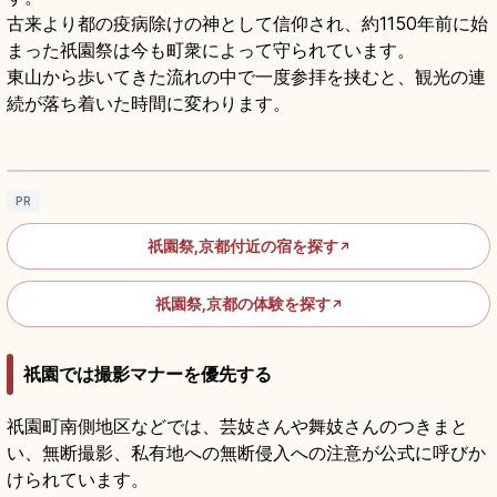
古来より都の疫病除けの神として信仰され、約1150年前に始
まった祇園祭は今も町衆によって守られています。
東山から歩いてきた流れの中で一度参拝を挟むと、観光の連
続が落ち着いた時間に変わります。
京都・祇園祭｜八坂神社の山鉾巡行と宵山ガ
イド
記事を読む
→
PR
祇園祭,京都付近の宿を探す
↗
祇園祭,京都の体験を探す
↗
祇園では撮影マナーを優先する
祇園町南側地区などでは、芸妓さんや舞妓さんのつきまと
い、無断撮影、私有地への無断侵入への注意が公式に呼びか
けられています。