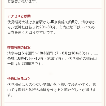
ど定番が揃います。
アクセスと移動
伏見稲荷大社は京都駅からJR奈良線で約5分。清水寺か
ら八坂神社は徒歩約20〜30分。市内は地下鉄・バスの一
日券を使うと回りやすいです。
拝観時間の目安
清水寺は6時開門〜18時閉門（7・8月は18時30分）、二
条城は8時45分〜16時（閉城17時）。伏見稲荷の稲荷山
一周は約2時間強です。
快適に回るコツ
伏見稲荷は人の少ない早朝が落ち着いて歩きやすく、東
山では撮影と休憩の場所を分けると慌ただしさが減りま
す。