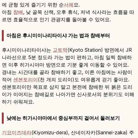
에 균형 있게 즐기기 위한 순
서예
요.
아침
참배
, 낮 골목 산책, 오후 휴식, 저녁 식사라는 흐름을 따
르면 효율적으로 인기 관광지를 돌아볼 수 있어요.
아침은 후시미이나리타이샤 가는 법과 참배부터
후시미이나리타이샤는
교토역
(Kyoto Station) 방면에서 JR
나라선으로 5분 정도라 가는 법이 편하고, 아침 일찍 참배하
면 이후 히가시야마 방면으로 기분 좋게 이동할 수 있어요.
경내는 시간대를 골라 참배하기 좋고, 이른 아침에는 사람이
적어
센본토리이
(천 개의 도리이)도 여유롭게 걷기 좋아요.
센본토리이만 목표로 삼지 말고 본전에 참배한 뒤 붉은 도리
이가 이어지는 참배길로 나아가면 신사로서의 분위기도 이해
하기 쉬워져요.
낮에는 히가시야마에서 중심부까지 걸어서 둘러보기
기요미즈데라
(Kiyomizu-dera), 산네이자카(Sannei-zaka) 주