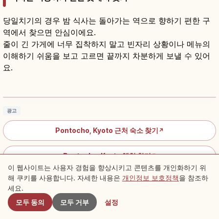
당일치기의 경우 밤 식사는 돌아가는 역으로 향하기 편한 구
역에서 찾으면 안심이에요.
줄이 긴 가게에 너무 집착하지 말고 빈자리 상황이나 메뉴의
이해하기 쉬움을 보고 고르면 끝까지 차분하게 보낼 수 있어
요.
폰토초 교토 가이드｜가모가와 골목과 노료유
카
기사 읽기
→
광고
Pontocho, Kyoto 근처 숙소 찾기
↗
Pontocho, Kyoto 체험 찾기
↗
이 웹사이트는 사용자 경험을 향상시키고 콘텐츠를 개인화하기 위
해 쿠키를 사용합니다. 자세한 내용은
개인정보 보호정책
을 참조하
근처 스팟
세요.
정리｜교토 당일치기는 이동을 좁히면
걷기 편해요
모두 동의
모두 거부
설정