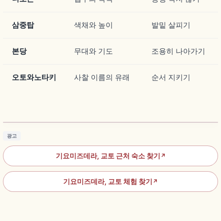
삼중탑
색채와 높이
발밑 살피기
본당
무대와 기도
조용히 나아가기
오토와노타키
사찰 이름의 유래
순서 지키기
기요미즈데라｜교토 세계유산 기요미즈 무대와
오토와 폭포
기사 읽기
→
광고
기요미즈데라, 교토 근처 숙소 찾기
↗
기요미즈데라, 교토 체험 찾기
↗
니넨자카(二年坂) 교토 산책 가이드｜골목 즐기
는 법
기사 읽기
→