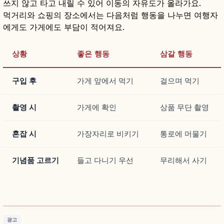
쓰지 않고 타고 내릴 수 있어 이동의 자유도가 올라가요.
먹거리와 쇼핑의 장소에서는 다음처럼 행동을 나누면 여행자
에게도 가게에도 부담이 적어져요.
상황
좋은 행동
삼갈 행동
구입 후
가게 앞에서 먹기
걸으며 먹기
촬영 시
가게에 확인
상품 무단 촬영
혼잡 시
가장자리로 비키기
통로에 머물기
기념품 고르기
들고 다니기 우선
무리해서 사기
교토 니시키 시장 맛집 가이드｜먹방 산책과 추
천 가게
기사 읽기
→
광고