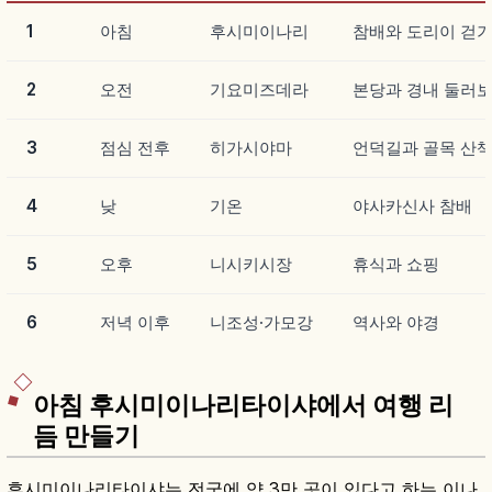
1
아침
후시미이나리
참배와 도리이 걷
2
오전
기요미즈데라
본당과 경내 둘러
3
점심 전후
히가시야마
언덕길과 골목 산
4
낮
기온
야사카신사 참배
5
오후
니시키시장
휴식과 쇼핑
6
저녁 이후
니조성·가모강
역사와 야경
아침 후시미이나리타이샤에서 여행 리
듬 만들기
후시미이나리타이샤는 전국에 약 3만 곳이 있다고 하는 이나