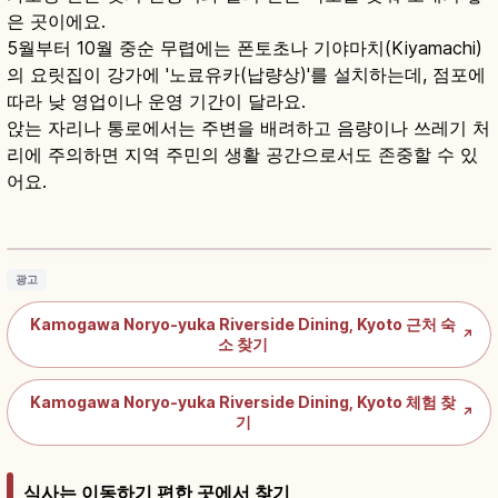
은 곳이에요.
5월부터 10월 중순 무렵에는 폰토초나 기야마치(Kiyamachi)
의 요릿집이 강가에 '노료유카(납량상)'를 설치하는데, 점포에
따라 낮 영업이나 운영 기간이 달라요.
앉는 자리나 통로에서는 주변을 배려하고 음량이나 쓰레기 처
리에 주의하면 지역 주민의 생활 공간으로서도 존중할 수 있
어요.
가모가와 노료유카란?｜교토 폰토초 강변 여름
가와도코
기사 읽기
→
광고
Kamogawa Noryo-yuka Riverside Dining, Kyoto 근처 숙
↗
소 찾기
Kamogawa Noryo-yuka Riverside Dining, Kyoto 체험 찾
↗
기
식사는 이동하기 편한 곳에서 찾기