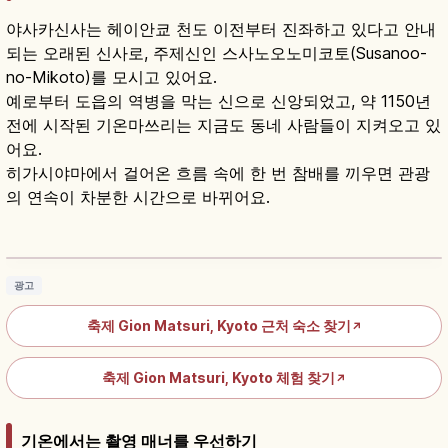
야사카신사는 헤이안쿄 천도 이전부터 진좌하고 있다고 안내
되는 오래된 신사로, 주제신인 스사노오노미코토(Susanoo-
no-Mikoto)를 모시고 있어요.
예로부터 도읍의 역병을 막는 신으로 신앙되었고, 약 1150년
전에 시작된 기온마쓰리는 지금도 동네 사람들이 지켜오고 있
어요.
히가시야마에서 걸어온 흐름 속에 한 번 참배를 끼우면 관광
의 연속이 차분한 시간으로 바뀌어요.
기온 마쓰리 가이드｜교토 야사카 신사 7월·야
마호코 준코
기사 읽기
→
광고
축제 Gion Matsuri, Kyoto 근처 숙소 찾기
↗
축제 Gion Matsuri, Kyoto 체험 찾기
↗
기온에서는 촬영 매너를 우선하기