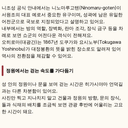
니조성 공식 안내에서는 니노마루고텐(Ninomaru-goten)이
서원조의 대표 예로서 중요한 유구이며, 성곽에 남은 유일한
어전군으로 국보로 지정되었다고 설명하고 있어요.
내부에서는 방의 역할, 장벽화, 란마 조각, 장식 금구 등을 차
례로 보면 쇼군의 어전다운 격식이 전해져요.
오히로마(대광간)는 1867년 도쿠가와 요시노부(Tokugawa
Yoshinobu)가 대정봉환의 뜻을 밝힌 장소로도 알려져 있어
역사의 전환점을 체감할 수 있어요.
정원에서는 걷는 속도를 가다듬기
성 안의 정원이나 문을 보며 걷는 시간은 히가시야마 언덕길
과는 다른 차분함이 있어요.
사진만 찍고 지나치지 말고 건물과 정원의 방향, 문의 장식,
돌과 식재의 배치를 조금씩 보면 관광 후반에 어울리는 고요
한 시간이 돼요.
니조성｜교토 도쿠가와 이에야스 세계유산 니
노마루 고텐
기사 읽기
→