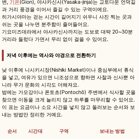
변,
기온
(Gion), 야사카신사(Yasaka-jinja)는 교토다운 언덕길
과 거리 풍경을 이어서 즐길 수 있는 구역이에요.
히가시야마는 걷는 시간이 길어지기 쉬우니 사진 찍는 곳과
쉬는 곳을 나누면 분주함이 줄어들어요.
기요미즈데라에서 야사카신사까지는 도보로 대략 20~30분
거리라 들렀다 가면서 무리 없이 걸을 수 있어요.
저녁 이후에는 역사와 야경으로 전환하기
낮 이후에 니시키시장(Nishiki Market)이나 중심부에서 휴식
을 넣고, 여유가 있으면 니조성으로 향하면 사찰과 신사뿐 아
니라 무가 문화의 시각도 더해져요.
밤에는 가모강이나 폰토초(Pontochō) 주변에서 식사할 곳을
찾으면 이동을 크게 늘리지 않고 하루를 마무리할 수 있어요.
이 표는 요금이나 소요 시간을 넣지 않고 둘러보는 순서와 보
내는 방법만 정리한 거예요.
순서
시간대
구역
보내는 방법