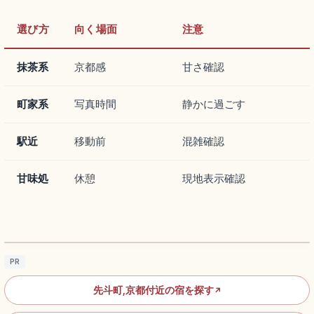
選び方
向く場面
注意
抹茶系
京都感
甘さ確認
町家系
写真時間
静かに過ごす
駅近
移動前
混雑確認
甘味処
休憩
現地表示確認
先斗町の歩き方｜鴨川沿いの路地・京料理・
納涼床を楽しむ
記事を読む
→
PR
先斗町,京都付近の宿を探す
↗