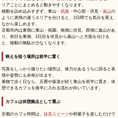
リアごとにまとめると動きやすくなります。
移動を詰め込みすぎず、東山・
祇園
・中心部・伏見・
嵐山
の
ように表情の違うエリアを分けると、2日間でも気分を変え
ながら楽しめます。
京都市内は東側に東山・祇園、南側に伏見、西側に嵐山があ
り、初日を東側、2日目を伏見から嵐山へと方面を分ける
と、移動の無駄が少なくなります。
映えを狙う場所は前半に置く
写真をしっかり撮りたい場所は、体力があるうちに回ると表
情や姿勢にも余裕が出ます。
着物で歩く日なら、石畳や坂道が続く東山を前半に置き、休
憩できるカフェを後半に入れる流れが向いています。
カフェは休憩拠点として選ぶ
京都のカフェ時間は、
抹茶スイーツ
や和菓子を楽しむだけで