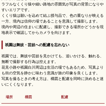
ラフルなくくり猿や細い路地の雰囲気が写真の背景になりや
すいエリアです。
くくり猿は願いを込めて結ぶ授与品で、色の重なりが映える
一方、境内は信仰の場であることを意識して撮影します。
境内や周辺の住まいに配慮し、撮影できる場所かどうかを現
地表示で確認してからカメラを向けます。
祇園は舞妓・芸妓への配慮を忘れない
祇園では、舞妓や芸妓を見かけても、追いかける、触れる、
無断で撮影する行為は控えます。
花見小路や祇園白川周辺は生活の場でもあるため、写真より
も街の空気を静かに味わう意識が旅の印象を良くします。
写真を撮るときの考え方は、構図と配慮を同時に決めると迷
いにくくなります。
場所
構図
配慮