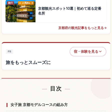
旅行
人気No.3
京都観光スポット10選｜初めて巡る定番
名所
京都府の観光記事をもっと見る
→
宿・体験を見る
PR
旅をもっとスムーズに
目次
宿を探す
↗
体験を探す
↗
女子旅 京都モデルコースの組み方