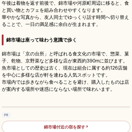
午後は着物を返す前後で、錦市場や河原町周辺に移ると、食
と買い物とカフェを組み合わせやすくなります。
華やかな写真から、友人同士でゆっくり話す時間へ切り替え
ることで、一日の満足感に余白が生まれます。
錦市場は座って味わう意識で歩く
錦市場は「京の台所」と呼ばれる食文化の市場で、惣菜、菓
子、乾物、京野菜など多様な店が東西約390mに並びます。
魚市場としての歴史は古く、現在は組合に属する約126店舗
を中心に多様な店が軒を連ねる人気スポットです。
市場内では歩きながら食べることを避け、購入したものは店
が案内する場所や迷惑にならない場所で味わいます。
京都・錦市場｜「京の台所」食べ歩きとお土
産ガイド
記事を読む
→
PR
錦市場付近の宿を探す
↗