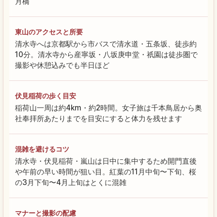
月橋
東山のアクセスと所要
清水寺へは京都駅から市バスで清水道・五条坂、徒歩約
10分。清水寺から産寧坂・八坂庚申堂・祇園は徒歩圏で
撮影や休憩込みでも半日ほど
伏見稲荷の歩く目安
稲荷山一周は約4km・約2時間。女子旅は千本鳥居から奥
社奉拝所あたりまでを目安にすると体力を残せます
混雑を避けるコツ
清水寺・伏見稲荷・嵐山は日中に集中するため開門直後
や午前の早い時間が狙い目。紅葉の11月中旬〜下旬、桜
の3月下旬〜4月上旬はとくに混雑
マナーと撮影の配慮