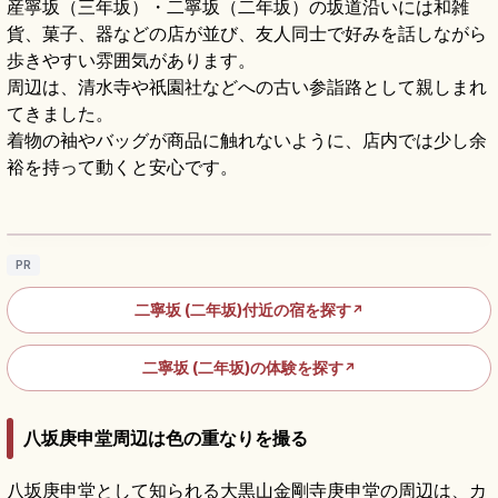
産寧坂（三年坂）・二寧坂（二年坂）の坂道沿いには和雑
貨、菓子、器などの店が並び、友人同士で好みを話しながら
歩きやすい雰囲気があります。
周辺は、清水寺や祇園社などへの古い参詣路として親しまれ
てきました。
着物の袖やバッグが商品に触れないように、店内では少し余
裕を持って動くと安心です。
二年坂の歩き方｜石畳の坂道と京町家を楽し
む東山散策
記事を読む
→
PR
二寧坂 (二年坂)付近の宿を探す
↗
二寧坂 (二年坂)の体験を探す
↗
八坂庚申堂周辺は色の重なりを撮る
八坂庚申堂として知られる大黒山金剛寺庚申堂の周辺は、カ