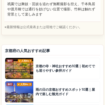
祇園では舞妓・芸妓を追わず無断撮影を控え、千本鳥居
や渡月橋では通行を妨げない位置で撮影。竹林は触れず
背景として楽しみます
※最新情報は公式発表または現地でご確認ください。
京都府の人気おすすめ記事
旅行
人気No.1
京都の寺・神社おすすめ10選｜初めてで
も巡りやすい参拝ガイド
旅行
人気No.2
雨の日の京都おすすめスポット10選｜屋
内で楽しむ観光ガイド