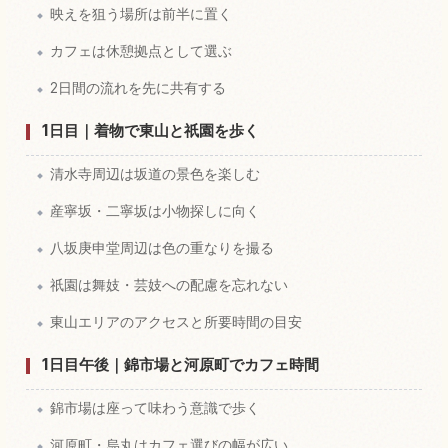
映えを狙う場所は前半に置く
カフェは休憩拠点として選ぶ
2日間の流れを先に共有する
1日目｜着物で東山と祇園を歩く
清水寺周辺は坂道の景色を楽しむ
産寧坂・二寧坂は小物探しに向く
八坂庚申堂周辺は色の重なりを撮る
祇園は舞妓・芸妓への配慮を忘れない
東山エリアのアクセスと所要時間の目安
1日目午後｜錦市場と河原町でカフェ時間
錦市場は座って味わう意識で歩く
河原町・烏丸はカフェ選びの幅が広い