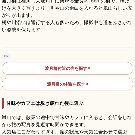
渡月橋は桂川（大堰川）に架かる全長約155mの橋で、橋だ
けを大きく写すより、川や山の余白を入れると嵐山らしい広
がりが出ます。
橋や川沿いは通行する人も多いため、撮影中も道をふさがな
い姿勢を保ちます。
渡月橋の見どころ｜嵐山の桂川と四季の景色
を楽しむ京都散策
記事を読む
→
PR
渡月橋付近の宿を探す
↗
渡月橋の体験を探す
↗
甘味やカフェは歩き疲れた後に選ぶ
嵐山では、散策の途中で甘味やカフェに入ると、会話をしな
がら旅の写真を見返す時間ができます。
人気店にこだわりすぎず、席の状況や天気に合わせて選ぶ