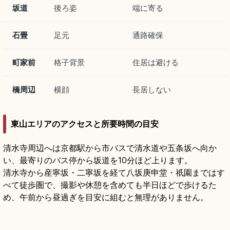
坂道
後ろ姿
端に寄る
石畳
足元
通路確保
町家前
格子背景
住居は避ける
橋周辺
横顔
長居しない
東山エリアのアクセスと所要時間の目安
清水寺周辺へは京都駅から市バスで清水道や五条坂へ向か
い、最寄りのバス停から坂道を10分ほど上ります。
清水寺から産寧坂・二寧坂を経て八坂庚申堂・祇園まではす
べて徒歩圏で、撮影や休憩を含めても半日ほどで歩けるた
め、午前から昼過ぎを目安に組むと無理がありません。