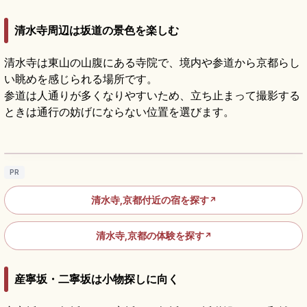
清水寺周辺は坂道の景色を楽しむ
清水寺は東山の山腹にある寺院で、境内や参道から京都らし
い眺めを感じられる場所です。
参道は人通りが多くなりやすいため、立ち止まって撮影する
ときは通行の妨げにならない位置を選びます。
清水寺の見どころ｜清水の舞台・音羽の滝・
参道をめぐる京都参拝
記事を読む
→
PR
清水寺,京都付近の宿を探す
↗
清水寺,京都の体験を探す
↗
産寧坂・二寧坂は小物探しに向く