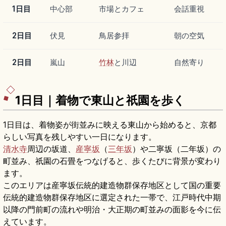
1日目
中心部
市場とカフェ
会話重視
2日目
伏見
鳥居参拝
朝の空気
2日目
嵐山
竹林
と川辺
自然寄り
1日目｜着物で東山と祇園を歩く
1日目は、着物姿が街並みに映える東山から始めると、京都
らしい写真を残しやすい一日になります。
清水寺
周辺の坂道、
産寧坂
（
三年坂
）や二寧坂（二年坂）の
町並み、祇園の石畳をつなげると、歩くたびに背景が変わり
ます。
このエリアは産寧坂伝統的建造物群保存地区として国の重要
伝統的建造物群保存地区に選定された一帯で、江戸時代中期
以降の門前町の流れや明治・大正期の町並みの面影を今に伝
えています。