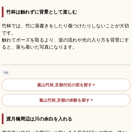
竹林は触れずに背景として楽しむ
竹林では、竹に落書きをしたり傷つけたりしないことが大切
です。
触れてポーズを取るより、道の流れや光の入り方を背景にす
ると、落ち着いた写真になります。
嵐山竹林の小径の見どころ｜嵯峨野を歩く京
都散策
記事を読む
→
PR
嵐山竹林,京都付近の宿を探す
↗
嵐山竹林,京都の体験を探す
↗
渡月橋周辺は川の余白を入れる