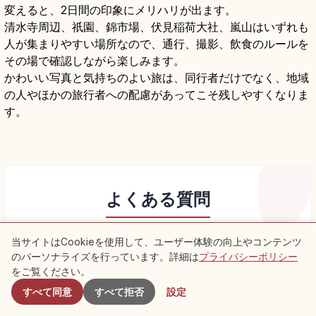
変えると、2日間の印象にメリハリが出ます。
清水寺周辺、祇園、錦市場、伏見稲荷大社、嵐山はいずれも
人が集まりやすい場所なので、通行、撮影、飲食のルールを
その場で確認しながら楽しみます。
かわいい写真と気持ちのよい旅は、同行者だけでなく、地域
の人やほかの旅行者への配慮があってこそ残しやすくなりま
す。
よくある質問
当サイトはCookieを使用して、ユーザー体験の向上やコンテンツ
のパーソナライズを行っています。詳細は
プライバシーポリシー
付近のスポット
Q.
女子旅2日間モデルコースはどう組むのが自然で
をご覧ください。
keyboard_arrow_down
すか？
すべて同意
すべて拒否
設定