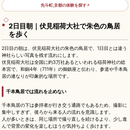
先斗町,京都の体験を探す
↗
2日目朝｜伏見稲荷大社で朱色の鳥居
を歩く
2日目の朝は、伏見稲荷大社の朱色の鳥居で、1日目とは違う
神社らしい写真を残す流れにします。
伏見稲荷大社は全国に約3万社あるといわれる稲荷神社の総
本宮で、和銅4年（711年）の御鎮座と伝わり、参道や千本鳥
居の連なりが印象的な場所です。
千本鳥居では流れを止めない
千本鳥居の下は参拝者が行き交う通路でもあるため、撮影に
集中しすぎず、後ろから来る人の流れを意識します。
人が多いときは、同じ場所で撮り直しを続けるより、少し進
んで背景の変化を楽しむほうが気持ちよく歩けます。