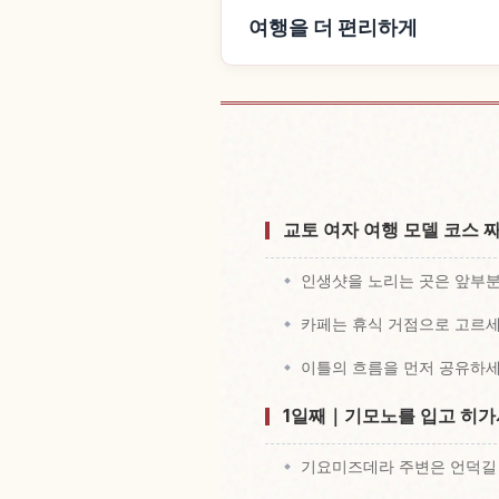
여행을 더 편리하게
숙소 
교토 여자 여행 모델 코스 
인생샷을 노리는 곳은 앞부
카페는 휴식 거점으로 고르
이틀의 흐름을 먼저 공유하
1일째｜기모노를 입고 히가
기요미즈데라 주변은 언덕길