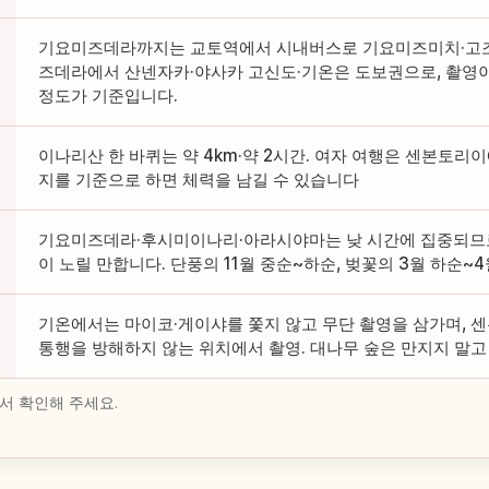
기요미즈데라까지는 교토역에서 시내버스로 기요미즈미치·고조자카
즈데라에서 산넨자카·야사카 고신도·기온은 도보권으로, 촬영
정도가 기준입니다.
이나리산 한 바퀴는 약 4km·약 2시간. 여자 여행은 센본토
지를 기준으로 하면 체력을 남길 수 있습니다
기요미즈데라·후시미이나리·아라시야마는 낮 시간에 집중되므로
이 노릴 만합니다. 단풍의 11월 중순~하순, 벚꽃의 3월 하순~
기온에서는 마이코·게이샤를 쫓지 않고 무단 촬영을 삼가며,
통행을 방해하지 않는 위치에서 촬영. 대나무 숲은 만지지 말
서 확인해 주세요.