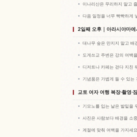
이나리산은 무리하지 말고 
다음 일정을 너무 빡빡하게 
2일째 오후｜아라시야마에서
대나무 숲은 만지지 말고 배
도게쓰교 주변은 강의 여백
디저트나 카페는 걷다 지친 
기념품은 가볍게 들 수 있는
교토 여자 여행 복장·촬영·
기모노를 입는 날은 발밑을
사진은 사람보다 배경을 소
계절에 맞춰 여백을 가지세