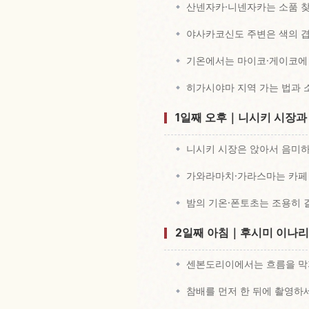
산넨자카·니넨자카는 소품 
야사카코신도 주변은 색의 
기온에서는 마이코·게이코에 
히가시야마 지역 가는 법과 
1일째 오후｜니시키 시장과
니시키 시장은 앉아서 음미
가와라마치·가라스마는 카페
밤의 기온·폰토초는 조용히 
2일째 아침｜후시미 이나리
센본도리이에서는 흐름을 막
참배를 먼저 한 뒤에 촬영하