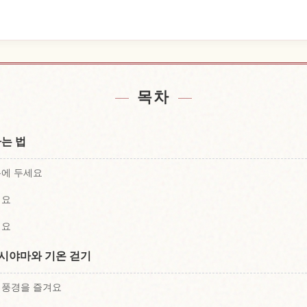
찾기
체험
↗
목차
짜는 법
분에 두세요
세요
세요
시야마와 기온 걷기
 풍경을 즐겨요