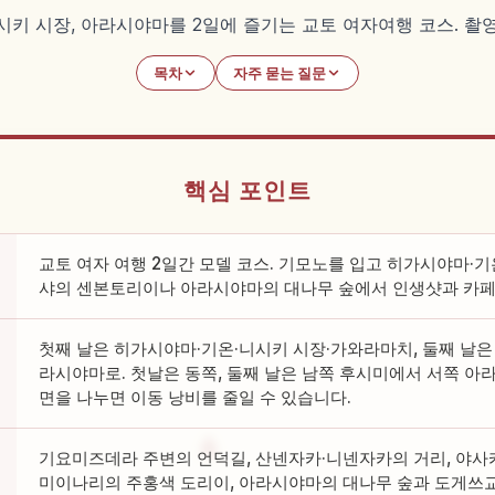
니시키 시장, 아라시야마를 2일에 즐기는 교토 여자여행 코스. 촬
목차
자주 묻는 질문
핵심 포인트
교토 여자 여행 2일간 모델 코스. 기모노를 입고 히가시야마·
샤의 센본토리이나 아라시야마의 대나무 숲에서 인생샷과 카페
첫째 날은 히가시야마·기온·니시키 시장·가와라마치, 둘째 날
라시야마로. 첫날은 동쪽, 둘째 날은 남쪽 후시미에서 서쪽 아
면을 나누면 이동 낭비를 줄일 수 있습니다.
기요미즈데라 주변의 언덕길, 산넨자카·니넨자카의 거리, 야사
미이나리의 주홍색 도리이, 아라시야마의 대나무 숲과 도게쓰