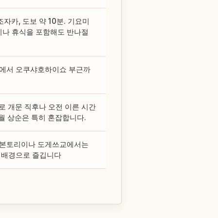
, 도보 약 10분. 기요미
이나 휴식을 포함해도 반나절
리이에서 오쿠샤호하이쇼 부근까
 개문 직후나 오전 이른 시간
4월 상순은 특히 혼잡합니다.
 센본토리이나 도게쓰교에서는
고 배경으로 즐깁니다