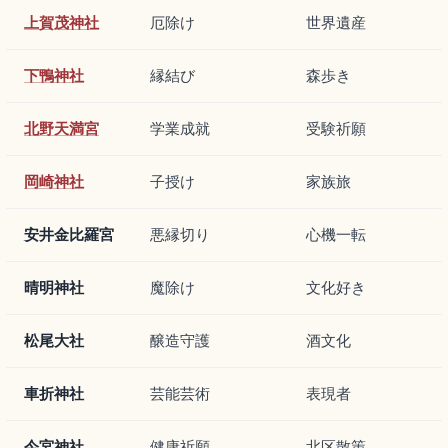
上賀茂神社
厄除け
世界遺産
下鴨神社
縁結び
森歩き
北野天満宮
学業成就
受験祈願
岡崎神社
子授け
家族旅
安井金比羅宮
悪縁切り
心機一転
晴明神社
魔除け
文化好き
松尾大社
醸造守護
酒文化
車折神社
芸能芸術
表現者
今宮神社
健康祈願
北区散策