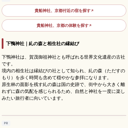
貴船神社、京都付近の宿を探す
↗
貴船神社、京都の体験を探す
↗
下鴨神社｜糺の森と相生社の縁結び
下鴨神社は、賀茂御祖神社とも呼ばれる世界文化遺産の古社
です。
境内の相生社は縁結びの社として知られ、糺の森（ただすの
もり）を歩く時間も含めて穏やかな参拝になります。
原生林の面影を残す糺の森は国の史跡で、街中から大きく離
れずに森の気配を感じられるため、自然と神社を一度に楽し
みたい旅行者に向いています。
下鴨神社の見どころ｜糺の森・楼門・世界遺
産をめぐる京都参拝
記事を読む
→
PR