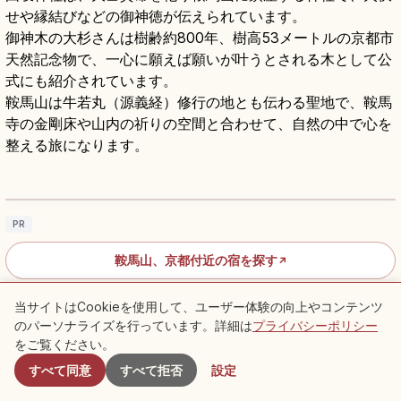
せや縁結びなどの御神徳が伝えられています。
御神木の大杉さんは樹齢約800年、樹高53メートルの京都市
天然記念物で、一心に願えば願いが叶うとされる木として公
式にも紹介されています。
鞍馬山は牛若丸（源義経）修行の地とも伝わる聖地で、鞍馬
寺の金剛床や山内の祈りの空間と合わせて、自然の中で心を
整える旅になります。
鞍馬山の歩き方｜鞍馬寺・木の根道・貴船へ
続く京都ハイキング
記事を読む
→
PR
鞍馬山、京都付近の宿を探す
↗
当サイトはCookieを使用して、ユーザー体験の向上やコンテンツ
鞍馬山、京都の体験を探す
↗
のパーソナライズを行っています。詳細は
プライバシーポリシー
付近のスポット
をご覧ください。
八坂神社から円山公園・二寧坂へ歩く
すべて同意
すべて拒否
設定