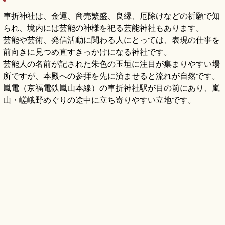
車折神社は、金運、商売繁盛、良縁、厄除けなどの祈願で知
られ、境内には芸能の神様を祀る芸能神社もあります。
芸能や芸術、発信活動に関わる人にとっては、表現の仕事を
前向きに見つめ直すきっかけになる神社です。
芸能人の名前が記された朱色の玉垣に注目が集まりやすい場
所ですが、本殿への参拝を先に済ませると流れが自然です。
嵐電（京福電鉄嵐山本線）の車折神社駅が目の前にあり、嵐
山・嵯峨野めぐりの途中に立ち寄りやすい立地です。