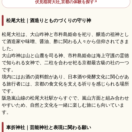
伏見稲荷大社,京都の体験を探す
↗
松尾大社｜酒造りとものづくりの守り神
松尾大社は、大山咋神と市杵島姫命を祀り、醸造の祖神とし
て酒造家や味噌、醤油、酢に関わる人々から信仰されてきま
した。
大山咋神は山と山麓を司る神、市杵島姫命は海上守護の霊徳
で知られる女神で、二柱を合わせ祀る京都最古級の社の一つ
です。
境内にはお酒の資料館があり、日本酒や発酵文化に関心があ
る旅行者には、京都の食文化を支える祈りを感じられる場所
です。
阪急嵐山線の松尾大社駅からすぐで、嵐山方面と組み合わせ
やすいため、自然と文化を一緒に楽しむ旅にも向いていま
す。
車折神社｜芸能神社と表現に関わる願い