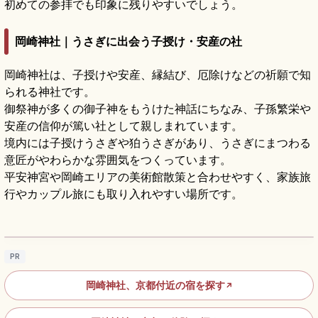
初めての参拝でも印象に残りやすいでしょう。
岡崎神社｜うさぎに出会う子授け・安産の社
岡崎神社は、子授けや安産、縁結び、厄除けなどの祈願で知
られる神社です。
御祭神が多くの御子神をもうけた神話にちなみ、子孫繁栄や
安産の信仰が篤い社として親しまれています。
境内には子授けうさぎや狛うさぎがあり、うさぎにまつわる
意匠がやわらかな雰囲気をつくっています。
平安神宮や岡崎エリアの美術館散策と合わせやすく、家族旅
行やカップル旅にも取り入れやすい場所です。
岡崎神社｜京都・うさぎ神社の安産祈願、狛
うさぎとうさぎみくじ
記事を読む
→
PR
岡崎神社、京都付近の宿を探す
↗