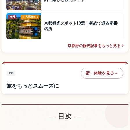
旅行
人気No.3
京都観光スポット10選｜初めて巡る定番
名所
京都府の観光記事をもっと見る
→
宿・体験を見る
PR
旅をもっとスムーズに
目次
宿を探す
↗