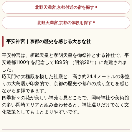
北野天満宮,京都付近の宿を探す
↗
北野天満宮,京都の体験を探す
↗
平安神宮｜京都の歴史を感じる大きな社
平安神宮は、桓武天皇と孝明天皇を御祭神とする神社で、平
安遷都1100年を記念して1895年（明治28年）に創建されま
した。
応天門や大極殿を模した社殿と、高さ約24.4メートルの朱塗
りの大鳥居が印象的で、京都の歴史や都市の成り立ちを感じ
ながら参拝できます。
四季折々の花が美しい神苑も見どころで、岡崎神社や美術館
の多い岡崎エリアと組み合わせると、神社巡りだけでなく文
化散策としてもまとまりやすいです。
平安神宮の見どころ｜大鳥居と神苑をめぐる
京都参拝
記事を読む
→