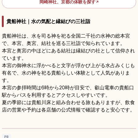
岡崎神社、京都の体験を探す
↗
貴船神社｜水の気配と縁結びの三社詣
貴船神社は、水を司る神を祀る全国二千社の水神の総本宮
で、本宮、奥宮、結社を巡る三社詣で知られています。
本宮と奥宮の中ほどにある結社は縁結びの社として信仰され
ています。
本宮の御神水に浮かべると文字が浮かび上がる水占みくじも
有名で、水の神を祀る貴船らしい体験として人気がありま
す。
本宮の参拝時間は6時から20時が目安で、叡山電車の貴船口
駅からバスを利用するとアクセスしやすいです。
夏の季節には貴船川床と組み合わせる旅もありますが、飲食
店の営業や予約は各店舗の公式情報で確認すると安心です。
貴船神社の見どころ｜水占みくじ・三社詣・
川床をめぐる京都旅
記事を読む
→
PR