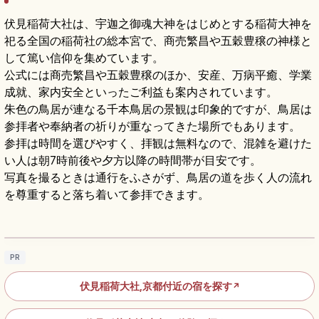
伏見稲荷大社は、宇迦之御魂大神をはじめとする稲荷大神を
祀る全国の稲荷社の総本宮で、商売繁昌や五穀豊穣の神様と
して篤い信仰を集めています。
公式には商売繁昌や五穀豊穣のほか、安産、万病平癒、学業
成就、家内安全といったご利益も案内されています。
朱色の鳥居が連なる千本鳥居の景観は印象的ですが、鳥居は
参拝者や奉納者の祈りが重なってきた場所でもあります。
参拝は時間を選びやすく、拝観は無料なので、混雑を避けた
い人は朝7時前後や夕方以降の時間帯が目安です。
写真を撮るときは通行をふさがず、鳥居の道を歩く人の流れ
を尊重すると落ち着いて参拝できます。
伏見稲荷大社の見どころ｜千本鳥居と稲荷山
を歩く
記事を読む
→
PR
伏見稲荷大社,京都付近の宿を探す
↗