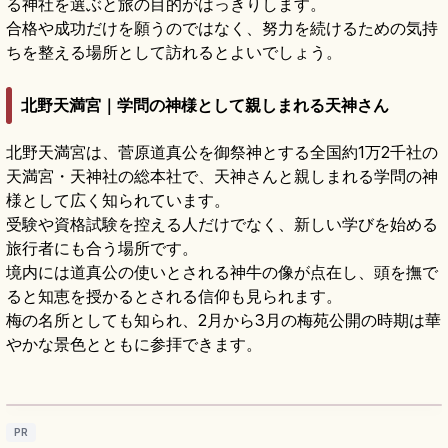
る神社を選ぶと旅の目的がはっきりします。
合格や成功だけを願うのではなく、努力を続けるための気持
ちを整える場所として訪れるとよいでしょう。
北野天満宮｜学問の神様として親しまれる天神さん
北野天満宮は、菅原道真公を御祭神とする全国約1万2千社の
天満宮・天神社の総本社で、天神さんと親しまれる学問の神
様として広く知られています。
受験や資格試験を控える人だけでなく、新しい学びを始める
旅行者にも合う場所です。
境内には道真公の使いとされる神牛の像が点在し、頭を撫で
ると知恵を授かるとされる信仰も見られます。
梅の名所としても知られ、2月から3月の梅苑公開の時期は華
やかな景色とともに参拝できます。
北野天満宮の見どころ｜梅苑・天神市・学問
の神様を参拝
記事を読む
→
PR