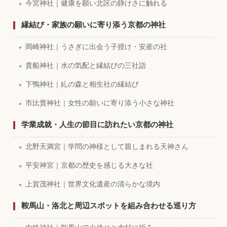
今宮神社｜健康を願い北区の静けさに触れる
縁結び・家族の願いに寄り添う京都の神社
岡崎神社｜うさぎに出会う子授け・安産の社
貴船神社｜水の気配と縁結びの三社詣
下鴨神社｜糺の森と相生社の縁結び
市比賣神社｜女性の願いに寄り添う小さな神社
学業成就・人生の節目に訪れたい京都の神社
北野天満宮｜学問の神様として親しまれる天神さん
平安神宮｜京都の歴史を感じる大きな社
上賀茂神社｜世界文化遺産の清らかな境内
鞍馬山・洛北と周辺スポットを組み合わせる巡り方