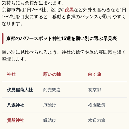
気持ちにも余裕が生まれます。
京都市内は1日2〜3社、洛北や
鞍馬
など郊外を含めるなら1日
1〜2社を目安にすると、移動と参拝のバランスが取りやすく
なります。
京都のパワースポット神社15選を願い別に選ぶ早見表
願い別に見比べられるよう、神社の信仰や旅の雰囲気を短く
整理します。
神社
願いの軸
向く旅
伏見稲荷大社
商売繁盛
初京都
八坂神社
厄除け
祇園散策
貴船神社
縁結び
水辺の旅