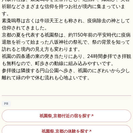
祈願などさまざまな信仰を持つお社が境内に集まっていま
す。
素戔嗚尊は古くは牛頭天王とも称され、疫病除去の神として
信仰されてきました。
京都の夏を代表する祇園祭は、約1150年前の平安時代に疫病
退散を祈って始まった八坂神社の祭礼で、祭の背景を知って
訪れると境内の見え方も変わります。
祇園の四条通の東の突き当たりにあり、24時間参拝でき拝観
も無料なので、町歩きの動線に組み込みやすいです。
参拝後は隣接する円山公園へ歩き、祇園のにぎわいから少し
離れて緑の中で休む流れも心地よいです。
京都・祇園祭｜八坂神社の山鉾巡行と宵山ガ
イド
記事を読む
→
PR
祇園祭,京都付近の宿を探す
↗
祇園祭,京都の体験を探す
↗