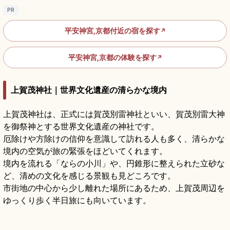
PR
平安神宮,京都付近の宿を探す
↗
平安神宮,京都の体験を探す
↗
上賀茂神社｜世界文化遺産の清らかな境内
上賀茂神社は、正式には賀茂別雷神社といい、賀茂別雷大神
を御祭神とする世界文化遺産の神社です。
厄除けや方除けの信仰を意識して訪れる人も多く、清らかな
境内の空気が旅の緊張をほどいてくれます。
境内を流れる「ならの小川」や、円錐形に整えられた立砂な
ど、清めの文化を感じる景観も見どころです。
市街地の中心から少し離れた場所にあるため、上賀茂周辺を
ゆっくり歩く半日旅にも向いています。
上賀茂神社の見どころ｜京都最古級の世界遺
産で参拝
記事を読む
→