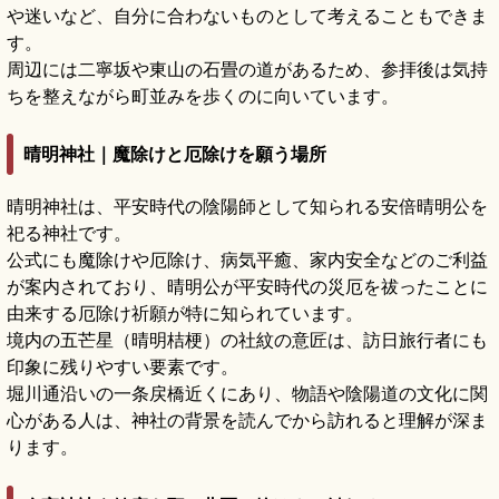
や迷いなど、自分に合わないものとして考えることもできま
す。
周辺には二寧坂や東山の石畳の道があるため、参拝後は気持
ちを整えながら町並みを歩くのに向いています。
晴明神社｜魔除けと厄除けを願う場所
晴明神社は、平安時代の陰陽師として知られる安倍晴明公を
祀る神社です。
公式にも魔除けや厄除け、病気平癒、家内安全などのご利益
が案内されており、晴明公が平安時代の災厄を祓ったことに
由来する厄除け祈願が特に知られています。
境内の五芒星（晴明桔梗）の社紋の意匠は、訪日旅行者にも
印象に残りやすい要素です。
堀川通沿いの一条戻橋近くにあり、物語や陰陽道の文化に関
心がある人は、神社の背景を読んでから訪れると理解が深ま
ります。