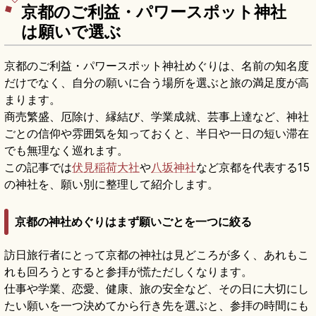
京都のご利益・パワースポット神社
は願いで選ぶ
京都のご利益・パワースポット神社めぐりは、名前の知名度
だけでなく、自分の願いに合う場所を選ぶと旅の満足度が高
まります。
商売繁盛、厄除け、縁結び、学業成就、芸事上達など、神社
ごとの信仰や雰囲気を知っておくと、半日や一日の短い滞在
でも無理なく巡れます。
この記事では
伏見稲荷大社
や
八坂神社
など京都を代表する15
の神社を、願い別に整理して紹介します。
京都の神社めぐりはまず願いごとを一つに絞る
訪日旅行者にとって京都の神社は見どころが多く、あれもこ
れも回ろうとすると参拝が慌ただしくなります。
仕事や学業、恋愛、健康、旅の安全など、その日に大切にし
たい願いを一つ決めてから行き先を選ぶと、参拝の時間にも