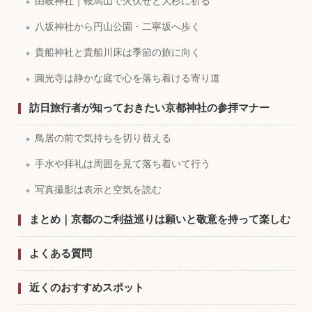
由岐神社｜鞍馬山で火伏せと大杉に祈る
八坂神社から円山公園・二寧坂へ歩く
貴船神社と貴船川床は季節の旅に向く
圓光寺は静かな庭で心を落ち着ける寄り道
訪日旅行者が知っておきたい京都神社の参拝マナー
鳥居の前で気持ちを切り替える
手水や拝礼は周囲を見て落ち着いて行う
写真撮影は表示と空気を読む
まとめ｜京都のご利益巡りは願いと敬意を持って楽しむ
よくある質問
近くのおすすめスポット