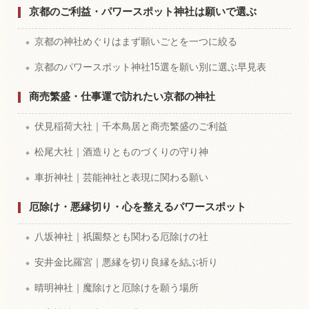
体験を探す
↗
京都のご利益・パワースポット神社は願いで選ぶ
京都の神社めぐりはまず願いごとを一つに絞る
京都のパワースポット神社15選を願い別に選ぶ早見表
商売繁盛・仕事運で訪れたい京都の神社
伏見稲荷大社｜千本鳥居と商売繁盛のご利益
松尾大社｜酒造りとものづくりの守り神
車折神社｜芸能神社と表現に関わる願い
厄除け・悪縁切り・心を整えるパワースポット
八坂神社｜祇園祭とも関わる厄除けの社
安井金比羅宮｜悪縁を切り良縁を結ぶ祈り
晴明神社｜魔除けと厄除けを願う場所