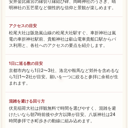
安井金比羅宮の縁切り縁結び碑、岡崎神社のうさぎ、晴
明神社の五芒星など個性的な信仰と景観が楽しめます。
アクセスの目安
松尾大社は阪急嵐山線の松尾大社駅すぐ、車折神社は嵐
電の車折神社駅前、貴船神社は叡山電車貴船口駅からバ
ス利用と、各社へのアクセスの要点を紹介します。
1日に巡る数の目安
京都市内なら1日2〜3社、洛北や鞍馬など郊外を含めるな
ら1日1〜2社が目安。願いを一つに絞ると参拝に余裕が生
まれます。
混雑を避ける回り方
伏見稲荷大社は拝観無料で時間を選びやすく、混雑を避
けたいなら朝7時前後や夕方以降が目安。八坂神社は24
時間参拝でき町歩きの動線に組み込めます。