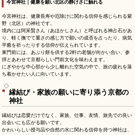
今宮神社｜健康を願い北区の静けさに触れる
今宮神社は、健康長寿や厄除けに関わる信仰を感じられる紫
野（北区）の神社です。
境内には阿呆賢さん（あほかしさん）と呼ばれる神占石があ
り、軽く撫でて重さの感じ方で願いの成否を占ったり、病気
平癒を祈ったりする信仰が伝えられています。
東門前には、あぶり餅を供する2軒の老舗が向かい合い、参
拝とあわせて京都らしい門前文化を味わえます。
にぎやかな中心部から少し離れた空気の中で、旅の疲れを落
ち着かせたい人に向いています。
縁結び・家族の願いに寄り添う京都の
神社
縁結びは恋愛だけでなく、家族、仕事、友情、旅先での良い
出会いにも広がる願いです。
かわいらしい授与品や自然の水に関わる信仰を持つ神社は、