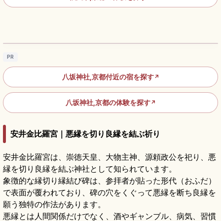
八坂神社の見どころ｜祇園の国宝本殿と祇園
祭を知る京都参拝
記事を読む
→
PR
八坂神社,京都付近の宿を探す
↗
八坂神社,京都の体験を探す
↗
安井金比羅宮｜悪縁を切り良縁を結ぶ祈り
安井金比羅宮は、崇徳天皇、大物主神、源頼政公を祀り、悪
縁を切り良縁を結ぶ神社として知られています。
象徴的な縁切り縁結び碑は、参拝者が貼った形代（おふだ）
で表面が覆われており、碑の穴をくぐって悪縁を断ち良縁を
願う独特の作法があります。
悪縁とは人間関係だけでなく、酒やギャンブル、病気、習慣