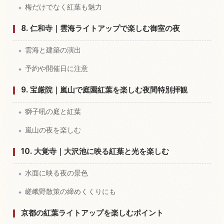
梅だけでなく紅葉も魅力
8. 仁和寺｜雲海ライトアップで楽しむ御室の夜
雲海と建築の演出
予約や開催日に注意
9. 宝厳院｜嵐山で庭園紅葉を楽しむ夜間特別拝観
獅子吼の庭と紅葉
嵐山の夜を楽しむ
10. 大覚寺｜大沢池に映る紅葉と光を楽しむ
水面に映る夜の景色
嵯峨野散策の締めくくりにも
京都の紅葉ライトアップを楽しむポイント