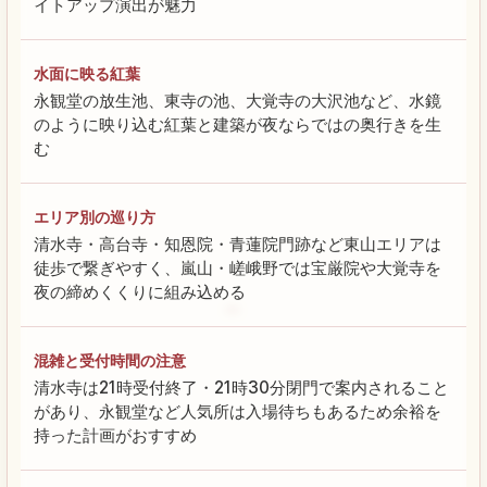
イトアップ演出が魅力
水面に映る紅葉
永観堂の放生池、東寺の池、大覚寺の大沢池など、水鏡
のように映り込む紅葉と建築が夜ならではの奥行きを生
む
エリア別の巡り方
清水寺・高台寺・知恩院・青蓮院門跡など東山エリアは
徒歩で繋ぎやすく、嵐山・嵯峨野では宝厳院や大覚寺を
夜の締めくくりに組み込める
混雑と受付時間の注意
清水寺は21時受付終了・21時30分閉門で案内されること
があり、永観堂など人気所は入場待ちもあるため余裕を
持った計画がおすすめ