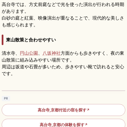
高台寺では、方丈前庭などで光を使った演出が行われる時期
があります。
白砂の庭と紅葉、映像演出が重なることで、現代的な美しさ
も感じられます。
東山散策と合わせやすい
清水寺、
円山公園
、
八坂神社
方面からも歩きやすく、夜の東
山散策に組み込みやすい場所です。
周辺は坂道や石畳が多いため、歩きやすい靴で訪れると安心
です。
高台寺の見どころ｜ねねゆかりの庭園・茶
室・ライトアップを楽しむ
記事を読む
→
PR
高台寺,京都付近の宿を探す
↗
高台寺,京都の体験を探す
↗