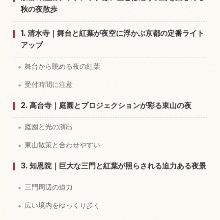
秋の夜散歩
1. 清水寺｜舞台と紅葉が夜空に浮かぶ京都の定番ライト
アップ
舞台から眺める夜の紅葉
受付時間に注意
2. 高台寺｜庭園とプロジェクションが彩る東山の夜
庭園と光の演出
東山散策と合わせやすい
3. 知恩院｜巨大な三門と紅葉が照らされる迫力ある夜景
三門周辺の迫力
広い境内をゆっくり歩く