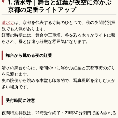
1. 清水寺｜舞台と紅葉が夜空に浮かぶ
京都の定番ライトアップ
清水寺
は、京都を代表する寺院のひとつで、秋の夜間特別拝
観でも人気があります。
紅葉の時期には、舞台や三重塔、谷を彩る木々がライトに照
らされ、昼とは違う荘厳な雰囲気になります。
舞台から眺める夜の紅葉
清水の舞台からは、暗闇の中に浮かぶ紅葉と京都市街の灯り
を見渡せます。
奥の院側から眺める本堂も印象的で、写真撮影を楽しむ人が
多い場所です。
受付時間に注意
夜間特別拝観は、21時受付終了・21時30分閉門で案内される