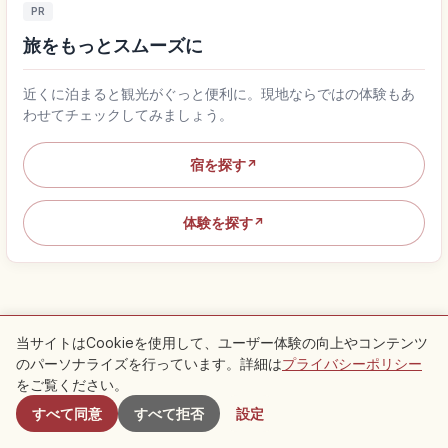
PR
旅をもっとスムーズに
近くに泊まると観光がぐっと便利に。現地ならではの体験もあ
わせてチェックしてみましょう。
宿を探す
↗
体験を探す
↗
当サイトはCookieを使用して、ユーザー体験の向上やコンテンツ
のパーソナライズを行っています。詳細は
プライバシーポリシー
付近のスポット
京都府の人気記事
をご覧ください。
すべて同意
すべて拒否
設定
生活
人気No.1
京都・祇園祭｜八坂神社の山鉾巡行と