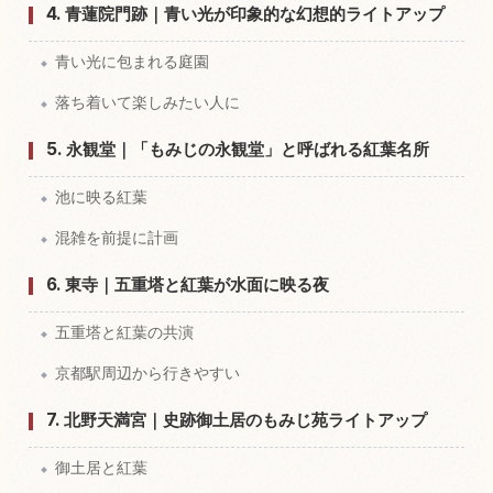
4. 青蓮院門跡｜青い光が印象的な幻想的ライトアップ
青い光に包まれる庭園
落ち着いて楽しみたい人に
5. 永観堂｜「もみじの永観堂」と呼ばれる紅葉名所
池に映る紅葉
混雑を前提に計画
6. 東寺｜五重塔と紅葉が水面に映る夜
五重塔と紅葉の共演
京都駅周辺から行きやすい
7. 北野天満宮｜史跡御土居のもみじ苑ライトアップ
御土居と紅葉