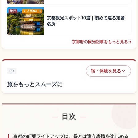
旅行
人気No.3
京都観光スポット10選｜初めて巡る定番
名所
京都府の観光記事をもっと見る
→
宿・体験を見る
PR
旅をもっとスムーズに
目次
宿を探す
↗
体験を探す
↗
京都の紅葉ライトアップは、昼とは違う表情を楽しめる