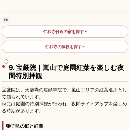
る京都の世界遺産
記事を読む
→
PR
仁和寺付近の宿を探す
↗
仁和寺の体験を探す
↗
9. 宝厳院｜嵐山で庭園紅葉を楽しむ夜
間特別拝観
宝厳院は、天龍寺の塔頭寺院で、嵐山エリアの紅葉名所とし
て知られています。
秋には庭園の特別拝観が行われ、夜間ライトアップを楽しめ
る時期があります。
獅子吼の庭と紅葉