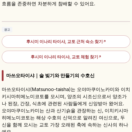
흐름을 존중하면 차분하게 참배할 수 있어요.
후시미 이나리 타이샤란?｜교토 이나리 총본궁·
천본도리
기사 읽기
→
광고
후시미 이나리 타이샤, 교토 근처 숙소 찾기
↗
후시미 이나리 타이샤, 교토 체험 찾기
↗
마쓰오타이샤｜술 빚기와 만들기의 수호신
마쓰오타이샤(Matsunoo-taisha)는 오야마쿠이노카미와 이치
키시마히메노미코토를 모시며, 양조의 시조신으로서 양조가
나 된장, 간장, 식초에 관련된 사람들에게 신앙받아 왔어요.
오야마쿠이노카미는 산과 산기슭을 관장하는 신, 이치키시마
히메노미코토는 해상 수호의 신덕으로 알려진 여신으로, 두
신을 함께 모시는 교토 가장 오래된 축에 속하는 신사의 하나
예요.