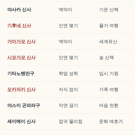
야사카 신사
액막이
기온 산책
기후네 신사
인연 맺기
물가 여행
가미가모 신사
액막이
세계유산
시모가모 신사
인연 맺기
숲 산책
기타노텐만구
학업 성취
입시 기원
오카자키 신사
자식 점지
가족 여행
야스이 곤피라구
악연 끊기
마음 전환
세이메이 신사
잡귀 물리침
문화 애호가