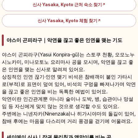
신사 Yasaka, Kyoto 근처 숙소 찾기
↗
신사 Yasaka, Kyoto 체험 찾기
↗
야스이 곤피라구｜악연을 끊고 좋은 인연을 맺는 기도
야스이 곤피라구(Yasui Konpira-gū)는 스토쿠 천황, 오모노누
시노카미, 미나모토노 요리마사 공을 모시며, 악연을 끊고 좋
은 인연을 맺는 신사로 알려져 있어요.
상징적인 인연 끊기·인연 맺기 비석은 참배객이 붙인 가타시
로(부적)로 표면이 덮여 있어, 비석의 구멍을 빠져나가며 악연
을 끊고 좋은 인연을 비는 독특한 예법이 있어요.
악연이란 인간관계뿐 아니라 술이나 도박, 병, 습관이나 망설
임 등 자신에게 맞지 않는 것으로 생각할 수도 있어요.
주변에는 니넨자카(Ninenzaka)나 히가시야마의 돌길이 있어,
참배 후에는 마음을 다스리며 거리 풍경을 걷기에 어울려요.
세이메이 신사｜잡귀 물리침과 액막이를 비는 곳