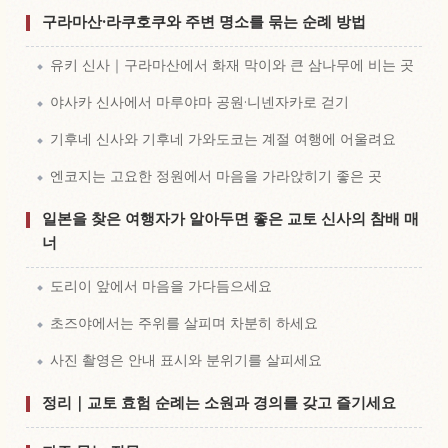
구라마산·라쿠호쿠와 주변 명소를 묶는 순례 방법
유키 신사｜구라마산에서 화재 막이와 큰 삼나무에 비는 곳
야사카 신사에서 마루야마 공원·니넨자카로 걷기
기후네 신사와 기후네 가와도코는 계절 여행에 어울려요
엔코지는 고요한 정원에서 마음을 가라앉히기 좋은 곳
일본을 찾은 여행자가 알아두면 좋은 교토 신사의 참배 매
너
도리이 앞에서 마음을 가다듬으세요
초즈야에서는 주위를 살피며 차분히 하세요
사진 촬영은 안내 표시와 분위기를 살피세요
정리｜교토 효험 순례는 소원과 경의를 갖고 즐기세요