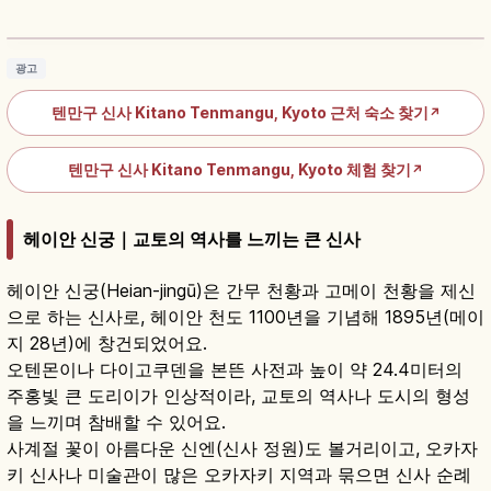
소 가이드
기사 읽기
→
광고
텐만구 신사 Kitano Tenmangu, Kyoto 근처 숙소 찾기
↗
텐만구 신사 Kitano Tenmangu, Kyoto 체험 찾기
↗
헤이안 신궁｜교토의 역사를 느끼는 큰 신사
헤이안 신궁(Heian-jingū)은 간무 천황과 고메이 천황을 제신
으로 하는 신사로, 헤이안 천도 1100년을 기념해 1895년(메이
지 28년)에 창건되었어요.
오텐몬이나 다이고쿠덴을 본뜬 사전과 높이 약 24.4미터의
주홍빛 큰 도리이가 인상적이라, 교토의 역사나 도시의 형성
을 느끼며 참배할 수 있어요.
사계절 꽃이 아름다운 신엔(신사 정원)도 볼거리이고, 오카자
키 신사나 미술관이 많은 오카자키 지역과 묶으면 신사 순례