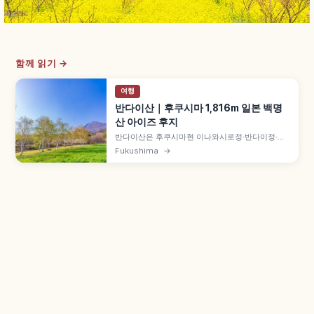
함께 읽기 →
여행
반다이산｜후쿠시마 1,816m 일본 백명
산 아이즈 후지
반다이산은 후쿠시마현 이나와시로정·반다이정·기
타시오바라촌의 활화산 해발 1,816m 일본 백명산
Fukushima
→
으로, '아이즈후지'·'아이즈반다이산' 별칭으로도 알
려져 있습니다. 1888년(메이지 21년) 대분화로 우
라반다이 히바라호·아키모토호·오노가와호 호소군
이 형성되었고, 핫포다이 코스 등이 정비되어 있습
니다.