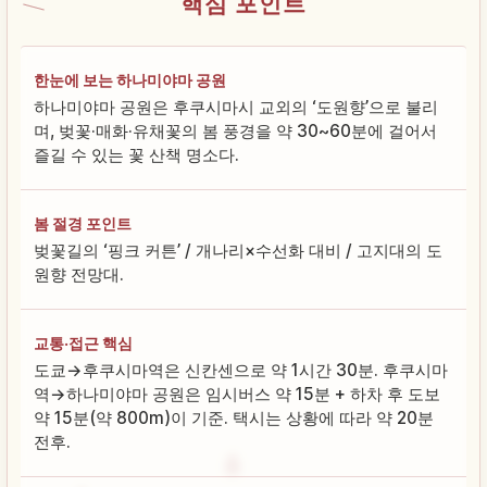
핵심 포인트
한눈에 보는 하나미야마 공원
하나미야마 공원은 후쿠시마시 교외의 ‘도원향’으로 불리
며, 벚꽃·매화·유채꽃의 봄 풍경을 약 30~60분에 걸어서
즐길 수 있는 꽃 산책 명소다.
봄 절경 포인트
벚꽃길의 ‘핑크 커튼’ / 개나리×수선화 대비 / 고지대의 도
원향 전망대.
교통·접근 핵심
도쿄→후쿠시마역은 신칸센으로 약 1시간 30분. 후쿠시마
역→하나미야마 공원은 임시버스 약 15분 + 하차 후 도보
약 15분(약 800m)이 기준. 택시는 상황에 따라 약 20분
전후.