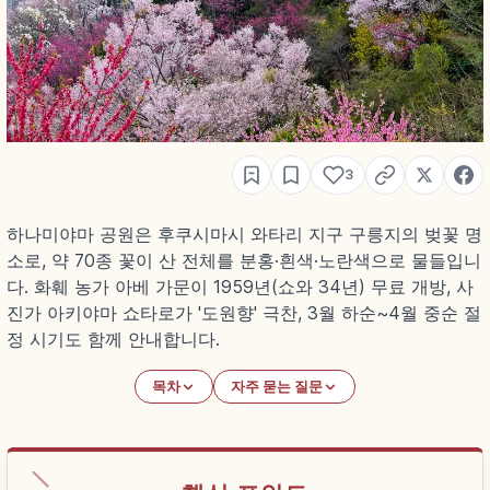
3
하나미야마 공원은 후쿠시마시 와타리 지구 구릉지의 벚꽃 명
소로, 약 70종 꽃이 산 전체를 분홍·흰색·노란색으로 물들입니
다. 화훼 농가 아베 가문이 1959년(쇼와 34년) 무료 개방, 사
진가 아키야마 쇼타로가 '도원향' 극찬, 3월 하순~4월 중순 절
정 시기도 함께 안내합니다.
목차
자주 묻는 질문