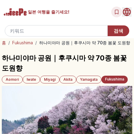
일본 여행을
즐기세요!
홈
/
Fukushima
/
하나미야마 공원｜후쿠시마 약 70종 봄꽃 도원향
하나미야마 공원｜후쿠시마 약 70종 봄꽃
도원향
Fukushima
Aomori
Iwate
Miyagi
Akita
Yamagata