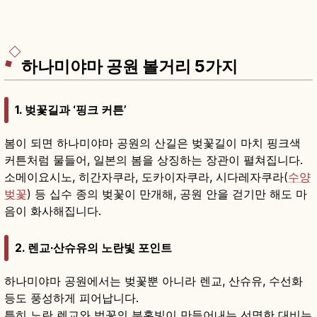
하나미야마 공원 볼거리 5가지
1. 벚꽃길과 ‘핑크 커튼’
봄이 되면 하나미야마 공원의 산길은 벚꽃길이 마치 핑크색
커튼처럼 물들어, 일본의 봄을 상징하는 장관이 펼쳐집니다.
소메이요시노, 히간자쿠라, 도카이자쿠라, 시다레자쿠라(
수양
벚꽃
) 등 십수 종의 벚꽃이 만개해, 공원 안을 걷기만 해도 마
음이 화사해집니다.
2. 렌교·산슈유의 노란빛 포인트
하나미야마 공원에서는 벚꽃뿐 아니라 렌교, 산슈유, 수선화
등도 풍성하게 피어납니다.
특히 노란 렌교와 벚꽃의 분홍빛이 만들어내는 선명한 대비는