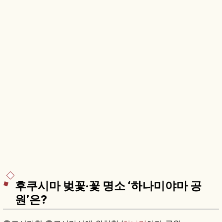
후쿠시마 벚꽃·꽃 명소 ‘하나미야마 공
원’은?