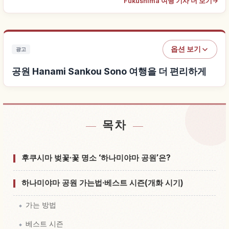
Fukushima 여행 기사 더 보기
→
옵션 보기
광고
공원 Hanami Sankou Sono 여행을 더 편리하게
목차
공원 Hanami Sankou Sono 근처 숙소 찾기
↗
공원 Hanami Sankou Sono 체험 찾기
↗
후쿠시마 벚꽃·꽃 명소 ‘하나미야마 공원’은?
하나미야마 공원 가는법·베스트 시즌(개화 시기)
가는 방법
베스트 시즌