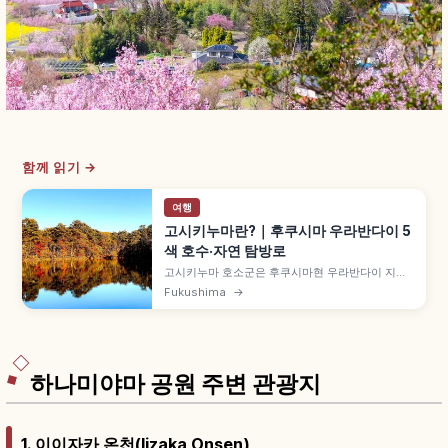
함께 읽기 →
여행
고시키누마란?｜후쿠시마 우라반다이 5
색 호수·자연 탐방로
고시키누마 호소군은 후쿠시마현 우라반다이 지역
의 호소군으로, 1888년 반다이산 대분화 산체 붕괴
Fukushima
→
로 형성되었습니다. 30여 개 호수가 푸른·초록·붉은
등 다채로운 색감을 띱니다. 고시키누마 자연 탐방
로 약 3.6km(1시간 30분~2시간), 비샤몬누마·아오
누마를 살펴봅니다.
하나미야마 공원 주변 관광지
1. 이이자카 온천(Iizaka Onsen)