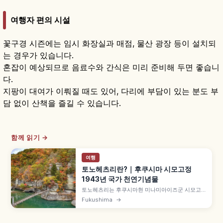
여행자 편의 시설
꽃구경 시즌에는 임시 화장실과 매점, 물산 광장 등이 설치되
는 경우가 있습니다.
혼잡이 예상되므로 음료수와 간식은 미리 준비해 두면 좋습니
다.
지팡이 대여가 이뤄질 때도 있어, 다리에 부담이 있는 분도 부
담 없이 산책을 즐길 수 있습니다.
함께 읽기 →
여행
토노헤츠리란?｜후쿠시마 시모고정
1943년 국가 천연기념물
토노헤츠리는 후쿠시마현 미나미아이즈군 시모고
정의 협곡 경승지로, 1943년(쇼와 18년) 국가 천연
Fukushima
→
기념물 지정, '헤쓰리'는 아이즈 방언으로 '강에 바짝
닿은 험한 절벽', 오카와 침식 형성, 총길이 약
200m 기암(병풍바위·에보시바위·고마토바위) 등