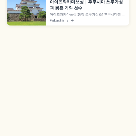
아이즈와카마쓰성｜후쿠시마 쓰루가성
과 붉은 기와 천수
아이즈와카마쓰성(통칭 쓰루가성)은 후쿠시마현 아
이즈와카마쓰시의 일본 명성으로, 1384년(시토쿠
Fukushima
→
원년) 아시나 나오모리가 '히가시쿠로카와관'을 축
성한 것이 시작입니다. 1593년(분로쿠 2년) 가모 우
지사토가 7층 천수를 완성해 '쓰루가성'이라 명명했
으며, 보신전쟁 1개월 농성과 1965년 재건 역사도
함께 안내합니다.