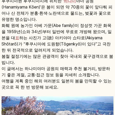
후쿠시마현 후쿠시마시에 위치한 ‘
하나미
야마 공원
(Hanamiyama Kōen)’은 봄이 되면 약 70종의 꽃이 앞다퉈 피
어나 산 전체가 분홍·흰색·노란색으로 물드는, 벚꽃과 꽃으로
유명한 명소입니다.
화훼 원예 농가인 아베 가문(Abe family)이 정성껏 가꾼 화목
을 1959년(쇼와 34년)부터 일반에 무료로 개방해 왔으며, 일
본을 대
표
하는 사진가 고(故) 아키야마 쇼타로(Akiyama
Shōtarō)가 “후쿠시마에 도원향(Tōgenkyō)이 있다”고 극찬
한 뒤 전국적으로 알려지게 되었습니다.
봄철 절정기에는 많은 관광객이 찾아 국내외 꽃구경객으로 붐
빕니다.
이 글에서는 하나미야마 공원의 매력과 추천 볼거리, 방문하
기 좋은 계절, 교통·접근 정보 등을 자세히 소개합니다.
여행을 계획 중인 해외 여러분도 일본의 봄을 만끽할 수 있는
곳으로 꼭 한 번 방문해 보세요.