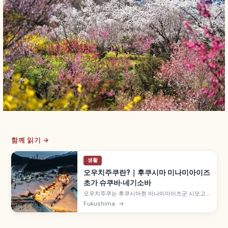
함께 읽기 →
생활
오우치주쿠란?｜후쿠시마 미나미아이즈
초가 슈쿠바·네기소바
오우치주쿠는 후쿠시마현 미나미아이즈군 시모고
마치의 초가지붕 가옥이 늘어선 옛 슈쿠바마치(역참
Fukushima
→
마을)로, 아이즈와 닛코를 잇는 가도의 요충지였습
니다. 1981년(쇼와 56년) 국가 선정 중요 전통적 건
조물군 보존지구, 명물 네기소바 약 1,000~1,300