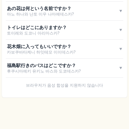
あの花は何という名前ですか？
▼
아노 하나와 난토 이우 나마에데스카?
トイレはどこにありますか？
▼
토이레와 도코니 아리마스카?
花木畑に入ってもいいですか？
▼
카보쿠바타케니 하잇테모 이이데스카?
福島駅行きのバスはどこですか？
▼
후쿠시마에키 유키노 바스와 도코데스카?
브라우저가 음성 합성을 지원하지 않습니다