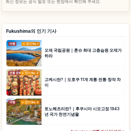
최신 정보는 공식 발표 또는 현장에서 확인해 주세요.
Fukushima의 인기 기사
여행
인기 No.1
오제 국립공원｜혼슈 최대 고층습원 오제가
하라
전통 문화
인기 No.2
고케시란?｜도호쿠 11개 계통·전통·창작 차
이
여행
인기 No.3
토노헤츠리란?｜후쿠시마 시모고정 1943
년 국가 천연기념물