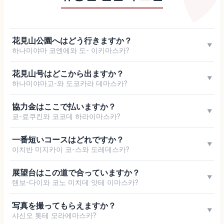
花見山公園へはどう行きますか？
▼
하나미야마 코엔에와 도- 이키마스카?
花見山号はどこから出ますか？
▼
하나미야마고-와 도코카라 데마스카?
協力金はここで払いますか？
▼
쿄-료쿠킨와 코코데 하라이마스카?
一番短いコースはどれですか？
▼
이치반 미지카이 코-스와 도레데스카?
展望台はこの道で合っていますか？
▼
텐보-다이와 코노 미치데 앗테 이마스카?
写真を撮ってもらえますか？
▼
샤신오 톳테 모라에마스카?