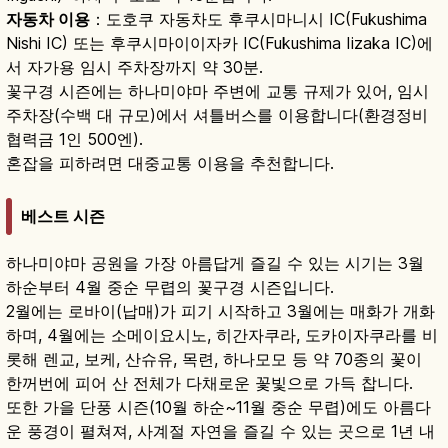
자동차 이용
：도호쿠 자동차도 후쿠시마니시 IC(Fukushima
Nishi IC) 또는 후쿠시마이이자카 IC(Fukushima Iizaka IC)에
서 자가용 임시 주차장까지 약 30분.
꽃구경 시즌에는 하나미야마 주변에 교통 규제가 있어, 임시
주차장(수백 대 규모)에서 셔틀버스를 이용합니다(환경정비
협력금 1인 500엔).
혼잡을 피하려면 대중교통 이용을 추천합니다.
베스트 시즌
하나미야마 공원을 가장 아름답게 즐길 수 있는 시기는 3월
하순부터 4월 중순 무렵의 꽃구경 시즌입니다.
2월에는 로바이(납매)가 피기 시작하고 3월에는 매화가 개화
하며, 4월에는 소메이요시노, 히간자쿠라, 도카이자쿠라를 비
롯해 렌교, 보케, 산슈유, 목련, 하나모모 등 약 70종의 꽃이
한꺼번에 피어 산 전체가 다채로운 꽃빛으로 가득 찹니다.
또한 가을 단풍 시즌(10월 하순~11월 중순 무렵)에도 아름다
운 풍경이 펼쳐져, 사계절 자연을 즐길 수 있는 곳으로 1년 내