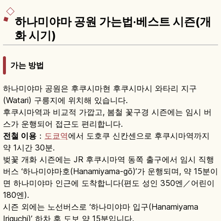
엔 등을 함께 안내합니다.
하나미야마 공원 가는법·베스트 시즌(개
화 시기)
가는 방법
하나미야마 공원은 후쿠시마현 후쿠시마시 와타리 지구
(Watari) 구릉지에 위치해 있습니다.
후쿠시마역과 비교적 가깝고, 봄철 꽃구경 시즌에는 임시 버
스가 운행되어 접근도 편리합니다.
전철 이용
：
도쿄역
에서 도호쿠 신칸센으로 후쿠시마역까지
약 1시간 30분.
벚꽃 개화 시즌에는 JR 후쿠시마역 동쪽 출구에서 임시 직행
버스 ‘하나미야마호(Hanamiyama-gō)’가 운행되며, 약 15분이
면 하나미야마 인근에 도착합니다(편도 성인 350엔／어린이
180엔).
시즌 외에는 노선버스로 ‘하나미야마 입구(Hanamiyama
Iriguchi)’ 하차 후 도보 약 15분입니다.