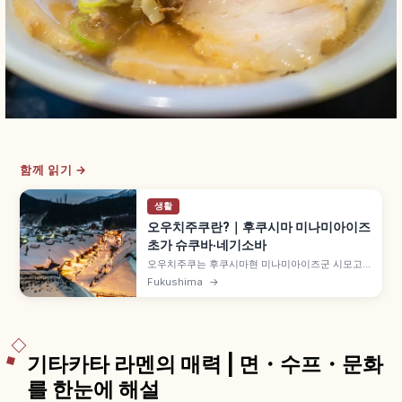
함께 읽기 →
생활
오우치주쿠란?｜후쿠시마 미나미아이즈
초가 슈쿠바·네기소바
오우치주쿠는 후쿠시마현 미나미아이즈군 시모고
마치의 초가지붕 가옥이 늘어선 옛 슈쿠바마치(역참
Fukushima
→
마을)로, 아이즈와 닛코를 잇는 가도의 요충지였습
니다. 1981년(쇼와 56년) 국가 선정 중요 전통적 건
조물군 보존지구, 명물 네기소바 약 1,000~1,300
엔 등을 함께 안내합니다.
기타카타 라멘의 매력 | 면・수프・문화
를 한눈에 해설