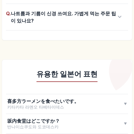
Q.
나트륨과 기름이 신경 쓰여요. 가볍게 먹는 주문 팁
keyboard_arrow_down
이 있나요?
유용한 일본어 표현
喜多方ラーメンを食べたいです。
▼
키타카타 라멘오 타베타이데스
坂内食堂はどこですか？
▼
반나이쇼쿠도와 도코데스카