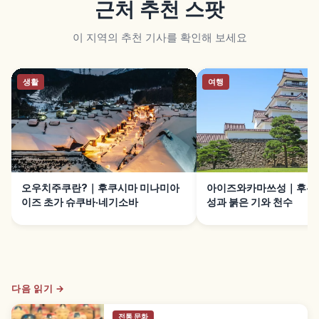
근처 추천 스팟
이 지역의 추천 기사를 확인해 보세요
생활
여행
오우치주쿠란?｜후쿠시마 미나미아
아이즈와카마쓰성｜후쿠
이즈 초가 슈쿠바·네기소바
성과 붉은 기와 천수
다음 읽기 →
전통 문화