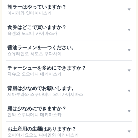
朝ラーはやっていますか？
▼
아사라와 얏테이마스카
食券はどこで買いますか？
▼
쇽켄와 도코데 카이마스카
醤油ラーメンを一つください。
▼
쇼유라멘오 히토츠 쿠다사이
チャーシューを多めにできますか？
▼
차슈오 오오메니 데키마스카
背脂は少なめでお願いします。
▼
세아부라와 스쿠나메데 오네가이시마스
麺は少なめにできますか？
▼
멘와 스쿠나메니 데키마스카
お土産用の生麺はありますか？
▼
오미야게요오노 나마멘와 아리마스카