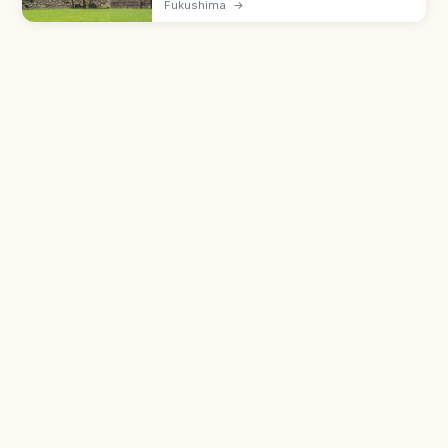
이즈와카마쓰시의 일본 명성으로, 1384년(시토쿠
Fukushima
→
원년) 아시나 나오모리가 '히가시쿠로카와관'을 축
성한 것이 시작입니다. 1593년(분로쿠 2년) 가모 우
지사토가 7층 천수를 완성해 '쓰루가성'이라 명명했
으며, 보신전쟁 1개월 농성과 1965년 재건 역사도
함께 안내합니다.