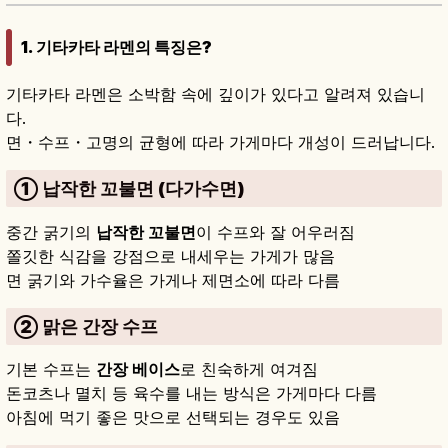
1. 기타카타 라멘의 특징은?
기타카타 라멘은 소박함 속에 깊이가 있다고 알려져 있습니
다.
면・수프・고명의 균형에 따라 가게마다 개성이 드러납니다.
① 납작한 꼬불면 (다가수면)
중간 굵기의
납작한 꼬불면
이 수프와 잘 어우러짐
쫄깃한 식감을 강점으로 내세우는 가게가 많음
면 굵기와 가수율은 가게나 제면소에 따라 다름
② 맑은 간장 수프
기본 수프는
간장 베이스
로 친숙하게 여겨짐
돈코츠나 멸치 등 육수를 내는 방식은 가게마다 다름
아침에 먹기 좋은 맛으로 선택되는 경우도 있음