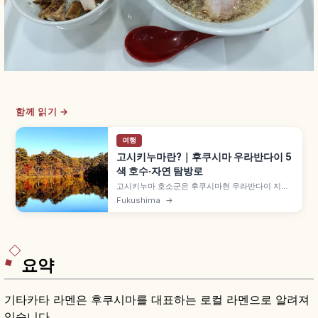
함께 읽기 →
여행
고시키누마란?｜후쿠시마 우라반다이 5
색 호수·자연 탐방로
고시키누마 호소군은 후쿠시마현 우라반다이 지역
의 호소군으로, 1888년 반다이산 대분화 산체 붕괴
Fukushima
→
로 형성되었습니다. 30여 개 호수가 푸른·초록·붉은
등 다채로운 색감을 띱니다. 고시키누마 자연 탐방
로 약 3.6km(1시간 30분~2시간), 비샤몬누마·아오
누마를 살펴봅니다.
요약
기타카타 라멘은 후쿠시마를 대표하는 로컬 라멘으로 알려져
있습니다.