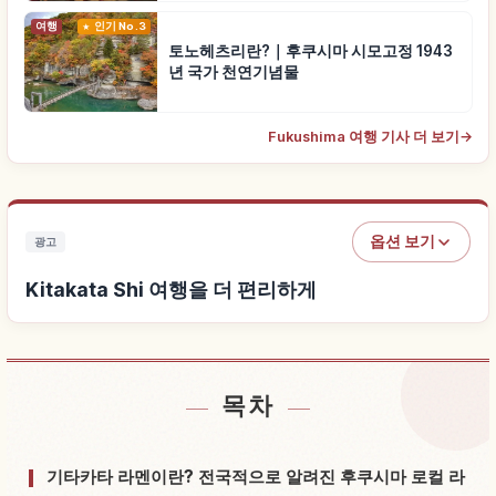
여행
인기 No.3
토노헤츠리란?｜후쿠시마 시모고정 1943
년 국가 천연기념물
Fukushima 여행 기사 더 보기
→
옵션 보기
광고
Kitakata Shi 여행을 더 편리하게
목차
Kitakata Shi 근처 숙소 찾기
↗
Kitakata Shi 체험 찾기
↗
기타카타 라멘이란? 전국적으로 알려진 후쿠시마 로컬 라