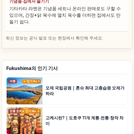
기념품·집에서 즐기기
기타카타 라멘은 기념품 세트나 온라인 판매로도 구할 수
있으며, 간장+닭 육수에 멸치 육수를 더하면 집에서도 만
들기 쉽다.
최신 정보는 공식 발표 또는 현장에서 확인해 주세요.
Fukushima의 인기 기사
여행
인기 No.1
오제 국립공원｜혼슈 최대 고층습원 오제가
하라
전통 문화
인기 No.2
고케시란?｜도호쿠 11개 계통·전통·창작 차
이