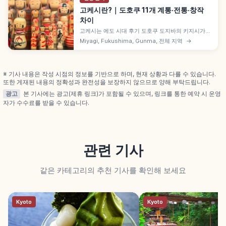
고케시란?｜도호쿠 11개 계통·전통·창작
차이
고케시는 에도 시대 후기 도호쿠 도지바의 키지시가
만들기 시작한 목제 인형으로, 둥근 머리와 원통형 몸
Miyagi, Fukushima, Gunma, 전체 지역
→
체의 단순한 조형이 특징입니다. 미야기 나루코·야마
가타 자오타카유 등 11개 전통 계통과 1981년 미야기
전통 공예품 지정 배경도 함께 살펴봅니다.
※ 기사 내용은 작성 시점의 정보를 기반으로 하며, 현재 상황과 다를 수 있습니다.
또한 게재된 내용의 정확성과 완전성을 보장하지 않으므로 양해 부탁드립니다.
광고
본 기사에는 광고(제휴 링크)가 포함될 수 있으며, 링크를 통한 예약 시 운영
자가 수수료를 받을 수 있습니다.
관련 기사
같은 카테고리의 추천 기사를 확인해 보세요
Kyoto
Kyoto