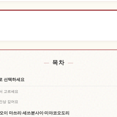
찾기
체험
↗
목차
로 선택하세요
서 고르세요
 인상 깊어요
아오이 마쓰리·세쓰분사이·미야코오도리