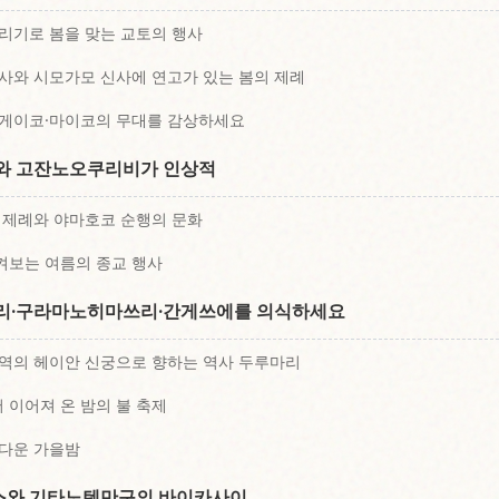
리기로 봄을 맞는 교토의 행사
사와 시모가모 신사에 연고가 있는 봄의 제례
게이코·마이코의 무대를 감상하세요
와 고잔노오쿠리비가 인상적
 제례와 야마호코 순행의 문화
보는 여름의 종교 행사
쓰리·구라마노히마쓰리·간게쓰에를 의식하세요
역의 헤이안 신궁으로 향하는 역사 두루마리
이어져 온 밤의 불 축제
다운 가을밤
스와 기타노텐만구의 바이카사이