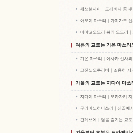
세쓰분사이｜도깨비나 콩 뿌
아오이 마쓰리｜가미가모 신
미야코오도리·봄의 오도리｜
여름의 교토는 기온 마쓰리
기온 마쓰리｜야사카 신사의
고잔노오쿠리비｜조용히 지켜
가을의 교토는 지다이 마
지다이 마쓰리｜오카자키 지
구라마노히마쓰리｜산골에서 
간게쓰에｜달을 즐기는 교토
겨울부터 초봄은 도카에비