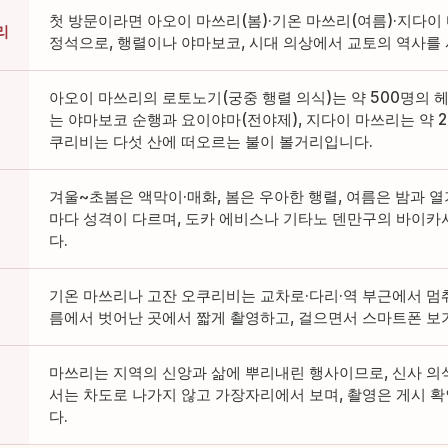
첫 방문이라면 아오이 마쓰리(봄)·기온 마쓰리(여름)·지다이
리
정석으로, 행렬이나 야마보코, 시대 의상에서 교토의 역사를 
아오이 마쓰리의 로토노기(궁중 행렬 의식)는 약 500명의 헤
는 야마보코 순행과 요이야마(전야제), 지다이 마쓰리는 약 2
쿠리비는 다섯 산에 떠오르는 불이 볼거리입니다.
겨울~초봄은 액막이·매화, 봄은 우아한 행렬, 여름은 밤과 열
마다 성격이 다르며, 도카 에비스나 기타노 덴만구의 바이카
다.
기온 마쓰리나 고잔 오쿠리비는 교차로·다리·역 부근에서 멈춰
름에서 벗어난 곳에서 짧게 촬영하고, 걸으면서 스마트폰 보
마쓰리는 지역의 신앙과 삶에 뿌리내린 행사이므로, 신사 의
서는 차도로 나가지 않고 가장자리에서 보며, 촬영은 게시 
다.