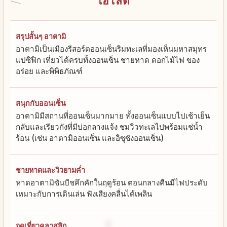
ไฮไลต์
สรุปสั้นๆ อาตามิ
อาตามิเป็นเมืองรีสอร์ตออนเซ็นริมทะเลที่มองเห็นมหาสมุทร
แปซิฟิก เที่ยวได้ครบทั้งออนเซ็น ชายหาด ดอกไม้ไฟ ของ
อร่อย และพิพิธภัณฑ์
สนุกกับออนเซ็น
อาตามิมีสถานที่ออนเซ็นมากมาย ทั้งออนเซ็นแบบไปเช้าเย็น
กลับและเรียวกังที่มีบ่อกลางแจ้ง ชมวิวทะเลไปพร้อมแช่น้ำ
ร้อน (เช่น อาตามิออนเซ็น และอิซุซังออนเซ็น)
ชายหาดและวิวยามค่ำ
หาดอาตามิซันบีชคึกคักในฤดูร้อน ตอนกลางคืนมีไฟประดับ
เหมาะกับการเดินเล่น ฟังเสียงคลื่นได้เพลิน
จุดเที่ยวคลาสสิก