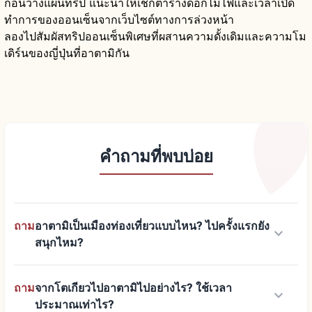
ก่อนวางแผนทริป แนะนำให้เช็กตารางดอกไม้ไฟและเวลาเปิด
ทำการของออนเซ็นจากเว็บไซต์ทางการล่วงหน้า
ลองไปสัมผัสทริปออนเซ็นพิเศษที่ผสานความดั้งเดิมและความโม
เดิร์นของญี่ปุ่นที่อาตามิกัน
คำถามที่พบบ่อย
ถาม
อาตามิเป็นเมืองท่องเที่ยวแบบไหน? ไปครั้งแรกยัง
keyboard_arrow_down
สนุกไหม?
ถาม
จากโตเกียวไปอาตามิไปอย่างไร? ใช้เวลา
keyboard_arrow_down
ประมาณเท่าไร?