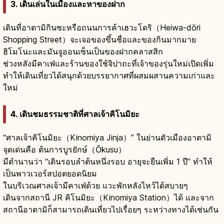
3. เดินเล่นในเมืองและหาของฝาก
เดินที่อาตามิกินซะหรือถนนการค้าเฮวะโดริ（Heiwa-dōri
Shopping Street）จะเจอของขึ้นชื่อและของกินมากมาย
ฮิโมโนะและมันจูออนเซ็นเป็นของฝากคลาสสิก
ช่วงหลังมีคาเฟ่และร้านของใช้จิปาถะที่เจ้าของรุ่นใหม่เปิดเพิ่ม
ทำให้เดินเที่ยวได้สนุกด้วยบรรยากาศที่ผสมผสานความเก่าและ
ใหม่
4. เดินชมธรรมชาติที่ศาลเจ้าคิโนมิยะ
“ศาลเจ้าคิโนมิยะ（Kinomiya Jinja）” ในย่านตัวเมืองอาตามิ
จุดเด่นคือ ต้นการบูรยักษ์（Ōkusu）
มีตำนานว่า “เดินรอบลำต้นหนึ่งรอบ อายุจะยืนเพิ่ม 1 ปี” ทำให้
เป็นพาวเวอร์สปอตยอดนิยม
ในบริเวณศาลเจ้ามีคาเฟ่ด้วย แวะพักหลังไหว้ได้สบายๆ
เดินจากสถานี JR คิโนมิยะ（Kinomiya Station）ได้ และจาก
สถานีอาตามิก็สามารถเดินเที่ยวไปเรื่อยๆ ระหว่างทางได้เช่นกัน