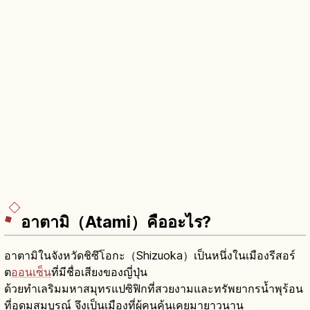
อาตามิ（Atami）คืออะไร?
อาตามิในจังหวัดชิซึโอกะ（Shizuoka）เป็นหนึ่งในเมืองรีสอร์
ต
ออนเซ็น
ที่มีชื่อเสียงของญี่ปุ่น
ด้วยทำเลริมมหาสมุทรแปซิฟิกที่สวยงามและทรัพยากรน้ำพุร้อน
ที่อุดมสมบูรณ์ จึงเป็นเมืองที่ผู้คนคุ้นเคยมายาวนาน