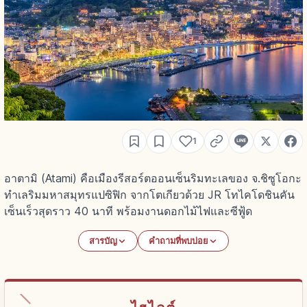
1
อาตามิ (Atami) คือเมืองรีสอร์ตออนเซ็นริมทะเลของ จ.ชิซูโอกะ
ทำเลริมมหาสมุทรแปซิฟิก จากโตเกียวด้วย JR โทไคโดชินคัน
เซ็นเร็วสุดราว 40 นาที พร้อมงานดอกไม้ไฟและซีฟู้ด
สารบัญ
คำถามที่พบบ่อย