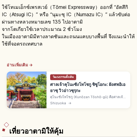
ใช้โทเมเอ็กซ์เพรสเวย์（Tōmei Expressway）ออกที่ “อัตสึกิ
IC（Atsugi IC）” หรือ “นุมะซุ IC（Numazu IC）” แล้วขับต่อ
ผ่านทางหลวงหมายเลข 135 ไปอาตามิ
จากโตเกียวใช้เวลาประมาณ 2 ชั่วโมง
ในเมืองอาตามิมีทางลาดชันและถนนแคบบางพื้นที่ จึงแนะนำให้
ใช้ที่จอดรถเทศบาล
อ่านเพิ่มเติม →
วัฒนธรรมดั้งเดิม
ศาลเจ้าคุโนะซังโทโชกู ชิซูโอกะ: ฝังศพอิเอ
ยาซุ วิวอ่าวซุรุกะ
คุโนะซังโทโชกู (Kunōzan Tōshō-gū) คือศาลเจ้า
เขตซุรุกะ เมืองชิซึโอกะ ที่ฝังศพโทกุงาวะ อิเอยาสุ
Shizuoka
→
สถาปัตยกรรมกงเง็นสึคุริ ขึ้นด้วยนิปปงไดระโรปเวย์
หรือบันไดหิน
เที่ยวอาตามิให้คุ้ม