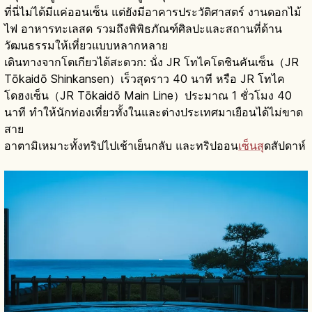
ที่นี่ไม่ได้มีแค่ออนเซ็น แต่ยังมีอาคารประวัติศาสตร์ งานดอกไม้
ไฟ อาหารทะเลสด รวมถึงพิพิธภัณฑ์ศิลปะและสถานที่ด้าน
วัฒนธรรมให้เที่ยวแบบหลากหลาย
เดินทางจากโตเกียวได้สะดวก: นั่ง JR โทไคโดชินคันเซ็น（JR
Tōkaidō Shinkansen）เร็วสุดราว 40 นาที หรือ JR โทไค
โดฮงเซ็น（JR Tōkaidō Main Line）ประมาณ 1 ชั่วโมง 40
นาที ทำให้นักท่องเที่ยวทั้งในและต่างประเทศมาเยือนได้ไม่ขาด
สาย
อาตามิเหมาะทั้งทริปไปเช้าเย็นกลับ และทริปออน
เซ็นสุ
ดสัปดาห์