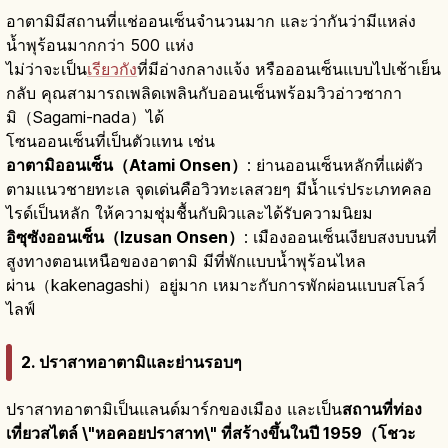
อาตามิมีสถานที่แช่ออนเซ็นจำนวนมาก และว่ากันว่ามีแหล่ง
น้ำพุร้อนมากกว่า 500 แห่ง
ไม่ว่าจะเป็น
เรียวกัง
ที่มีอ่างกลางแจ้ง หรือออนเซ็นแบบไปเช้าเย็น
กลับ คุณสามารถเพลิดเพลินกับออนเซ็นพร้อมวิวอ่าวซากา
มิ（Sagami-nada）ได้
โซนออนเซ็นที่เป็นตัวแทน เช่น
อาตามิออนเซ็น（Atami Onsen）
: ย่านออนเซ็นหลักที่แผ่ตัว
ตามแนวชายทะเล จุดเด่นคือวิวทะเลสวยๆ มีน้ำแร่ประเภทคลอ
ไรด์เป็นหลัก ให้ความชุ่มชื้นกับผิวและได้รับความนิยม
อิซุซังออนเซ็น（Izusan Onsen）
: เมืองออนเซ็นเงียบสงบบนที่
สูงทางตอนเหนือของอาตามิ มีที่พักแบบน้ำพุร้อนไหล
ผ่าน（kakenagashi）อยู่มาก เหมาะกับการพักผ่อนแบบสโลว์
ไลฟ์
2. ปราสาทอาตามิและย่านรอบๆ
ปราสาทอาตามิเป็นแลนด์มาร์กของเมือง และเป็น
สถานที่ท่อง
เที่ยวสไตล์ \"หอคอยปราสาท\" ที่สร้างขึ้นในปี 1959（โชวะ