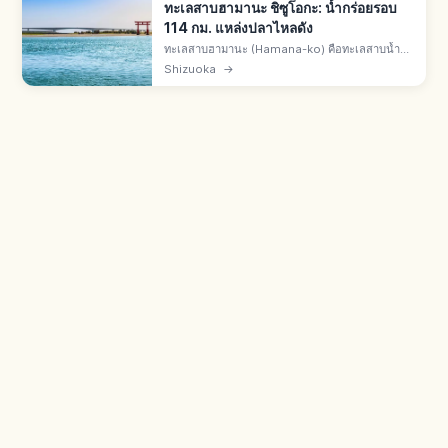
ทะเลสาบฮามานะ ชิซูโอกะ: น้ำกร่อยรอบ
114 กม. แหล่งปลาไหลดัง
ทะเลสาบฮามานะ (Hamana-ko) คือทะเลสาบน้ำ
กร่อยตะวันตกของ จ.ชิซึโอกะ คร่อมเมืองฮามามัตสึ
Shizuoka
→
และโคไซ รอบทะเลสาบราว 114 กม. แหล่งปลาไหล
ชื่อดัง จุดชมวิวพระอาทิตย์ตก