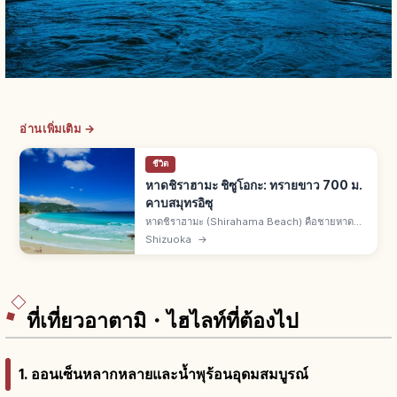
อ่านเพิ่มเติม →
ชีวิต
หาดชิราฮามะ ชิซูโอกะ: ทรายขาว 700 ม.
คาบสมุทรอิซุ
หาดชิราฮามะ (Shirahama Beach) คือชายหาด
เมืองชิโมดะใต้ของคาบสมุทรอิซุ จ.ชิซึโอกะ ทราย
Shizuoka
→
ขาวควอตซ์ละเอียดยาว 700 ม. ทะเลใส เซิร์ฟดัง
จากโตเกียว 2.5-3 ชม.
ที่เที่ยวอาตามิ・ไฮไลท์ที่ต้องไป
1. ออนเซ็นหลากหลายและน้ำพุร้อนอุดมสมบูรณ์