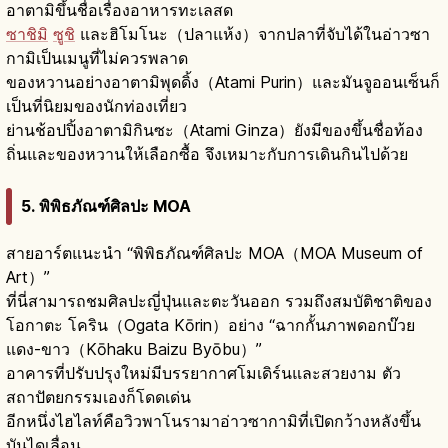
อาตามิขึ้นชื่อเรื่องอาหารทะเลสด
ซาชิมิ
ซูชิ
และฮิโมโนะ（ปลาแห้ง）จากปลาที่จับได้ในอ่าวซา
กามิเป็นเมนูที่ไม่ควรพลาด
ของหวานอย่างอาตามิพุดดิ้ง（Atami Purin）และมันจูออนเซ็นก็
เป็นที่นิยมของนักท่องเที่ยว
ย่านช้อปปิ้งอาตามิกินซะ（Atami Ginza）ยังมีของขึ้นชื่อท้อง
ถิ่นและของหวานให้เลือกซื้อ จึงเหมาะกับการเดินกินไปด้วย
5. พิพิธภัณฑ์ศิลปะ MOA
สายอาร์ตแนะนำ “พิพิธภัณฑ์ศิลปะ MOA（MOA Museum of
Art）”
ที่นี่สามารถชมศิลปะญี่ปุ่นและตะวันออก รวมถึงสมบัติชาติของ
โอกาตะ โคริน（Ogata Kōrin）อย่าง “ฉากกั้นภาพดอกบ๊วย
แดง-ขาว（Kōhaku Baizu Byōbu）”
อาคารที่ปรับปรุงใหม่มีบรรยากาศโมเดิร์นและสวยงาม ตัว
สถาปัตยกรรมเองก็โดดเด่น
อีกหนึ่งไฮไลท์คือวิวพาโนรามาอ่าวซากามิที่เปิดกว้างหลังขึ้น
บันไดเลื่อน