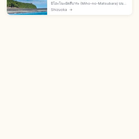
มิโฮะโนะมัตสึบาระ (Miho-no-Matsubara) บน
คาบสมุทรมิโฮะ เขตชิมิซุ เมืองชิซูโอกะ ป่าสน 7 กม.
Shizuoka
→
ฉากภูเขาไฟฟูจิข้ามอ่าวซุรุกะ มรดกโลกฟูจิซังปี
2013 1 ใน 3 มัตสึบาระ