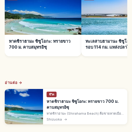
หาดชิราฮามะ ชิซูโอกะ: ทรายขาว
ทะเลสาบฮามานะ ชิซูโอกะ
700 ม. คาบสมุทรอิซุ
รอบ 114 กม. แหล่งปลาไห
อ่านต่อ →
ชีวิต
หาดชิราฮามะ ชิซูโอกะ: ทรายขาว 700 ม.
คาบสมุทรอิซุ
หาดชิราฮามะ (Shirahama Beach) คือชายหาดเมือง
ชิโมดะใต้ของคาบสมุทรอิซุ จ.ชิซึโอกะ ทรายขาว
Shizuoka
→
ควอตซ์ละเอียดยาว 700 ม. ทะเลใส เซิร์ฟดัง จาก
โตเกียว 2.5-3 ชม.