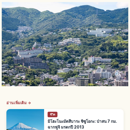
อ่านเพิ่มเติม →
ชีวิต
มิโฮะโนะมัตสึบาระ ชิซูโอกะ: ป่าสน 7 กม.
ฉากฟูจิ มรดกปี 2013