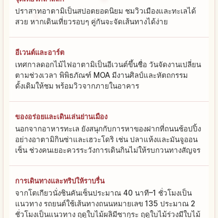
ปราสาทอาตามิเป็นสปอตยอดนิยม ชมวิวเมืองและทะเลได้
สวย หากเดินเที่ยวรอบๆ คู่กันจะจัดเส้นทางได้ง่าย
อีเวนต์และอาร์ต
เทศกาลดอกไม้ไฟอาตามิเป็นอีเวนต์ขึ้นชื่อ วันจัดงานเปลี่ยน
ตามช่วงเวลา พิพิธภัณฑ์ MOA มีงานศิลป์และหัตถกรรม
ดั้งเดิมให้ชม พร้อมวิวจากภายในอาคาร
ของอร่อยและเดินเล่นย่านเมือง
นอกจากอาหารทะเล ยังสนุกกับการหาของฝากที่ถนนช้อปปิ้ง
อย่างอาตามิกินซ่าและเฮวะโดริ เช่น ปลาแห้งและมันจูออน
เซ็น ช่วงคนเยอะควรระวังการเดินกินไม่ให้รบกวนทางสัญจร
การเดินทางและทริปให้ราบรื่น
จากโตเกียวนั่งชินคันเซ็นประมาณ 40 นาที–1 ชั่วโมงเป็น
แนวทาง รถยนต์ใช้เส้นทางถนนหมายเลข 135 ประมาณ 2
ชั่วโมงเป็นแนวทาง ฤดูใบไม้ผลิมีซากุระ ฤดูใบไม้ร่วงมีใบไม้