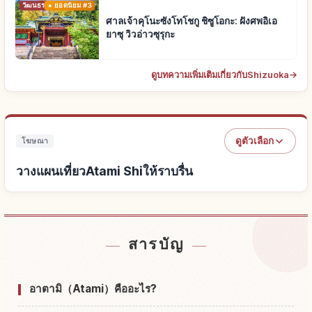
วัฒนธรรมดั้งเดิม
ยอดนิยม #3
ศาลเจ้าคุโนะซังโทโชกู ชิซูโอกะ: ฝังศพอิเอ
ยาซุ วิวอ่าวซุรุกะ
ดูบทความเพิ่มเติมเกี่ยวกับShizuoka
→
ดูตัวเลือก
โฆษณา
วางแผนเที่ยวAtami Shiให้ราบรื่น
หาที่พักใกล้Atami Shi
↗
สารบัญ
หากิจกรรมในAtami Shi
↗
อาตามิ（Atami）คืออะไร?