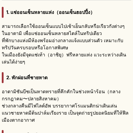
1. แช่ออนเซ็นหลายแห่ง（ออนเซ็นฮอปปิ้ง）
สามารถเลือกใช้ออนเซ็นแบบไปเช้าเย็นกลับหรือเรียวกังต่างๆ
ในอาตามิ เพื่อแช่ออนเซ็นหลายสไตล์ในทริปเดียว
ที่พักบางแห่งมีห้องพร้อมอ่างกลางแจ้งแบบส่วนตัว เหมาะกับ
ทริปวันครบรอบหรือโอกาสพิเศษ
ในเมืองยังมีจุดแช่เท้า（อาชิยุ）ฟรีหลายแห่ง แวะระหว่างเดิน
เล่นได้ง่ายๆ
2. พักผ่อนที่ชายหาด
อาตามิซันบีชเป็นหาดทรายที่คึกคักในช่วงหน้าร้อน（กลาง
กรกฎาคม〜ปลายสิงหาคม）
ช่วงกลางคืนมีไฟไลต์อัพ บรรยากาศโรแมนติกน่าเดินเล่น
แนวชายหาดมีต้นปาล์มเรียงราย เป็นจุดถ่ายรูปยอดนิยมที่ให้ฟีล
เมืองตากอากาศ