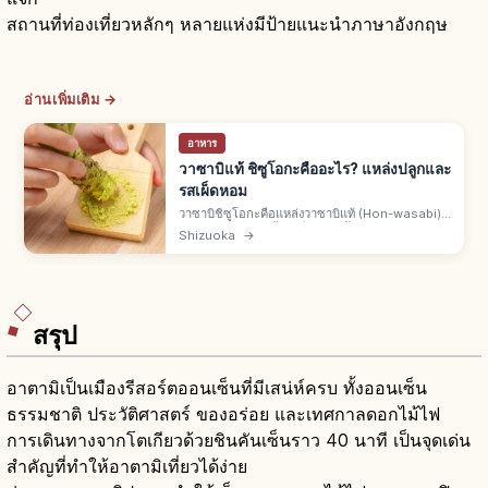
สถานที่ท่องเที่ยวหลักๆ หลายแห่งมีป้ายแนะนำภาษาอังกฤษ
อ่านเพิ่มเติม →
อาหาร
วาซาบิแท้ ชิซูโอกะคืออะไร? แหล่งปลูกและ
รสเผ็ดหอม
วาซาบิชิซูโอกะคือแหล่งวาซาบิแท้ (Hon-wasabi)
ระดับชาติ ปลูกในน้ำใสที่อิซุ ต้นน้ำอาเบะกาวะและ
Shizuoka
→
อามางิ กำเนิดที่ย่านอุโทกิ กลิ่นหอม เผ็ดสะอาด คู่ซา
ชิมิและโซบะ
สรุป
อาตามิเป็นเมืองรีสอร์ตออนเซ็นที่มีเสน่ห์ครบ ทั้งออนเซ็น
ธรรมชาติ ประวัติศาสตร์ ของอร่อย และเทศกาลดอกไม้ไฟ
การเดินทางจากโตเกียวด้วยชินคันเซ็นราว 40 นาที เป็นจุดเด่น
สำคัญที่ทำให้อาตามิเที่ยวได้ง่าย