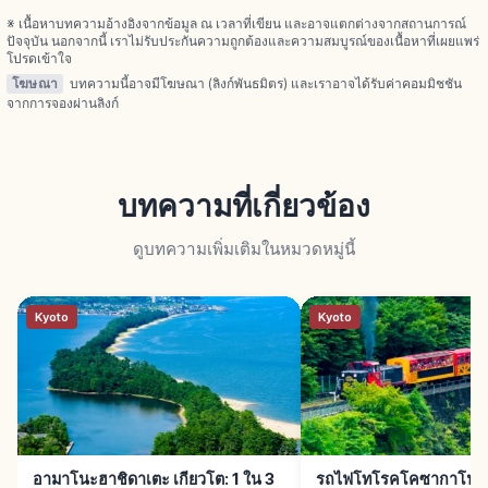
※ เนื้อหาบทความอ้างอิงจากข้อมูล ณ เวลาที่เขียน และอาจแตกต่างจากสถานการณ์
ปัจจุบัน นอกจากนี้ เราไม่รับประกันความถูกต้องและความสมบูรณ์ของเนื้อหาที่เผยแพร่
โปรดเข้าใจ
โฆษณา
บทความนี้อาจมีโฆษณา (ลิงก์พันธมิตร) และเราอาจได้รับค่าคอมมิชชัน
จากการจองผ่านลิงก์
บทความที่เกี่ยวข้อง
ดูบทความเพิ่มเติมในหมวดหมู่นี้
Kyoto
Kyoto
อามาโนะฮาชิดาเตะ เกียวโต: 1 ใน 3
รถไฟโทโรคโคซากาโนะ เก