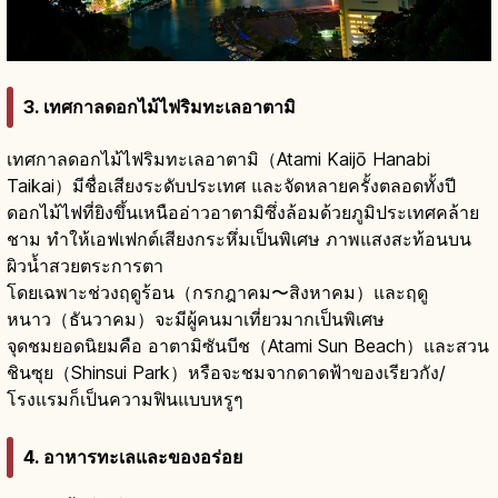
3. เทศกาลดอกไม้ไฟริมทะเลอาตามิ
เทศกาลดอกไม้ไฟริมทะเลอาตามิ（Atami Kaijō Hanabi
Taikai）มีชื่อเสียงระดับประเทศ และจัดหลายครั้งตลอดทั้งปี
ดอกไม้ไฟที่ยิงขึ้นเหนืออ่าวอาตามิซึ่งล้อมด้วยภูมิประเทศคล้าย
ชาม ทำให้เอฟเฟกต์เสียงกระหึ่มเป็นพิเศษ ภาพแสงสะท้อนบน
ผิวน้ำสวยตระการตา
โดยเฉพาะช่วงฤดูร้อน（กรกฎาคม〜สิงหาคม）และฤดู
หนาว（ธันวาคม）จะมีผู้คนมาเที่ยวมากเป็นพิเศษ
จุดชมยอดนิยมคือ อาตามิซันบีช（Atami Sun Beach）และสวน
ชินซุย（Shinsui Park）หรือจะชมจากดาดฟ้าของเรียวกัง/
โรงแรมก็เป็นความฟินแบบหรูๆ
4. อาหารทะเลและของอร่อย