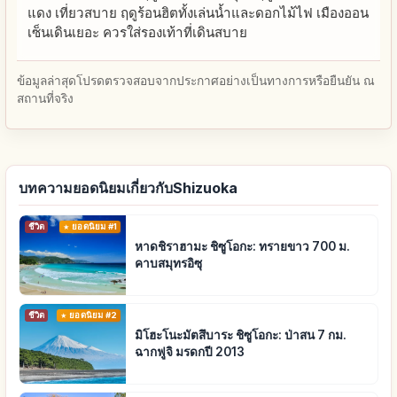
แดง เที่ยวสบาย ฤดูร้อนฮิตทั้งเล่นน้ำและดอกไม้ไฟ เมืองออน
เซ็นเดินเยอะ ควรใส่รองเท้าที่เดินสบาย
ข้อมูลล่าสุดโปรดตรวจสอบจากประกาศอย่างเป็นทางการหรือยืนยัน ณ
สถานที่จริง
บทความยอดนิยมเกี่ยวกับShizuoka
ชีวิต
ยอดนิยม #1
หาดชิราฮามะ ชิซูโอกะ: ทรายขาว 700 ม.
คาบสมุทรอิซุ
ชีวิต
ยอดนิยม #2
มิโฮะโนะมัตสึบาระ ชิซูโอกะ: ป่าสน 7 กม.
ฉากฟูจิ มรดกปี 2013