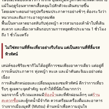
แม้ในฤดูร้อนหากพกเสื้อคลุมไปสักตัวจะเดินสบายขึ้น
โดยเฉพาะตอนถ่ายรูปหรือชมประภาคารอย่างช้าๆ ต้องระวังว่า
หมวกและสัมภาระอาจถูกลมพัด
พื้นเป็นทางลาดยางสลับกับทุ่งหญ้า ควรสวมรองเท้าผ้าใบที่เดิน
สะดวก และเผื่อเวลาเดินรอบรวมการหยุดพักประมาณ 1 ชั่วโมง
ถึง 1 ชั่วโมงครึ่ง
ไม่ใช่สถานที่ที่จะเที่ยวอย่างรีบร้อน แต่เป็นสถานที่ที่ลิ้มรส
ทิวทัศน์
เสน่ห์ของชิริยะซากิไม่ได้อยู่ที่การชมเพียงอาคารเดียว แต่อยู่ที่
การเห็นประภาคาร ทุ่งหญ้า ทะเล และม้าคันดะจิเมะอย่างต่อ
เนื่อง
การเดินสักหน่อยและเปลี่ยนมุมมองชมทิวทัศน์ ดีกว่าการเที่ยว
รีบๆ ดูเฉพาะจุดสำคัญ จะทำให้ที่นี่ฝังใจมากกว่า
นอกจากนี้ บริเวณแหลมมี
ห้องน้ำ
และที่พักผ่อนเล็กๆ แต่
ร้าน
สะดวกซื้อ
และตู้กดน้ำมีจำกัด ควรเตรียมเครื่องดื่มและอาหาร
ว่างจากเมืองมุตสึ (Mutsu) ด้านหน้าเพื่อความอุ่นใจ