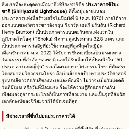
สิ่งแรกที่จะสะดุดตาเมื่อมาถึงชิริยะซากิคือ
ประภาคารชิริยะ
ซากิ (Shiriyazaki Lighthouse)
ที่ตั้งอยู่ปลายแหลม
ประภาคารแห่งนี้สร้างเสร็จในปีเมจิที่ 9 (ค.ศ. 1876) ภายใต้การ
ออกแบบของวิศวกรชาวอังกฤษ ริชาร์ด เฮนรี บรันตัน (Richard
Henry Brunton) เป็นประภาคารแบบตะวันตกแห่งแรกใน
ภูมิภาคโทโฮคุ (Tōhoku) มีความสูงประมาณ 32.8 เมตร และ
เป็นประภาคารก่ออิฐที่ยังใช้งานอยู่ที่สูงที่สุดในญี่ปุ่น
เดือนธันวาคม ค.ศ. 2022 ได้รับการขึ้นทะเบียนเป็นมรดกทาง
วัฒนธรรมที่สำคัญของชาติ และได้รับเลือกให้เป็นหนึ่งใน "50
ประภาคารแห่งญี่ปุ่น" รวมถึงมรดกทางวิศวกรรมโยธาที่คัดสรร
โดยสมาคมวิศวกรรมโยธา ถือเป็นสิ่งก่อสร้างทางประวัติศาสตร์
รูปทรงสีขาวตัดกับสีของทะเลและท้องฟ้า ไม่ว่าจะเป็นวันแดดดี
วันที่มีเมฆ หรือวันที่มีลมแรง ก็จะให้ความรู้สึกแตกต่างกัน
เพียงมองดูจากระยะไกลก็เป็นภาพที่สวยงาม และเป็นจุดที่สัมผัส
เอกลักษณ์ของชิริยะซากิได้ชัดเจนที่สุด
มีช่วงเวลาที่ขึ้นไปบนประภาคารได้