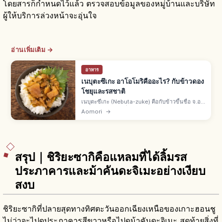
โดยสารก็กำหนดไว้แล้ว ตรวจสอบข้อมูลของหมู่บ้านและบริษัท
ผู้ให้บริการล่วงหน้าจะอุ่นใจ
อ่านเพิ่มเติม →
อาหาร
เนบุตะซึเกะ อาโอโมริคืออะไร? กับข้าวดอง
โชยุและรสชาติ
เนบุตะซึเกะ (Nebuta-zuke) คือกับข้าวขึ้นชื่อ จ.อา
โอโมริ ผสมไข่เฮร์ริ่ง ปลาหมึกแห้ง สาหร่ายคมบุ หัว
Aomori
→
ไชเท้า แตงกวาในซอสโชยุพิเศษ ยามาโมโตะโชคุฮิ
นวางขายกว่า 50 ปี
สรุป｜ชิริยะซากิคือแหลมที่ได้ลิ้มรส
ประภาคารและม้าคันดะจิเมะอย่างเงียบ
สงบ
ชิริยะซากิที่ปลายสุดทางทิศตะวันออกเฉียงเหนือของเกาะฮอนชู
ไม่ว่าจะไปดูประภาคารสีขาวหรือไปดูม้าคันดะจิเมะ สุดท้ายสิ่งที่