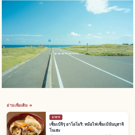
อ่านเพิ่มเติม →
อาหาร
เซ็มเบ้จิรุ อาโอโมริ: หม้อไฟเซ็มเบ้นันบุฮาจิ
โนเฮะ