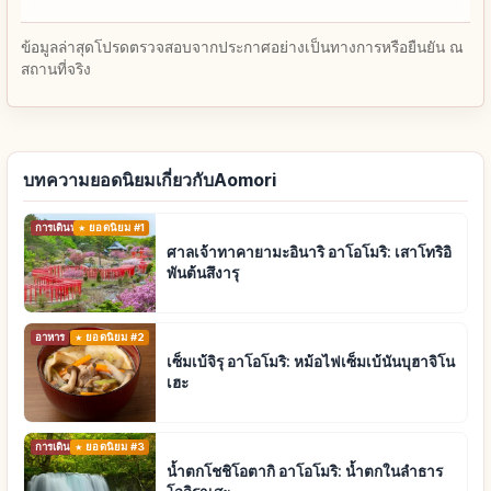
ข้อมูลล่าสุดโปรดตรวจสอบจากประกาศอย่างเป็นทางการหรือยืนยัน ณ
สถานที่จริง
บทความยอดนิยมเกี่ยวกับAomori
การเดินทาง
ยอดนิยม #1
ศาลเจ้าทาคายามะอินาริ อาโอโมริ: เสาโทริอิ
พันต้นสึงารุ
อาหาร
ยอดนิยม #2
เซ็มเบ้จิรุ อาโอโมริ: หม้อไฟเซ็มเบ้นันบุฮาจิโน
เฮะ
การเดินทาง
ยอดนิยม #3
น้ำตกโชชิโอตากิ อาโอโมริ: น้ำตกในลำธาร