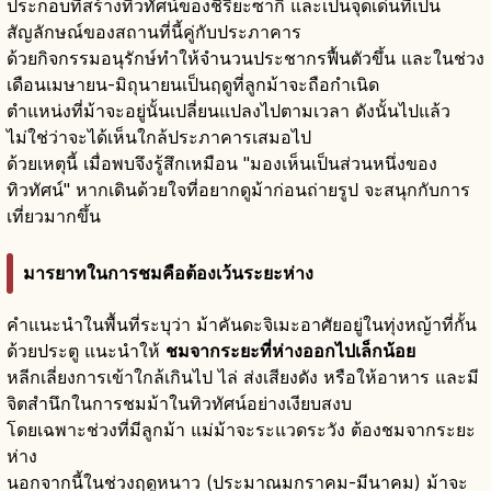
ประกอบที่สร้างทิวทัศน์ของชิริยะซากิ และเป็นจุดเด่นที่เป็น
สัญลักษณ์ของสถานที่นี้คู่กับประภาคาร
ด้วยกิจกรรมอนุรักษ์ทำให้จำนวนประชากรฟื้นตัวขึ้น และในช่วง
เดือนเมษายน-มิถุนายนเป็นฤดูที่ลูกม้าจะถือกำเนิด
ตำแหน่งที่ม้าจะอยู่นั้นเปลี่ยนแปลงไปตามเวลา ดังนั้นไปแล้ว
ไม่ใช่ว่าจะได้เห็นใกล้ประภาคารเสมอไป
ด้วยเหตุนี้ เมื่อพบจึงรู้สึกเหมือน "มองเห็นเป็นส่วนหนึ่งของ
ทิวทัศน์" หากเดินด้วยใจที่อยากดูม้าก่อนถ่ายรูป จะสนุกกับการ
เที่ยวมากขึ้น
มารยาทในการชมคือต้องเว้นระยะห่าง
คำแนะนำในพื้นที่ระบุว่า ม้าคันดะจิเมะอาศัยอยู่ในทุ่งหญ้าที่กั้น
ด้วยประตู แนะนำให้
ชมจากระยะที่ห่างออกไปเล็กน้อย
หลีกเลี่ยงการเข้าใกล้เกินไป ไล่ ส่งเสียงดัง หรือให้อาหาร และมี
จิตสำนึกในการชมม้าในทิวทัศน์อย่างเงียบสงบ
โดยเฉพาะช่วงที่มีลูกม้า แม่ม้าจะระแวดระวัง ต้องชมจากระยะ
ห่าง
นอกจากนี้ในช่วงฤดูหนาว (ประมาณมกราคม-มีนาคม) ม้าจะ