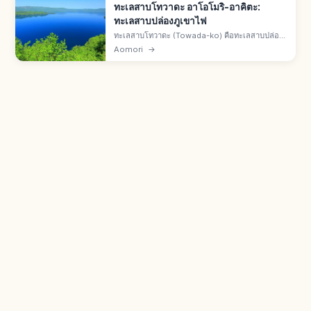
ทะเลสาบโทวาดะ อาโอโมริ-อาคิตะ:
ทะเลสาบปล่องภูเขาไฟ
ทะเลสาบโทวาดะ (Towada-ko) คือทะเลสาบปล่อง
ภูเขาไฟคร่อม จ.อาโอโมริและอาคิตะ แหล่งทิวทัศน์
Aomori
→
พิเศษและอนุสรณ์ธรรมชาติ อุทยานแห่งชาติโทวา
ดะ-ฮาจิมันไต ลำธารโออิราเสะ