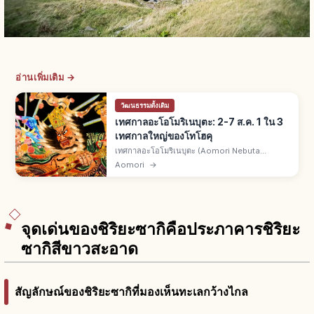
อ่านเพิ่มเติม →
วัฒนธรรมดั้งเดิม
เทศกาลอะโอโมริเนบุตะ: 2-7 ส.ค. 1 ใน 3
เทศกาลใหญ่ของโทโฮคุ
เทศกาลอะโอโมริเนบุตะ (Aomori Nebuta
Matsuri) เมืองอาโอโมริ จ.อาโอโมริ 2-7 ส.ค. ทุกปี
Aomori
→
1 ใน 3 เทศกาลใหญ่แห่งโทโฮคุ ทรัพย์สินวัฒนธรรม
พื้นบ้านชาติ ผู้ชมระดับล้านคน
จุดเด่นของชิริยะซากิคือประภาคารชิริยะ
ซากิสีขาวสะอาด
สัญลักษณ์ของชิริยะซากิที่มองเห็นทะเลกว้างไกล