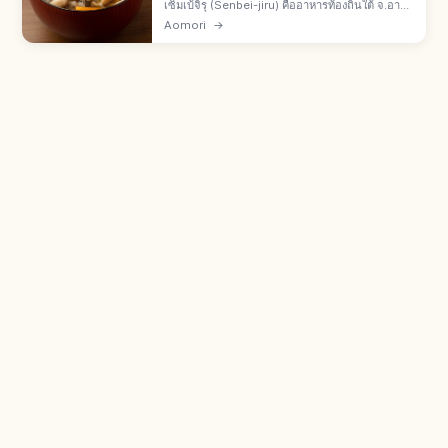
เซ็มเบ้จิรุ (Senbei-jiru) คืออาหารท้องถิ่นใต้ จ.อาโอ
โมริ เมืองฮาจิโนเฮะ หม้อไฟใส่โอสึยุเซ็มเบ้จากแป้ง
Aomori
→
สาลีและเกลือ ต้มแล้วหนึบนุ่ม 100 เมนูชนบทของ
กระทรวงเกษตร