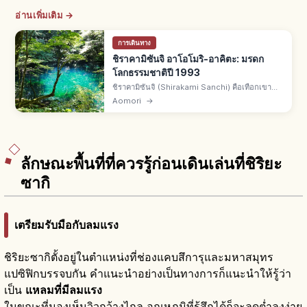
อ่านเพิ่มเติม →
การเดินทาง
ชิราคามิซันจิ อาโอโมริ-อาคิตะ: มรดก
โลกธรรมชาติปี 1993
ชิราคามิซันจิ (Shirakami Sanchi) คือเทือกเขา
คร่อม จ.อาโอโมริ-อาคิตะ มรดกโลกธรรมชาติยูเนส
Aomori
→
โกแรกของญี่ปุ่นปี 1993 พร้อมยากุชิมะ ป่าบีชดึกดำ
บรรพ์ ราว 1,300 ตร.กม.
ลักษณะพื้นที่ที่ควรรู้ก่อนเดินเล่นที่ชิริยะ
ซากิ
เตรียมรับมือกับลมแรง
ชิริยะซากิตั้งอยู่ในตำแหน่งที่ช่องแคบสึการุและมหาสมุทร
แปซิฟิกบรรจบกัน คำแนะนำอย่างเป็นทางการก็แนะนำให้รู้ว่า
เป็น
แหลมที่มีลมแรง
ในขณะที่มองเห็นวิวกว้างไกล อุณหภูมิที่รู้สึกได้ก็จะลดต่ำลงง่าย