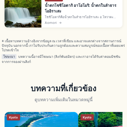
น้ำตกโชชิโอตากิ อาโอโมริ: น้ำตกในลำธาร
โออิราเสะ
โชชิโอตากิคือน้ำตกในลำธารโออิราเสะ อ.โทวาดะ
จ.อาโอโมริ เป็นน้ำตกเดียวในกระแสหลักของลำธาร
Aomori
→
14 กม. จากเนะโนะคุจิทะเลสาบโทวาดะถึงยาเคยามะ
ในอุทยานโทวาดะ-ฮาจิมันไต
※ เนื้อหาบทความอ้างอิงจากข้อมูล ณ เวลาที่เขียน และอาจแตกต่างจากสถานการณ์
ปัจจุบัน นอกจากนี้ เราไม่รับประกันความถูกต้องและความสมบูรณ์ของเนื้อหาที่เผยแพร่
โปรดเข้าใจ
โฆษณา
บทความนี้อาจมีโฆษณา (ลิงก์พันธมิตร) และเราอาจได้รับค่าคอมมิชชัน
จากการจองผ่านลิงก์
บทความที่เกี่ยวข้อง
ดูบทความเพิ่มเติมในหมวดหมู่นี้
Kyoto
Kyoto