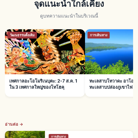
จุดแนะนำใกล้เคียง
ดูบทความแนะนำในบริเวณนี้
วัฒนธรรมดั้งเดิม
การเดินทาง
เทศกาลอะโอโมริเนบุตะ: 2-7 ส.ค. 1
ทะเลสาบโทวาดะ อาโอโมร
ใน 3 เทศกาลใหญ่ของโทโฮคุ
ทะเลสาบปล่องภูเขาไฟ
อ่านต่อ →
การเดินทาง