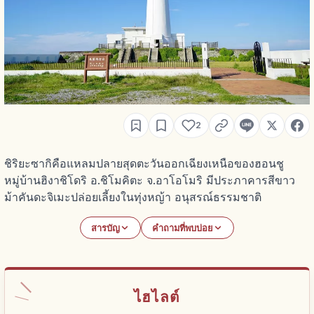
2
ชิริยะซากิคือแหลมปลายสุดตะวันออกเฉียงเหนือของฮอนชู
หมู่บ้านฮิงาชิโดริ อ.ชิโมคิตะ จ.อาโอโมริ มีประภาคารสีขาว
ม้าคันดะจิเมะปล่อยเลี้ยงในทุ่งหญ้า อนุสรณ์ธรรมชาติ
สารบัญ
คำถามที่พบบ่อย
ไฮไลต์