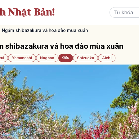
ch Nhật Bản!
｜Ngắm shibazakura và hoa đào mùa xuân
 shibazakura và hoa đào mùa xuân
Gifu
kui
Yamanashi
Nagano
Shizuoka
Aichi