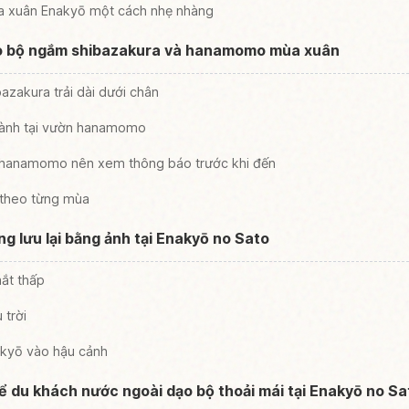
a xuân Enakyō một cách nhẹ nhàng
ạo bộ ngắm shibazakura và hanamomo mùa xuân
zakura trải dài dưới chân
cành tại vườn hanamomo
à hanamomo nên xem thông báo trước khi đến
 theo từng mùa
g lưu lại bằng ảnh tại Enakyō no Sato
ắt thấp
trời
akyō vào hậu cảnh
ể du khách nước ngoài dạo bộ thoải mái tại Enakyō no Sa