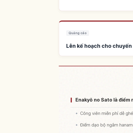
Quảng cáo
Lên kế hoạch cho chuyến 
Tìm chỗ ở gần Hẻm nú
Enakyō no Sato là điểm 
Công viên miễn phí dễ ghé 
Điểm dạo bộ ngắm hanamo