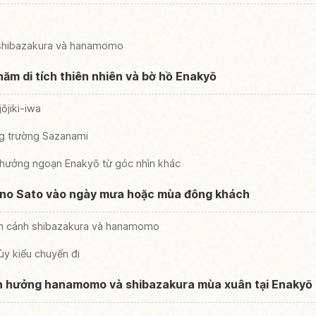
 shibazakura và hanamomo
ăm di tích thiên nhiên và bờ hồ Enakyō
ōjiki-iwa
g trường Sazanami
thưởng ngoạn Enakyō từ góc nhìn khác
 no Sato vào ngày mưa hoặc mùa đông khách
n cảnh shibazakura và hanamomo
ùy kiểu chuyến đi
ận hưởng hanamomo và shibazakura mùa xuân tại Enakyō