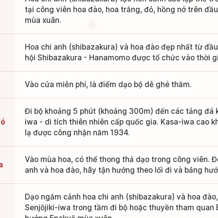
tại công viên hoa đào, hoa trắng, đỏ, hồng nở trên đ
mùa xuân.
Hoa chi anh (shibazakura) và hoa đào đẹp nhất từ đầu
hội Shibazakura - Hanamomo được tổ chức vào thời gi
Vào cửa miễn phí, là điểm dạo bộ dễ ghé thăm.
Đi bộ khoảng 5 phút (khoảng 300m) đến các tảng đá kỳ
đó
iwa - di tích thiên nhiên cấp quốc gia. Kasa-iwa cao 
lạ được công nhận năm 1934.
Vào mùa hoa, có thể thong thả dạo trong công viên. 
a
anh và hoa đào, hãy tận hưởng theo lối đi và bảng h
Dạo ngắm cảnh hoa chi anh (shibazakura) và hoa đào,
Senjōjiki-iwa trong tầm đi bộ hoặc thuyền tham quan