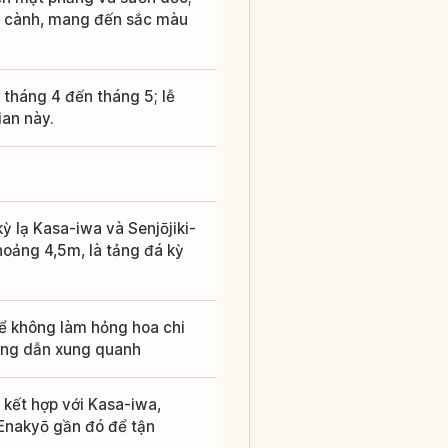
ầu cành, mang đến sắc màu
 tháng 4 đến tháng 5; lễ
an này.
 lạ Kasa-iwa và Senjōjiki-
khoảng 4,5m, là tảng đá kỳ
Để không làm hỏng hoa chi
ướng dẫn xung quanh
 kết hợp với Kasa-iwa,
 Enakyō gần đó để tận