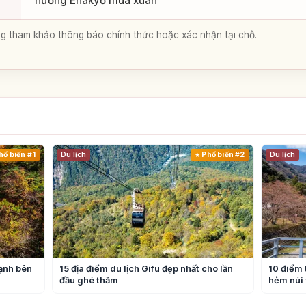
hưởng Enakyō mùa xuân
lòng tham khảo thông báo chính thức hoặc xác nhận tại chỗ.
hổ biến #1
Du lịch
Phổ biến #2
Du lịch
lạnh bên
15 địa điểm du lịch Gifu đẹp nhất cho lần
10 điểm 
đầu ghé thăm
hẻm núi