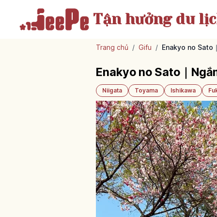
Tận hưởng
du lị
Trang chủ
/
Gifu
/
Enakyo no Sato
Enakyo no Sato｜Ngắm
Niigata
Toyama
Ishikawa
Fu