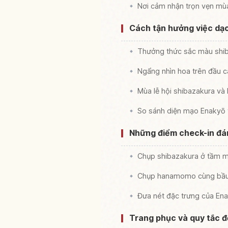
Nơi cảm nhận trọn vẹn mù
Cách tận hưởng việc d
Thưởng thức sắc màu shiba
Ngẩng nhìn hoa trên đầu 
Mùa lễ hội shibazakura v
So sánh diện mạo Enakyō
Những điểm check-in đán
Chụp shibazakura ở tầm m
Chụp hanamomo cùng bầu 
Đưa nét đặc trưng của En
Trang phục và quy tắc đ