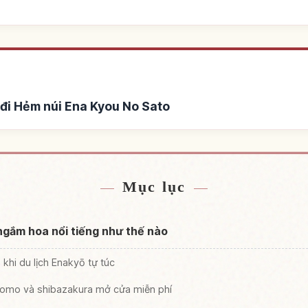
đi Hẻm núi Ena Kyou No Sato
i Ena Kyou No Sato
Tìm trải nghiệm tại Hẻ
↗
Mục lục
ngắm hoa nổi tiếng như thế nào
khi du lịch Enakyō tự túc
mo và shibazakura mở cửa miễn phí