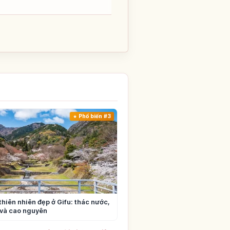
Phổ biến #3
thiên nhiên đẹp ở Gifu: thác nước,
 và cao nguyên