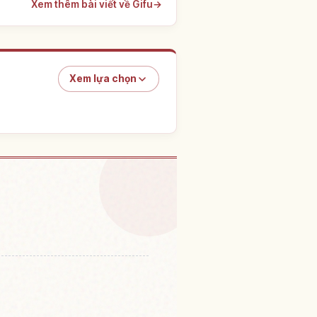
Xem thêm bài viết về Gifu
→
Xem lựa chọn
m núi Ena Kyou No Sato
↗