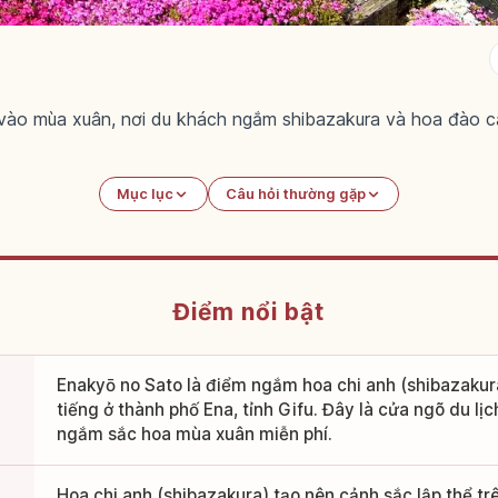
ào mùa xuân, nơi du khách ngắm shibazakura và hoa đào c
Mục lục
Câu hỏi thường gặp
Điểm nổi bật
Enakyō no Sato là điểm ngắm hoa chi anh (shibazakur
tiếng ở thành phố Ena, tỉnh Gifu. Đây là cửa ngõ du lị
ngắm sắc hoa mùa xuân miễn phí.
Hoa chi anh (shibazakura) tạo nên cảnh sắc lập thể t