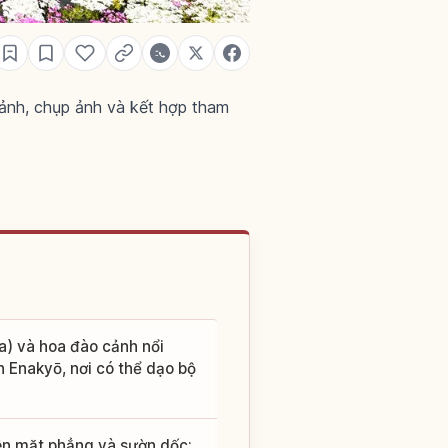
ảnh, chụp ảnh và kết hợp tham
a) và hoa đào cảnh nổi
ch Enakyō, nơi có thể dạo bộ
rên mặt phẳng và sườn dốc;