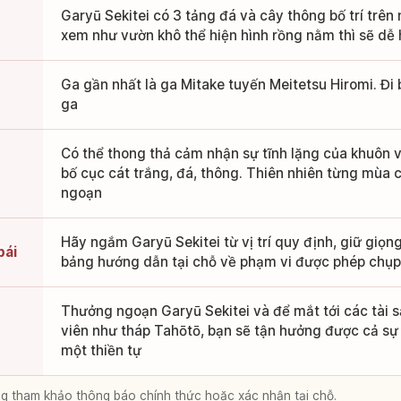
Garyū Sekitei có 3 tảng đá và cây thông bố trí trên
xem như vườn khô thể hiện hình rồng nằm thì sẽ dễ 
Ga gần nhất là ga Mitake tuyến Meitetsu Hiromi. Đi
ga
Có thể thong thả cảm nhận sự tĩnh lặng của khuôn v
bố cục cát trắng, đá, thông. Thiên nhiên từng mùa
ngoạn
Hãy ngắm Garyū Sekitei từ vị trí quy định, giữ giọng
bái
bảng hướng dẫn tại chỗ về phạm vi được phép chụp
Thưởng ngoạn Garyū Sekitei và để mắt tới các tài 
viên như tháp Tahōtō, bạn sẽ tận hưởng được cả sự t
một thiền tự
lòng tham khảo thông báo chính thức hoặc xác nhận tại chỗ.