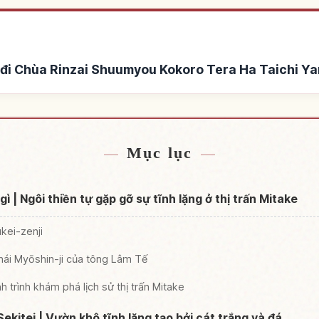
đi Chùa Rinzai Shuumyou Kokoro Tera Ha Taichi Ya
 Shuumyou Kokoro Tera Ha
Tìm trải nghiệm tại Chù
↗
Gu Kei Tera
Tera Ha Taichi 
Mục lục
gì | Ngôi thiền tự gặp gỡ sự tĩnh lặng ở thị trấn Mitake
kei-zenji
hái Myōshin-ji của tông Lâm Tế
h trình khám phá lịch sử thị trấn Mitake
itei | Vườn khô tĩnh lặng tạo bởi cát trắng và đá