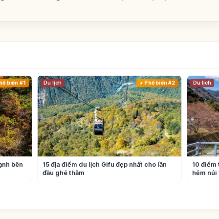
hổ biến #1
Du lịch
Phổ biến #2
Du lịch
lạnh bên
15 địa điểm du lịch Gifu đẹp nhất cho lần
10 điểm 
đầu ghé thăm
hẻm núi