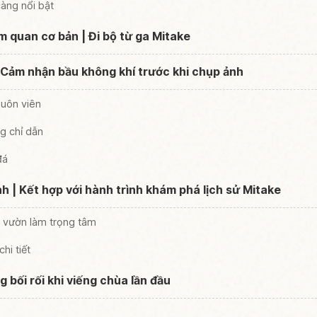
càng nổi bật
m quan cơ bản | Đi bộ từ ga Mitake
| Cảm nhận bầu không khí trước khi chụp ảnh
huôn viên
g chỉ dẫn
đá
ình | Kết hợp với hành trình khám phá lịch sử Mitake
m vườn làm trọng tâm
hi tiết
g bối rối khi viếng chùa lần đầu