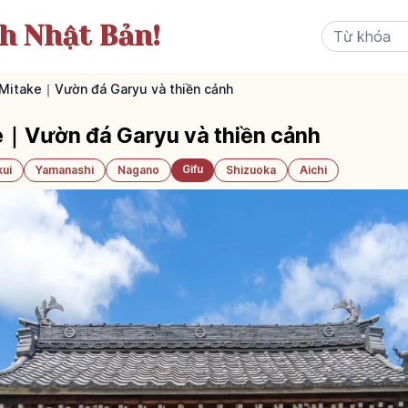
ch Nhật Bản!
 Mitake｜Vườn đá Garyu và thiền cảnh
ke｜Vườn đá Garyu và thiền cảnh
Gifu
kui
Yamanashi
Nagano
Shizuoka
Aichi