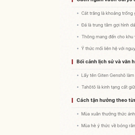
Cát trắng là khoảng trống 
Đá là trung tâm gợi hình d
Thông mang đến cho khu v
Ý thức mối liên hệ với ng
Bối cảnh lịch sử và văn
Lấy tên Giten Genshō là
Tahōtō là kinh tạng cất giữ
Cách tận hưởng theo từn
Mùa xuân thưởng thức ánh
Mùa hè ý thức về bóng râm