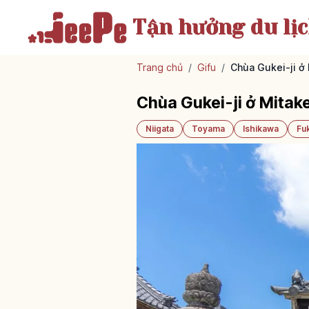
Tận hưởng
du lị
Trang chủ
/
Gifu
/
Chùa Gukei-ji ở
Chùa Gukei-ji ở Mita
Niigata
Toyama
Ishikawa
Fu