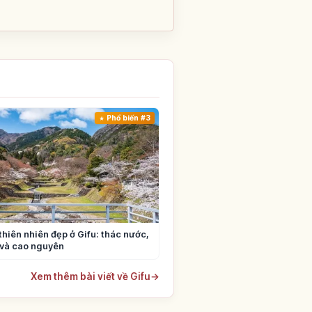
Phổ biến #3
thiên nhiên đẹp ở Gifu: thác nước,
 và cao nguyên
Xem thêm bài viết về Gifu
→