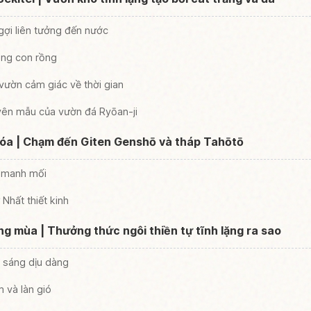
gợi liên tưởng đến nước
áng con rồng
ườn cảm giác về thời gian
uyên mẫu của vườn đá Ryōan-ji
 hóa | Chạm đến Giten Genshō và tháp Tahōtō
m manh mối
 Nhất thiết kinh
g mùa | Thưởng thức ngôi thiền tự tĩnh lặng ra sao
 sáng dịu dàng
 và làn gió