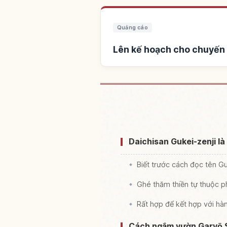
Quảng cáo
Lên kế hoạch cho chuyến 
Tìm chỗ ở gần Chùa Rinzai
Taichi Yama 
Daichisan Gukei-zenji là 
Biết trước cách đọc tên Gu
Ghé thăm thiền tự thuộc p
Rất hợp để kết hợp với hàn
Cách ngắm vườn Garyō Sek