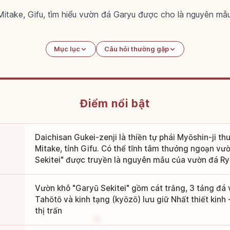
itake, Gifu, tìm hiểu vườn đá Garyu được cho là nguyên mẫ
Mục lục
Câu hỏi thường gặp
Điểm nổi bật
Daichisan Gukei-zenji là thiền tự phái Myōshin-ji th
Mitake, tỉnh Gifu. Có thể tĩnh tâm thưởng ngoạn vư
Sekitei" được truyền là nguyên mẫu của vườn đá Ry
Vườn khô "Garyū Sekitei" gồm cát trắng, 3 tảng đá 
Tahōtō và kinh tạng (kyōzō) lưu giữ Nhất thiết kinh 
thị trấn