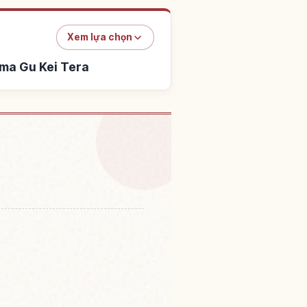
Xem lựa chọn
ma Gu Kei Tera
a Rinzai Shuumyou Kokoro
↗
Yama Gu Kei Tera