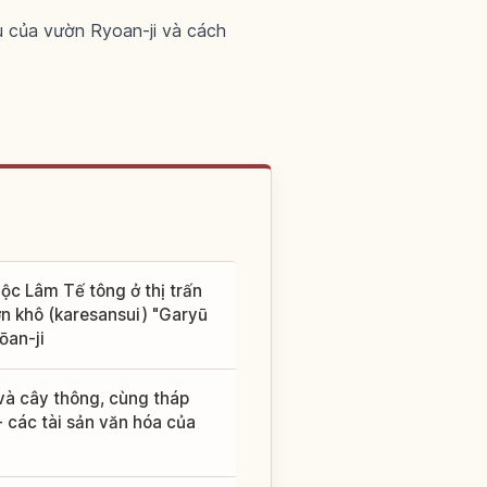
u của vườn Ryoan-ji và cách
uộc Lâm Tế tông ở thị trấn
ờn khô (karesansui) "Garyū
ōan-ji
và cây thông, cùng tháp
- các tài sản văn hóa của