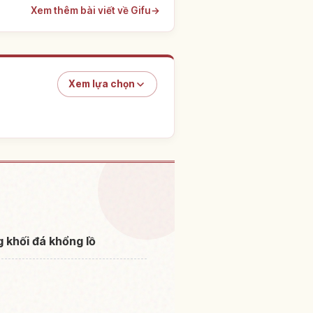
Xem thêm bài viết về Gifu
→
Xem lựa chọn
ch lâu đài Naegi Shiroato
↗
 khối đá khổng lồ