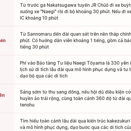
Từ trước ga Nakatsugawa tuyến JR Chūō đi xe buýt 
xuống xe "Naegi" rồi đi bộ khoảng 30 phút. Nếu đi 
IC khoảng 10 phút
Từ Sannomaru đến đài quan sát trên nền tháp chính
iến
phút. Có hướng dẫn viên khoảng 1 tiếng, gồm cả bảo
tiếng 30 phút
Phí vào Bảo tàng Tư liệu Naegi Tōyama là 330 yên (
lịch sử di tích lâu đài qua mô hình phục dựng và tư l
dạo bộ qua các di tích
Sáng sớm từ thu sang đông, nếu hội đủ điều kiện c
rên
huyền ảo trải rộng, cùng toàn cảnh 360 độ từ đài qu
tenshu
Tìm hiểu toàn cảnh lâu đài qua kiến trúc kakezukuri
và mô hình phục dựng, dạo bước qua các di tích của 