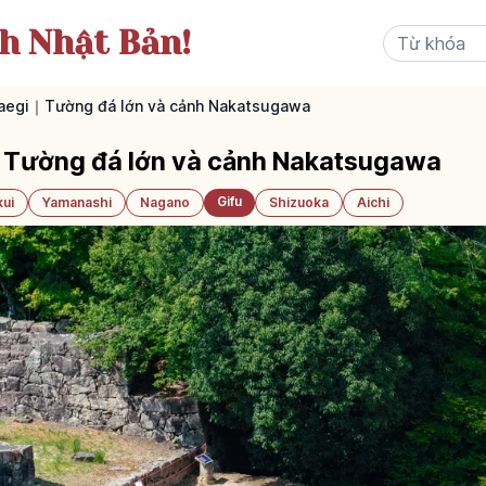
ch Nhật Bản!
Naegi｜Tường đá lớn và cảnh Nakatsugawa
｜Tường đá lớn và cảnh Nakatsugawa
Gifu
kui
Yamanashi
Nagano
Shizuoka
Aichi