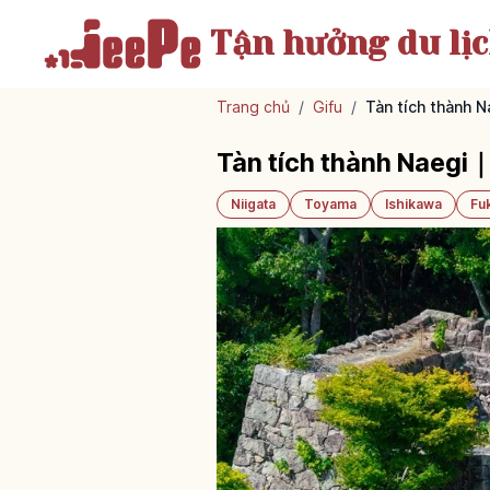
Tận hưởng
du lị
Trang chủ
/
Gifu
/
Tàn tích thành 
Tàn tích thành Naegi
Niigata
Toyama
Ishikawa
Fu