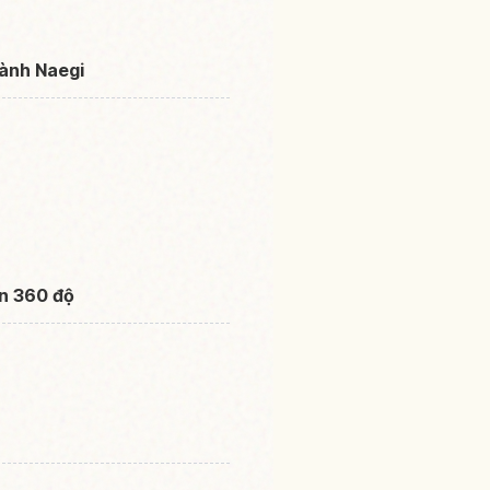
hành Naegi
ìn 360 độ