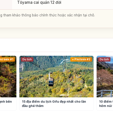
Tōyama cai quản 12 đời
lòng tham khảo thông báo chính thức hoặc xác nhận tại chỗ.
hổ biến #1
Du lịch
Phổ biến #2
Du lịch
lạnh bên
15 địa điểm du lịch Gifu đẹp nhất cho lần
10 điểm 
đầu ghé thăm
hẻm núi