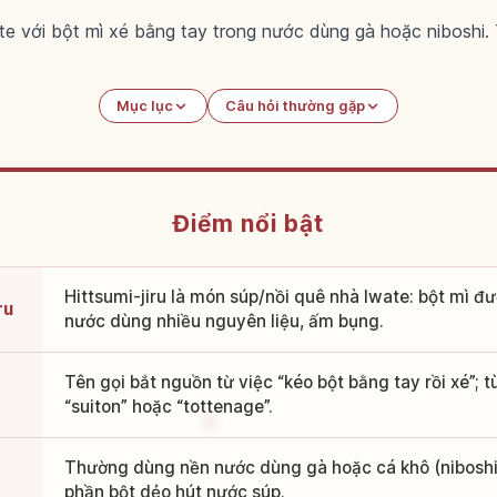
ate với bột mì xé bằng tay trong nước dùng gà hoặc niboshi. T
Mục lục
Câu hỏi thường gặp
Điểm nổi bật
Hittsumi-jiru là món súp/nồi quê nhà Iwate: bột mì đ
ru
nước dùng nhiều nguyên liệu, ấm bụng.
Tên gọi bắt nguồn từ việc “kéo bột bằng tay rồi xé”; 
“suiton” hoặc “tottenage”.
Thường dùng nền nước dùng gà hoặc cá khô (niboshi)
phần bột dẻo hút nước súp.