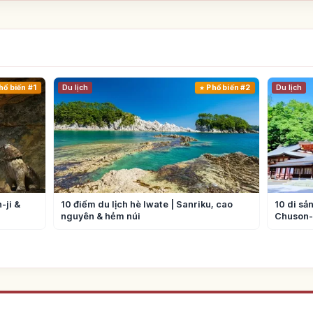
hổ biến #1
Du lịch
Phổ biến #2
Du lịch
-ji &
10 điểm du lịch hè Iwate | Sanriku, cao
10 di sản
nguyên & hẻm núi
Chuson-j