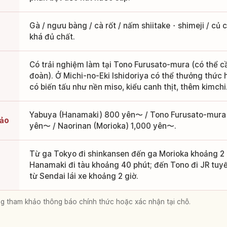
Gà / ngưu bàng / cà rốt / nấm shiitake・shimeji / củ 
khá đủ chất.
Có trải nghiệm làm tại Tono Furusato-mura (có thể cầ
đoàn). Ở Michi-no-Eki Ishidoriya có thể thưởng thức 
có biến tấu như nền miso, kiểu canh thịt, thêm kimch
Yabuya (Hanamaki) 800 yên〜 / Tono Furusato-mura 
hảo
yên〜 / Naorinan (Morioka) 1,000 yên〜.
Từ ga Tokyo đi shinkansen đến ga Morioka khoảng 2 
Hanamaki đi tàu khoảng 40 phút; đến Tono đi JR tuyế
từ Sendai lái xe khoảng 2 giờ.
lòng tham khảo thông báo chính thức hoặc xác nhận tại chỗ.