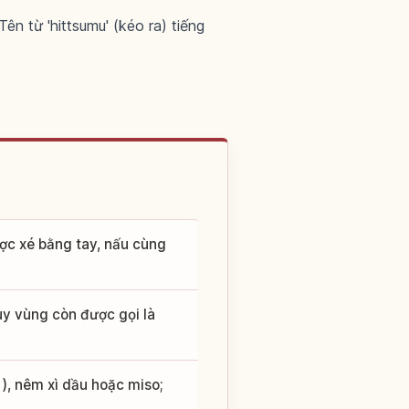
ên từ 'hittsumu' (kéo ra) tiếng
ược xé bằng tay, nấu cùng
tùy vùng còn được gọi là
, nêm xì dầu hoặc miso;