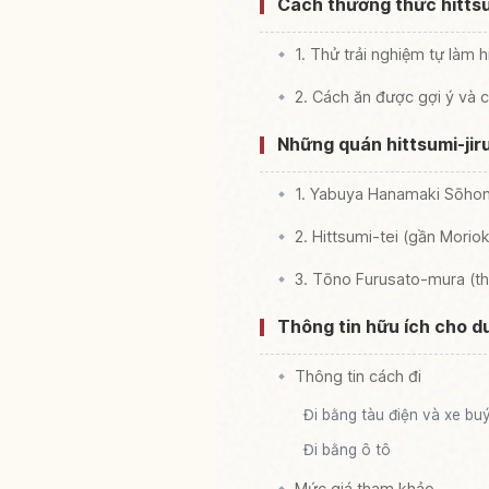
Cách thưởng thức hittsu
1. Thử trải nghiệm tự làm h
2. Cách ăn được gợi ý và c
Những quán hittsumi-jiru
1. Yabuya Hanamaki Sōhon
2. Hittsumi-tei (gần Morio
3. Tōno Furusato-mura (t
Thông tin hữu ích cho d
Thông tin cách đi
Đi bằng tàu điện và xe bu
Đi bằng ô tô
Mức giá tham khảo