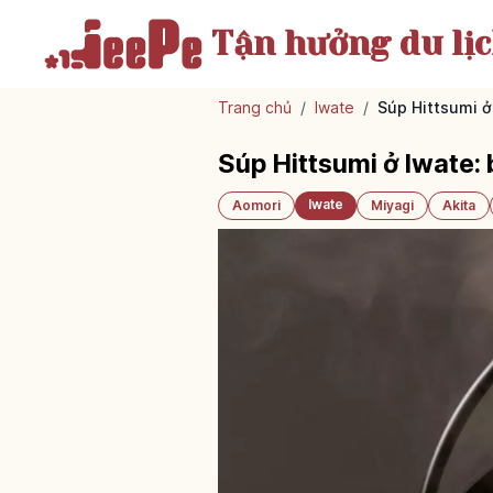
Tận hưởng
du lị
Trang chủ
/
Iwate
/
Súp Hittsumi ở
Súp Hittsumi ở Iwate:
Iwate
Aomori
Miyagi
Akita