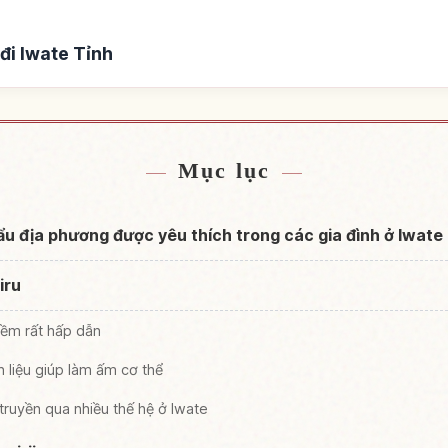
đi Iwate Tỉnh
 Iwate Tỉnh
Tìm trải nghiệm
↗
Mục lục
 lẩu địa phương được yêu thích trong các gia đình ở Iwate
iru
mềm rất hấp dẫn
 liệu giúp làm ấm cơ thể
truyền qua nhiều thế hệ ở Iwate