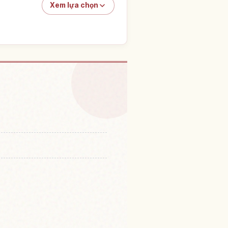
Xem lựa chọn
 tại Iwate Tỉnh
↗