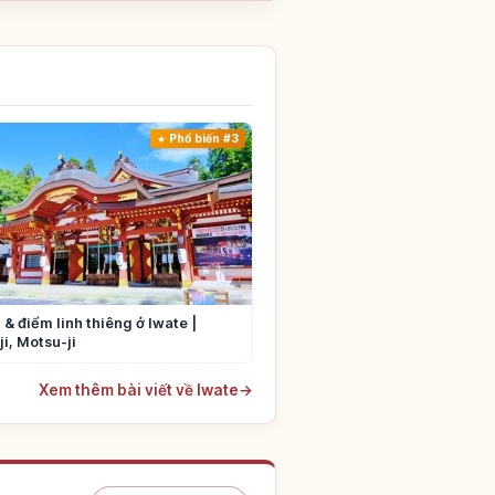
Phổ biến #3
 & điểm linh thiêng ở Iwate |
i, Motsu-ji
Xem thêm bài viết về Iwate
→