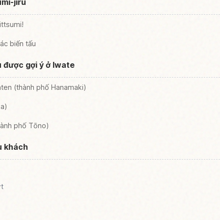
mi-jiru
ittsumi!
ác biến tấu
 được gợi ý ở Iwate
ten (thành phố Hanamaki)
ka)
hành phố Tōno)
u khách
ýt