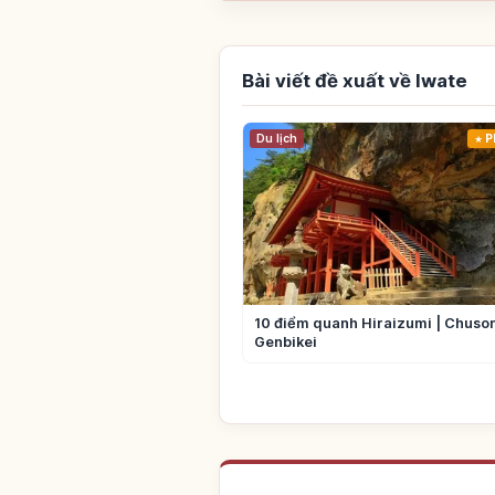
Bài viết đề xuất về Iwate
Du lịch
P
10 điểm quanh Hiraizumi | Chuson
Genbikei