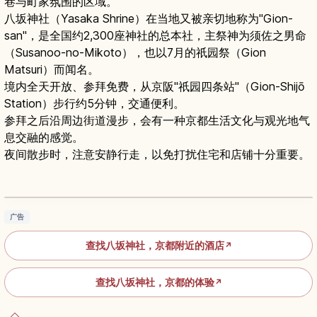
巷与町家氛围的区域。
八坂神社（Yasaka Shrine）在当地又被亲切地称为"Gion-
san"，是全国约2,300座神社的总本社，主祭神为须佐之男命
（Susanoo-no-Mikoto），也以7月的祇园祭（Gion
Matsuri）而闻名。
境内全天开放、参拜免费，从京阪"祇园四条站"（Gion-Shijō
Station）步行约5分钟，交通便利。
参拜之后沿周边街道漫步，会有一种京都生活文化与观光地气
息交融的感觉。
夜间散步时，注意安静行走，以免打扰住宅和店铺十分重要。
京都八坂神社：祇园地标神社与祇园祭亮点全攻
略
阅读文章
→
广告
查找八坂神社，京都附近的酒店
↗
查找八坂神社，京都的体验
↗