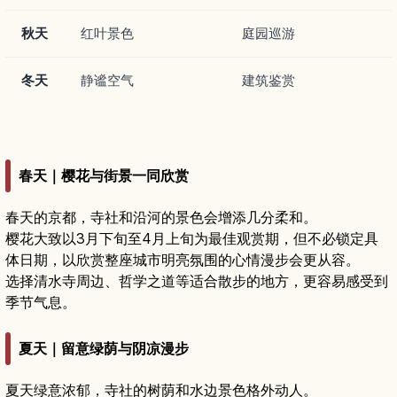
秋天
红叶景色
庭园巡游
冬天
静谧空气
建筑鉴赏
春天｜樱花与街景一同欣赏
春天的京都，寺社和沿河的景色会增添几分柔和。
樱花大致以3月下旬至4月上旬为最佳观赏期，但不必锁定具
体日期，以欣赏整座城市明亮氛围的心情漫步会更从容。
选择清水寺周边、哲学之道等适合散步的地方，更容易感受到
季节气息。
夏天｜留意绿荫与阴凉漫步
夏天绿意浓郁，寺社的树荫和水边景色格外动人。