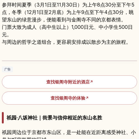
参拜时间夏季（3月1日至11月30日）为上午8点30分至下午5
点，冬季（12月1日至2月底）为上午9点至下午4点30分，眺
望东山的绿意漫步，便能看到与金阁寺不同的京都表情。
门票大致为成人（高中生以上）1,000日元、中小学生500日
元。
与周边的哲学之道组合，更容易安排成以散步为主的旅程。
京都银阁寺旅游指南｜历史故事与枯山水庭园亮
点
阅读文章
→
广告
查找银阁寺附近的酒店
↗
查找银阁寺的体验
↗
祇园·八坂神社｜街景与信仰相近的东山名胜
祇园周边位于京都市东山区，是一处能在近距离感受神社、小