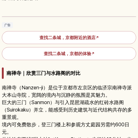
京都二条城：世界遗产名城的必看景点与参观要
点
阅读文章
→
广告
查找二条城，京都附近的酒店
↗
查找二条城，京都的体验
↗
南禅寺｜欣赏三门与水路阁的对比
南禅寺（Nanzen-ji）是位于京都市左京区的临济宗南禅寺派
大本山寺院，宽阔的境内与沉静的氛围是其魅力。
巨大的三门（Sanmon）与引入琵琶湖疏水的红砖水路阁
（Suirokaku）并立，能感受到历史建筑与近代结构共存的多
重景观。
境内可免费散步，登三门楼上和参观方丈庭园另需约600日
元。