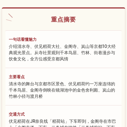
重点摘要
一句话看懂魅力
介绍清水寺、伏见稻荷大社、金阁寺、岚山等京都10大经
典观光景点。从寺社景观到千本鸟居、竹林、街巷漫步与
饮食文化，全方位感受京都风情
主要看点
清水寺的舞台与京都市区景色、伏见稻荷约一万座连绵的
千本鸟居、金阁寺倒映在镜湖池中的金色舍利殿、岚山的
竹林小径与渡月桥
交通方式
伏见稻荷在JR奈良线「稻荷站」下车即到，金阁寺在市巴