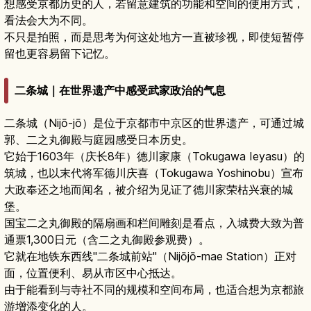
想感受京都历史的人，若留意建筑的功能和空间的使用方式，
看法会大为不同。
不只是拍照，而是思考为何这处地方一直被珍视，即使短暂停
留也更容易留下记忆。
二条城｜在世界遗产中感受武家政治的气息
二条城（Nijō-jō）是位于京都市中京区的世界遗产，可通过城
郭、二之丸御殿与庭园感受日本历史。
它始于1603年（庆长8年）德川家康（Tokugawa Ieyasu）的
筑城，也以末代将军德川庆喜（Tokugawa Yoshinobu）宣布
大政奉还之地而闻名，被介绍为见证了德川家荣枯兴衰的城
堡。
国宝二之丸御殿的隔扇画和栏间雕刻是看点，入城费大致为普
通票1,300日元（含二之丸御殿参观费）。
它就在地铁东西线"二条城前站"（Nijōjō-mae Station）正对
面，位置便利、易从市区中心抵达。
由于能看到与寺社不同的规模和空间布局，也适合想为京都旅
游增添变化的人。