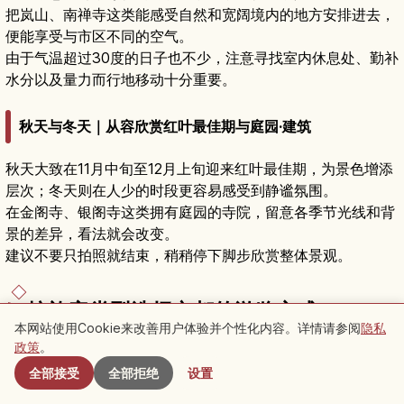
把岚山、南禅寺这类能感受自然和宽阔境内的地方安排进去，
便能享受与市区不同的空气。
由于气温超过30度的日子也不少，注意寻找室内休息处、勤补
水分以及量力而行地移动十分重要。
秋天与冬天｜从容欣赏红叶最佳期与庭园·建筑
秋天大致在11月中旬至12月上旬迎来红叶最佳期，为景色增添
层次；冬天则在人少的时段更容易感受到静谧氛围。
在金阁寺、银阁寺这类拥有庭园的寺院，留意各季节光线和背
景的差异，看法就会改变。
建议不要只拍照就结束，稍稍停下脚步欣赏整体景观。
按旅客类型选择京都的游览方式
本网站使用Cookie来改善用户体验并个性化内容。详情请参阅
隐私
附近景点
政策
。
京都的热门景点，会因旅行目的不同而改变优先顺序。
全部接受
全部拒绝
设置
对初次来的人、想拍照的人、想安静漫步的人来说，即使同样
是京都，容易满意的地方也各不相同。