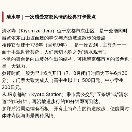
清水寺｜一次感受京都风情的经典打卡景点
清水寺（Kiyomizu-dera）位于京都市东山区，是一处能同时
游览依东山山坡而建的寺院与周边坡道散步的景点。
相传它创建于778年（宝龟9年），是一座古刹，主尊为十一
面千手观世音菩萨，人们亲切地称之为"清水观音"。
本堂的舞台是向山坡外伸出的结构，可眺望京都市区的景色也
是一大魅力。
参拜时间一般为早上6点开门（7、8月闭门时间为下午6点30
分），门票大致为成人（高中生以上）500日元、中小学生
200日元。
从JR京都站（Kyoto Station）乘市营公交到"五条坂"或"清水
道"约15分钟，再沿坡道步行约10分钟即可到达。
参拜后沿周边铺有石板、开有土特产店的街道散步，便能同时
体味寺院与街景两种风情。
京都清水寺旅游全攻略｜清水舞台与四季美景的
必访景点
阅读文章
→