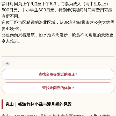
参拜时间为上午9点至下午5点，门票为成人（高中生以上）
500日元、中小学生300日元。特别参拜期间时间与费用可能
有所不同。
它位于距市区稍远的洛北区域，从JR京都站乘市营公交大约需
要40分钟。
比起匆匆只看建筑，沿水池四周漫步、欣赏不同角度的景致更
令人难忘。
金阁寺京都旅游指南｜必看景点、庭园亮点与交
通信息
阅读文章
→
广告
查找金阁寺附近的酒店
↗
查找金阁寺的体验
↗
岚山｜畅游竹林小径与渡月桥的风景