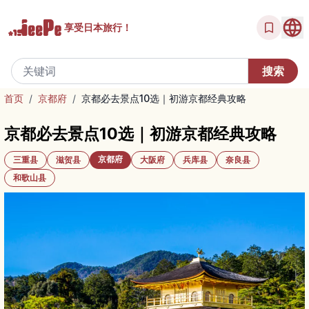
享受
日本旅行！
首页
/
京都府
/
京都必去景点10选｜初游京都经典攻略
京都必去景点10选｜初游京都经典攻略
京都府
三重县
滋贺县
大阪府
兵库县
奈良县
和歌山县