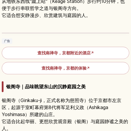
从地铁东西线"蹴上站"（Keage Station）步行约10分钟，也
便于步行串联哲学之道与银阁寺方向。
它适合想安静漫步、欣赏建筑与庭园的人。
京都南禅寺：水路阁、庭园与四季风景全攻略
阅读文章
→
广告
查找南禅寺，京都附近的酒店
↗
查找南禅寺，京都的体验
↗
银阁寺｜品味眺望东山的沉静庭园之美
银阁寺（Ginkaku-ji，正式名称为慈照寺）位于京都市左京
区，起源于室町幕府第8代将军足利义政（Ashikaga
Yoshimasa）所建的山庄。
它适合比起华丽、更想欣赏观音殿（银阁）与庭园静谧之美的
人。