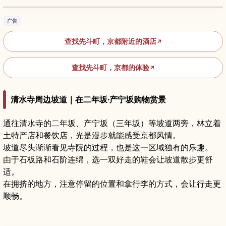
广告
查找先斗町，京都附近的酒店
↗
查找先斗町，京都的体验
↗
清水寺周边坡道｜在二年坂·产宁坂购物赏景
通往清水寺的二年坂、产宁坂（三年坂）等坡道两旁，林立着
土特产店和餐饮店，光是漫步就能感受京都风情。
坡道尽头渐渐看见寺院的过程，也是这一区域独有的乐趣。
由于石板路和石阶连绵，选一双好走的鞋会让坡道散步更舒
适。
在拥挤的地方，注意停留的位置和拿行李的方式，会让行走更
顺畅。
京都清水寺旅游全攻略｜清水舞台与四季美景的
必访景点
阅读文章
→