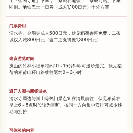
士「金阁寺道」下车，二条城在地铁「二条城前站」下车
即到。地铁巴士一日券（成人1,100日元）十分方便
门票费用
清水寺、金阁寺成人500日元，伏见稻荷参拜免费，二条
城仅入城800日元（含二之丸御殿1,300日元）
建议游览时间
岚山的竹林小径单程约10～15分钟即可漫步走完。伏见稻
荷的稻荷山环山路线往返约2～3小时
避开人潮与顺畅游览
清水寺周边与岚山等热门景点宜在清晨前往，伏见稻荷在
早上6～8点时段较为空旷。按同一方向集中安排可减少移
动与拥挤
可体验的内容