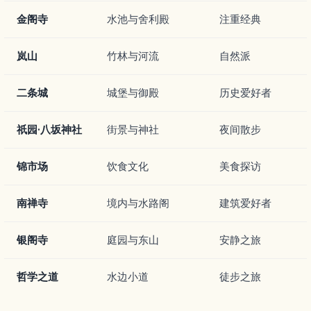
金阁寺
水池与舍利殿
注重经典
岚山
竹林与河流
自然派
二条城
城堡与御殿
历史爱好者
祇园·八坂神社
街景与神社
夜间散步
锦市场
饮食文化
美食探访
南禅寺
境内与水路阁
建筑爱好者
银阁寺
庭园与东山
安静之旅
哲学之道
水边小道
徒步之旅