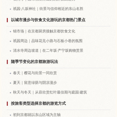
祇园·八坂神社｜街景与信仰相近的东山名胜
以城市漫步与饮食文化游玩的京都热门景点
锦市场｜在京都厨房接触京都饮食文化
祇园周边｜品味花见小路与石板小巷的氛围
清水寺周边坡道｜在二年坂·产宁坂购物赏景
随季节变化的京都旅游玩法
春天｜樱花与街景一同欣赏
夏天｜留意绿荫与阴凉漫步
秋天与冬天｜从容欣赏红叶最佳期与庭园·建筑
按旅客类型选择京都的游览方式
初到京都就以东山区域为主轴