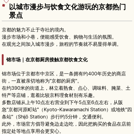
以城市漫步与饮食文化游玩的京都热门
景点
京都的魅力不止于寺社的境内。
漫步市场和小巷，便能感受饮食、购物与生活的氛围。
在观光之间加入城市漫步，旅程的节奏就不易显得单调。
锦市场｜在京都厨房接触京都饮食文化
锦市场位于京都市中京区，是一条拥有约400年历史的商店
街，一直被亲切地称为"京都的厨房"。
在约390米的街道上，林立着熟食、点心、调味料、腌菜、土
特产等店铺，逛着比较京料理食材别有乐趣。
多数店铺从上午10点左右营业到下午5点至6点左右，从阪
急"京都河原町站"（Kyoto-Kawaramachi Station）或地铁"四
条站"（Shijō Station）步行约5分钟，交通便利。
此外，市场官方倡导避免边走边吃，因此把购买的食品在店前
指定处等地点享用会更安心。