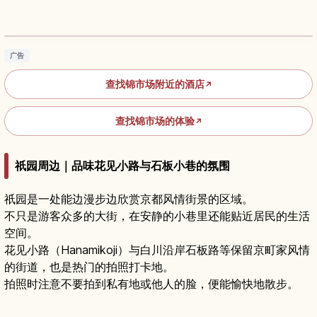
京都锦市场美食指南｜边走边吃与必访店铺
阅读文章
→
广告
查找锦市场附近的酒店
↗
查找锦市场的体验
↗
祇园周边｜品味花见小路与石板小巷的氛围
祇园是一处能边漫步边欣赏京都风情街景的区域。
不只是游客众多的大街，在安静的小巷里还能贴近居民的生活
空间。
花见小路（Hanamikoji）与白川沿岸石板路等保留京町家风情
的街道，也是热门的拍照打卡地。
拍照时注意不要拍到私有地或他人的脸，便能愉快地散步。
京都先斗町夜游指南｜花街小巷美食与鸭川夜景
阅读文章
→