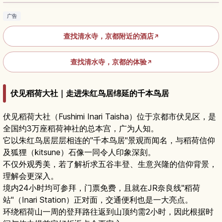
广告
查找清水寺，京都附近的酒店
↗
查找清水寺，京都的体验
↗
伏见稻荷大社｜走进朱红鸟居绵延的千本鸟居
伏见稻荷大社（Fushimi Inari Taisha）位于京都市伏见区，是
全国约3万座稻荷神社的总本宫，广为人知。
它以朱红鸟居层层相连的"千本鸟居"景观而闻名，与稻荷信仰
及狐狸（kitsune）石像一同令人印象深刻。
不仅外观秀美，若了解祈求五谷丰登、生意兴隆的信仰背景，
理解会更深入。
境内24小时均可参拜，门票免费，且就在JR奈良线"稻荷
站"（Inari Station）正对面，交通便利也是一大亮点。
环绕稻荷山一周的登拜路往返到山顶约需2小时，因此根据时