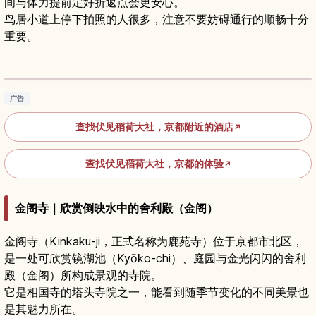
间与体力提前定好折返点会更安心。
鸟居小道上停下拍照的人很多，注意不要妨碍通行的顺畅十分
重要。
京都伏见稻荷大社：千本鸟居、稻荷山登顶与参
观攻略
阅读文章
→
广告
查找伏见稻荷大社，京都附近的酒店
↗
查找伏见稻荷大社，京都的体验
↗
金阁寺｜欣赏倒映水中的舍利殿（金阁）
金阁寺（Kinkaku-ji，正式名称为鹿苑寺）位于京都市北区，
是一处可欣赏镜湖池（Kyōko-chi）、庭园与金光闪闪的舍利
殿（金阁）所构成景观的寺院。
它是相国寺的塔头寺院之一，能看到随季节变化的不同美景也
是其魅力所在。