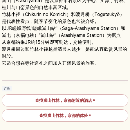
岚山（Arashiyama）是以京都市右京区为中心、汇聚了竹林、
桂川与山峦景色的自然丰富区域。
竹林小径（Chikurin no Komichi）和渡月桥（Togetsukyō）
是代表性看点，随季节变化的景色也常被介绍。
以JR嵯峨野线"嵯峨岚山站"（Saga-Arashiyama Station）和
岚电（京福电铁）"岚山站"（Arashiyama Station）为据点，
从京都站乘JR约15分钟即可到达，交通便利。
渡月桥周边和竹林小径越是清晨人越少，是能从容欣赏风景的
时段。
它适合想在寺社巡礼之间加入开阔风景的旅客。
京都岚山竹林小径｜漫步竹海、拍照与周边散策
全攻略
阅读文章
→
广告
查找岚山竹林，京都附近的酒店
↗
查找岚山竹林，京都的体验
↗