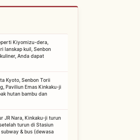
eperti Kiyomizu-dera,
ri lanskap kuil, Senbon
 kuliner, Anda dapat
 Kyoto, Senbon Torii
ng, Paviliun Emas Kinkaku-ji
apak hutan bambu dan
ur JR Nara, Kinkaku-ji turun
 setelah turun di Stasiun
ri subway & bus (dewasa