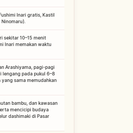
himi Inari gratis, Kastil
a Ninomaru).
i sekitar 10–15 menit
himi Inari memakan waktu
dan Arashiyama, pagi-pagi
ri lengang pada pukul 6–8
ah yang sama memudahkan
, hutan bambu, dan kawasan
serta mencicipi budaya
elur dashimaki di Pasar