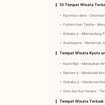
10 Tempat Wisata Terba
Kiyomizu-dera – Destinas
Fushimi Inari Taisha – Me
Kinkaku-ji – Memandang Pa
Arashiyama – Menikmati 
Tempat Wisata Kyoto un
Kastil Nijō – Merasakan A
Nanzen-ji – Menikmati Ko
Ginkaku-ji – Menikmati 
Gion dan Kuil Yasaka – T
Tempat Wisata Terbaik d