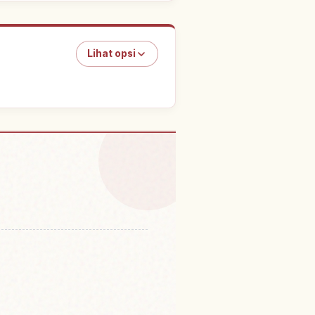
Lihat opsi
i Kyoto Prefektur
↗