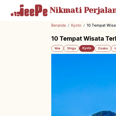
Nikmati Perjala
Beranda
/
Kyoto
/
10 Tempat Wisat
10 Tempat Wisata Ter
Kyoto
Mie
Shiga
Osaka