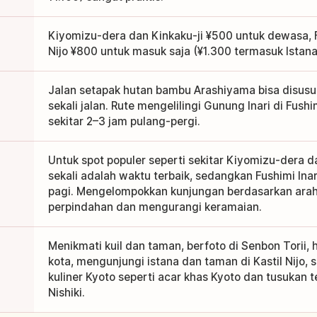
Kiyomizu-dera dan Kinkaku-ji ¥500 untuk dewasa, Fus
Nijo ¥800 untuk masuk saja (¥1.300 termasuk Istan
Jalan setapak hutan bambu Arashiyama bisa disusur
sekali jalan. Rute mengelilingi Gunung Inari di Fus
sekitar 2–3 jam pulang-pergi.
Untuk spot populer seperti sekitar Kiyomizu-dera 
sekali adalah waktu terbaik, sedangkan Fushimi Ina
pagi. Mengelompokkan kunjungan berdasarkan ar
perpindahan dan mengurangi keramaian.
Menikmati kuil dan taman, berfoto di Senbon Torii
kota, mengunjungi istana dan taman di Kastil Nijo, 
kuliner Kyoto seperti acar khas Kyoto dan tusukan t
Nishiki.