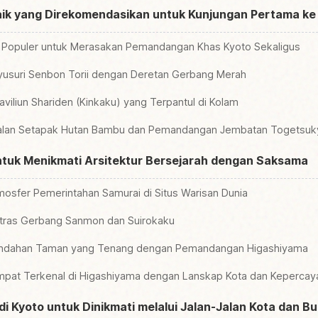
ik yang Direkomendasikan untuk Kunjungan Pertama ke
i Populer untuk Merasakan Pemandangan Khas Kyoto Sekaligus
nyusuri Senbon Torii dengan Deretan Gerbang Merah
viliun Shariden (Kinkaku) yang Terpantul di Kolam
Jalan Setapak Hutan Bambu dan Pemandangan Jembatan Togetsuk
tuk Menikmati Arsitektur Bersejarah dengan Saksama
tmosfer Pemerintahan Samurai di Situs Warisan Dunia
ntras Gerbang Sanmon dan Suirokaku
Keindahan Taman yang Tenang dengan Pemandangan Higashiyama
empat Terkenal di Higashiyama dengan Lanskap Kota dan Keperca
i Kyoto untuk Dinikmati melalui Jalan-Jalan Kota dan Bu