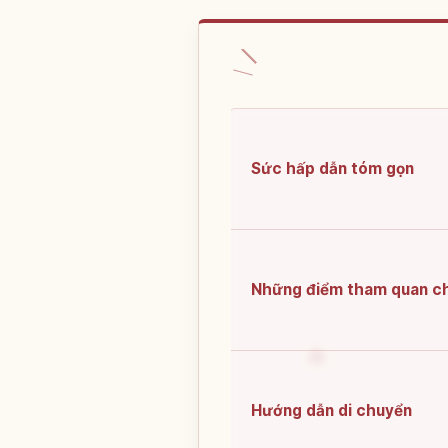
Sức hấp dẫn tóm gọn
Những điểm tham quan c
Hướng dẫn di chuyển