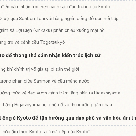
 điển cảm nhận trọn vẹn cảnh sắc đặc trưng của Kyoto
 Đi bộ qua Senbon Torii với hàng nghìn cổng đỏ son nối tiếp
Ngắm Xá Lợi Điện (Kinkaku) phản chiếu xuống mặt hồ
ừng tre và cảnh cầu Togetsukyō
to để thong thả cảm nhận kiến trúc lịch sử
 khí chính trị võ gia tại di sản thế giới
 tương phản giữa Sanmon và cầu máng nước
hưởng thức vẻ đẹp vườn cảnh trầm lắng nhìn ra Higashiyama
 thắng Higashiyama nơi phố cổ và tín ngưỡng gần nhau
i tiếng ở Kyoto để tận hưởng qua dạo phố và văn hóa ẩm t
n hóa ẩm thực Kyoto tại "nhà bếp của Kyoto"