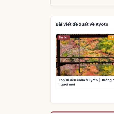
Bài viết đề xuất về Kyoto
Du lịch
P
Top 10 đền chùa ở Kyoto | Hướng 
người mới