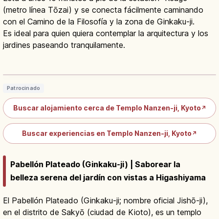
(metro línea Tōzai) y se conecta fácilmente caminando
con el Camino de la Filosofía y la zona de Ginkaku-ji.
Es ideal para quien quiera contemplar la arquitectura y los
jardines paseando tranquilamente.
Templo Nanzen-ji en Kioto:
acueducto Suiro-kaku y zen Rinzai
Leer artículo
→
Patrocinado
Buscar alojamiento cerca de Templo Nanzen-ji, Kyoto
↗
Buscar experiencias en Templo Nanzen-ji, Kyoto
↗
Pabellón Plateado (Ginkaku-ji) | Saborear la
belleza serena del jardín con vistas a Higashiyama
El Pabellón Plateado (Ginkaku-ji; nombre oficial Jishō-ji),
en el distrito de Sakyō (ciudad de Kioto), es un templo