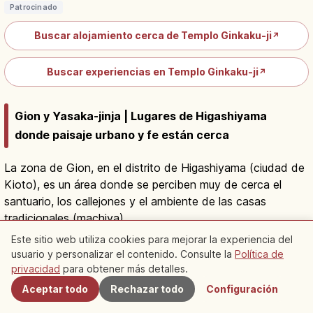
Patrocinado
Buscar alojamiento cerca de Templo Ginkaku-ji
↗
Buscar experiencias en Templo Ginkaku-ji
↗
Gion y Yasaka-jinja | Lugares de Higashiyama
donde paisaje urbano y fe están cerca
La zona de Gion, en el distrito de Higashiyama (ciudad de
Kioto), es un área donde se perciben muy de cerca el
santuario, los callejones y el ambiente de las casas
tradicionales (machiya).
Yasaka-jinja, conocido cariñosamente como "Gion-san",
Este sitio web utiliza cookies para mejorar la experiencia del
es el santuario principal de unos 2.300 santuarios de todo
usuario y personalizar el contenido. Consulte la
Política de
Cercanos
el país; venera a la deidad principal Susanoo-no-mikoto y
privacidad
para obtener más detalles.
es famoso por el festival Gion Matsuri de julio.
Aceptar todo
Rechazar todo
Configuración
El recinto está abierto todo el día y la visita es gratuita;