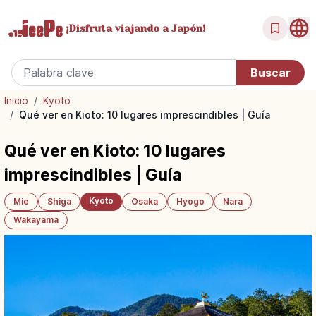
¡Disfruta
viajando a Japón!
Inicio
/
Kyoto
/
Qué ver en Kioto: 10 lugares imprescindibles | Guía
Qué ver en Kioto: 10 lugares
imprescindibles | Guía
Kyoto
Mie
Shiga
Osaka
Hyogo
Nara
Wakayama