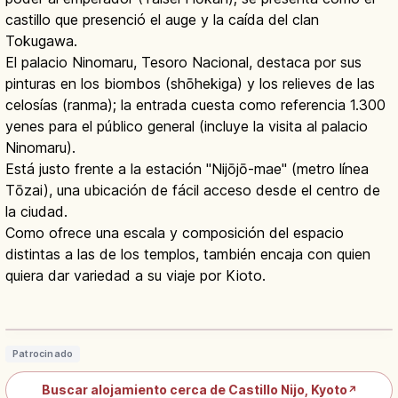
castillo que presenció el auge y la caída del clan
Tokugawa.
El palacio Ninomaru, Tesoro Nacional, destaca por sus
pinturas en los biombos (shōhekiga) y los relieves de las
celosías (ranma); la entrada cuesta como referencia 1.300
yenes para el público general (incluye la visita al palacio
Ninomaru).
Está justo frente a la estación "Nijōjō-mae" (metro línea
Tōzai), una ubicación de fácil acceso desde el centro de
la ciudad.
Como ofrece una escala y composición del espacio
distintas a las de los templos, también encaja con quien
quiera dar variedad a su viaje por Kioto.
Castillo Nijo en Kioto: Palacio
Ninomaru y Patrimonio UNESCO
Leer artículo
→
Patrocinado
Buscar alojamiento cerca de Castillo Nijo, Kyoto
↗