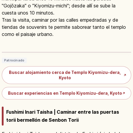
"Gojōzaka" o "Kiyomizu-michi"; desde allí se sube la
cuesta unos 10 minutos.
Tras la visita, caminar por las calles empedradas y de
tiendas de souvenirs te permite saborear tanto el templo
como el paisaje urbano.
Kiyomizu-dera en Kioto: qué ver,
horario y cascada Otowa
Leer artículo
→
Patrocinado
Buscar alojamiento cerca de Templo Kiyomizu-dera,
↗
Kyoto
Buscar experiencias en Templo Kiyomizu-dera, Kyoto
↗
Fushimi Inari Taisha | Caminar entre las puertas
torii bermellón de Senbon Torii