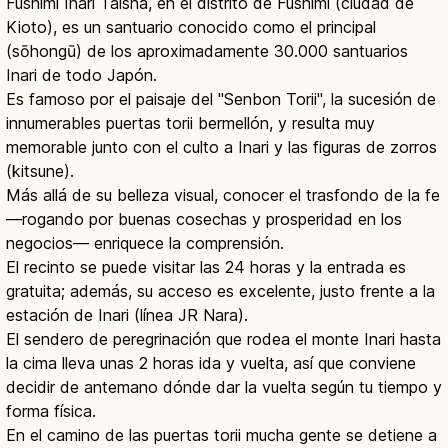
Fushimi Inari Taisha, en el distrito de Fushimi (ciudad de
Kioto), es un santuario conocido como el principal
(sōhongū) de los aproximadamente 30.000 santuarios
Inari de todo Japón.
Es famoso por el paisaje del "Senbon Torii", la sucesión de
innumerables puertas torii bermellón, y resulta muy
memorable junto con el culto a Inari y las figuras de zorros
(kitsune).
Más allá de su belleza visual, conocer el trasfondo de la fe
—rogando por buenas cosechas y prosperidad en los
negocios— enriquece la comprensión.
El recinto se puede visitar las 24 horas y la entrada es
gratuita; además, su acceso es excelente, justo frente a la
estación de Inari (línea JR Nara).
El sendero de peregrinación que rodea el monte Inari hasta
la cima lleva unas 2 horas ida y vuelta, así que conviene
decidir de antemano dónde dar la vuelta según tu tiempo y
forma física.
En el camino de las puertas torii mucha gente se detiene a