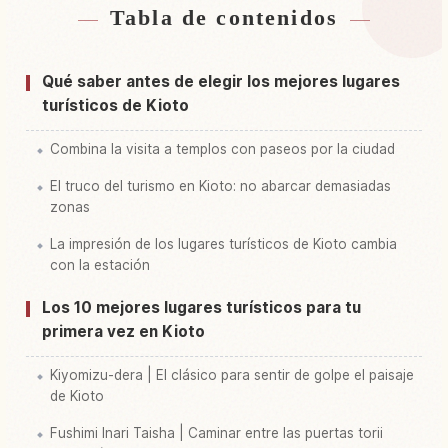
Tabla de contenidos
Buscar alojamiento cerca de Kyoto Prefectura
↗
Buscar experiencias en Kyoto Prefectura
↗
Qué saber antes de elegir los mejores lugares
turísticos de Kioto
Combina la visita a templos con paseos por la ciudad
El truco del turismo en Kioto: no abarcar demasiadas
zonas
La impresión de los lugares turísticos de Kioto cambia
con la estación
Los 10 mejores lugares turísticos para tu
primera vez en Kioto
Kiyomizu-dera | El clásico para sentir de golpe el paisaje
de Kioto
Fushimi Inari Taisha | Caminar entre las puertas torii