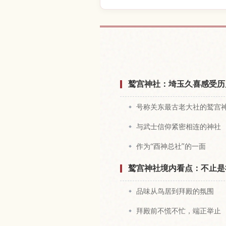
查找鹫宫神社
鹫宫神社：埼玉久喜感受历
号称关东最古老大社的鹫宫
与武士信仰紧密相连的神社
作为“酉神总社”的一面
鹫宫神社境内看点：不止是
品味从鸟居到拜殿的氛围
拜殿前不慌不忙，端正举止