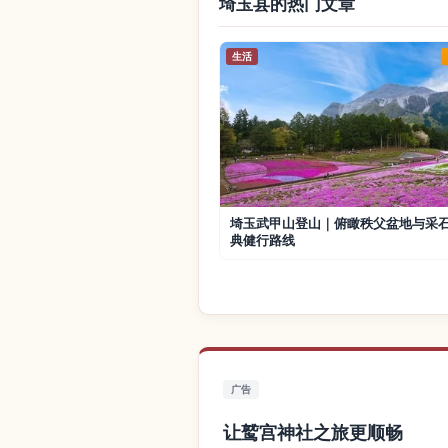
埼玉县的热门文章
生活
埼玉武甲山登山｜俯瞰秩父盆地与采
典健行路线
广告
让鹫宫神社之旅更顺畅