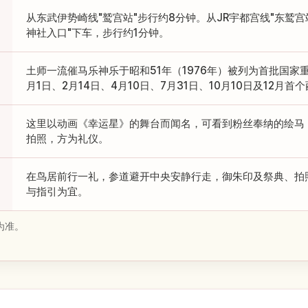
从东武伊势崎线"鹫宫站"步行约8分钟。从JR宇都宫线"东鹫宫
神社入口"下车，步行约1分钟。
土师一流催马乐神乐于昭和51年（1976年）被列为首批国家
月1日、2月14日、4月10日、7月31日、10月10日及12月
这里以动画《幸运星》的舞台而闻名，可看到粉丝奉纳的绘马
拍照，方为礼仪。
在鸟居前行一礼，参道避开中央安静行走，御朱印及祭典、拍
与指引为宜。
为准。