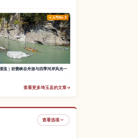
人气No.3
漂流｜岩畳峡谷舟游与四季河岸风光一
查看更多埼玉县的文章
→
查看选项