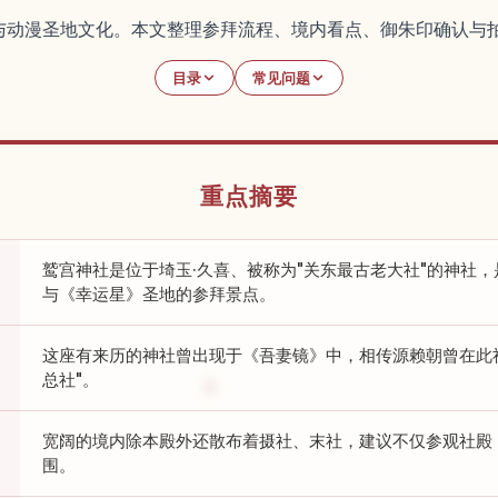
与动漫圣地文化。本文整理参拜流程、境内看点、御朱印确认与
目录
常见问题
重点摘要
鹫宫神社是位于埼玉·久喜、被称为"关东最古老大社"的神社
与《幸运星》圣地的参拜景点。
这座有来历的神社曾出现于《吾妻镜》中，相传源赖朝曾在此
总社"。
宽阔的境内除本殿外还散布着摄社、末社，建议不仅参观社殿
围。