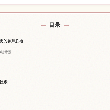
附近的酒店
查找鹫宫
↗
目录
史的参拜胜地
神社背景
社殿