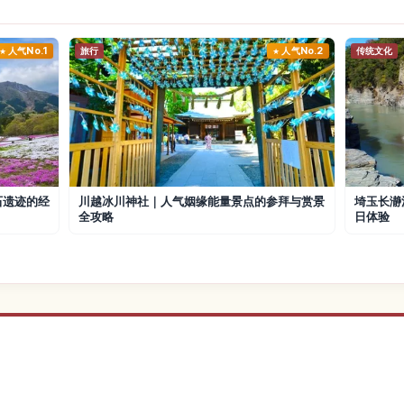
人气No.1
旅行
人气No.2
传统文化
石遗迹的经
川越冰川神社｜人气姻缘能量景点的参拜与赏景
埼玉长瀞
全攻略
日体验