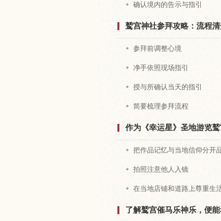
确认境内的告示与指引
鹫宫神社参拜攻略：流程清
参拜前调整心境
净手依照现场指引
授与所确认当天的指引
简要梳理参拜流程
作为《幸运星》圣地游览鹫
把作品记忆与当地信仰分开
拍照注意他人入镜
在当地店铺和道路上尊重生
了解鹫宫催马乐神乐，便能