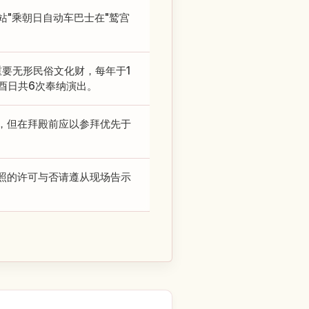
站"乘朝日自动车巴士在"鹫宫
重要无形民俗文化财，每年于1
首个酉日共6次奉纳演出。
，但在拜殿前应以参拜优先于
照的许可与否请遵从现场告示