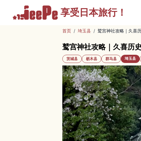
享受
日本旅行！
首页
/
埼玉县
/
鹫宫神社攻略｜久喜
鹫宫神社攻略｜久喜历
埼玉县
茨城县
枥木县
群马县