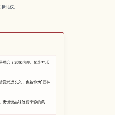
拍摄礼仪。
，是融合了武家信仰、传统神乐
祈愿武运长久，也被称为"酉神
，更慢慢品味这份宁静的氛