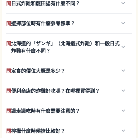
keyboard_arrow_down
問
日式炸雞和龍田揚有什麼不同？
keyboard_arrow_down
問
選擇部位時有什麼參考標準？
問
北海道的「ザンギ」（北海道式炸雞）和一般日式
keyboard_arrow_down
炸雞有什麼不同？
keyboard_arrow_down
問
定食的價位大概是多少？
keyboard_arrow_down
問
便利商店的炸雞好吃嗎？在哪裡買得到？
keyboard_arrow_down
問
邊走邊吃時有什麼需要注意的？
keyboard_arrow_down
問
檸檬什麼時候擠比較好？