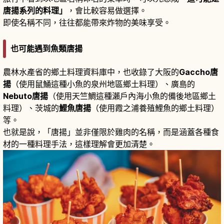
唐揚系列的料理」
，會比較容易做選擇。
即使名稱不同，往往都能帶來炸物的美味享受。
也可能遇到魚類唐揚
農林水產省的鄉土料理資料庫中，也收錄了大阪的
Gaccho唐
揚
（使用鼠鯒這種小魚的泉州地區鄉土料理）、廣島的
Nebuto唐揚
（使用天竺鯛這種瀨戶內海小魚的備後地區鄉土
料理）、茨城的
鯉魚唐揚
（使用霞之浦養殖鯉魚的鄉土料理）
等。
也就是說，「唐揚」並非僅限於雞肉的名稱，而是涵蓋各種食
材的一種料理手法，這樣理解會更加清楚。