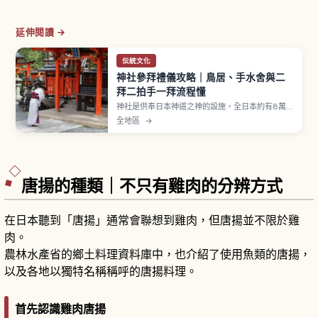
延伸閱讀 →
伝統文化
神社參拜禮儀攻略｜鳥居、手水舍與二
拜二拍手一拜流程懂
神社是供奉日本神道之神的設施，全日本約有8萬
座。參拜流程為穿過鳥居、在手水舍以一杓水淨
全地區
→
身、再到拜殿行二拜二拍手一拜，出雲大社等部分
神社採二拜四拍手一拜。御守約500至1000日圓，
舊御守可歸還古札納所。
唐揚的種類｜不只有雞肉的分辨方式
在日本聽到「唐揚」通常會聯想到雞肉，但唐揚並不限於雞
肉。
農林水產省的鄉土料理資料庫中，也介紹了使用魚類的唐揚，
以及各地以獨特名稱稱呼的唐揚料理。
首先認識雞肉唐揚