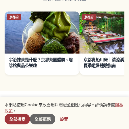
京都府
京都府
宇治抹茶是什麼？京都茶園體驗、咖
京都貴船川床｜清涼溪流
啡館與品茶樂趣
夏季避暑體驗指南
本網站使用Cookie來改善用戶體驗並個性化內容。詳情請參閱
隱私
附近景點
政策
。
全部接受
全部拒絕
設置
使用條款
隱私政策
Cookie 設置