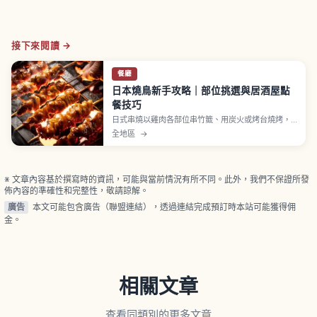
接下來閱讀 →
餐廳
日本燒鳥新手攻略｜部位挑選與居酒屋點
餐技巧
日式串燒以雞肉各部位串竹籤、用炭火或烤台燒烤，
每串約100至300日圓。雞腿肉串（momo）軟嫩多
全地區
→
汁、蔥間串（negima）雞肉與蔥段交替、雞皮串
（kawa）折疊燒烤、雞肉丸串（tsukune）絞肉捏
丸。調味分醬燒 tare 與鹽烤 shio 兩種。
※ 文章內容基於撰寫時的資訊，可能與當前情況有所不同。此外，我們不保證所發
佈內容的準確性和完整性，敬請諒解。
廣告
本文可能包含廣告（聯盟連結），透過連結完成預訂時本站可能獲得佣
金。
相關文章
查看同類別的更多文章