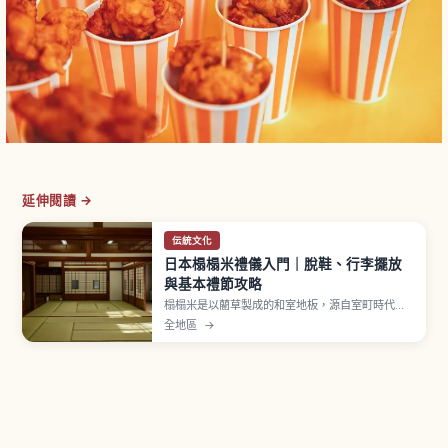
延伸閱讀 →
伝統文化
日本榻榻米禮儀入門｜脫鞋、行李擺放
與基本禮節攻略
榻榻米是以藺草製成的和室地板，源自室町時代以
後鋪滿房間的形式。進入和室前須脫鞋並擺正鞋尖
全地區
→
朝外、勿穿拖鞋上榻榻米，並避開繡花紋的疊緣行
走。行李箱輪子易刮傷表面，宜抬起搬運或放在木
板地，禮儀重點一次看懂。