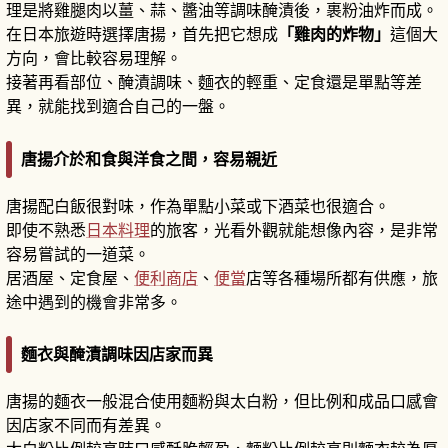
理是將雞腿肉以薑、蒜、醬油等調味醃漬後，裹粉油炸而成。
在日本旅遊時選擇唐揚，首先把它想成
「雞肉的炸物」
這個大
方向，會比較容易理解。
接著再看部位、醃漬調味、麵衣的輕重、定食還是單點等差
異，就能找到適合自己的一盤。
唐揚介於和食與洋食之間，容易親近
唐揚配白飯很對味，作為單點小菜或下酒菜也很適合。
即使不熟悉
日本料理
的旅客，光看外觀就能想像內容，是非常
容易嘗試的一道菜。
居酒屋、定食屋、
便利商店
、
便當
店等各種場所都有供應，旅
途中遇到的機會非常多。
麵衣與醃漬調味因店家而異
唐揚的麵衣一般混合使用麵粉與太白粉，但比例和成品口感會
因店家不同而有差異。