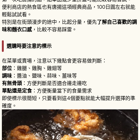
便利商店的熱食區也有唐揚這項經典商品，100日圓左右就能
輕鬆試試看。
特別是在街頭漫步的途中，比起分量，優先
了解自己喜歡的調
味和麵衣口感
，比較不容易踩雷。
選購時要注意的標示
在菜單或賣場，注意以下幾點會更容易做判斷：
部位
：雞腿、雞胸、雞翅等
調味
：醬油、鹽味、蒜味、薑味等
有無骨頭
：方便判斷是否適合邊走邊吃
單點還是定食
：方便衡量當下的食量需求
即使標示很簡短，只要看到這4個要點就能大幅提升選擇的準
確度。