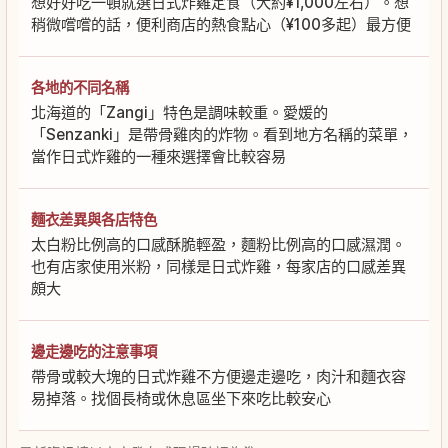
想好好吃一頓就選日式炸雞定食（大約¥1,000左右）。想
稍微嚐嚐的話，便利商店的熱食點心（¥100多起）最方便
各地的不同名稱
北海道的「Zangi」特色是調味較重。愛媛的
「Senzanki」是帶骨雞肉的炸物。看到地方名稱的菜單，
當作日式炸雞的一種來選擇會比較容易
麵衣差異與各店特色
太白粉比例高的口感酥脆輕盈，麵粉比例高的口感濕潤。
也有店家使用米粉，同樣是日式炸雞，每家店的口感差異
頗大
邊走邊吃的注意事項
帶骨或較大塊的日式炸雞不方便邊走邊吃，肉汁和麵衣容
易掉落。找個長椅或休息區坐下來吃比較安心