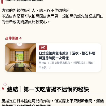
唐揚的外觀很吸引人，讓人忍不住想拍照。
不過店內是否可以拍照因店家而異，想拍照的話先確認店門口
的告示或詢問店員比較安心。
延伸閱讀 →
旅行
日式旅館與飯店差別｜浴衣、懷石料理
與退房時間一次看懂
旅館以日式住宿體驗為核心，搭配榻榻米、溫泉、
浴衣與懷石料理，多數提供一泊二食方案。飯店則
全地區
→
房型多元、自由度高，從商務到度假飯店任選。浴
衣須右前交疊穿著，旅館入住多在下午、含晚餐者
建議用餐前抵達，兩者差異一次解說。
總結｜第一次吃唐揚不迷惘的秘訣
唐揚是在日本隨處可見的炸物，但實際上
不只限於雞肉，還涵