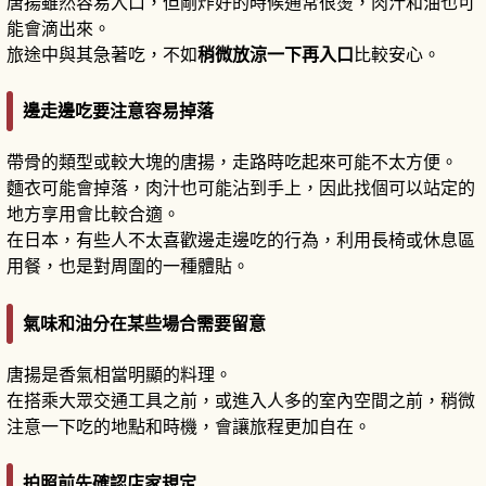
唐揚雖然容易入口，但剛炸好的時候通常很燙，肉汁和油也可
能會滴出來。
旅途中與其急著吃，不如
稍微放涼一下再入口
比較安心。
邊走邊吃要注意容易掉落
帶骨的類型或較大塊的唐揚，走路時吃起來可能不太方便。
麵衣可能會掉落，肉汁也可能沾到手上，因此找個可以站定的
地方享用會比較合適。
在日本，有些人不太喜歡邊走邊吃的行為，利用長椅或休息區
用餐，也是對周圍的一種體貼。
氣味和油分在某些場合需要留意
唐揚是香氣相當明顯的料理。
在搭乘大眾交通工具之前，或進入人多的室內空間之前，稍微
注意一下吃的地點和時機，會讓旅程更加自在。
拍照前先確認店家規定