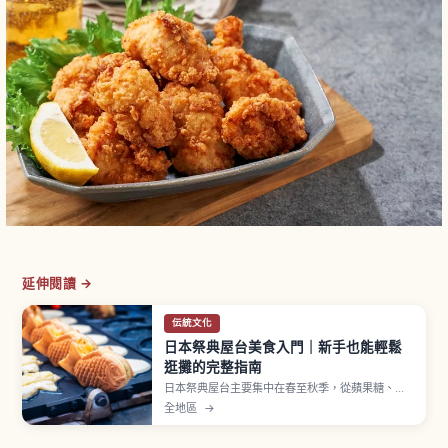
延伸閱讀 →
伝統文化
日本祭典屋台美食入門｜新手也能輕鬆
逛攤的完整指南
日本祭典屋台主要集中在春至秋季，從蘋果糖、日
式炒麵、雞蛋糕球、刨冰到章魚燒等經典美食一字
全地區
→
排開。蘋果糖約300至500日圓、章魚燒一盒6至8
顆約400至600日圓，多數攤位僅收現金。排隊、
取餐後移到旁邊等基本流程一次看懂。