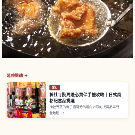
延伸閱讀 →
旅行
神社寺院周邊必買伴手禮攻略｜日式風
格紀念品挑選
神社寺院的伴手禮可分為境內求取的授與品與門前
町販售的紀念品兩類。御守為宗教意義物品，初穗
全地區
→
料約500至1000日圓，贈送時需顧及對方感受。群
馬高崎達摩佔日本市場約八成，扇子等和風雜貨也
是經典選擇，挑選與攜帶重點一次看懂。