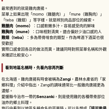
最常遇到的就是雞肉唐揚。
菜單上如果出現「momo（雞腿肉）」「mune（雞胸肉）」
「teba（雞翅）」等字樣，就是辨別肉品部位的線索。
雞腿肉（momo）
：口感軟嫩多汁，容易感受肉的鮮味
雞胸肉（mune）
：口味相對清爽，適合偏好少油口感的人
雞翅（teba）
：多為帶骨啃食的類型，作為啤酒下酒菜也很
受歡迎
實際口感會因各店的做法而異，建議同時對照菜單名稱和外觀
來確認比較安心。
看到地區名稱時，先看內容再判斷
在北海道，雞肉唐揚有時會被稱為
Zangi
，農林水產省的「家
鄉料理」介紹中指出，Zangi的調味通常比一般雞肉唐揚更為
濃郁。
愛媛縣今治市一帶的
Senzanki
，則是使用雞的各種帶骨部位
油炸的鄉土料理。
旅行中看到以地區名稱命名的菜單時，可以先想成
「這可能是