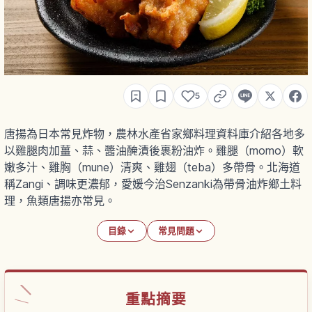
5
唐揚為日本常見炸物，農林水產省家鄉料理資料庫介紹各地多
以雞腿肉加薑、蒜、醬油醃漬後裹粉油炸。雞腿（momo）軟
嫩多汁、雞胸（mune）清爽、雞翅（teba）多帶骨。北海道
稱Zangi、調味更濃郁，愛媛今治Senzanki為帶骨油炸鄉土料
理，魚類唐揚亦常見。
目錄
常見問題
重點摘要