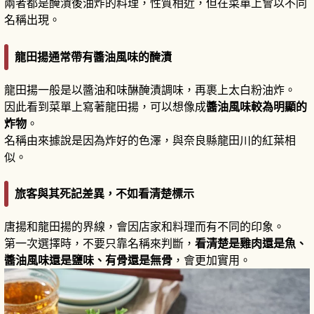
兩者都是醃漬後油炸的料理，性質相近，但在菜單上會以不同
名稱出現。
龍田揚通常帶有醬油風味的醃漬
龍田揚一般是以醬油和味醂醃漬調味，再裹上太白粉油炸。
因此看到菜單上寫著龍田揚，可以想像成
醬油風味較為明顯的
炸物
。
名稱由來據說是因為炸好的色澤，與奈良縣龍田川的紅葉相
似。
旅客與其死記差異，不如看清楚標示
唐揚和龍田揚的界線，會因店家和料理而有不同的印象。
第一次選擇時，不要只靠名稱來判斷，
看清楚是雞肉還是魚、
醬油風味還是鹽味、有骨還是無骨
，會更加實用。