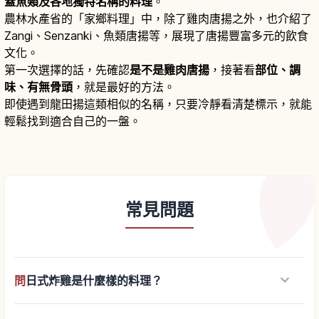
蓋魚類及各地獨特名稱的料理
。
農林水產省的「家鄉料理」中，除了雞肉唐揚之外，也介紹了
Zangi、Senzanki、魚類唐揚等，展現了唐揚豐富多元的飲食
文化。
第一次選擇的話，先確認
是不是雞肉唐揚
，接著看
部位、調
味、有無骨頭
，就是最好的方法。
即使遇到龍田揚這類相似的名稱，只要冷靜看清楚標示，就能
輕鬆找到適合自己的一盤。
常見問題
keyboard_arrow_down
問
日式炸雞是什麼樣的料理？