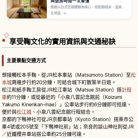
與退房時間一次看懂
旅館以日式住宿體驗為核心，搭配榻榻米、溫泉、
浴衣與懷石料理，多數提供一泊二食方案。飯店則
全地區
→
房型多元、自由度高，從商務到度假飯店任選。浴
衣須右前交疊穿著，旅館入住多在下午、含晚餐者
建議用餐前抵達，兩者差異一次解說。
享受鞠文化的實用資訊與交通秘訣
主要景點交通方式
想接觸松本手鞠，從JR松本車站（Matsumoto Station）至
松
本城
周邊步行約20分鐘，可結合城下町散策半日遊。
松江和紙手鞠工房從JR松江車站（Matsue Station）搭
計程
車
約11分鐘，或從最近的「小泉八雲記念館前（Koizumi
Yakumo Kinenkan-mae）」公車站步行約6分鐘即可抵達，
便於與
松江城
、小泉八雲紀念館行程結合。
京都的下鴨神社可從JR京都車站（Kyoto Station）搭乘市公
車4號或205號至「下鴨神社前」站；奈良的談山神社則從JR
／近鐵櫻井車站搭公車約25分鐘可達。