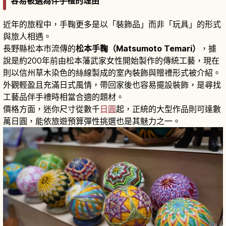
容易被選為伴手禮的理由
近年的旅程中，手鞠更多是以「裝飾品」而非「玩具」的形式
與旅人相遇。
長野縣松本市流傳的
松本手鞠（Matsumoto Temari）
，據
說是約200年前由松本藩武家女性開始製作的傳統工藝，現在
則以信州草木染色的絲線製成的室內裝飾與贈禮形式被介紹。
外觀輕盈且充滿日式風情，帶回家後也容易擺設裝飾，是尋找
工藝品伴手禮時相當合適的題材。
價格方面，迷你尺寸從數千
日圓
起，正統的大型作品則可達數
萬日圓，能依旅遊預算彈性挑選也是其魅力之一。