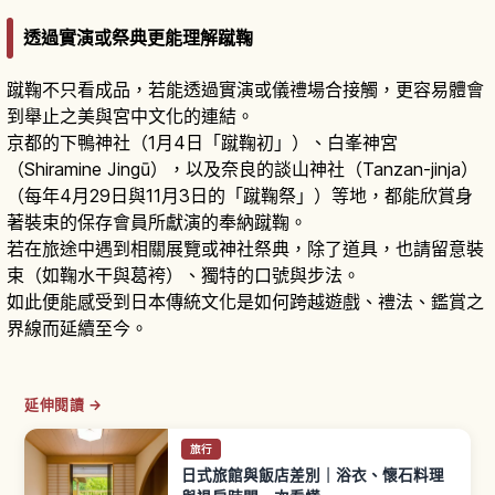
透過實演或祭典更能理解蹴鞠
蹴鞠不只看成品，若能透過實演或儀禮場合接觸，更容易體會
到舉止之美與宮中文化的連結。
京都的下鴨神社（1月4日「蹴鞠初」）、白峯神宮
（Shiramine Jingū），以及奈良的談山神社（Tanzan-jinja）
（每年4月29日與11月3日的「蹴鞠祭」）等地，都能欣賞身
著裝束的保存會員所獻演的奉納蹴鞠。
若在旅途中遇到相關展覽或神社祭典，除了道具，也請留意裝
束（如鞠水干與葛袴）、獨特的口號與步法。
如此便能感受到日本傳統文化是如何跨越遊戲、禮法、鑑賞之
界線而延續至今。
延伸閱讀 →
旅行
日式旅館與飯店差別｜浴衣、懷石料理