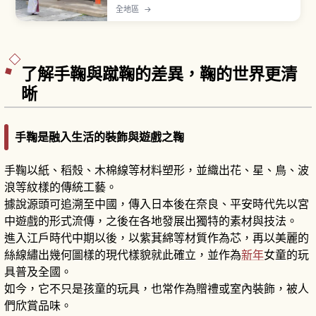
座。參拜流程為穿過鳥居、在手水舍以一杓水淨
全地區
→
身、再到拜殿行二拜二拍手一拜，出雲大社等部分
神社採二拜四拍手一拜。御守約500至1000日圓，
舊御守可歸還古札納所。
了解手鞠與蹴鞠的差異，鞠的世界更清
晰
手鞠是融入生活的裝飾與遊戲之鞠
手鞠以紙、稻殼、木棉線等材料塑形，並織出花、星、鳥、波
浪等紋樣的傳統工藝。
據說源頭可追溯至中國，傳入日本後在奈良、平安時代先以宮
中遊戲的形式流傳，之後在各地發展出獨特的素材與技法。
進入江戶時代中期以後，以紫萁綿等材質作為芯，再以美麗的
絲線繡出幾何圖樣的現代樣貌就此確立，並作為
新年
女童的玩
具普及全國。
如今，它不只是孩童的玩具，也常作為贈禮或室內裝飾，被人
們欣賞品味。