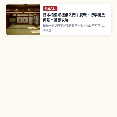
伝統文化
日本榻榻米禮儀入門｜脫鞋、行李擺放
與基本禮節攻略
榻榻米是以藺草製成的和室地板，源自室町時代以
後鋪滿房間的形式。進入和室前須脫鞋並擺正鞋尖
全地區
→
朝外、勿穿拖鞋上榻榻米，並避開繡花紋的疊緣行
走。行李箱輪子易刮傷表面，宜抬起搬運或放在木
板地，禮儀重點一次看懂。