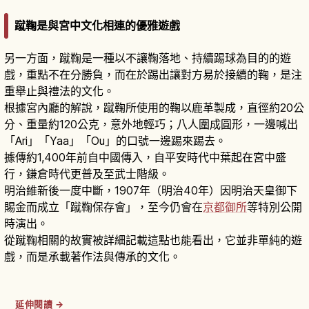
蹴鞠是與宮中文化相連的優雅遊戲
另一方面，蹴鞠是一種以不讓鞠落地、持續踢球為目的的遊
戲，重點不在分勝負，而在於踢出讓對方易於接續的鞠，是注
重舉止與禮法的文化。
根據宮內廳的解說，蹴鞠所使用的鞠以鹿革製成，直徑約20公
分、重量約120公克，意外地輕巧；八人圍成圓形，一邊喊出
「Ari」「Yaa」「Ou」的口號一邊踢來踢去。
據傳約1,400年前自中國傳入，自平安時代中葉起在宮中盛
行，鎌倉時代更普及至武士階級。
明治維新後一度中斷，1907年（明治40年）因明治天皇御下
賜金而成立「蹴鞠保存會」，至今仍會在
京都御所
等特別公開
時演出。
從蹴鞠相關的故實被詳細記載這點也能看出，它並非單純的遊
戲，而是承載著作法與傳承的文化。
延伸閱讀 →