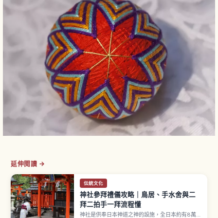
延伸閱讀 →
伝統文化
神社參拜禮儀攻略｜鳥居、手水舍與二
拜二拍手一拜流程懂
神社是供奉日本神道之神的設施，全日本約有8萬