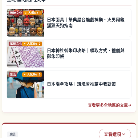
伝統文化
人氣No.1
日本面具｜祭典屋台能劇神樂、火男阿龜
狐狸天狗指南
伝統文化
人氣No.2
日本神社御朱印攻略｜領取方式、禮儀與
御朱印帳
生活
人氣No.3
日本陽傘攻略｜環境省推薦中暑對策
查看更多全地區的文章
→
查看選項
廣告