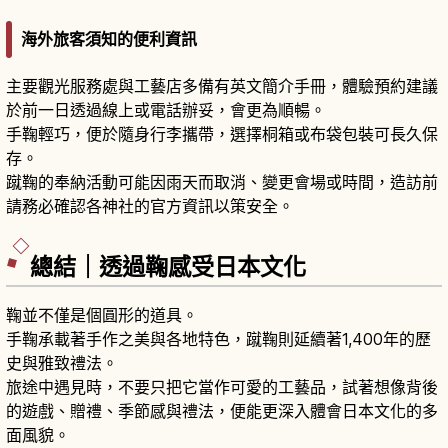
海外旅客須知的便利資訊
主要觀光服務處與工藝店多備有英文簡介手冊，體驗預約建議
於前一日透過線上或電話辦妥，會更為順暢。
手鞠輕巧，便於隨身行李攜帶，選擇桐箱或布袋包裝可長久保
存。
蹴鞠的奉納活動可能因雨天而取消、變更會場或時間，造訪前
請務必確認各神社的官方資訊以策安全。
總結｜透過鞠感受日本文化
鞠並不僅是個圓形的道具。
手鞠承載著手作之美與各地特色，蹴鞠則延續著1,400年的歷
史與雅致禮法。
旅途中遇見時，不要只把它當作可愛的工藝品，試著想像背後
的遊戲、贈禮、季節感與禮法，便能更深入體會日本文化的多
面風貌。