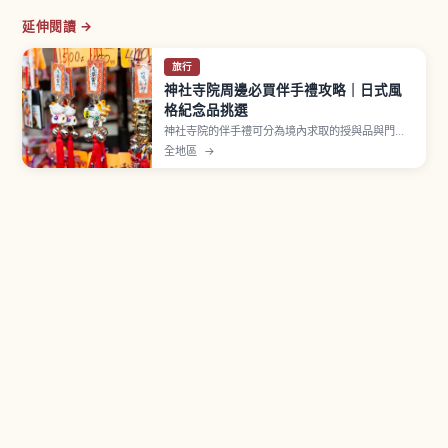
延伸閱讀 →
旅行
神社寺院周邊必買伴手禮攻略｜日式風
格紀念品挑選
神社寺院的伴手禮可分為境內求取的授與品與門前
町販售的紀念品兩類。御守為宗教意義物品，初穗
全地區
→
料約500至1000日圓，贈送時需顧及對方感受。群
馬高崎達摩佔日本市場約八成，扇子等和風雜貨也
是經典選擇，挑選與攜帶重點一次看懂。