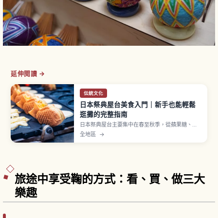
延伸閱讀 →
伝統文化
日本祭典屋台美食入門｜新手也能輕鬆
逛攤的完整指南
日本祭典屋台主要集中在春至秋季，從蘋果糖、日
式炒麵、雞蛋糕球、刨冰到章魚燒等經典美食一字
全地區
→
排開。蘋果糖約300至500日圓、章魚燒一盒6至8
顆約400至600日圓，多數攤位僅收現金。排隊、
取餐後移到旁邊等基本流程一次看懂。
旅途中享受鞠的方式：看、買、做三大
樂趣