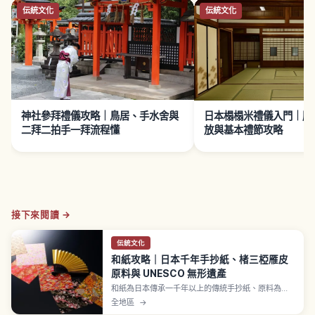
伝統文化
伝統文化
神社參拜禮儀攻略｜鳥居、手水舍與
日本榻榻米禮儀入門｜脫
二拜二拍手一拜流程懂
放與基本禮節攻略
接下來閱讀 →
伝統文化
和紙攻略｜日本千年手抄紙、楮三椏雁皮
原料與 UNESCO 無形遺產
和紙為日本傳承一千年以上的傳統手抄紙、原料為
楮、三椏、雁皮等植物纖維。聯合國教科文組織2014
全地區
→
年將石州半紙（島根）、本美濃紙（岐阜）、細川紙