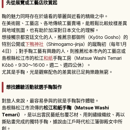
先從展覽或工藝店欣賞起
鞠的魅力同時存在於遠看的華麗與近看的精緻之中。
在美術館、工藝店、各地傳統工藝賣場，能輕鬆比較紋樣差異
與地域氛圍，也有助於加深對日本文化的理解。
想接觸京都宮廷文化的人，推薦京都御所（Kyōto Gosho）的
特別公開或
下鴨神社
（Shimogamo-jinja）的蹴鞠初（每年1月
4日）；對手鞠工藝有興趣的人，則推薦松本市內的工藝店或
島根縣松江市的松江
和紙
手鞠工房（Matsue Washi Temari
Kōbō，9:30〜16:00，週二、週四公休）。
尤其是手鞠，光是觀察配色的差異就已足夠樂趣無窮。
想找體驗活動就選手鞠製作
對旅人來說，最容易參與的就是手鞠製作體驗。
島根縣松江市流傳的
松江和紙手鞠（Matsue Washi
Temari）
，是以出雲民藝紙包覆芯材、用刺繡線織紋、再以
撕貼畫完成的獨特手鞠，據說由江戶時代松江藩御殿女中所
創。