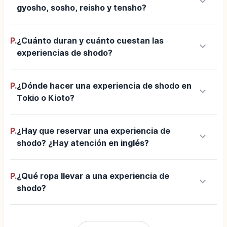
keyboard_arrow_down
gyosho, sosho, reisho y tensho?
P.
¿Cuánto duran y cuánto cuestan las
keyboard_arrow_down
experiencias de shodo?
P.
¿Dónde hacer una experiencia de shodo en
keyboard_arrow_down
Tokio o Kioto?
P.
¿Hay que reservar una experiencia de
keyboard_arrow_down
shodo? ¿Hay atención en inglés?
P.
¿Qué ropa llevar a una experiencia de
keyboard_arrow_down
shodo?