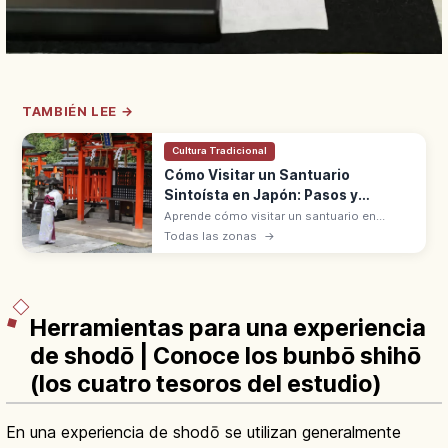
TAMBIÉN LEE →
Cultura Tradicional
Cómo Visitar un Santuario
Sintoísta en Japón: Pasos y
Normas
Aprende cómo visitar un santuario en
Japón: significado, pasos básicos y
Todas las zonas
→
normas de respeto para vivir la experiencia
con seguridad y sin errores.
Herramientas para una experiencia
de shodō | Conoce los bunbō shihō
(los cuatro tesoros del estudio)
En una experiencia de shodō se utilizan generalmente