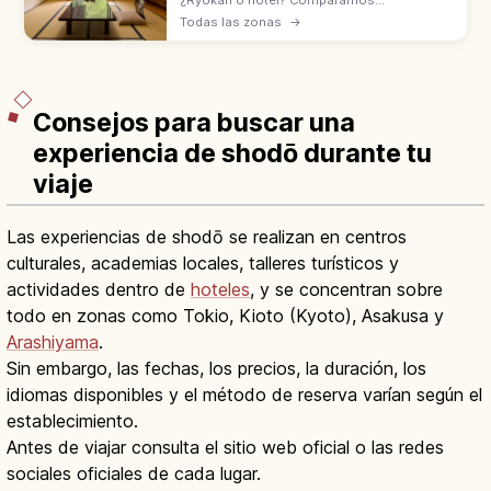
habitaciones, comidas, onsen y normas del
Todas las zonas
→
check-in a la salida. Descubre cuál se
adapta mejor a tu estilo de viaje por Japón.
Consejos para buscar una
experiencia de shodō durante tu
viaje
Las experiencias de shodō se realizan en centros
culturales, academias locales, talleres turísticos y
actividades dentro de
hoteles
, y se concentran sobre
todo en zonas como Tokio, Kioto (Kyoto), Asakusa y
Arashiyama
.
Sin embargo, las fechas, los precios, la duración, los
idiomas disponibles y el método de reserva varían según el
establecimiento.
Antes de viajar consulta el sitio web oficial o las redes
sociales oficiales de cada lugar.