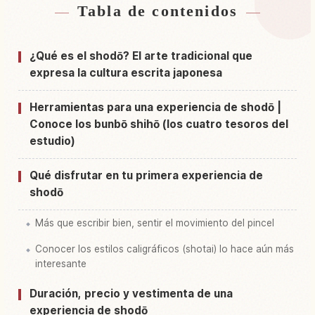
Tabla de contenidos
Buscar alojamiento cerca de Japón
↗
Buscar experiencias en Japón
↗
¿Qué es el shodō? El arte tradicional que
expresa la cultura escrita japonesa
Herramientas para una experiencia de shodō |
Conoce los bunbō shihō (los cuatro tesoros del
estudio)
Qué disfrutar en tu primera experiencia de
shodō
Más que escribir bien, sentir el movimiento del pincel
Conocer los estilos caligráficos (shotai) lo hace aún más
interesante
Duración, precio y vestimenta de una
experiencia de shodō