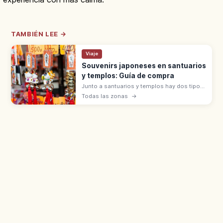
TAMBIÉN LEE →
Viaje
Souvenirs japoneses en santuarios
y templos: Guía de compra
Junto a santuarios y templos hay dos tipos
de souvenirs: objetos sagrados (omamori,
Todas las zonas
→
goshuin, ofuda) que se reciben con
hatsuho-ryō, y artesanías en tiendas.