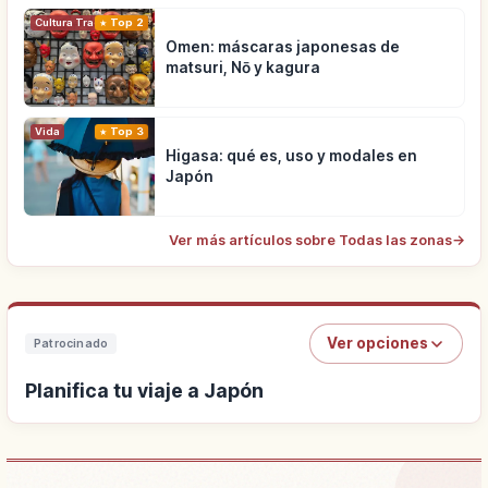
Cultura Tradicional
Top 2
Omen: máscaras japonesas de
matsuri, Nō y kagura
Vida
Top 3
Higasa: qué es, uso y modales en
Japón
Ver más artículos sobre Todas las zonas
→
Ver opciones
Patrocinado
Planifica tu viaje a Japón