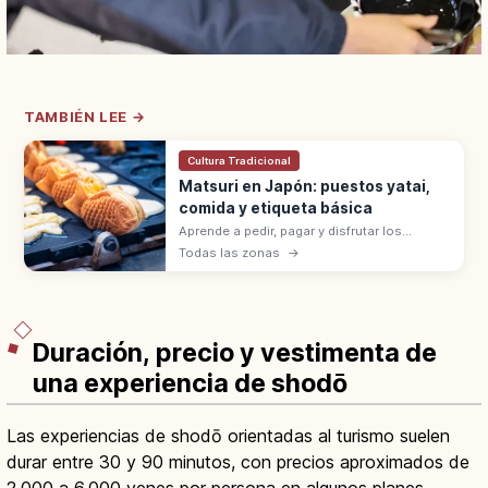
TAMBIÉN LEE →
Cultura Tradicional
Matsuri en Japón: puestos yatai,
comida y etiqueta básica
Aprende a pedir, pagar y disfrutar los
puestos de comida en los matsuri de
Todas las zonas
→
Japón, con consejos sobre basura, fotos,
alergias y niños.
Duración, precio y vestimenta de
una experiencia de shodō
Las experiencias de shodō orientadas al turismo suelen
durar entre 30 y 90 minutos, con precios aproximados de