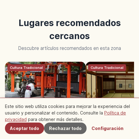
Lugares recomendados
cercanos
Descubre artículos recomendados en esta zona
Cultura Tradicional
Cultura Tradicional
Este sitio web utiliza cookies para mejorar la experiencia del
usuario y personalizar el contenido. Consulte la
Política de
Cercanos
Cómo Visitar un Santuario
Tatami en Japón: Hist
privacidad
para obtener más detalles.
Sintoísta en Japón: Pasos y
Cultura y Modales Bá
Normas
Aceptar todo
Rechazar todo
Configuración