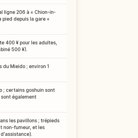
l ligne 206 à « Chion-in-
 pied depuis la gare «
te 400 ¥ pour les adultes,
mbiné 500 ¥).
 du Mieido ; environ 1
 ; certains goshuin sont
x sont également
ns les pavillons ; trépieds
t non-fumeur, et les
 d'assistance).