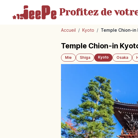
Profitez de votr
Accueil
/
Kyoto
/
Temple Chion-in K
Temple Chion-in Kyoto 
Kyoto
Mie
Shiga
Osaka