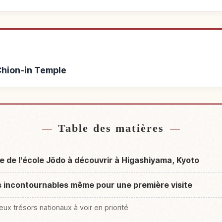
Chion-in Temple
e Chion-in Temple
Activités à C
↗
Table des matières
le de l'école Jōdo à découvrir à Higashiyama, Kyoto
es incontournables même pour une première visite
ux trésors nationaux à voir en priorité