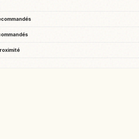
 recommandés
recommandés
roximité