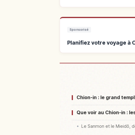
Sponsorisé
Planifiez votre voyage à 
Hébergements près d
Chion-in : le grand temp
Que voir au Chion-in : l
Le Sanmon et le Mieidō, de