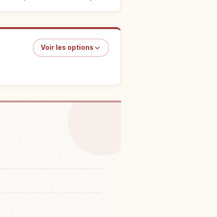
Voir les options
hion-in Temple
↗