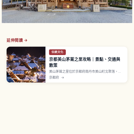
延伸閱讀 →
伝統文化
京都美山茅葺之里攻略｜景點、交通與
散策
美山茅葺之里位於京都府南丹市美山町北聚落，約
有50戶其中39棟為茅葺屋頂民宅。現存最古老的建
京都府
→
物相傳建於江戶時代中期，屬「北山型民家」入母
屋造傳統建築。1993年選定國家重要傳統建造物群
保存地區，並獲 UN Tourism「Best Tourism
Villages」認證。民俗資料館入館費300日圓。