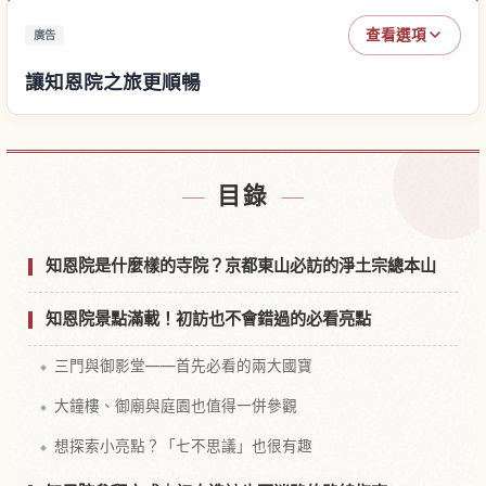
查看選項
廣告
讓知恩院之旅更順暢
尋找知恩院附近的飯店
↗
目錄
尋找知恩院的體驗
↗
知恩院是什麼樣的寺院？京都東山必訪的淨土宗總本山
知恩院景點滿載！初訪也不會錯過的必看亮點
三門與御影堂——首先必看的兩大國寶
大鐘樓、御廟與庭園也值得一併參觀
想探索小亮點？「七不思議」也很有趣