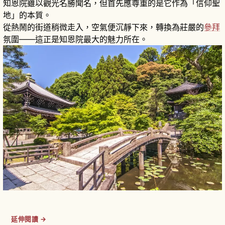
知恩院雖以觀光名勝聞名，但首先應尊重的是它作為「信仰聖
地」的本質。
從熱鬧的街道稍微走入，空氣便沉靜下來，轉換為莊嚴的
參拜
氛圍——這正是知恩院最大的魅力所在。
延伸閱讀 →