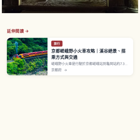
延伸閱讀 →
旅行
京都嵯峨野小火車攻略｜溪谷絕景、搭
乘方式與交通
嵯峨野小火車是行駛於京都嵯峨站到龜岡站約7.3公
里、保津川沿岸的觀光列車，路線是1991年 JR 山
京都府
→
陰本線改線後保留下來的舊線。復古柴油機關車牽
引5節客車，沿途欣賞溪谷景色。成人880日圓、
兒童440日圓，全席指定。12月30日〜2月底停
駛。