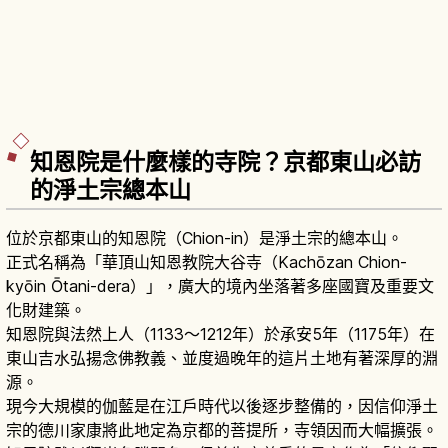
知恩院是什麼樣的寺院？京都東山必訪
的淨土宗總本山
位於京都東山的知恩院（Chion-in）是淨土宗的總本山。
正式名稱為「華頂山知恩教院大谷寺（Kachōzan Chion-
kyōin Ōtani-dera）」，廣大的境內坐落著多座國寶及重要文
化財建築。
知恩院與法然上人（1133～1212年）於承安5年（1175年）在
東山吉水弘揚念佛教義、並度過晚年的這片土地有著深厚的淵
源。
現今大規模的伽藍是在江戶時代以後逐步整備的，因信仰淨土
宗的德川家康將此地定為京都的菩提所，寺領因而大幅擴張。