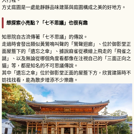
入行程。
方丈庭園是一處能靜靜品味建築與庭園構成之美的好地方。
想探索小亮點？「七不思議」也很有趣
知恩院自古流傳著「七不思議」的傳說。
走過時會發出類似黃鶯鳴叫聲的「鶯聲迴廊」、位於御影堂正
面屋簷下的「遺忘之傘」、據說麻雀從襖繪上飛走的「飛雀之
謎」、以及無論從哪個角度看都像在注視自己的「三面正向之
貓」等，都是知名的不可思議傳說。
其中「遺忘之傘」位於御影堂正面的屋簷下方，欣賞建築時不
妨找找看，能為散步增添不少樂趣。