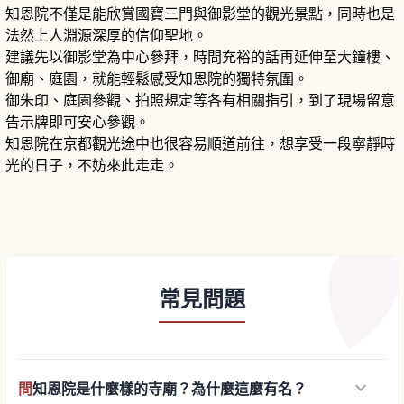
知恩院不僅是能欣賞國寶三門與御影堂的觀光景點，同時也是
法然上人淵源深厚的信仰聖地。
建議先以御影堂為中心參拜，時間充裕的話再延伸至大鐘樓、
御廟、庭園，就能輕鬆感受知恩院的獨特氛圍。
御朱印、庭園參觀、拍照規定等各有相關指引，到了現場留意
告示牌即可安心參觀。
知恩院在京都觀光途中也很容易順道前往，想享受一段寧靜時
光的日子，不妨來此走走。
常見問題
keyboard_arrow_down
問
知恩院是什麼樣的寺廟？為什麼這麼有名？