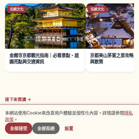
伝統文化
伝統文化
金閣寺京都觀光指南｜必看景點、庭
京都美山茅葺之里攻略｜
園亮點與交通資訊
與散策
接下來閱讀 →
旅行
本網站使用Cookie來改善用戶體驗並個性化內容。詳情請參閱
隱私
附近景點
京都青蓮院攻略｜門跡寺院龍心池庭園、
政策
。
苔庭與粟田御所歷史解說
全部接受
全部拒絕
設置
了解旅行
探索京都府
青蓮院位於京都東山粟田口，天台宗五箇室門跡之
一，又稱粟田御所。境內全域約1萬坪指定為國家史
京都府
→