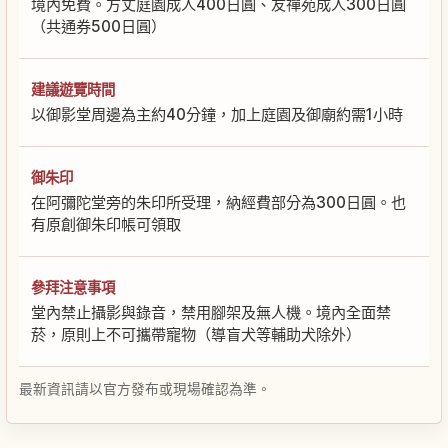
境內免費。方丈庭園成人400日圓、友禪苑成人300日圓
（共通券500日圓）
建議遊覽時間
以御影堂周邊為主約40分鐘，加上庭園及御廟約需1小時
御朱印
在阿彌陀堂旁的朱印所受理，納經費部分為300日圓。也
有原創御朱印帳可領取
參拜注意事項
堂內禁止攝影與錄音，禁用腳架及無人機。境內全面禁
菸，原則上不可攜帶寵物（導盲犬等輔助犬除外）
最新資訊請以官方發布或現場確認為準。