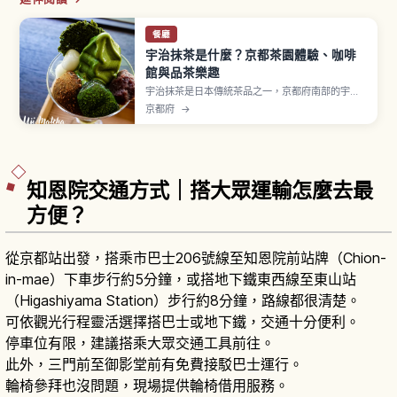
餐廳
宇治抹茶是什麼？京都茶園體驗、咖啡
館與品茶樂趣
宇治抹茶是日本傳統茶品之一，京都府南部的宇治
地區與靜岡茶、狹山茶並列為日本三大茶之一。
京都府
→
1191年榮西禪師從中國（宋）歸國帶回茶種並逐漸
傳播。抹茶是將「碾茶」以石臼研磨成粉末，透過
覆下栽培（遮光栽培）讓旨味成分豐富。從京都站
搭 JR 奈良線至「宇治站」快速約17分鐘。
知恩院交通方式｜搭大眾運輸怎麼去最
方便？
從京都站出發，搭乘市巴士206號線至知恩院前站牌（Chion-
in-mae）下車步行約5分鐘，或搭地下鐵東西線至東山站
（Higashiyama Station）步行約8分鐘，路線都很清楚。
可依觀光行程靈活選擇搭巴士或地下鐵，交通十分便利。
停車位有限，建議搭乘大眾交通工具前往。
此外，三門前至御影堂前有免費接駁巴士運行。
輪椅參拜也沒問題，現場提供輪椅借用服務。