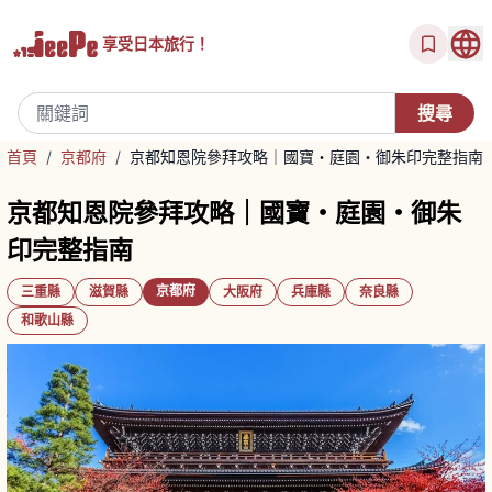
享受
日本旅行！
首頁
/
京都府
/
京都知恩院參拜攻略｜國寶・庭園・御朱印完整指南
京都知恩院參拜攻略｜國寶・庭園・御朱
印完整指南
京都府
三重縣
滋賀縣
大阪府
兵庫縣
奈良縣
和歌山縣