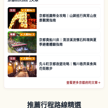
生活
人氣No.1
京都祇園祭全攻略｜山鉾巡行與宵山夜
景觀賞指南
餐廳
人氣No.2
京都貴船川床｜清涼溪流懷石料理與夏
季避暑體驗指南
生活
人氣No.3
先斗町京都夜遊攻略｜鴨川巷弄美食與
花街散步
查看更多京都府的文章
→
推薦行程路線精選