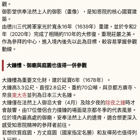
觀。
御影堂供奉法然上人的御影（畫像），是知恩院的核心國寶建
築。
由德川三代將軍家光於寬永16年（1639年）重建，並於令和2
年（2020年）完成了相隔約110年的大修復，重現莊嚴之美。
作為參拜的中心，進入境內後先以此為目標，較容易掌握參觀
動線。
大鐘樓、御廟與庭園也值得一併參觀
大鐘樓為重要文化財，建於延寶6年（1678年）。
大鐘高3.3公尺、直徑2.8公尺、重約70公噸，與京都方廣寺、
奈良
東大寺
並列為日本三大名鐘。
大鐘僅在法然上人御忌大會（4月）及除夕夜的
除夜之鐘
時才
會敲響，由17位僧侶合力撞鐘的場面是京都冬季的代表風景。
位於境內最高處的御廟，安奉法然上人的遺骨，適合想更深入
感受知恩院精神的參拜者前往。
若想欣賞庭園，方丈庭園（國家指定名勝）和友禪苑也值得列