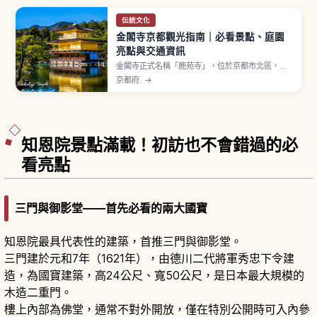
伝統文化
金閣寺京都觀光指南｜必看景點、庭園
亮點與交通資訊
金閣寺正式名稱「鹿苑寺」，位於京都市北區，相
傳室町時代足利義滿營建北山殿並建立覆以金箔的
京都府
→
三層樓閣「舍利殿」（通稱金閣）。1994年登錄世
界遺產。第一層寢殿造「法水院」、第二層武家造
「潮音洞」、第三層禪宗佛殿造「究竟頂」三層樣
式不同。門票高中生以上500日圓。
知恩院景點滿載！初訪也不會錯過的必
看亮點
三門與御影堂——首先必看的兩大國寶
知恩院最具代表性的建築，首推三門與御影堂。
三門建於元和7年（1621年），由德川二代將軍秀忠下令建
造，為國寶建築，高24公尺、寬50公尺，是日本最大規模的
木造二重門。
樓上內部為佛堂，通常不對外開放，僅在特別公開時可入內參