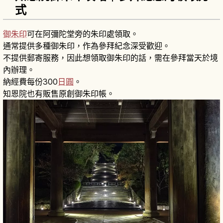
式
御朱印
可在阿彌陀堂旁的朱印處領取。
通常提供多種御朱印，作為參拜紀念深受歡迎。
不提供郵寄服務，因此想領取御朱印的話，需在參拜當天於境
內辦理。
納經費每份300
日圓
。
知恩院也有販售原創御朱印帳。