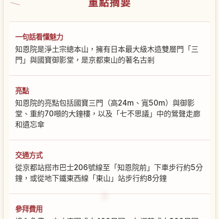
重點摘要
一句話看懂魅力
知恩院是淨土宗總本山，擁有日本最大級木造雙層門「三
門」與國寶御影堂，是京都東山的著名古剎
亮點
知恩院的亮點包括國寶三門（高24m、寬50m）與御影
堂、重約70噸的大鐘樓，以及「七不思議」中的鶯聲走廊
和遺忘傘
交通方式
從京都站搭市巴士206號線至「知恩院前」下車步行約5分
鐘，或從地下鐵東西線「東山」站步行約8分鐘
參拜費用