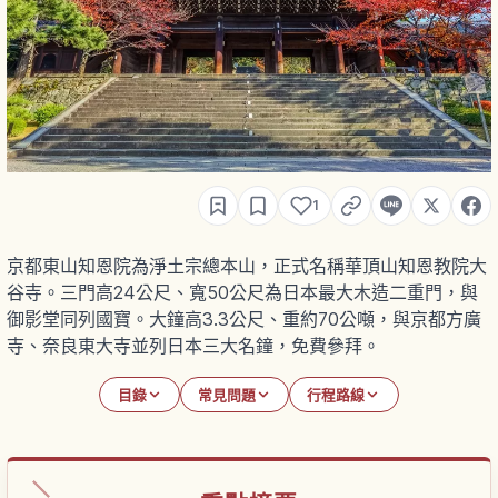
1
京都東山知恩院為淨土宗總本山，正式名稱華頂山知恩教院大
谷寺。三門高24公尺、寬50公尺為日本最大木造二重門，與
御影堂同列國寶。大鐘高3.3公尺、重約70公噸，與京都方廣
寺、奈良東大寺並列日本三大名鐘，免費參拜。
目錄
常見問題
行程路線