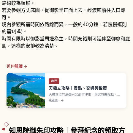
路線較為順暢。
若要參觀方丈庭園，從御影堂正面上去，經渡廊前往入口即
可。
境內參觀所需時間依路線而異，一般約40分鐘，若慢慢逛則
約需1小時。
時間有限時以御影堂周邊為主，時間充裕則可延伸至御廟和庭
園，這樣的安排較為清楚。
延伸閱讀 →
旅行
天橋立攻略｜景點、交通與散策
天橋立位於京都府北部宮津市，與宮城縣松島、廣
島縣宮島並列為「日本三景」之一。沙洲全長約3.6
京都府
→
公里，將宮津灣與內海阿蘇海分隔開來，約6,700
棵松樹茂密生長的白砂青松之美，被指定為特別名
勝。「胯下窺看」是經典玩法，可從天橋立 View
Land 或傘松公園展望，騎自行車約20分鐘。
知恩院御朱印攻略｜參拜紀念的領取方