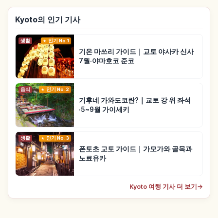
Kyoto의 인기 기사
생활
인기 No.1
기온 마쓰리 가이드｜교토 야사카 신사
7월·야마호코 준코
음식
인기 No.2
기후네 가와도코란?｜교토 강 위 좌석
·5~9월 가이세키
생활
인기 No.3
폰토초 교토 가이드｜가모가와 골목과
노료유카
Kyoto 여행 기사 더 보기
→