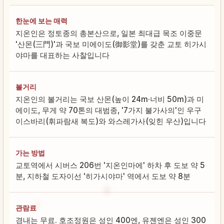
한눈에 보는 매력
지온인은 정토종의 총본산으로, 일본 최대급 목조 이중문
'산몬(三門)'과 국보 미에이도(御影堂)를 갖춘 교토 히가시
야마를 대표하는 사찰입니다
볼거리
지온인의 볼거리는 국보 산몬(높이 24m·너비 50m)과 미
에이도, 무게 약 70톤의 대범종, '7가지 불가사의'인 우구
이스바리(휘파람새 복도)와 와스레가사(잊힌 우산)입니다
가는 방법
교토역에서 시버스 206번 '지온인마에' 하차 후 도보 약 5
분, 지하철 도자이선 '히가시야마' 역에서 도보 약 8분
관람료
경내는 무료. 호조정원은 성인 400엔, 유젠엔은 성인 300