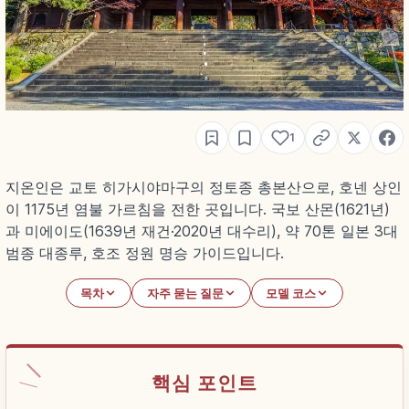
1
지온인은 교토 히가시야마구의 정토종 총본산으로, 호넨 상인
이 1175년 염불 가르침을 전한 곳입니다. 국보 산몬(1621년)
과 미에이도(1639년 재건·2020년 대수리), 약 70톤 일본 3대
범종 대종루, 호조 정원 명승 가이드입니다.
목차
자주 묻는 질문
모델 코스
핵심 포인트