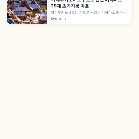
39채 초가지붕 마을
가야부키노사토는 교토부 난탄시 미야마초 키타 집
락에 자리한 초가지붕 마을로, 약 50채 중 39채가
Kyoto
→
초가지붕 민가입니다. 에도시대 중기 건물도 남은
'기타야마형 민가' 양식, 1993년 중요전통적건조물
군 보존지구, 9월 중순 메밀꽃, 겨울 라이트업 후유
토로를 함께 살펴봅니다.