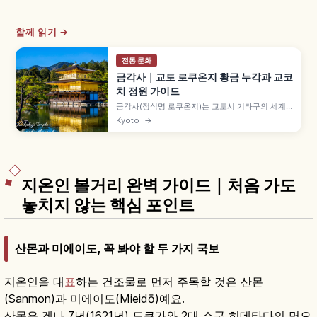
함께 읽기 →
전통 문화
금각사｜교토 로쿠온지 황금 누각과 교코
치 정원 가이드
금각사(정식명 로쿠온지)는 교토시 기타구의 세계
문화유산 사찰로, 금박 3층 누각 샤리덴이 상징입니
Kyoto
→
다. 교코치 연못에 비친 금각, 가을 단풍, 입장료와
9~17시 관람 정보를 소개합니다.
지온인 볼거리 완벽 가이드｜처음 가도
놓치지 않는 핵심 포인트
산몬과 미에이도, 꼭 봐야 할 두 가지 국보
지온인을 대
표
하는 건조물로 먼저 주목할 것은 산몬
(Sanmon)과 미에이도(Mieidō)예요.
산몬은 겐나 7년(1621년) 도쿠가와 2대 쇼군 히데타다의 명으