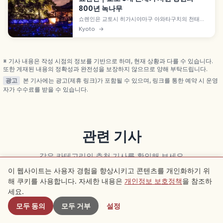
800년 녹나무
쇼렌인은 교토시 히가시야마구 아와타구치의 천태종
사원으로, 산젠인·묘호인과 함께 천태종 삼몬제키이자
Kyoto
→
교토 5대 문적 사원 중 하나입니다. 소아미 작 류신치
정원, 고보리 엔슈 기리시마 정원, 수령 약 800년 녹
나무 가이드입니다.
※ 기사 내용은 작성 시점의 정보를 기반으로 하며, 현재 상황과 다를 수 있습니다.
또한 게재된 내용의 정확성과 완전성을 보장하지 않으므로 양해 부탁드립니다.
광고
본 기사에는 광고(제휴 링크)가 포함될 수 있으며, 링크를 통한 예약 시 운영
자가 수수료를 받을 수 있습니다.
관련 기사
같은 카테고리의 추천 기사를 확인해 보세요
이 웹사이트는 사용자 경험을 향상시키고 콘텐츠를 개인화하기 위
해 쿠키를 사용합니다. 자세한 내용은
개인정보 보호정책
을 참조하
근처 스팟
Kyoto
Kyoto
세요.
모두 동의
모두 거부
설정