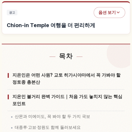
옵션 보기
광고
Chion-in Temple 여행을 더 편리하게
목차
Chion-in Temple 근처 숙소 찾기
↗
Chion-in Temple 체험 찾기
↗
지온인은 어떤 사원? 교토 히가시야마에서 꼭 가봐야 할
정토종 총본산
지온인 볼거리 완벽 가이드｜처음 가도 놓치지 않는 핵심
포인트
산몬과 미에이도, 꼭 봐야 할 두 가지 국보
대종루·고뵤·정원도 함께 둘러보세요