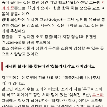
종이 울리는 것은 호넨 상인 기일 법요(4월)와 섣달 그믐밤
제
야의 종
뿐으로, 17명의 승려가 힘을 합쳐 치는 모습은 교토 겨
울의 풍물시예요.
경내 최상단에 위치한 고뵤(Gobyō)는 호넨 상인의 유골을 봉
안한 성스러운 장소로, 지온인의 깊은 매력을 느끼고 싶은 분
에게 추천해요.
정원을 보고 싶다면 호조 정원(국가 지정 명승)과 유젠엔
(Yūzen-en)도 관람 후보예요.
호조 정원은 건물과 정원의 구성을 조용히 감상할 수 있는 곳
으로 사랑받고 있어요.
세세한 볼거리를 찾는다면 '칠불가사의'도 재미있어요
지온인에는 예로부터 전해 내려오는 '칠불가사의(나나후시
기)'가 있어요.
걸으면 꾀꼬리 우는 소리와 비슷한 소리가 나는 '우구이스바
리 복도', 미에이도 정면 처마 밑에 있는 '잊혀진 우산',
후스마
그림에서 참새가 날아갔다는 '빠져나간 참새', 어디서 보아도
자신을 노려보는 것처럼 보이는 '삼면정면 고양이' 등이 유명