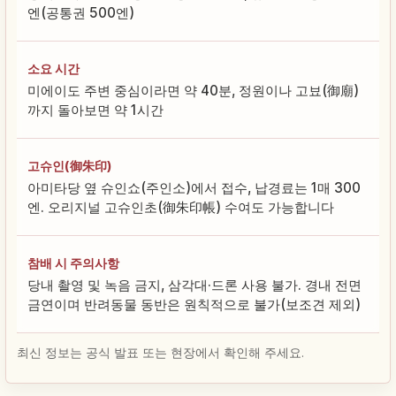
엔(공통권 500엔)
소요 시간
미에이도 주변 중심이라면 약 40분, 정원이나 고뵤(御廟)
까지 돌아보면 약 1시간
고슈인(御朱印)
아미타당 옆 슈인쇼(주인소)에서 접수, 납경료는 1매 300
엔. 오리지널 고슈인초(御朱印帳) 수여도 가능합니다
참배 시 주의사항
당내 촬영 및 녹음 금지, 삼각대·드론 사용 불가. 경내 전면
금연이며 반려동물 동반은 원칙적으로 불가(보조견 제외)
최신 정보는 공식 발표 또는 현장에서 확인해 주세요.