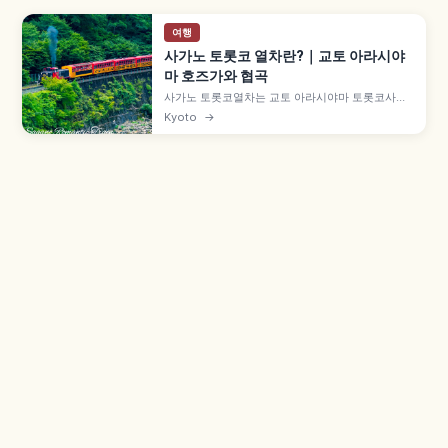
여행
사가노 토롯코 열차란?｜교토 아라시야
마 호즈가와 협곡
사가노 토롯코열차는 교토 아라시야마 토롯코사가
역에서 토롯코가메오카역까지 약 7.3km를 잇는 관
Kyoto
→
광 열차로, 1991년 JR 산인 본선 구선을 활용해 개
업했습니다. 호즈가와 계곡 절경, 5호차 '더 리치호'
오픈 차량, 성인 880엔, 12월 30일~2월 말 운휴 등
을 함께 안내합니다.