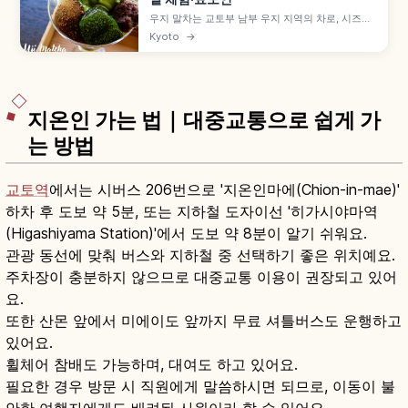
우지 말차는 교토부 남부 우지 지역의 차로, 시즈오
카·사야마와 함께 일본 3대 차산지로 꼽힙니다. 에
Kyoto
→
이사이와 센노리큐로 이어지는 차 문화, 차잎 따기·
점다 체험, 뵤도인·우지가미 신사와 말차 디저트를
함께 살펴봅니다.
지온인 가는 법｜대중교통으로 쉽게 가
는 방법
교토역
에서는 시버스 206번으로 '지온인마에(Chion-in-mae)'
하차 후 도보 약 5분, 또는 지하철 도자이선 '히가시야마역
(Higashiyama Station)'에서 도보 약 8분이 알기 쉬워요.
관광 동선에 맞춰 버스와 지하철 중 선택하기 좋은 위치예요.
주차장이 충분하지 않으므로 대중교통 이용이 권장되고 있어
요.
또한 산몬 앞에서 미에이도 앞까지 무료 셔틀버스도 운행하고
있어요.
휠체어 참배도 가능하며, 대여도 하고 있어요.
필요한 경우 방문 시 직원에게 말씀하시면 되므로, 이동이 불