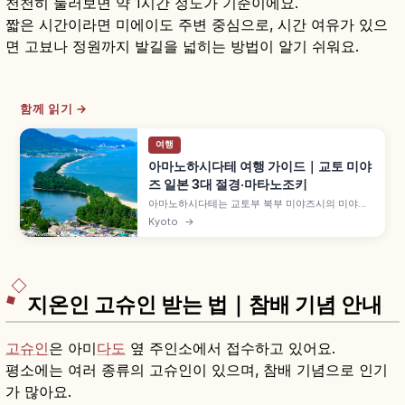
천천히 둘러보면 약 1시간 정도가 기준이에요.
짧은 시간이라면 미에이도 주변 중심으로, 시간 여유가 있으
면 고뵤나 정원까지 발길을 넓히는 방법이 알기 쉬워요.
함께 읽기 →
여행
아마노하시다테 여행 가이드｜교토 미야
즈 일본 3대 절경·마타노조키
아마노하시다테는 교토부 북부 미야즈시의 미야기
마쓰시마·히로시마 미야지마와 함께 '일본 3대 절
Kyoto
→
경'으로 꼽히는 모래톱입니다. 길이 약 3.6km 모래
톱에 약 6,700그루 소나무가 우거진 특별명승, 뷰
랜드·가사마쓰공원의 거꾸로 보는 '마타노조키', 셋
슈 국보 그림 등을 함께 안내합니다.
지온인 고슈인 받는 법｜참배 기념 안내
고슈인
은 아미
다도
옆 주인소에서 접수하고 있어요.
평소에는 여러 종류의 고슈인이 있으며, 참배 기념으로 인기
가 많아요.