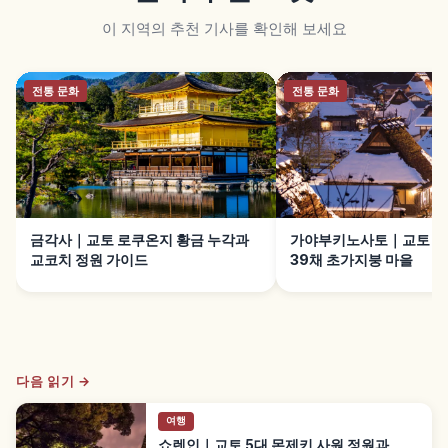
이 지역의 추천 기사를 확인해 보세요
전통 문화
전통 문화
금각사｜교토 로쿠온지 황금 누각과
가야부키노사토｜교토 난
교코치 정원 가이드
39채 초가지붕 마을
다음 읽기 →
여행
쇼렌인｜교토 5대 몬제키 사원 정원과