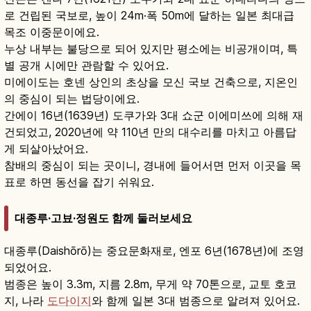
로 건립된 국보로, 높이 24m·폭 50m에 달하는 일본 최대급
목조 이중문이에요.
누상 내부는 불당으로 되어 있지만 평소에는 비공개이며, 특
별 공개 시에만 관람할 수 있어요.
미에이도는 호넨 상인의 초상을 모신 국보 건축으로, 지온인
의 중심이 되는 법당이에요.
간에이 16년(1639년) 도쿠가와 3대 쇼군 이에미쓰에 의해 재
건되었고, 2020년에 약 110년 만의 대수리를 마치고 아름답
게 되살아났어요.
참배의 중심이 되는 곳이니, 경내에 들어서면 먼저 이곳을 목
표로 하면 동선을 잡기 쉬워요.
대종루·고뵤·정원도 함께 둘러보세요
대종루(Daishōrō)는 중요문화재로, 엔포 6년(1678년)에 조영
되었어요.
범종은 높이 3.3m, 지름 2.8m, 무게 약 70톤으로, 교토 호코
지, 나라
도다이지
와 함께 일본 3대 범종으로 알려져 있어요.