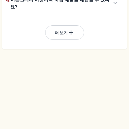
keyboard_arrow_down
요?
add
더 보기