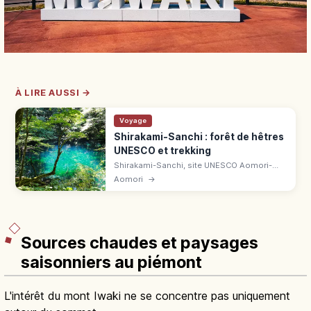
À LIRE AUSSI →
Voyage
Shirakami-Sanchi : forêt de hêtres
UNESCO et trekking
Shirakami-Sanchi, site UNESCO Aomori-
Akita, abrite une forêt primaire de hêtres.
Aomori
→
Sentiers faciles, lacs Juniko, étang Aoike,
conseils saison et équipement.
Sources chaudes et paysages
saisonniers au piémont
L'intérêt du mont Iwaki ne se concentre pas uniquement