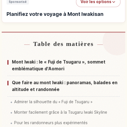
Voir les options
Sponsorisé
Planifiez votre voyage à Mont Iwakisan
Table des matières
Hébergements près de Mont Iwakisan
↗
Activités à Mont Iwakisan
↗
Mont Iwaki : le « Fuji de Tsugaru », sommet
emblématique d'Aomori
Que faire au mont Iwaki : panoramas, balades en
altitude et randonnée
Admirer la silhouette du « Fuji de Tsugaru »
Monter facilement grâce à la Tsugaru Iwaki Skyline
Pour les randonneurs plus expérimentés