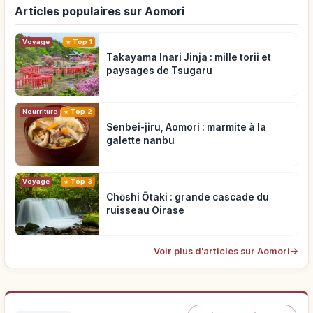
Articles populaires sur Aomori
Voyage
Top 1
Takayama Inari Jinja : mille torii et
paysages de Tsugaru
Nourriture
Top 2
Senbei-jiru, Aomori : marmite à la
galette nanbu
Voyage
Top 3
Chōshi Ōtaki : grande cascade du
ruisseau Oirase
Voir plus d'articles sur Aomori
→