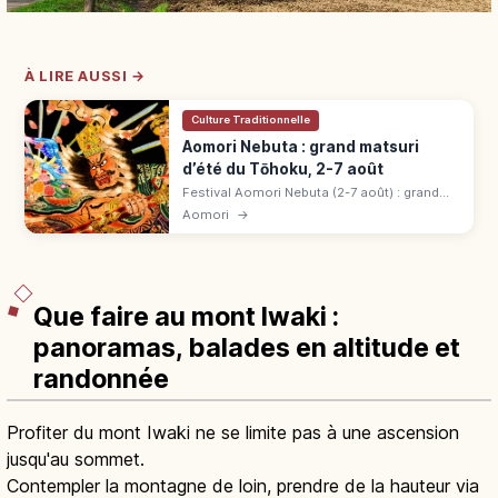
À LIRE AUSSI →
Culture Traditionnelle
Aomori Nebuta : grand matsuri
d’été du Tōhoku, 2-7 août
Festival Aomori Nebuta (2-7 août) : grand
matsuri du Tohoku, bien culturel immatériel.
Aomori
→
Nebuta de 9 m de large, Haneto, parade
maritime et feux du 7 août.
Que faire au mont Iwaki :
panoramas, balades en altitude et
randonnée
Profiter du mont Iwaki ne se limite pas à une ascension
jusqu'au sommet.
Contempler la montagne de loin, prendre de la hauteur via