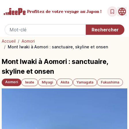
Profitez de votre
voyage au Japon !
Accueil
/
Aomori
/
Mont Iwaki à Aomori : sanctuaire, skyline et onsen
Mont Iwaki à Aomori : sanctuaire,
skyline et onsen
Aomori
Iwate
Miyagi
Akita
Yamagata
Fukushima