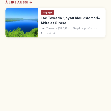
À LIRE AUSSI →
Voyage
Lac Towada : joyau bleu d’Aomori-
Akita et Oirase
Lac Towada (326,8 m), 3e plus profond du
Japon, entre Aomori et Akita. Statue Otome
Aomori
→
de Kotaro, gorge d'Oirase de 14 km,
himemasu, bus 2h15 depuis Hachinohe.