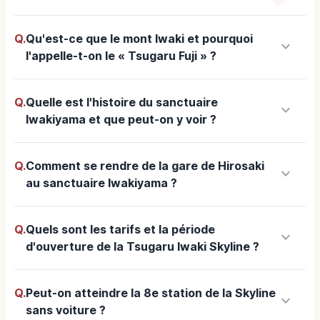
Q.
Qu'est-ce que le mont Iwaki et pourquoi
keyboard_arrow_down
l'appelle-t-on le « Tsugaru Fuji » ?
Q.
Quelle est l'histoire du sanctuaire
keyboard_arrow_down
Iwakiyama et que peut-on y voir ?
Q.
Comment se rendre de la gare de Hirosaki
keyboard_arrow_down
au sanctuaire Iwakiyama ?
Q.
Quels sont les tarifs et la période
keyboard_arrow_down
d'ouverture de la Tsugaru Iwaki Skyline ?
Q.
Peut-on atteindre la 8e station de la Skyline
keyboard_arrow_down
sans voiture ?