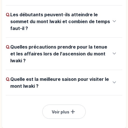
Q.
Les débutants peuvent-ils atteindre le
keyboard_arrow_down
sommet du mont Iwaki et combien de temps
faut-il ?
Q.
Quelles précautions prendre pour la tenue
keyboard_arrow_down
et les affaires lors de l'ascension du mont
Iwaki ?
Q.
Quelle est la meilleure saison pour visiter le
keyboard_arrow_down
mont Iwaki ?
add
Voir plus