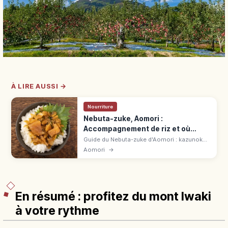
À LIRE AUSSI →
Nourriture
Nebuta-zuke, Aomori :
Accompagnement de riz et où
l’acheter
Guide du Nebuta-zuke d'Aomori : kazunoko,
calmar séché, kombu, daikon et concombre
Aomori
→
marinés, avec idées d'achat et de
dégustation.
En résumé : profitez du mont Iwaki
à votre rythme