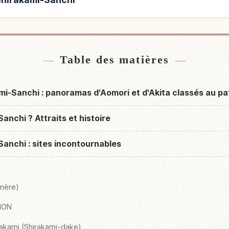
e Shirakami-Sanchi
Activités à Sh
↗
Table des matières
ami-Sanchi : panoramas d'Aomori et d'Akita classés au pa
anchi ? Attraits et histoire
Sanchi : sites incontournables
-mère)
NMON
rakami (Shirakami-dake)