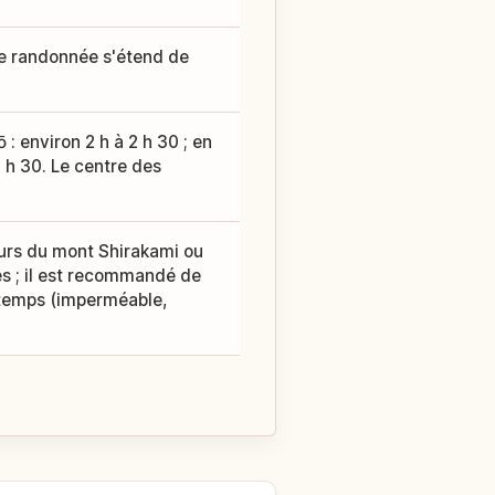
de randonnée s'étend de
 : environ 2 h à 2 h 30 ; en
2 h 30. Le centre des
ours du mont Shirakami ou
es ; il est recommandé de
 temps (imperméable,