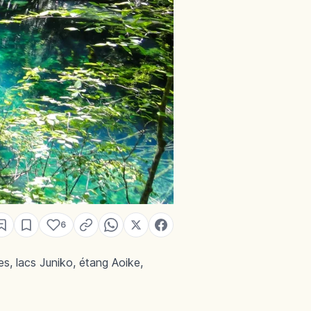
6
es, lacs Juniko, étang Aoike,