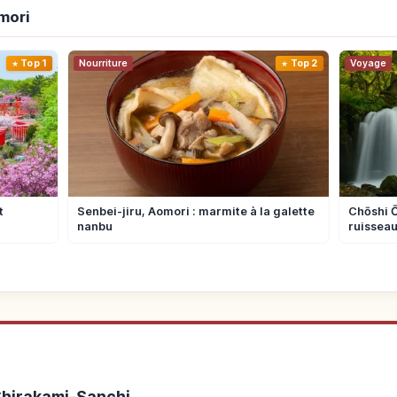
mori
Top 1
Nourriture
Top 2
Voyage
t
Senbei-jiru, Aomori : marmite à la galette
Chōshi Ō
nanbu
ruisseau
 Shirakami-Sanchi