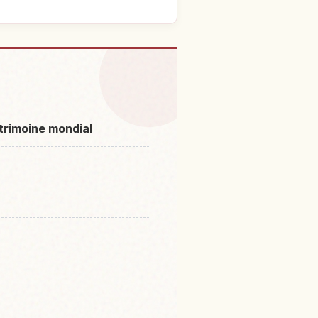
irakami-Sanchi
↗
trimoine mondial