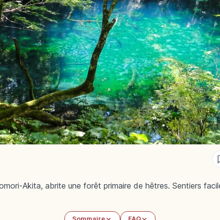
ri-Akita, abrite une forêt primaire de hêtres. Sentiers facil
Sommaire
FAQ