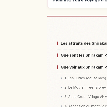
Hébergements près d
Les attraits des Shirak
Que sont les Shirakami-S
Que voir aux Shirakami-
1. Les Juniko (douze lacs)
2. Le Mother Tree (arbre
3. Aqua Green Village A
4. Ascension du mont Shi