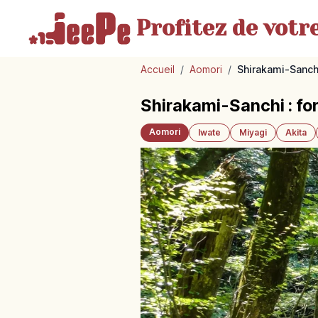
Profitez de votr
Accueil
/
Aomori
/
Shirakami-Sanch
Shirakami-Sanchi : fo
Aomori
Iwate
Miyagi
Akita