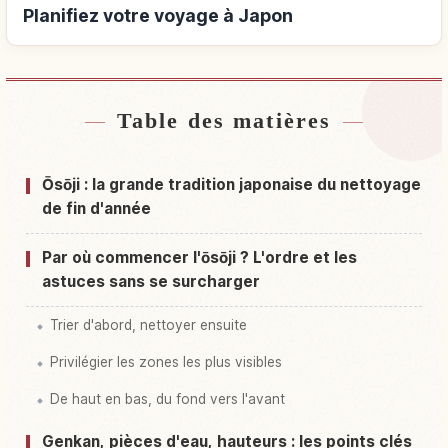
Planifiez votre voyage à Japon
Table des matières
Hébergements près de Japon
↗
Activités à Japon
↗
Ōsōji : la grande tradition japonaise du nettoyage
de fin d'année
Par où commencer l'ōsōji ? L'ordre et les
astuces sans se surcharger
Trier d'abord, nettoyer ensuite
Privilégier les zones les plus visibles
De haut en bas, du fond vers l'avant
Genkan, pièces d'eau, hauteurs : les points clés