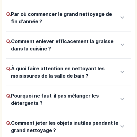
Q.
Par où commencer le grand nettoyage de
keyboard_arrow_down
fin d'année ?
Q.
Comment enlever efficacement la graisse
keyboard_arrow_down
dans la cuisine ?
Q.
À quoi faire attention en nettoyant les
keyboard_arrow_down
moisissures de la salle de bain ?
Q.
Pourquoi ne faut-il pas mélanger les
keyboard_arrow_down
détergents ?
Q.
Comment jeter les objets inutiles pendant le
keyboard_arrow_down
grand nettoyage ?