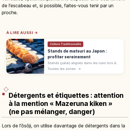
de l'escabeau et, si possible, faites-vous tenir par un
proche.
À LIRE AUSSI →
Culture Traditionnelle
Stands de matsuri au Japon :
profiter sereinement
Stands (yatai) alignés dans les rues lors des
matsuri japonais du printemps à l'automne :
Toutes les zones
→
yakisoba, baby castella et pommes
d'amour. File, commande et paiement.
Détergents et étiquettes : attention
à la mention « Mazeruna kiken »
(ne pas mélanger, danger)
Lors de l'ōsōji, on utilise davantage de détergents dans la