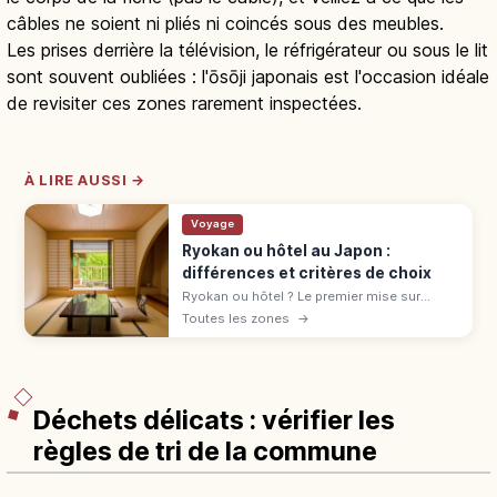
câbles ne soient ni pliés ni coincés sous des meubles.
Les prises derrière la télévision, le réfrigérateur ou sous le lit
sont souvent oubliées : l'ōsōji japonais est l'occasion idéale
de revisiter ces zones rarement inspectées.
À LIRE AUSSI →
Voyage
Ryokan ou hôtel au Japon :
différences et critères de choix
Ryokan ou hôtel ? Le premier mise sur
l'omotenashi : tatami, onsen, yukata,
Toutes les zones
→
kaiseki. L'hôtel offre variété et liberté.
Comparatif pour bien choisir.
Déchets délicats : vérifier les
règles de tri de la commune