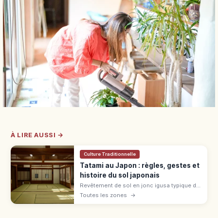
À LIRE AUSSI →
Culture Traditionnelle
Tatami au Japon : règles, gestes et
histoire du sol japonais
Revêtement de sol en jonc igusa typique du
washitsu, le tatami se généralise à l'époque
Toutes les zones
→
Muromachi. Règles : chaussettes, bord,
bagages en ryokan et auberge.