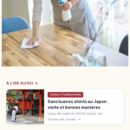
À LIRE AUSSI →
Culture Traditionnelle
Sanctuaires shintō au Japon :
visite et bonnes manières
Lieux de culte du shintō (jinja), les
sanctuaires japonais sont environ 80 000
Toutes les zones
→
dans tout l'archipel. Sens des rites, étapes
de prière et règles à respecter.