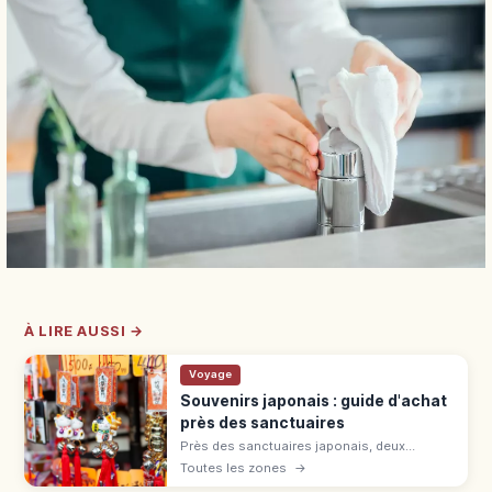
À LIRE AUSSI →
Voyage
Souvenirs japonais : guide d'achat
près des sanctuaires
Près des sanctuaires japonais, deux
catégories : juyohin sacrés (omamori,
Toutes les zones
→
ofuda) et souvenirs commerciaux (daruma,