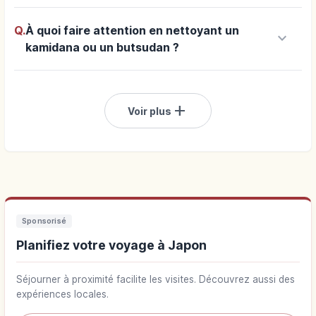
Q.
À quoi faire attention en nettoyant un
keyboard_arrow_down
kamidana ou un butsudan ?
add
Voir plus
Sponsorisé
Planifiez votre voyage à Japon
Séjourner à proximité facilite les visites. Découvrez aussi des
expériences locales.