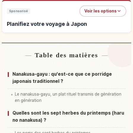
Voir les options
Sponsorisé
Planifiez votre voyage à Japon
Table des matières
Hébergements près de Japon
↗
Activités à Japon
↗
Nanakusa-gayu : qu'est-ce que ce porridge
japonais traditionnel ?
Le nanakusa-gayu, un plat rituel transmis de génération
en génération
Quelles sont les sept herbes du printemps (haru
no nanakusa) ?
Les noms des sept herbes du printemps