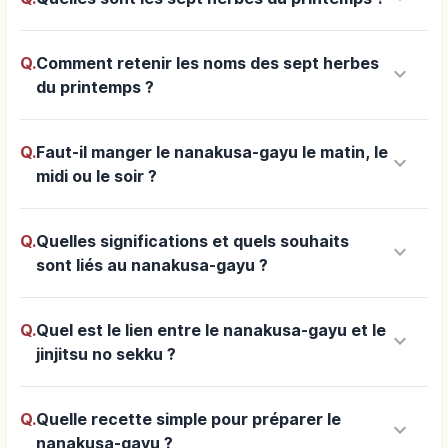
Q.
Comment retenir les noms des sept herbes
keyboard_arrow_down
du printemps ?
Q.
Faut-il manger le nanakusa-gayu le matin, le
keyboard_arrow_down
midi ou le soir ?
Q.
Quelles significations et quels souhaits
keyboard_arrow_down
sont liés au nanakusa-gayu ?
Q.
Quel est le lien entre le nanakusa-gayu et le
keyboard_arrow_down
jinjitsu no sekku ?
Q.
Quelle recette simple pour préparer le
keyboard_arrow_down
nanakusa-gayu ?