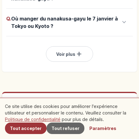
Q.
Où manger du nanakusa-gayu le 7 janvier à
keyboard_arrow_down
Tokyo ou Kyoto ?
add
Voir plus
Sponsorisé
Ce site utilise des cookies pour améliorer l'expérience
Planifiez votre voyage à Japon
utilisateur et personnaliser le contenu. Veuillez consulter la
À proximité
Politique de confidentialité
pour plus de détails.
Tout accepter
Tout refuser
Paramètres
Séjourner à proximité facilite les visites. Découvrez aussi des
expériences locales.