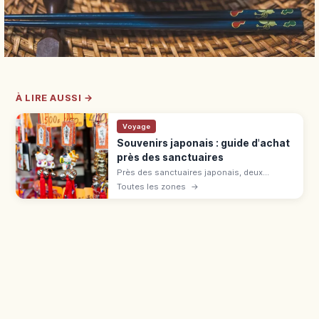
À LIRE AUSSI →
Voyage
Souvenirs japonais : guide d'achat
près des sanctuaires
Près des sanctuaires japonais, deux
catégories : juyohin sacrés (omamori,
Toutes les zones
→
ofuda) et souvenirs commerciaux (daruma,
sensu). Différence et bagage cabine.