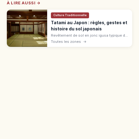
À LIRE AUSSI →
Culture Traditionnelle
Tatami au Japon : règles, gestes et
histoire du sol japonais
Revêtement de sol en jonc igusa typique du
washitsu, le tatami se généralise à l'époque
Toutes les zones
→
Muromachi. Règles : chaussettes, bord,
bagages en ryokan et auberge.