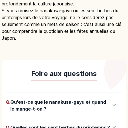
profondément la culture japonaise.
Si vous croisez le nanakusa-gayu ou les sept herbes du
printemps lors de votre voyage, ne le considérez pas
seulement comme un mets de saison : c'est aussi une clé
pour comprendre le quotidien et les fêtes annuelles du
Japon.
Foire aux questions
Q.
Qu'est-ce que le nanakusa-gayu et quand
keyboard_arrow_down
le mange-t-on ?
keyboard_arrow_down
Q.
Quelles sont les sept herbes du printemps ?