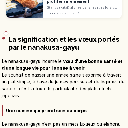
profiter sereinement
Stands (yatai) alignés dans les rues lors des
matsuri japonais du printemps à l'automne :
Toutes les zones
→
yakisoba, baby castella et pommes
d'amour. File, commande et paiement.
La signification et les vœux portés
par le nanakusa-gayu
Le nanakusa-gayu incarne le
vœu d'une bonne santé et
d'une longue vie pour l'année à venir
.
Le souhait de passer une année saine s'exprime à travers
un plat simple, à base de jeunes pousses et de légumes de
saison : c'est là toute la particularité des plats rituels
japonais.
Une cuisine qui prend soin du corps
Le nanakusa-gayu n'est pas un mets luxueux ou élaboré.