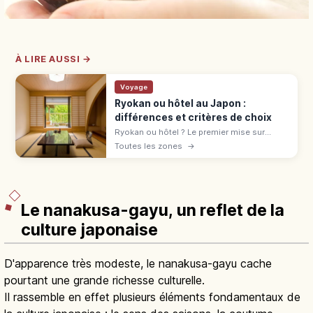
À LIRE AUSSI →
Voyage
Ryokan ou hôtel au Japon :
différences et critères de choix
Ryokan ou hôtel ? Le premier mise sur
l'omotenashi : tatami, onsen, yukata,
Toutes les zones
→
kaiseki. L'hôtel offre variété et liberté.
Comparatif pour bien choisir.
Le nanakusa-gayu, un reflet de la
culture japonaise
D'apparence très modeste, le nanakusa-gayu cache
pourtant une grande richesse culturelle.
Il rassemble en effet plusieurs éléments fondamentaux de